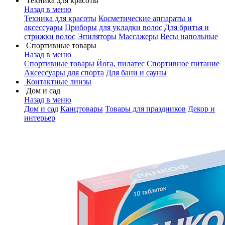
Техника для красоты
Назад в меню
Техника для красоты
Косметические аппараты и
аксессуары
Приборы для укладки волос
Для бритья и
стрижки волос
Эпиляторы
Массажеры
Весы напольные
Спортивные товары
Назад в меню
Спортивные товары
Йога, пилатес
Спортивное питание
Аксессуары для спорта
Для бани и сауны
Контактные линзы
Дом и сад
Назад в меню
Дом и сад
Канцтовары
Товары для праздников
Декор и
интерьер