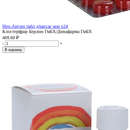
Нео-Ангин табл д/рассас кор x24
Клостерфрау Берлин ГмБХ/Дивафарма ГмБХ
469.60 ₽
-
+
В корзину