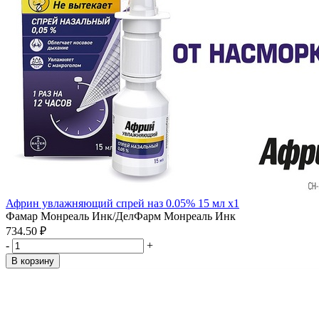
Африн увлажняющий спрей наз 0.05% 15 мл x1
Фамар Монреаль Инк/ДелФарм Монреаль Инк
734.50 ₽
-
+
В корзину