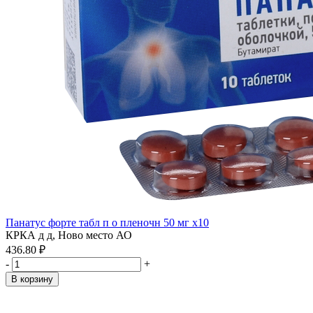
Панатус форте табл п о пленочн 50 мг x10
КРКА д д, Ново место АО
436.80 ₽
-
+
В корзину