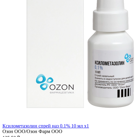
Ксилометазолин спрей наз 0.1% 10 мл x1
Озон ООО/Озон Фарм ООО