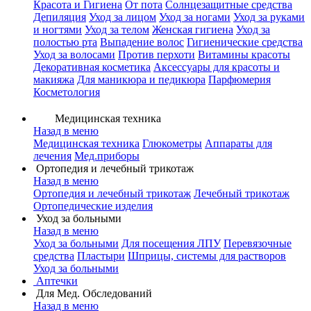
Красота и Гигиена
От пота
Солнцезащитные средства
Депиляция
Уход за лицом
Уход за ногами
Уход за руками
и ногтями
Уход за телом
Женская гигиена
Уход за
полостью рта
Выпадение волос
Гигиенические средства
Уход за волосами
Против перхоти
Витамины красоты
Декоративная косметика
Аксессуары для красоты и
макияжа
Для маникюра и педикюра
Парфюмерия
Косметология
Медицинская техника
Назад в меню
Медицинская техника
Глюкометры
Аппараты для
лечения
Мед.приборы
Ортопедия и лечебный трикотаж
Назад в меню
Ортопедия и лечебный трикотаж
Лечебный трикотаж
Ортопедические изделия
Уход за больными
Назад в меню
Уход за больными
Для посещения ЛПУ
Перевязочные
средства
Пластыри
Шприцы, системы для растворов
Уход за больными
Аптечки
Для Мед. Обследований
Назад в меню