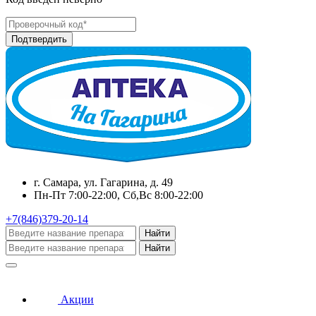
г. Самара, ул. Гагарина, д. 49
Пн-Пт 7:00-22:00, Сб,Вс 8:00-22:00
+7(846)379-20-14
Найти
Найти
Акции