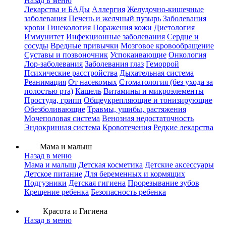
Назад в меню
Лекарства и БАДы
Аллергия
Желудочно-кишечные
заболевания
Печень и желчный пузырь
Заболевания
крови
Гинекология
Поражения кожи
Диетология
Иммунитет
Инфекционные заболевания
Сердце и
сосуды
Вредные привычки
Мозговое кровообращение
Суставы и позвоночник
Успокаивающие
Онкология
Лор-заболевания
Заболевания глаз
Геморрой
Психические расстройства
Дыхательная система
Реанимация
От насекомых
Стоматология (без ухода за
полостью рта)
Кашель
Витамины и микроэлементы
Простуда, грипп
Общеукрепляющие и тонизирующие
Обезболивающие
Травмы, ушибы, растяжения
Мочеполовая система
Венозная недостаточность
Эндокринная система
Кровотечения
Редкие лекарства
Мама и малыш
Назад в меню
Мама и малыш
Детская косметика
Детские аксессуары
Детское питание
Для беременных и кормящих
Подгузники
Детская гигиена
Прорезывание зубов
Крещение ребенка
Безопасность ребенка
Красота и Гигиена
Назад в меню