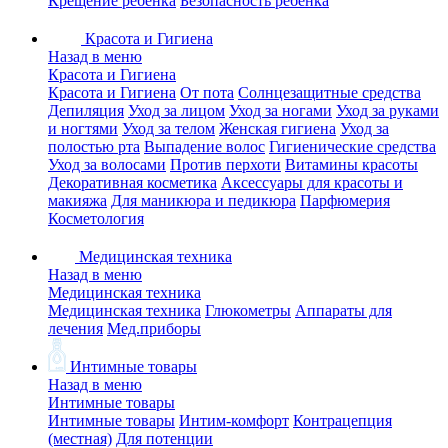
Крещение ребенка
Безопасность ребенка
Красота и Гигиена
Назад в меню
Красота и Гигиена
Красота и Гигиена
От пота
Солнцезащитные средства
Депиляция
Уход за лицом
Уход за ногами
Уход за руками
и ногтями
Уход за телом
Женская гигиена
Уход за
полостью рта
Выпадение волос
Гигиенические средства
Уход за волосами
Против перхоти
Витамины красоты
Декоративная косметика
Аксессуары для красоты и
макияжа
Для маникюра и педикюра
Парфюмерия
Косметология
Медицинская техника
Назад в меню
Медицинская техника
Медицинская техника
Глюкометры
Аппараты для
лечения
Мед.приборы
Интимные товары
Назад в меню
Интимные товары
Интимные товары
Интим-комфорт
Контрацепция
(местная)
Для потенции