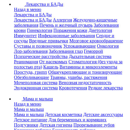
Лекарства и БАДы
Назад в меню
Лекарства и БАДы
Лекарства и БАДы
Аллергия
Желудочно-кишечные
заболевания
Печень и желчный пузырь
Заболевания
крови
Гинекология
Поражения кожи
Диетология
Иммунитет
Инфекционные заболевания
Сердце и
сосуды
Вредные привычки
Мозговое кровообращение
Суставы и позвоночник
Успокаивающие
Онкология
Лор-заболевания
Заболевания глаз
Геморрой
Психические расстройства
Дыхательная система
Реанимация
От насекомых
Стоматология (без ухода за
полостью рта)
Кашель
Витамины и микроэлементы
Простуда, грипп
Общеукрепляющие и тонизирующие
Обезболивающие
Травмы, ушибы, растяжения
Мочеполовая система
Венозная недостаточность
Эндокринная система
Кровотечения
Редкие лекарства
Мама и малыш
Назад в меню
Мама и малыш
Мама и малыш
Детская косметика
Детские аксессуары
Детское питание
Для беременных и кормящих
Подгузники
Детская гигиена
Прорезывание зубов