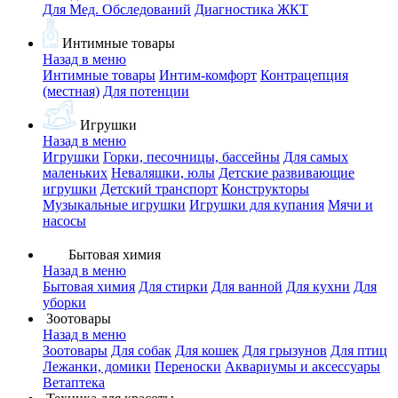
Для Мед. Обследований
Диагностика ЖКТ
Интимные товары
Назад в меню
Интимные товары
Интим-комфорт
Контрацепция
(местная)
Для потенции
Игрушки
Назад в меню
Игрушки
Горки, песочницы, бассейны
Для самых
маленьких
Неваляшки, юлы
Детские развивающие
игрушки
Детский транспорт
Конструкторы
Музыкальные игрушки
Игрушки для купания
Мячи и
насосы
Бытовая химия
Назад в меню
Бытовая химия
Для стирки
Для ванной
Для кухни
Для
уборки
Зоотовары
Назад в меню
Зоотовары
Для собак
Для кошек
Для грызунов
Для птиц
Лежанки, домики
Переноски
Аквариумы и аксессуары
Ветаптека