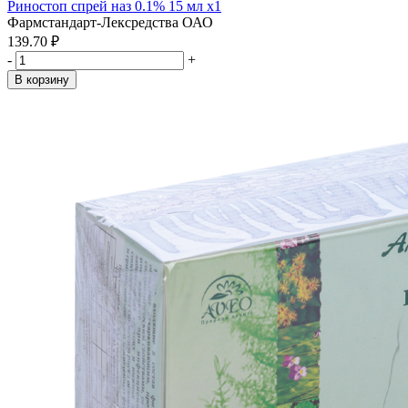
Риностоп спрей наз 0.1% 15 мл x1
Фармстандарт-Лексредства ОАО
139.70 ₽
-
+
В корзину