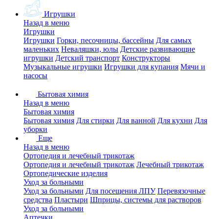
Игрушки
Назад в меню
Игрушки
Игрушки
Горки, песочницы, бассейны
Для самых
маленьких
Неваляшки, юлы
Детские развивающие
игрушки
Детский транспорт
Конструкторы
Музыкальные игрушки
Игрушки для купания
Мячи и
насосы
Бытовая химия
Назад в меню
Бытовая химия
Бытовая химия
Для стирки
Для ванной
Для кухни
Для
уборки
Еще
Назад в меню
Ортопедия и лечебный трикотаж
Ортопедия и лечебный трикотаж
Лечебный трикотаж
Ортопедические изделия
Уход за больными
Уход за больными
Для посещения ЛПУ
Перевязочные
средства
Пластыри
Шприцы, системы для растворов
Уход за больными
Аптечки