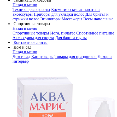
Техника для красоты
Назад в меню
Техника для красоты
Косметические аппараты и
аксессуары
Приборы для укладки волос
Для бритья и
стрижки волос
Эпиляторы
Массажеры
Весы напольные
Спортивные товары
Назад в меню
Спортивные товары
Йога, пилатес
Спортивное питание
Аксессуары для спорта
Для бани и сауны
Контактные линзы
Дом и сад
Назад в меню
Дом и сад
Канцтовары
Товары для праздников
Декор и
интерьер