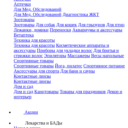
Аптечки
Для Мед. Обследований
Для Мед. Обследований
Диагностика ЖКТ
Зоотовары
Зоотовары
Для собак
Для кошек
Для грызунов
Для птиц
Лежанки, домики
Переноски
Аквариумы и аксессуары
Ветаптека
Техника для красоты
Техника для красоты
Косметические аппараты и
аксессуары
Приборы для укладки волос
Для бритья и
стрижки волос
Эпиляторы
Массажеры
Весы напольные
Спортивные товары
Спортивные товары
Йога, пилатес
Спортивное питание
Аксессуары для спорта
Для бани и сауны
Контактные линзы
Контактные линзы
Дом и сад
Дом и сад
Канцтовары
Товары для праздников
Декор и
интерьер
Акции
Лекарства и БАДы