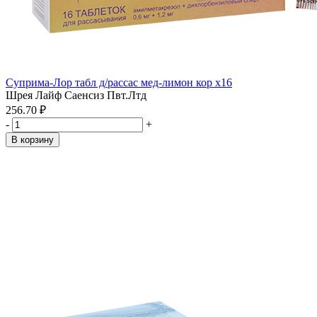
Суприма-Лор табл д/рассас мед-лимон кор x16
Шрея Лайф Саенсиз Пвт.Лтд
256.70 ₽
-
+
В корзину