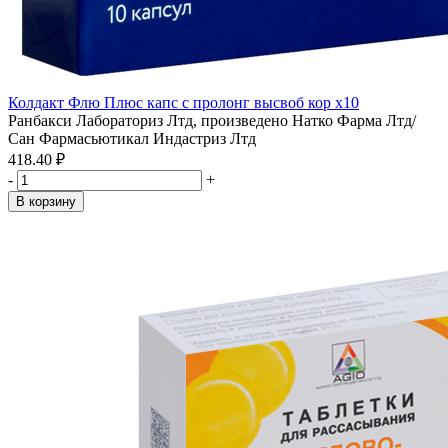
Колдакт Флю Плюс капс с пролонг высвоб кор x10
Ранбакси Лабораториз Лтд, произведено Натко Фарма Лтд/
Сан Фармасьютикал Индастриз Лтд
418.40 ₽
-
+
В корзину