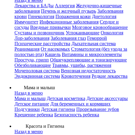
Назад в меню
Лекарства и БАДы
Аллергия
Желудочно-кишечные
заболевания
Печень и желчный пузырь
Заболевания
крови
Гинекология
Поражения кожи
Диетология
Иммунитет
Инфекционные заболевания
Сердце и
сосуды
Вредные привычки
Мозговое кровообращение
Суставы и позвоночник
Успокаивающие
Онкология
Лор-заболевания
Заболевания глаз
Геморрой
Психические расстройства
Дыхательная система
Реанимация
От насекомых
Стоматология (без ухода за
полостью рта)
Кашель
Витамины и микроэлементы
Простуда, грипп
Общеукрепляющие и тонизирующие
Обезболивающие
Травмы, ушибы, растяжения
Мочеполовая система
Венозная недостаточность
Эндокринная система
Кровотечения
Редкие лекарства
Мама и малыш
Назад в меню
Мама и малыш
Детская косметика
Детские аксессуары
Детское питание
Для беременных и кормящих
Подгузники
Детская гигиена
Прорезывание зубов
Крещение ребенка
Безопасность ребенка
Красота и Гигиена
Назад в меню