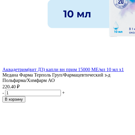
Аквадетрим(вит Д3) капли вн прим 15000 МЕ/мл 10 мл x1
Медана Фарма Терполь Груп/Фармацевтический з-д
Польфарма/Химфарм АО
220.40 ₽
-
+
В корзину