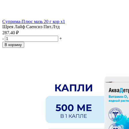
Суприма-Плюс мазь 20 г кор x1
Шрея Лайф Саенсиз Пвт.Лтд
287.40 ₽
-
+
В корзину