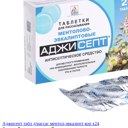
Аджисепт табл д/рассас ментол-эвкалипт кор x24