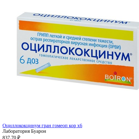
Оциллококцинум гран гомеоп кор x6
Лаборатория Буарон
837.70 ₽