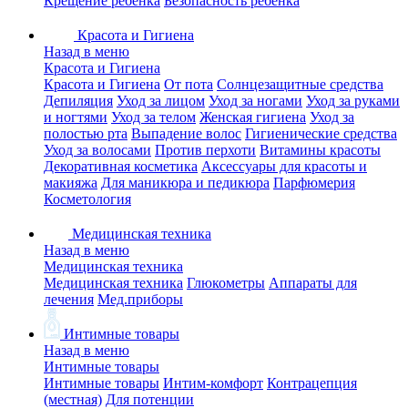
Крещение ребенка
Безопасность ребенка
Красота и Гигиена
Назад в меню
Красота и Гигиена
Красота и Гигиена
От пота
Солнцезащитные средства
Депиляция
Уход за лицом
Уход за ногами
Уход за руками
и ногтями
Уход за телом
Женская гигиена
Уход за
полостью рта
Выпадение волос
Гигиенические средства
Уход за волосами
Против перхоти
Витамины красоты
Декоративная косметика
Аксессуары для красоты и
макияжа
Для маникюра и педикюра
Парфюмерия
Косметология
Медицинская техника
Назад в меню
Медицинская техника
Медицинская техника
Глюкометры
Аппараты для
лечения
Мед.приборы
Интимные товары
Назад в меню
Интимные товары
Интимные товары
Интим-комфорт
Контрацепция
(местная)
Для потенции