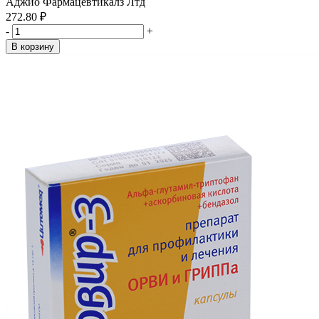
Аджио Фармацевтикалз Лтд
272.80 ₽
-
+
В корзину