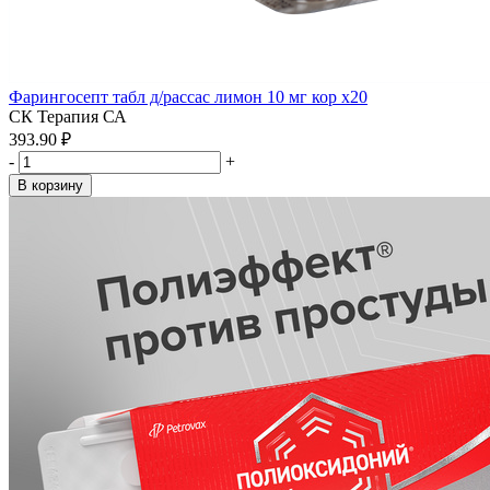
Фарингосепт табл д/рассас лимон 10 мг кор x20
СК Терапия СА
393.90 ₽
-
+
В корзину