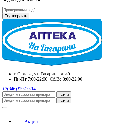
г. Самара, ул. Гагарина, д. 49
Пн-Пт 7:00-22:00, Сб,Вс 8:00-22:00
+7(846)379-20-14
Найти
Найти
Акции