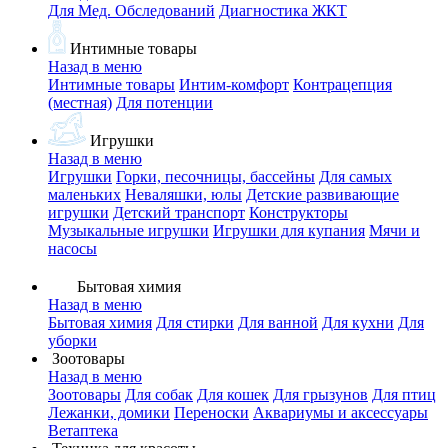
Для Мед. Обследований
Диагностика ЖКТ
Интимные товары
Назад в меню
Интимные товары
Интим-комфорт
Контрацепция
(местная)
Для потенции
Игрушки
Назад в меню
Игрушки
Горки, песочницы, бассейны
Для самых
маленьких
Неваляшки, юлы
Детские развивающие
игрушки
Детский транспорт
Конструкторы
Музыкальные игрушки
Игрушки для купания
Мячи и
насосы
Бытовая химия
Назад в меню
Бытовая химия
Для стирки
Для ванной
Для кухни
Для
уборки
Зоотовары
Назад в меню
Зоотовары
Для собак
Для кошек
Для грызунов
Для птиц
Лежанки, домики
Переноски
Аквариумы и аксессуары
Ветаптека