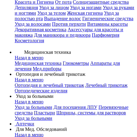
Красота и Гигиена
От пота
Солнцезащитные средства
Депиляция
Уход за лицом
Уход за ногами
Уход за руками
и ногтями
Уход за телом
Женская гигиена
Уход за
полостью рта
Выпадение волос
Гигиенические средства
Уход за волосами
Против перхоти
Витамины красоты
Декоративная косметика
Аксессуары для красоты и
макияжа
Для маникюра и педикюра
Парфюмерия
Косметология
Медицинская техника
Назад в меню
Медицинская техника
Глюкометры
Аппараты для
лечения
Мед.приборы
Ортопедия и лечебный трикотаж
Назад в меню
Ортопедия и лечебный трикотаж
Лечебный трикотаж
Ортопедические изделия
Уход за больными
Назад в меню
Уход за больными
Для посещения ЛПУ
Перевязочные
средства
Пластыри
Шприцы, системы для растворов
Уход за больными
Аптечки
Для Мед. Обследований
Назад в меню