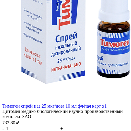
Тимоген спрей наз 25 мкг/доза 10 мл фл/пач карт x1
Цитомед медико-биологический научно-производственный
комплекс ЗАО
732.80 ₽
-
+