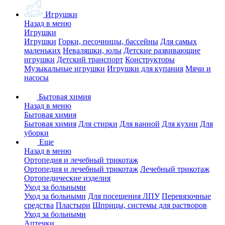
Игрушки
Назад в меню
Игрушки
Игрушки
Горки, песочницы, бассейны
Для самых
маленьких
Неваляшки, юлы
Детские развивающие
игрушки
Детский транспорт
Конструкторы
Музыкальные игрушки
Игрушки для купания
Мячи и
насосы
Бытовая химия
Назад в меню
Бытовая химия
Бытовая химия
Для стирки
Для ванной
Для кухни
Для
уборки
Еще
Назад в меню
Ортопедия и лечебный трикотаж
Ортопедия и лечебный трикотаж
Лечебный трикотаж
Ортопедические изделия
Уход за больными
Уход за больными
Для посещения ЛПУ
Перевязочные
средства
Пластыри
Шприцы, системы для растворов
Уход за больными
Аптечки