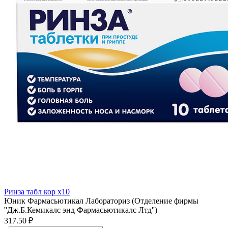
Ринза табл кор x10
Юник Фармасьютикал Лабораториз (Отделение фирмы
''Дж.Б.Кемикалс энд Фармасьютикалс Лтд'')
317.50 ₽