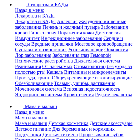
Лекарства и БАДы
Назад в меню
Лекарства и БАДы
Лекарства и БАДы
Аллергия
Желудочно-кишечные
заболевания
Печень и желчный пузырь
Заболевания
крови
Гинекология
Поражения кожи
Диетология
Иммунитет
Инфекционные заболевания
Сердце и
сосуды
Вредные привычки
Мозговое кровообращение
Суставы и позвоночник
Успокаивающие
Онкология
Лор-заболевания
Заболевания глаз
Геморрой
Психические расстройства
Дыхательная система
Реанимация
От насекомых
Стоматология (без ухода за
полостью рта)
Кашель
Витамины и микроэлементы
Простуда, грипп
Общеукрепляющие и тонизирующие
Обезболивающие
Травмы, ушибы, растяжения
Мочеполовая система
Венозная недостаточность
Эндокринная система
Кровотечения
Редкие лекарства
Мама и малыш
Назад в меню
Мама и малыш
Мама и малыш
Детская косметика
Детские аксессуары
Детское питание
Для беременных и кормящих
Подгузники
Детская гигиена
Прорезывание зубов