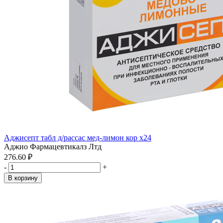
Аджисепт табл д/рассас мед-лимон кор x24
Аджио Фармацевтикалз Лтд
276.60 ₽
-
+
В корзину