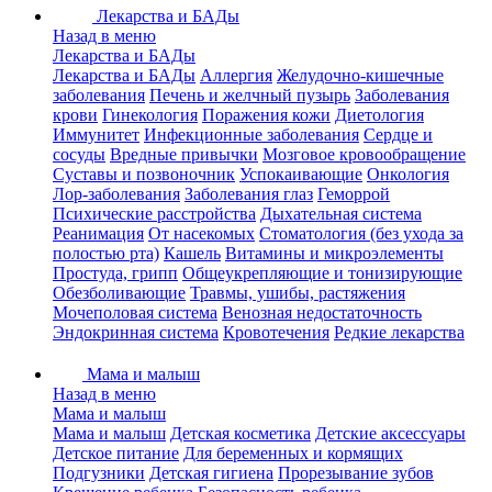
Лекарства и БАДы
Назад в меню
Лекарства и БАДы
Лекарства и БАДы
Аллергия
Желудочно-кишечные
заболевания
Печень и желчный пузырь
Заболевания
крови
Гинекология
Поражения кожи
Диетология
Иммунитет
Инфекционные заболевания
Сердце и
сосуды
Вредные привычки
Мозговое кровообращение
Суставы и позвоночник
Успокаивающие
Онкология
Лор-заболевания
Заболевания глаз
Геморрой
Психические расстройства
Дыхательная система
Реанимация
От насекомых
Стоматология (без ухода за
полостью рта)
Кашель
Витамины и микроэлементы
Простуда, грипп
Общеукрепляющие и тонизирующие
Обезболивающие
Травмы, ушибы, растяжения
Мочеполовая система
Венозная недостаточность
Эндокринная система
Кровотечения
Редкие лекарства
Мама и малыш
Назад в меню
Мама и малыш
Мама и малыш
Детская косметика
Детские аксессуары
Детское питание
Для беременных и кормящих
Подгузники
Детская гигиена
Прорезывание зубов