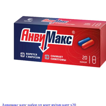
Анвимакс капс набор уп конт яч/пач карт x20