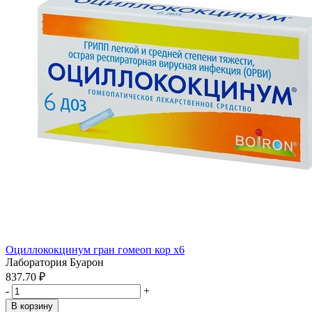
Оциллококцинум гран гомеоп кор x6
Лаборатория Буарон
837.70 ₽
-
+
В корзину