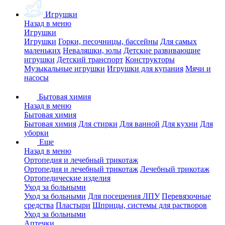
Игрушки
Назад в меню
Игрушки
Игрушки
Горки, песочницы, бассейны
Для самых
маленьких
Неваляшки, юлы
Детские развивающие
игрушки
Детский транспорт
Конструкторы
Музыкальные игрушки
Игрушки для купания
Мячи и
насосы
Бытовая химия
Назад в меню
Бытовая химия
Бытовая химия
Для стирки
Для ванной
Для кухни
Для
уборки
Еще
Назад в меню
Ортопедия и лечебный трикотаж
Ортопедия и лечебный трикотаж
Лечебный трикотаж
Ортопедические изделия
Уход за больными
Уход за больными
Для посещения ЛПУ
Перевязочные
средства
Пластыри
Шприцы, системы для растворов
Уход за больными
Аптечки