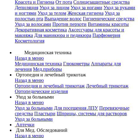
Красота и Гигиена
От пота
Солнцезащитные средства
Депиляция
Уход за лицом
Уход за ногами
Уход за руками
и ногтями
Уход за телом
Женская гигиена
Уход за
полостью рта
Выпадение волос
Гигиенические средства
Уход за волосами
Против перхоти
Витамины красоты
Декоративная косметика
Аксессуары для красоты и
макияжа
Для маникюра и педикюра
Парфюмерия
Косметология
Медицинская техника
Назад в меню
Медицинская техника
Глюкометры
Аппараты для
лечения
Мед.приборы
Ортопедия и лечебный трикотаж
Назад в меню
Ортопедия и лечебный трикотаж
Лечебный трикотаж
Ортопедические изделия
Уход за больными
Назад в меню
Уход за больными
Для посещения ЛПУ
Перевязочные
средства
Пластыри
Шприцы, системы для растворов
Уход за больными
Аптечки
Для Мед. Обследований
Назад в меню