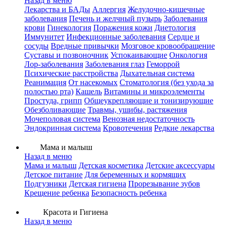
Назад в меню
Лекарства и БАДы
Аллергия
Желудочно-кишечные
заболевания
Печень и желчный пузырь
Заболевания
крови
Гинекология
Поражения кожи
Диетология
Иммунитет
Инфекционные заболевания
Сердце и
сосуды
Вредные привычки
Мозговое кровообращение
Суставы и позвоночник
Успокаивающие
Онкология
Лор-заболевания
Заболевания глаз
Геморрой
Психические расстройства
Дыхательная система
Реанимация
От насекомых
Стоматология (без ухода за
полостью рта)
Кашель
Витамины и микроэлементы
Простуда, грипп
Общеукрепляющие и тонизирующие
Обезболивающие
Травмы, ушибы, растяжения
Мочеполовая система
Венозная недостаточность
Эндокринная система
Кровотечения
Редкие лекарства
Мама и малыш
Назад в меню
Мама и малыш
Детская косметика
Детские аксессуары
Детское питание
Для беременных и кормящих
Подгузники
Детская гигиена
Прорезывание зубов
Крещение ребенка
Безопасность ребенка
Красота и Гигиена
Назад в меню