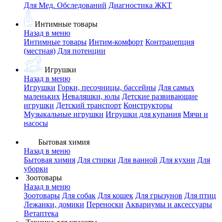
Для Мед. Обследований
Диагностика ЖКТ
Интимные товары
Назад в меню
Интимные товары
Интим-комфорт
Контрацепция
(местная)
Для потенции
Игрушки
Назад в меню
Игрушки
Горки, песочницы, бассейны
Для самых
маленьких
Неваляшки, юлы
Детские развивающие
игрушки
Детский транспорт
Конструкторы
Музыкальные игрушки
Игрушки для купания
Мячи и
насосы
Бытовая химия
Назад в меню
Бытовая химия
Для стирки
Для ванной
Для кухни
Для
уборки
Зоотовары
Назад в меню
Зоотовары
Для собак
Для кошек
Для грызунов
Для птиц
Лежанки, домики
Переноски
Аквариумы и аксессуары
Ветаптека