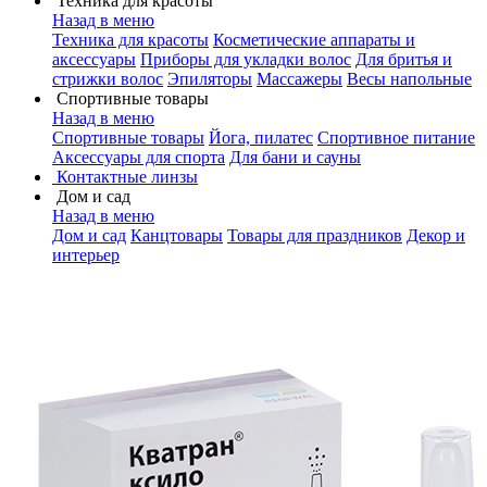
Техника для красоты
Назад в меню
Техника для красоты
Косметические аппараты и
аксессуары
Приборы для укладки волос
Для бритья и
стрижки волос
Эпиляторы
Массажеры
Весы напольные
Спортивные товары
Назад в меню
Спортивные товары
Йога, пилатес
Спортивное питание
Аксессуары для спорта
Для бани и сауны
Контактные линзы
Дом и сад
Назад в меню
Дом и сад
Канцтовары
Товары для праздников
Декор и
интерьер