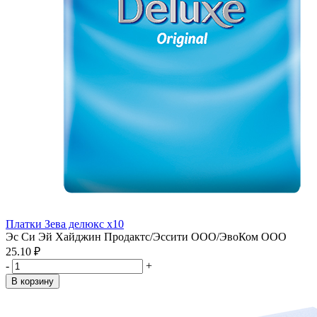
Платки Зева делюкс х10
Эс Си Эй Хайджин Продактс/Эссити ООО/ЭвоКом ООО
25.10 ₽
-
+
В корзину