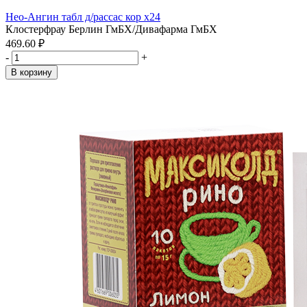
Нео-Ангин табл д/рассас кор x24
Клостерфрау Берлин ГмБХ/Дивафарма ГмБХ
469.60 ₽
-
+
В корзину