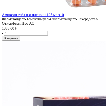
Амиксин табл п о пленочн 125 мг x10
Фармстандарт-Томскхимфарм /Фармстандарт-Лексредства/
Отисифарм Про АО
1388.00 ₽
-
+
В корзину