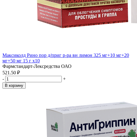
Максиколд Рино пор д/приг р-ра вн лимон 325 мг+10 мг+20
мг+50 мг 15 г x10
Фармстандарт-Лексредства ОАО
521.50 ₽
-
+
В корзину