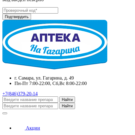
г. Самара, ул. Гагарина, д. 49
Пн-Пт 7:00-22:00, Сб,Вс 8:00-22:00
+7(846)379-20-14
Найти
Найти
Акции