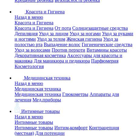
Крещение ребенка
Безопасность ребенка
Красота и Гигиена
Назад в меню
Красота и Гигиена
Красота и Гигиена
От пота
Солнцезащитные средства
Депиляция
Уход за лицом
Уход за ногами
Уход за руками
и ногтями
Уход за телом
Женская гигиена
Уход за
полостью рта
Выпадение волос
Гигиенические средства
Уход за волосами
Против перхоти
Витамины красоты
Декоративная косметика
Аксессуары для красоты и
макияжа
Для маникюра и педикюра
Парфюмерия
Косметология
Медицинская техника
Назад в меню
Медицинская техника
Медицинская техника
Глюкометры
Аппараты для
лечения
Мед.приборы
Интимные товары
Назад в меню
Интимные товары
Интимные товары
Интим-комфорт
Контрацепция
(местная)
Для потенции