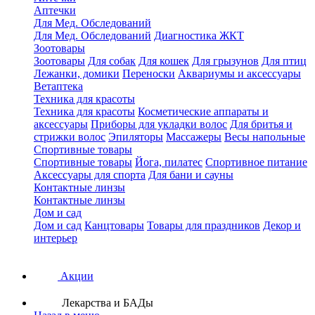
Аптечки
Для Мед. Обследований
Для Мед. Обследований
Диагностика ЖКТ
Зоотовары
Зоотовары
Для собак
Для кошек
Для грызунов
Для птиц
Лежанки, домики
Переноски
Аквариумы и аксессуары
Ветаптека
Техника для красоты
Техника для красоты
Косметические аппараты и
аксессуары
Приборы для укладки волос
Для бритья и
стрижки волос
Эпиляторы
Массажеры
Весы напольные
Спортивные товары
Спортивные товары
Йога, пилатес
Спортивное питание
Аксессуары для спорта
Для бани и сауны
Контактные линзы
Контактные линзы
Дом и сад
Дом и сад
Канцтовары
Товары для праздников
Декор и
интерьер
Акции
Лекарства и БАДы