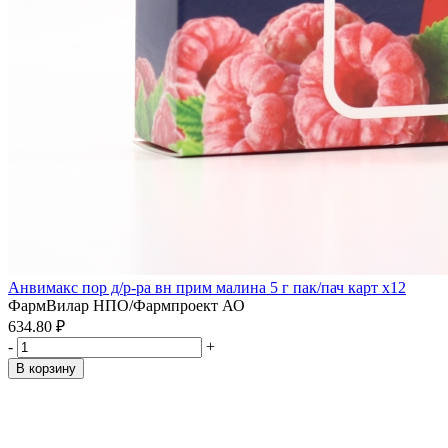
Анвимакс пор д/р-ра вн прим малина 5 г пак/пач карт x12
ФармВилар НПО/Фармпроект АО
634.80 ₽
-
+
В корзину