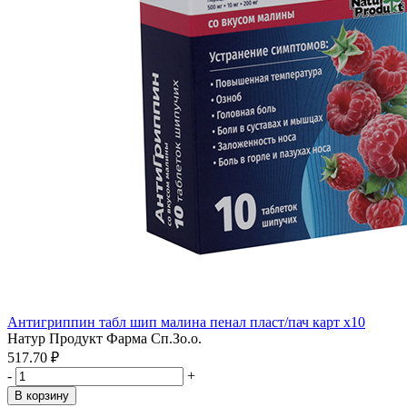
Антигриппин табл шип малина пенал пласт/пач карт x10
Натур Продукт Фарма Сп.Зо.о.
517.70 ₽
-
+
В корзину