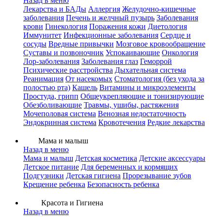
Назад в меню
Лекарства и БАДы
Аллергия
Желудочно-кишечные
заболевания
Печень и желчный пузырь
Заболевания
крови
Гинекология
Поражения кожи
Диетология
Иммунитет
Инфекционные заболевания
Сердце и
сосуды
Вредные привычки
Мозговое кровообращение
Суставы и позвоночник
Успокаивающие
Онкология
Лор-заболевания
Заболевания глаз
Геморрой
Психические расстройства
Дыхательная система
Реанимация
От насекомых
Стоматология (без ухода за
полостью рта)
Кашель
Витамины и микроэлементы
Простуда, грипп
Общеукрепляющие и тонизирующие
Обезболивающие
Травмы, ушибы, растяжения
Мочеполовая система
Венозная недостаточность
Эндокринная система
Кровотечения
Редкие лекарства
Мама и малыш
Назад в меню
Мама и малыш
Детская косметика
Детские аксессуары
Детское питание
Для беременных и кормящих
Подгузники
Детская гигиена
Прорезывание зубов
Крещение ребенка
Безопасность ребенка
Красота и Гигиена
Назад в меню