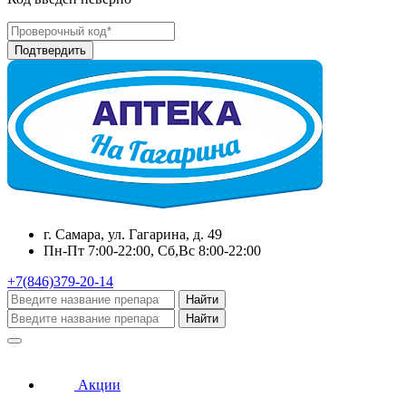
г. Самара, ул. Гагарина, д. 49
Пн-Пт 7:00-22:00, Сб,Вс 8:00-22:00
+7(846)379-20-14
Найти
Найти
Акции