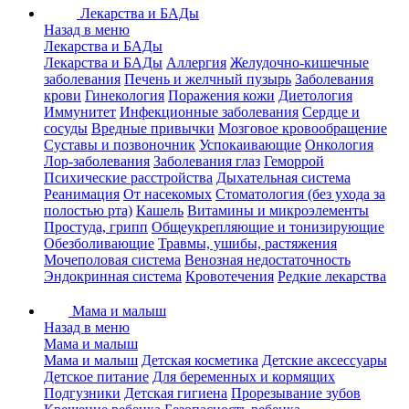
Лекарства и БАДы
Назад в меню
Лекарства и БАДы
Лекарства и БАДы
Аллергия
Желудочно-кишечные
заболевания
Печень и желчный пузырь
Заболевания
крови
Гинекология
Поражения кожи
Диетология
Иммунитет
Инфекционные заболевания
Сердце и
сосуды
Вредные привычки
Мозговое кровообращение
Суставы и позвоночник
Успокаивающие
Онкология
Лор-заболевания
Заболевания глаз
Геморрой
Психические расстройства
Дыхательная система
Реанимация
От насекомых
Стоматология (без ухода за
полостью рта)
Кашель
Витамины и микроэлементы
Простуда, грипп
Общеукрепляющие и тонизирующие
Обезболивающие
Травмы, ушибы, растяжения
Мочеполовая система
Венозная недостаточность
Эндокринная система
Кровотечения
Редкие лекарства
Мама и малыш
Назад в меню
Мама и малыш
Мама и малыш
Детская косметика
Детские аксессуары
Детское питание
Для беременных и кормящих
Подгузники
Детская гигиена
Прорезывание зубов