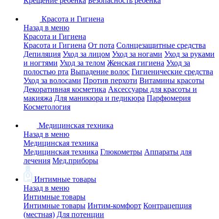
Крещение ребенка
Безопасность ребенка
Красота и Гигиена
Назад в меню
Красота и Гигиена
Красота и Гигиена
От пота
Солнцезащитные средства
Депиляция
Уход за лицом
Уход за ногами
Уход за руками
и ногтями
Уход за телом
Женская гигиена
Уход за
полостью рта
Выпадение волос
Гигиенические средства
Уход за волосами
Против перхоти
Витамины красоты
Декоративная косметика
Аксессуары для красоты и
макияжа
Для маникюра и педикюра
Парфюмерия
Косметология
Медицинская техника
Назад в меню
Медицинская техника
Медицинская техника
Глюкометры
Аппараты для
лечения
Мед.приборы
Интимные товары
Назад в меню
Интимные товары
Интимные товары
Интим-комфорт
Контрацепция
(местная)
Для потенции