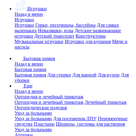
Игрушки
Назад в меню
Игрушки
Игрушки
Горки, песочницы, бассейны
Для самых
маленьких
Неваляшки, юлы
Детские развивающие
игрушки
Детский транспорт
Конструкторы
Музыкальные игрушки
Игрушки для купания
Мячи и
насосы
Бытовая химия
Назад в меню
Бытовая химия
Бытовая химия
Для стирки
Для ванной
Для кухни
Для
уборки
Еще
Назад в меню
Ортопедия и лечебный трикотаж
Ортопедия и лечебный трикотаж
Лечебный трикотаж
Ортопедические изделия
Уход за больными
Уход за больными
Для посещения ЛПУ
Перевязочные
средства
Пластыри
Шприцы, системы для растворов
Уход за больными
Аптечки