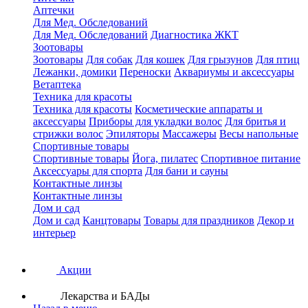
Аптечки
Для Мед. Обследований
Для Мед. Обследований
Диагностика ЖКТ
Зоотовары
Зоотовары
Для собак
Для кошек
Для грызунов
Для птиц
Лежанки, домики
Переноски
Аквариумы и аксессуары
Ветаптека
Техника для красоты
Техника для красоты
Косметические аппараты и
аксессуары
Приборы для укладки волос
Для бритья и
стрижки волос
Эпиляторы
Массажеры
Весы напольные
Спортивные товары
Спортивные товары
Йога, пилатес
Спортивное питание
Аксессуары для спорта
Для бани и сауны
Контактные линзы
Контактные линзы
Дом и сад
Дом и сад
Канцтовары
Товары для праздников
Декор и
интерьер
Акции
Лекарства и БАДы