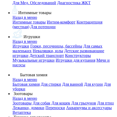
Для Мед. Обследований
Диагностика ЖКТ
Интимные товары
Назад в меню
Интимные товары
Интим-комфорт
Контрацепция
(местная)
Для потенции
Игрушки
Назад в меню
Игрушки
Горки, песочницы, бассейны
Для самых
маленьких
Неваляшки, юлы
Детские развивающие
игрушки
Детский транспорт
Конструкторы
Музыкальные игрушки
Игрушки для купания
Мячи и
насосы
Бытовая химия
Назад в меню
Бытовая химия
Для стирки
Для ванной
Для кухни
Для
уборки
Зоотовары
Назад в меню
Зоотовары
Для собак
Для кошек
Для грызунов
Для птиц
Лежанки, домики
Переноски
Аквариумы и аксессуары
Ветаптека