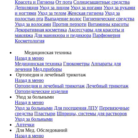
Красота и Гигиена
От пота
Солнцезащитные средства
Депиляция
Уход за лицом
Уход за ногами
Уход за руками
и ногтями
Уход за телом
Женская гигиена
Уход за
полостью рта
Выпадение волос
Гигиенические средства
Уход за волосами
Против перхоти
Витамины красоты
Декоративная косметика
Аксессуары для красоты и
макияжа
Для маникюра и педикюра
Парфюмерия
Косметология
Медицинская техника
Назад в меню
Медицинская техника
Глюкометры
Аппараты для
лечения
Мед.приборы
Ортопедия и лечебный трикотаж
Назад в меню
Ортопедия и лечебный трикотаж
Лечебный трикотаж
Ортопедические изделия
Уход за больными
Назад в меню
Уход за больными
Для посещения ЛПУ
Перевязочные
средства
Пластыри
Шприцы, системы для растворов
Уход за больными
Аптечки
Для Мед. Обследований
Назад в меню