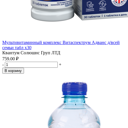
Мультивитаминный комплекс Витаспектрум Адванс д/всей
семьи табл x30
Квантум Солюшнс Груп ЛТД
759.00 ₽
-
+
В корзину