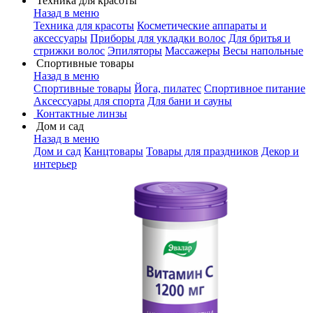
Техника для красоты
Назад в меню
Техника для красоты
Косметические аппараты и
аксессуары
Приборы для укладки волос
Для бритья и
стрижки волос
Эпиляторы
Массажеры
Весы напольные
Спортивные товары
Назад в меню
Спортивные товары
Йога, пилатес
Спортивное питание
Аксессуары для спорта
Для бани и сауны
Контактные линзы
Дом и сад
Назад в меню
Дом и сад
Канцтовары
Товары для праздников
Декор и
интерьер