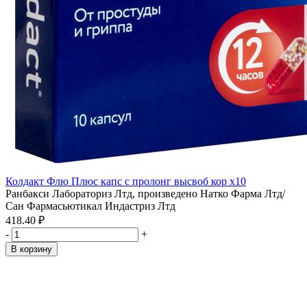
Колдакт Флю Плюс капс с пролонг высвоб кор x10
Ранбакси Лабораториз Лтд, произведено Натко Фарма Лтд/
Сан Фармасьютикал Индастриз Лтд
418.40 ₽
-
+
В корзину