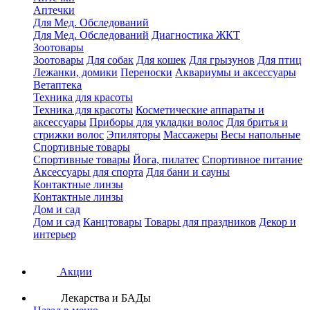
Аптечки
Для Мед. Обследований
Для Мед. Обследований
Диагностика ЖКТ
Зоотовары
Зоотовары
Для собак
Для кошек
Для грызунов
Для птиц
Лежанки, домики
Переноски
Аквариумы и аксессуары
Ветаптека
Техника для красоты
Техника для красоты
Косметические аппараты и
аксессуары
Приборы для укладки волос
Для бритья и
стрижки волос
Эпиляторы
Массажеры
Весы напольные
Спортивные товары
Спортивные товары
Йога, пилатес
Спортивное питание
Аксессуары для спорта
Для бани и сауны
Контактные линзы
Контактные линзы
Дом и сад
Дом и сад
Канцтовары
Товары для праздников
Декор и
интерьер
Акции
Лекарства и БАДы