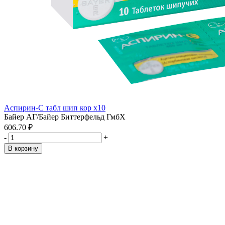
Аспирин-С табл шип кор x10
Байер АГ/Байер Биттерфельд ГмбХ
606.70 ₽
-
+
В корзину