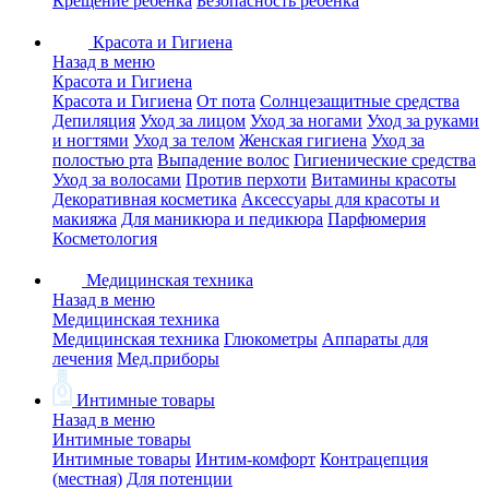
Крещение ребенка
Безопасность ребенка
Красота и Гигиена
Назад в меню
Красота и Гигиена
Красота и Гигиена
От пота
Солнцезащитные средства
Депиляция
Уход за лицом
Уход за ногами
Уход за руками
и ногтями
Уход за телом
Женская гигиена
Уход за
полостью рта
Выпадение волос
Гигиенические средства
Уход за волосами
Против перхоти
Витамины красоты
Декоративная косметика
Аксессуары для красоты и
макияжа
Для маникюра и педикюра
Парфюмерия
Косметология
Медицинская техника
Назад в меню
Медицинская техника
Медицинская техника
Глюкометры
Аппараты для
лечения
Мед.приборы
Интимные товары
Назад в меню
Интимные товары
Интимные товары
Интим-комфорт
Контрацепция
(местная)
Для потенции