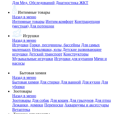
Для Мед. Обследований
Диагностика ЖКТ
Интимные товары
Назад в меню
Интимные товары
Интим-комфорт
Контрацепция
(местная)
Для потенции
Игрушки
Назад в меню
Игрушки
Горки, песочницы, бассейны
Для самых
маленьких
Неваляшки, юлы
Детские развивающие
игрушки
Детский транспорт
Конструкторы
Музыкальные игрушки
Игрушки для купания
Мячи и
насосы
Бытовая химия
Назад в меню
Бытовая химия
Для стирки
Для ванной
Для кухни
Для
уборки
Зоотовары
Назад в меню
Зоотовары
Для собак
Для кошек
Для грызунов
Для птиц
Лежанки, домики
Переноски
Аквариумы и аксессуары
Ветаптека