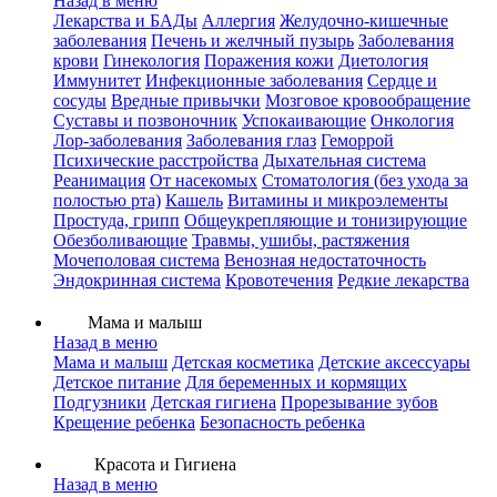
Назад в меню
Лекарства и БАДы
Аллергия
Желудочно-кишечные
заболевания
Печень и желчный пузырь
Заболевания
крови
Гинекология
Поражения кожи
Диетология
Иммунитет
Инфекционные заболевания
Сердце и
сосуды
Вредные привычки
Мозговое кровообращение
Суставы и позвоночник
Успокаивающие
Онкология
Лор-заболевания
Заболевания глаз
Геморрой
Психические расстройства
Дыхательная система
Реанимация
От насекомых
Стоматология (без ухода за
полостью рта)
Кашель
Витамины и микроэлементы
Простуда, грипп
Общеукрепляющие и тонизирующие
Обезболивающие
Травмы, ушибы, растяжения
Мочеполовая система
Венозная недостаточность
Эндокринная система
Кровотечения
Редкие лекарства
Мама и малыш
Назад в меню
Мама и малыш
Детская косметика
Детские аксессуары
Детское питание
Для беременных и кормящих
Подгузники
Детская гигиена
Прорезывание зубов
Крещение ребенка
Безопасность ребенка
Красота и Гигиена
Назад в меню