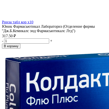
Ринза табл кор x10
Юник Фармасьютикал Лабораториз (Отделение фирмы
''Дж.Б.Кемикалс энд Фармасьютикалс Лтд'')
317.50 ₽
-
+
В корзину