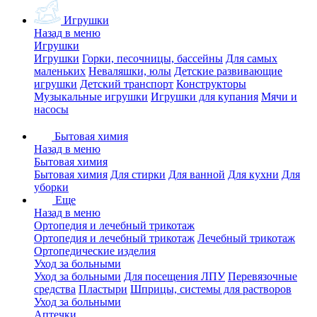
Игрушки
Назад в меню
Игрушки
Игрушки
Горки, песочницы, бассейны
Для самых
маленьких
Неваляшки, юлы
Детские развивающие
игрушки
Детский транспорт
Конструкторы
Музыкальные игрушки
Игрушки для купания
Мячи и
насосы
Бытовая химия
Назад в меню
Бытовая химия
Бытовая химия
Для стирки
Для ванной
Для кухни
Для
уборки
Еще
Назад в меню
Ортопедия и лечебный трикотаж
Ортопедия и лечебный трикотаж
Лечебный трикотаж
Ортопедические изделия
Уход за больными
Уход за больными
Для посещения ЛПУ
Перевязочные
средства
Пластыри
Шприцы, системы для растворов
Уход за больными
Аптечки