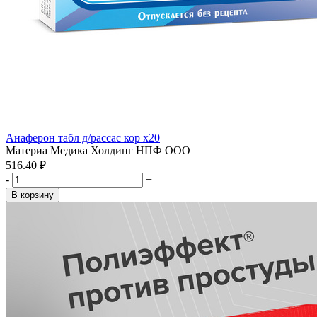
Анаферон табл д/рассас кор x20
Материа Медика Холдинг НПФ ООО
516.40 ₽
-
+
В корзину