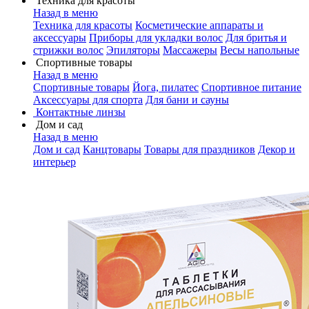
Техника для красоты
Назад в меню
Техника для красоты
Косметические аппараты и
аксессуары
Приборы для укладки волос
Для бритья и
стрижки волос
Эпиляторы
Массажеры
Весы напольные
Спортивные товары
Назад в меню
Спортивные товары
Йога, пилатес
Спортивное питание
Аксессуары для спорта
Для бани и сауны
Контактные линзы
Дом и сад
Назад в меню
Дом и сад
Канцтовары
Товары для праздников
Декор и
интерьер