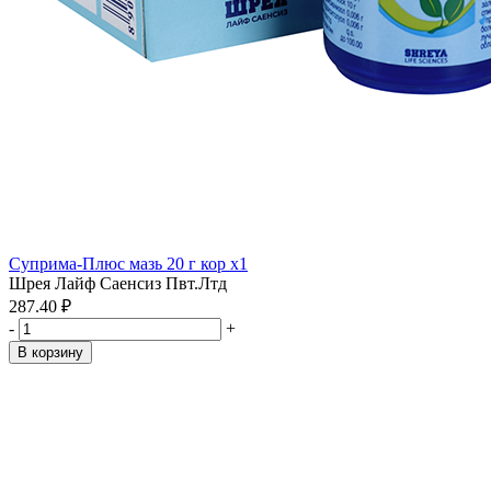
Суприма-Плюс мазь 20 г кор x1
Шрея Лайф Саенсиз Пвт.Лтд
287.40 ₽
-
+
В корзину