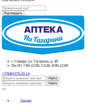
г. Самара, ул. Гагарина, д. 49
Пн-Пт 7:00-22:00, Сб,Вс 8:00-22:00
+7(846)379-20-14
Найти
Найти
Акции