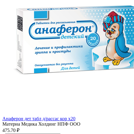
Анаферон дет табл д/рассас кор x20
Материа Медика Холдинг НПФ ООО
475.70 ₽