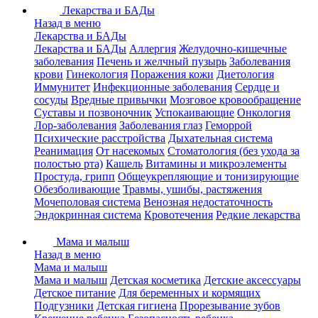
Лекарства и БАДы
Назад в меню
Лекарства и БАДы
Лекарства и БАДы
Аллергия
Желудочно-кишечные
заболевания
Печень и желчный пузырь
Заболевания
крови
Гинекология
Поражения кожи
Диетология
Иммунитет
Инфекционные заболевания
Сердце и
сосуды
Вредные привычки
Мозговое кровообращение
Суставы и позвоночник
Успокаивающие
Онкология
Лор-заболевания
Заболевания глаз
Геморрой
Психические расстройства
Дыхательная система
Реанимация
От насекомых
Стоматология (без ухода за
полостью рта)
Кашель
Витамины и микроэлементы
Простуда, грипп
Общеукрепляющие и тонизирующие
Обезболивающие
Травмы, ушибы, растяжения
Мочеполовая система
Венозная недостаточность
Эндокринная система
Кровотечения
Редкие лекарства
Мама и малыш
Назад в меню
Мама и малыш
Мама и малыш
Детская косметика
Детские аксессуары
Детское питание
Для беременных и кормящих
Подгузники
Детская гигиена
Прорезывание зубов