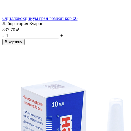
Оциллококцинум гран гомеоп кор x6
Лаборатория Буарон
837.70 ₽
-
+
В корзину