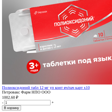
Полиоксидоний табл 12 мг уп конт яч/пач карт x10
Петровакс Фарм НПО ООО
1002.60 ₽
-
+
В корзину