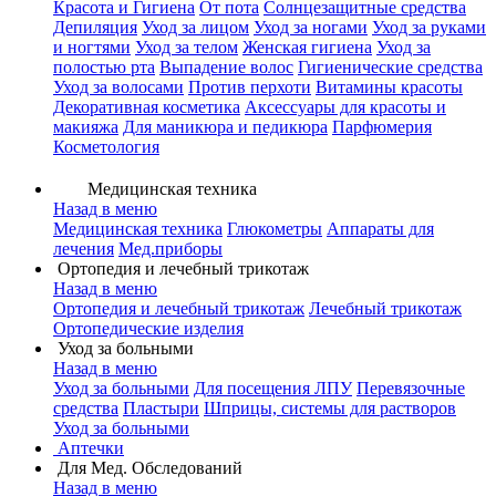
Красота и Гигиена
От пота
Солнцезащитные средства
Депиляция
Уход за лицом
Уход за ногами
Уход за руками
и ногтями
Уход за телом
Женская гигиена
Уход за
полостью рта
Выпадение волос
Гигиенические средства
Уход за волосами
Против перхоти
Витамины красоты
Декоративная косметика
Аксессуары для красоты и
макияжа
Для маникюра и педикюра
Парфюмерия
Косметология
Медицинская техника
Назад в меню
Медицинская техника
Глюкометры
Аппараты для
лечения
Мед.приборы
Ортопедия и лечебный трикотаж
Назад в меню
Ортопедия и лечебный трикотаж
Лечебный трикотаж
Ортопедические изделия
Уход за больными
Назад в меню
Уход за больными
Для посещения ЛПУ
Перевязочные
средства
Пластыри
Шприцы, системы для растворов
Уход за больными
Аптечки
Для Мед. Обследований
Назад в меню