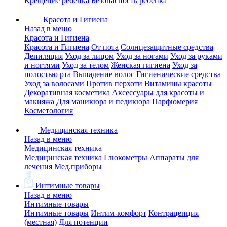
Крещение ребенка
Безопасность ребенка
Красота и Гигиена
Назад в меню
Красота и Гигиена
Красота и Гигиена
От пота
Солнцезащитные средства
Депиляция
Уход за лицом
Уход за ногами
Уход за руками
и ногтями
Уход за телом
Женская гигиена
Уход за
полостью рта
Выпадение волос
Гигиенические средства
Уход за волосами
Против перхоти
Витамины красоты
Декоративная косметика
Аксессуары для красоты и
макияжа
Для маникюра и педикюра
Парфюмерия
Косметология
Медицинская техника
Назад в меню
Медицинская техника
Медицинская техника
Глюкометры
Аппараты для
лечения
Мед.приборы
Интимные товары
Назад в меню
Интимные товары
Интимные товары
Интим-комфорт
Контрацепция
(местная)
Для потенции