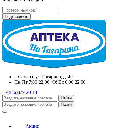
г. Самара, ул. Гагарина, д. 49
Пн-Пт 7:00-22:00, Сб,Вс 8:00-22:00
+7(846)379-20-14
Найти
Найти
Акции