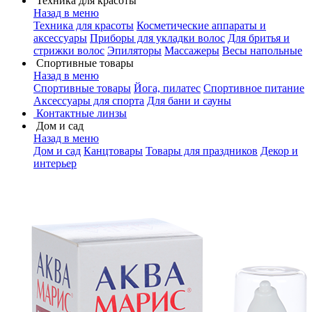
Техника для красоты
Назад в меню
Техника для красоты
Косметические аппараты и
аксессуары
Приборы для укладки волос
Для бритья и
стрижки волос
Эпиляторы
Массажеры
Весы напольные
Спортивные товары
Назад в меню
Спортивные товары
Йога, пилатес
Спортивное питание
Аксессуары для спорта
Для бани и сауны
Контактные линзы
Дом и сад
Назад в меню
Дом и сад
Канцтовары
Товары для праздников
Декор и
интерьер