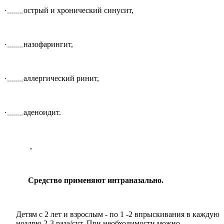
·
острый и хронический синусит,
, , , , , , , ,
·
назофарингит,
, , , , , , , ,
·
аллергический ринит,
, , , , , , , ,
·
аденоидит.
, , , , , , , ,
,
Средство применяют интраназально.
Детям с 2 лет и взрослым - по 1 -2 впрыскивания в каждую
ноздрю 2-3 раза/сут. При необходимости можно