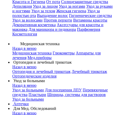
Красота и Гигиена
От пота
Солнцезащитные средства
Депиляция
Уход за лицом
Уход за ногами
Уход за руками
и ногтями
Уход за телом
Женская гигиена
Уход за
полостью рта
Выпадение волос
Гигиенические средства
Уход за волосами
Против перхоти
Витамины красоты
Декоративная косметика
Аксессуары для красоты и
макияжа
Для маникюра и педикюра
Парфюмерия
Косметология
Медицинская техника
Назад в меню
Медицинская техника
Глюкометры
Аппараты для
лечения
Мед.приборы
Ортопедия и лечебный трикотаж
Назад в меню
Ортопедия и лечебный трикотаж
Лечебный трикотаж
Ортопедические изделия
Уход за больными
Назад в меню
Уход за больными
Для посещения ЛПУ
Перевязочные
средства
Пластыри
Шприцы, системы для растворов
Уход за больными
Аптечки
Для Мед. Обследований
Назад в меню