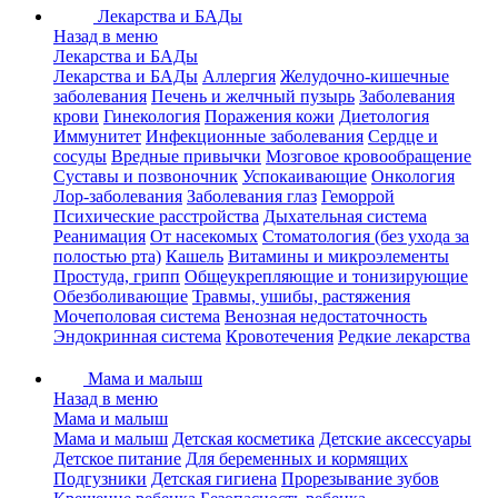
Лекарства и БАДы
Назад в меню
Лекарства и БАДы
Лекарства и БАДы
Аллергия
Желудочно-кишечные
заболевания
Печень и желчный пузырь
Заболевания
крови
Гинекология
Поражения кожи
Диетология
Иммунитет
Инфекционные заболевания
Сердце и
сосуды
Вредные привычки
Мозговое кровообращение
Суставы и позвоночник
Успокаивающие
Онкология
Лор-заболевания
Заболевания глаз
Геморрой
Психические расстройства
Дыхательная система
Реанимация
От насекомых
Стоматология (без ухода за
полостью рта)
Кашель
Витамины и микроэлементы
Простуда, грипп
Общеукрепляющие и тонизирующие
Обезболивающие
Травмы, ушибы, растяжения
Мочеполовая система
Венозная недостаточность
Эндокринная система
Кровотечения
Редкие лекарства
Мама и малыш
Назад в меню
Мама и малыш
Мама и малыш
Детская косметика
Детские аксессуары
Детское питание
Для беременных и кормящих
Подгузники
Детская гигиена
Прорезывание зубов