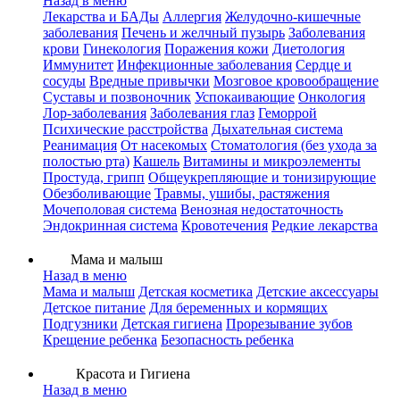
Назад в меню
Лекарства и БАДы
Аллергия
Желудочно-кишечные
заболевания
Печень и желчный пузырь
Заболевания
крови
Гинекология
Поражения кожи
Диетология
Иммунитет
Инфекционные заболевания
Сердце и
сосуды
Вредные привычки
Мозговое кровообращение
Суставы и позвоночник
Успокаивающие
Онкология
Лор-заболевания
Заболевания глаз
Геморрой
Психические расстройства
Дыхательная система
Реанимация
От насекомых
Стоматология (без ухода за
полостью рта)
Кашель
Витамины и микроэлементы
Простуда, грипп
Общеукрепляющие и тонизирующие
Обезболивающие
Травмы, ушибы, растяжения
Мочеполовая система
Венозная недостаточность
Эндокринная система
Кровотечения
Редкие лекарства
Мама и малыш
Назад в меню
Мама и малыш
Детская косметика
Детские аксессуары
Детское питание
Для беременных и кормящих
Подгузники
Детская гигиена
Прорезывание зубов
Крещение ребенка
Безопасность ребенка
Красота и Гигиена
Назад в меню