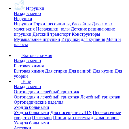
Игрушки
Назад в меню
Игрушки
Игрушки
Горки, песочницы, бассейны
Для самых
маленьких
Неваляшки, юлы
Детские развивающие
игрушки
Детский транспорт
Конструкторы
Музыкальные игрушки
Игрушки для купания
Мячи и
насосы
Бытовая химия
Назад в меню
Бытовая химия
Бытовая химия
Для стирки
Для ванной
Для кухни
Для
уборки
Еще
Назад в меню
Ортопедия и лечебный трикотаж
Ортопедия и лечебный трикотаж
Лечебный трикотаж
Ортопедические изделия
Уход за больными
Уход за больными
Для посещения ЛПУ
Перевязочные
средства
Пластыри
Шприцы, системы для растворов
Уход за больными
Аптечки