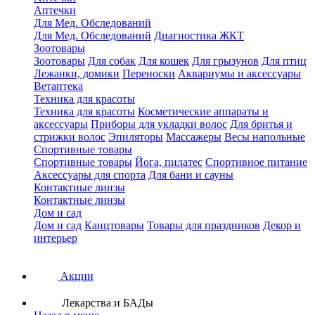
Аптечки
Для Мед. Обследований
Для Мед. Обследований
Диагностика ЖКТ
Зоотовары
Зоотовары
Для собак
Для кошек
Для грызунов
Для птиц
Лежанки, домики
Переноски
Аквариумы и аксессуары
Ветаптека
Техника для красоты
Техника для красоты
Косметические аппараты и
аксессуары
Приборы для укладки волос
Для бритья и
стрижки волос
Эпиляторы
Массажеры
Весы напольные
Спортивные товары
Спортивные товары
Йога, пилатес
Спортивное питание
Аксессуары для спорта
Для бани и сауны
Контактные линзы
Контактные линзы
Дом и сад
Дом и сад
Канцтовары
Товары для праздников
Декор и
интерьер
Акции
Лекарства и БАДы