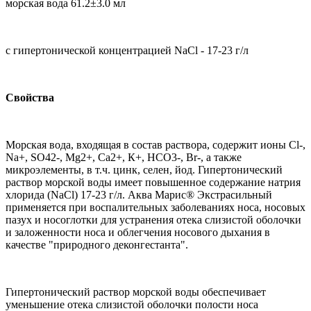
морская вода 61.2±3.0 мл
с гипертонической концентрацией NaCl - 17-23 г/л
Свойства
Морская вода, входящая в состав раствора, содержит ионы Cl-,
Na+, SO42-, Mg2+, Са2+, К+, НСО3-, Вr-, а также
микроэлементы, в т.ч. цинк, селен, йод. Гипертонический
раствор морской воды имеет повышенное содержание натрия
хлорида (NaCl) 17-23 г/л. Аква Марис® Экстрасильный
применяется при воспалительных заболеваниях носа, носовых
пазух и носоглотки для устранения отека слизистой оболочки
и заложенности носа и облегчения носового дыхания в
качестве "природного деконгестанта".
Гипертонический раствор морской воды обеспечивает
уменьшение отека слизистой оболочки полости носа