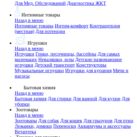
Для Мед. Обследований
Диагностика ЖКТ
Интимные товары
Назад в меню
Интимные товары
Интим-комфорт
Контрацепция
(местная)
Для потенции
Игрушки
Назад в меню
Игрушки
Горки, песочницы, бассейны
Для самых
маленьких
Неваляшки, юлы
Детские развивающие
игрушки
Детский транспорт
Конструкторы
Музыкальные игрушки
Игрушки для купания
Мячи и
насосы
Бытовая химия
Назад в меню
Бытовая химия
Для стирки
Для ванной
Для кухни
Для
уборки
Зоотовары
Назад в меню
Зоотовары
Для собак
Для кошек
Для грызунов
Для птиц
Лежанки, домики
Переноски
Аквариумы и аксессуары
Ветаптека