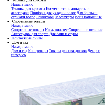
Техника для красоты
Назад в меню
Техника для красоты
Косметические аппараты и
аксессуары
Приборы для укладки волос
Для бритья и
стрижки волос
Эпиляторы
Массажеры
Весы напольные
Спортивные товары
Назад в меню
Спортивные товары
Йога, пилатес
Спортивное питание
Аксессуары для спорта
Для бани и сауны
Контактные линзы
Дом и сад
Назад в меню
Дом и сад
Канцтовары
Товары для праздников
Декор и
интерьер