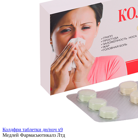
Колдфри таблетки дн/ноч x9
Медлей Фармасьютикалз Лтд