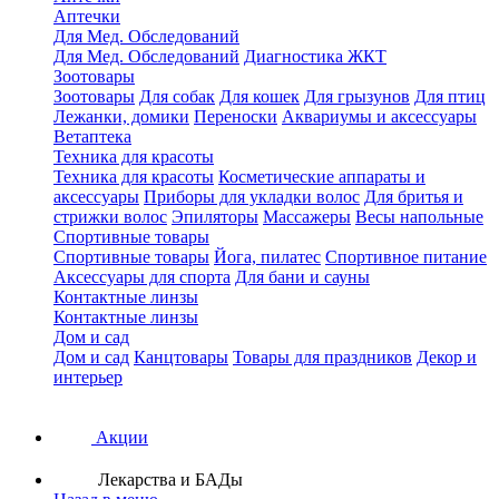
Аптечки
Для Мед. Обследований
Для Мед. Обследований
Диагностика ЖКТ
Зоотовары
Зоотовары
Для собак
Для кошек
Для грызунов
Для птиц
Лежанки, домики
Переноски
Аквариумы и аксессуары
Ветаптека
Техника для красоты
Техника для красоты
Косметические аппараты и
аксессуары
Приборы для укладки волос
Для бритья и
стрижки волос
Эпиляторы
Массажеры
Весы напольные
Спортивные товары
Спортивные товары
Йога, пилатес
Спортивное питание
Аксессуары для спорта
Для бани и сауны
Контактные линзы
Контактные линзы
Дом и сад
Дом и сад
Канцтовары
Товары для праздников
Декор и
интерьер
Акции
Лекарства и БАДы