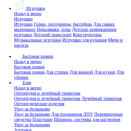
Игрушки
Назад в меню
Игрушки
Игрушки
Горки, песочницы, бассейны
Для самых
маленьких
Неваляшки, юлы
Детские развивающие
игрушки
Детский транспорт
Конструкторы
Музыкальные игрушки
Игрушки для купания
Мячи и
насосы
Бытовая химия
Назад в меню
Бытовая химия
Бытовая химия
Для стирки
Для ванной
Для кухни
Для
уборки
Еще
Назад в меню
Ортопедия и лечебный трикотаж
Ортопедия и лечебный трикотаж
Лечебный трикотаж
Ортопедические изделия
Уход за больными
Уход за больными
Для посещения ЛПУ
Перевязочные
средства
Пластыри
Шприцы, системы для растворов
Уход за больными
Аптечки