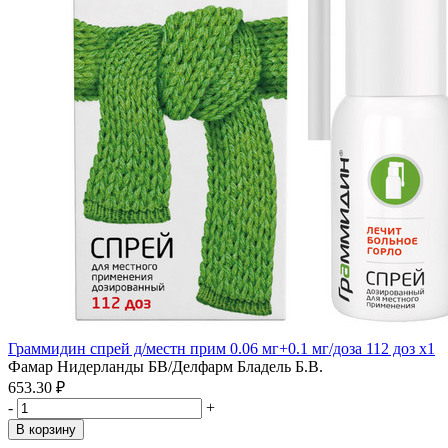
Граммидин спрей д/местн прим 0.06 мг+0.1 мг/доза 112 доз x1
Фамар Нидерланды БВ/Делфарм Бладель Б.В.
653.30 ₽
-
+
В корзину