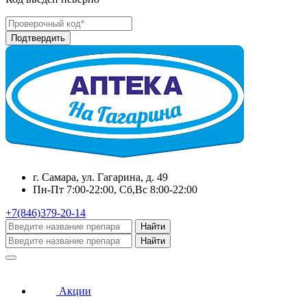
г. Самара, ул. Гагарина, д. 49
Пн-Пт 7:00-22:00, Сб,Вс 8:00-22:00
+7(846)379-20-14
Найти
Найти
Акции