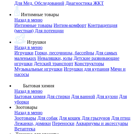
Для Мед. Обследований
Диагностика ЖКТ
Интимные товары
Назад в меню
Интимные товары
Интим-комфорт
Контрацепция
(местная)
Для потенции
Игрушки
Назад в меню
Игрушки
Горки, песочницы, бассейны
Для самых
маленьких
Неваляшки, юлы
Детские развивающие
игрушки
Детский транспорт
Конструкторы
Музыкальные игрушки
Игрушки для купания
Мячи и
насосы
Бытовая химия
Назад в меню
Бытовая химия
Для стирки
Для ванной
Для кухни
Для
уборки
Зоотовары
Назад в меню
Зоотовары
Для собак
Для кошек
Для грызунов
Для птиц
Лежанки, домики
Переноски
Аквариумы и аксессуары
Ветаптека