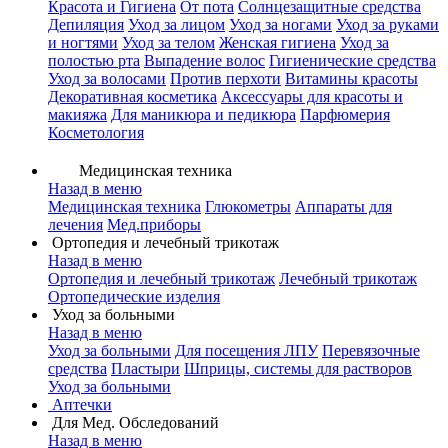
Красота и Гигиена
От пота
Солнцезащитные средства
Депиляция
Уход за лицом
Уход за ногами
Уход за руками
и ногтями
Уход за телом
Женская гигиена
Уход за
полостью рта
Выпадение волос
Гигиенические средства
Уход за волосами
Против перхоти
Витамины красоты
Декоративная косметика
Аксессуары для красоты и
макияжа
Для маникюра и педикюра
Парфюмерия
Косметология
Медицинская техника
Назад в меню
Медицинская техника
Глюкометры
Аппараты для
лечения
Мед.приборы
Ортопедия и лечебный трикотаж
Назад в меню
Ортопедия и лечебный трикотаж
Лечебный трикотаж
Ортопедические изделия
Уход за больными
Назад в меню
Уход за больными
Для посещения ЛПУ
Перевязочные
средства
Пластыри
Шприцы, системы для растворов
Уход за больными
Аптечки
Для Мед. Обследований
Назад в меню