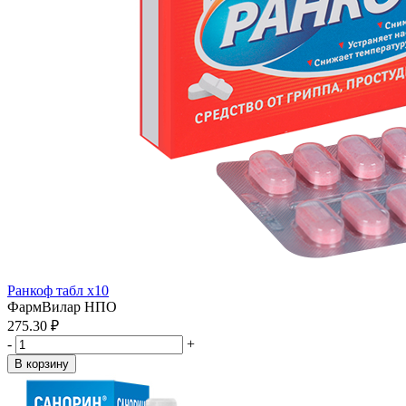
Ранкоф табл x10
ФармВилар НПО
275.30 ₽
-
+
В корзину