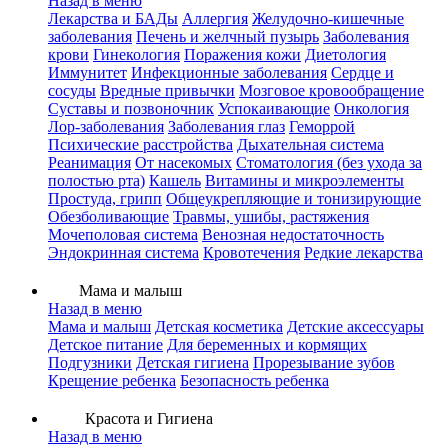
Назад в меню
Лекарства и БАДы
Аллергия
Желудочно-кишечные
заболевания
Печень и желчный пузырь
Заболевания
крови
Гинекология
Поражения кожи
Диетология
Иммунитет
Инфекционные заболевания
Сердце и
сосуды
Вредные привычки
Мозговое кровообращение
Суставы и позвоночник
Успокаивающие
Онкология
Лор-заболевания
Заболевания глаз
Геморрой
Психические расстройства
Дыхательная система
Реанимация
От насекомых
Стоматология (без ухода за
полостью рта)
Кашель
Витамины и микроэлементы
Простуда, грипп
Общеукрепляющие и тонизирующие
Обезболивающие
Травмы, ушибы, растяжения
Мочеполовая система
Венозная недостаточность
Эндокринная система
Кровотечения
Редкие лекарства
Мама и малыш
Назад в меню
Мама и малыш
Детская косметика
Детские аксессуары
Детское питание
Для беременных и кормящих
Подгузники
Детская гигиена
Прорезывание зубов
Крещение ребенка
Безопасность ребенка
Красота и Гигиена
Назад в меню