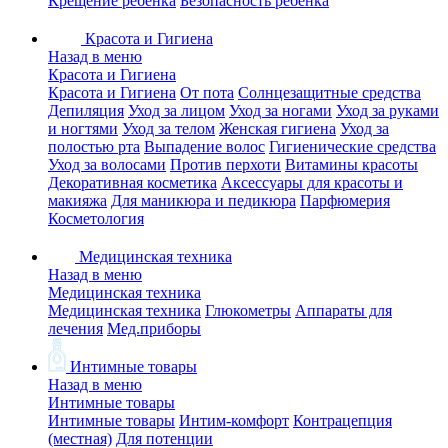
Крещение ребенка
Безопасность ребенка
Красота и Гигиена
Назад в меню
Красота и Гигиена
Красота и Гигиена
От пота
Солнцезащитные средства
Депиляция
Уход за лицом
Уход за ногами
Уход за руками
и ногтями
Уход за телом
Женская гигиена
Уход за
полостью рта
Выпадение волос
Гигиенические средства
Уход за волосами
Против перхоти
Витамины красоты
Декоративная косметика
Аксессуары для красоты и
макияжа
Для маникюра и педикюра
Парфюмерия
Косметология
Медицинская техника
Назад в меню
Медицинская техника
Медицинская техника
Глюкометры
Аппараты для
лечения
Мед.приборы
Интимные товары
Назад в меню
Интимные товары
Интимные товары
Интим-комфорт
Контрацепция
(местная)
Для потенции