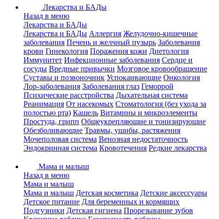
Лекарства и БАДы
Назад в меню
Лекарства и БАДы
Лекарства и БАДы
Аллергия
Желудочно-кишечные
заболевания
Печень и желчный пузырь
Заболевания
крови
Гинекология
Поражения кожи
Диетология
Иммунитет
Инфекционные заболевания
Сердце и
сосуды
Вредные привычки
Мозговое кровообращение
Суставы и позвоночник
Успокаивающие
Онкология
Лор-заболевания
Заболевания глаз
Геморрой
Психические расстройства
Дыхательная система
Реанимация
От насекомых
Стоматология (без ухода за
полостью рта)
Кашель
Витамины и микроэлементы
Простуда, грипп
Общеукрепляющие и тонизирующие
Обезболивающие
Травмы, ушибы, растяжения
Мочеполовая система
Венозная недостаточность
Эндокринная система
Кровотечения
Редкие лекарства
Мама и малыш
Назад в меню
Мама и малыш
Мама и малыш
Детская косметика
Детские аксессуары
Детское питание
Для беременных и кормящих
Подгузники
Детская гигиена
Прорезывание зубов