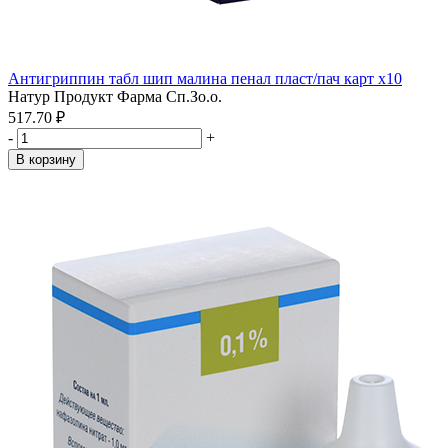
Антигриппин табл шип малина пенал пласт/пач карт x10
Натур Продукт Фарма Сп.Зо.о.
517.70 ₽
-
+
В корзину