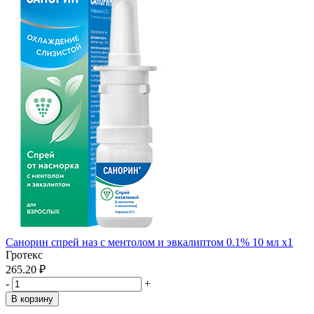
Санорин спрей наз с ментолом и эвкалиптом 0.1% 10 мл x1
Гротекс
265.20 ₽
-
+
В корзину