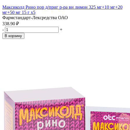
Максиколд Рино пор д/приг р-ра вн лимон 325 мг+10 мг+20
мг+50 мг 15 г x5
Фармстандарт-Лексредства ОАО
338.90 ₽
-
+
В корзину