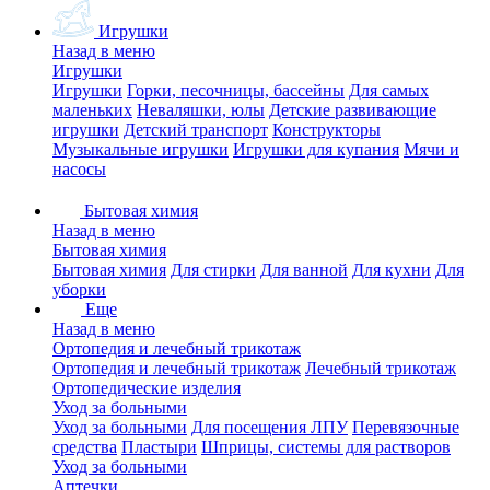
Игрушки
Назад в меню
Игрушки
Игрушки
Горки, песочницы, бассейны
Для самых
маленьких
Неваляшки, юлы
Детские развивающие
игрушки
Детский транспорт
Конструкторы
Музыкальные игрушки
Игрушки для купания
Мячи и
насосы
Бытовая химия
Назад в меню
Бытовая химия
Бытовая химия
Для стирки
Для ванной
Для кухни
Для
уборки
Еще
Назад в меню
Ортопедия и лечебный трикотаж
Ортопедия и лечебный трикотаж
Лечебный трикотаж
Ортопедические изделия
Уход за больными
Уход за больными
Для посещения ЛПУ
Перевязочные
средства
Пластыри
Шприцы, системы для растворов
Уход за больными
Аптечки