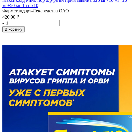
Максиколд Рино пор д/р-ра вн прим малина 325 мг+10 мг+20
мг+50 мг 15 г x10
Фармстандарт-Лексредства ОАО
420.90 ₽
-
+
В корзину