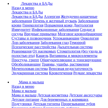
Лекарства и БАДы
Назад в меню
Лекарства и БАДы
Лекарства и БАДы
Аллергия
Желудочно-кишечные
заболевания
Печень и желчный пузырь
Заболевания
крови
Гинекология
Поражения кожи
Диетология
Иммунитет
Инфекционные заболевания
Сердце и
сосуды
Вредные привычки
Мозговое кровообращение
Суставы и позвоночник
Успокаивающие
Онкология
Лор-заболевания
Заболевания глаз
Геморрой
Психические расстройства
Дыхательная система
Реанимация
От насекомых
Стоматология (без ухода за
полостью рта)
Кашель
Витамины и микроэлементы
Простуда, грипп
Общеукрепляющие и тонизирующие
Обезболивающие
Травмы, ушибы, растяжения
Мочеполовая система
Венозная недостаточность
Эндокринная система
Кровотечения
Редкие лекарства
Мама и малыш
Назад в меню
Мама и малыш
Мама и малыш
Детская косметика
Детские аксессуары
Детское питание
Для беременных и кормящих
Подгузники
Детская гигиена
Прорезывание зубов