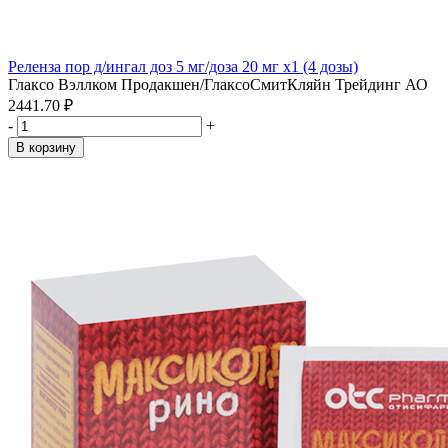
Реленза пор д/ингал доз 5 мг/доза 20 мг x1 (4 дозы)
Глаксо Вэллком Продакшен/ГлаксоСмитКляйн Трейдинг АО
2441.70 ₽
-
+
В корзину