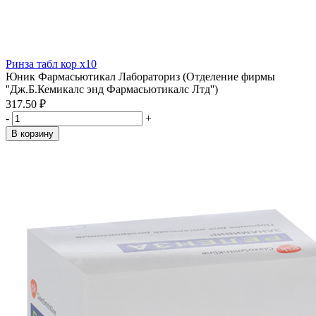
Ринза табл кор x10
Юник Фармасьютикал Лабораториз (Отделение фирмы
''Дж.Б.Кемикалс энд Фармасьютикалс Лтд'')
317.50 ₽
-
+
В корзину