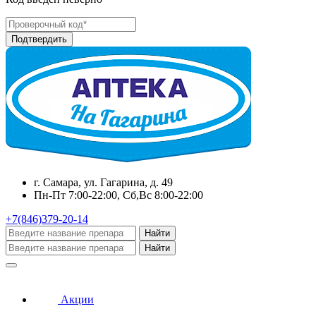
г. Самара, ул. Гагарина, д. 49
Пн-Пт 7:00-22:00, Сб,Вс 8:00-22:00
+7(846)379-20-14
Найти
Найти
Акции