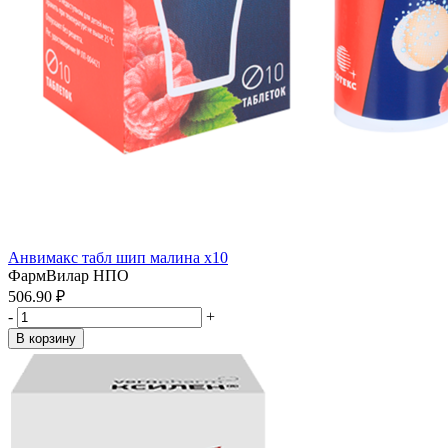
Анвимакс табл шип малина x10
ФармВилар НПО
506.90 ₽
-
+
В корзину