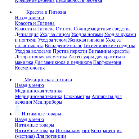
Крещение ребенка
Безопасность ребенка
Красота и Гигиена
Назад в меню
Красота и Гигиена
Красота и Гигиена
От пота
Солнцезащитные средства
Депиляция
Уход за лицом
Уход за ногами
Уход за руками
и ногтями
Уход за телом
Женская гигиена
Уход за
полостью рта
Выпадение волос
Гигиенические средства
Уход за волосами
Против перхоти
Витамины красоты
Декоративная косметика
Аксессуары для красоты и
макияжа
Для маникюра и педикюра
Парфюмерия
Косметология
Медицинская техника
Назад в меню
Медицинская техника
Медицинская техника
Глюкометры
Аппараты для
лечения
Мед.приборы
Интимные товары
Назад в меню
Интимные товары
Интимные товары
Интим-комфорт
Контрацепция
(местная)
Для потенции