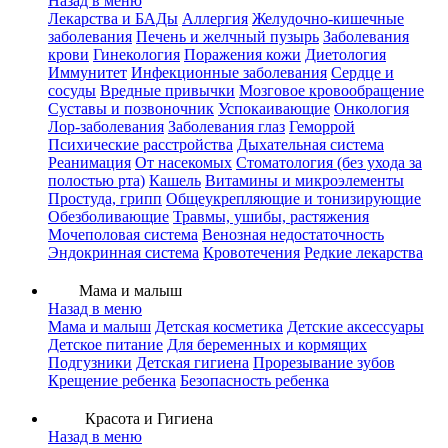
Назад в меню
Лекарства и БАДы
Аллергия
Желудочно-кишечные
заболевания
Печень и желчный пузырь
Заболевания
крови
Гинекология
Поражения кожи
Диетология
Иммунитет
Инфекционные заболевания
Сердце и
сосуды
Вредные привычки
Мозговое кровообращение
Суставы и позвоночник
Успокаивающие
Онкология
Лор-заболевания
Заболевания глаз
Геморрой
Психические расстройства
Дыхательная система
Реанимация
От насекомых
Стоматология (без ухода за
полостью рта)
Кашель
Витамины и микроэлементы
Простуда, грипп
Общеукрепляющие и тонизирующие
Обезболивающие
Травмы, ушибы, растяжения
Мочеполовая система
Венозная недостаточность
Эндокринная система
Кровотечения
Редкие лекарства
Мама и малыш
Назад в меню
Мама и малыш
Детская косметика
Детские аксессуары
Детское питание
Для беременных и кормящих
Подгузники
Детская гигиена
Прорезывание зубов
Крещение ребенка
Безопасность ребенка
Красота и Гигиена
Назад в меню