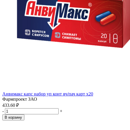
Анвимакс капс набор уп конт яч/пач карт x20
Фармпроект ЗАО
433.60 ₽
-
+
В корзину