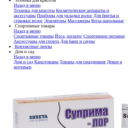
Техника для красоты
Назад в меню
Техника для красоты
Косметические аппараты и
аксессуары
Приборы для укладки волос
Для бритья и
стрижки волос
Эпиляторы
Массажеры
Весы напольные
Спортивные товары
Назад в меню
Спортивные товары
Йога, пилатес
Спортивное питание
Аксессуары для спорта
Для бани и сауны
Контактные линзы
Дом и сад
Назад в меню
Дом и сад
Канцтовары
Товары для праздников
Декор и
интерьер