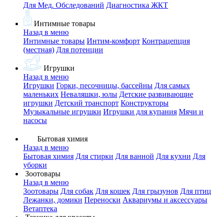
Для Мед. Обследований
Диагностика ЖКТ
Интимные товары
Назад в меню
Интимные товары
Интим-комфорт
Контрацепция
(местная)
Для потенции
Игрушки
Назад в меню
Игрушки
Горки, песочницы, бассейны
Для самых
маленьких
Неваляшки, юлы
Детские развивающие
игрушки
Детский транспорт
Конструкторы
Музыкальные игрушки
Игрушки для купания
Мячи и
насосы
Бытовая химия
Назад в меню
Бытовая химия
Для стирки
Для ванной
Для кухни
Для
уборки
Зоотовары
Назад в меню
Зоотовары
Для собак
Для кошек
Для грызунов
Для птиц
Лежанки, домики
Переноски
Аквариумы и аксессуары
Ветаптека