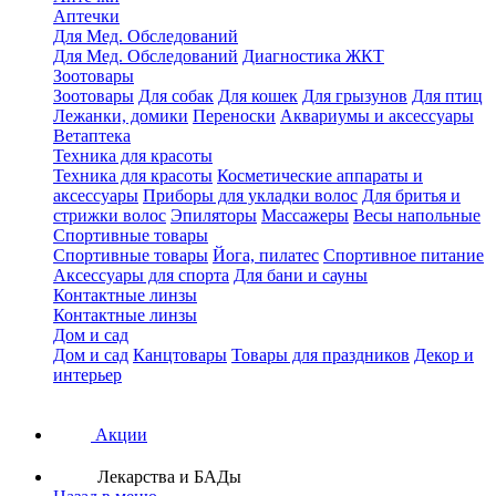
Аптечки
Для Мед. Обследований
Для Мед. Обследований
Диагностика ЖКТ
Зоотовары
Зоотовары
Для собак
Для кошек
Для грызунов
Для птиц
Лежанки, домики
Переноски
Аквариумы и аксессуары
Ветаптека
Техника для красоты
Техника для красоты
Косметические аппараты и
аксессуары
Приборы для укладки волос
Для бритья и
стрижки волос
Эпиляторы
Массажеры
Весы напольные
Спортивные товары
Спортивные товары
Йога, пилатес
Спортивное питание
Аксессуары для спорта
Для бани и сауны
Контактные линзы
Контактные линзы
Дом и сад
Дом и сад
Канцтовары
Товары для праздников
Декор и
интерьер
Акции
Лекарства и БАДы