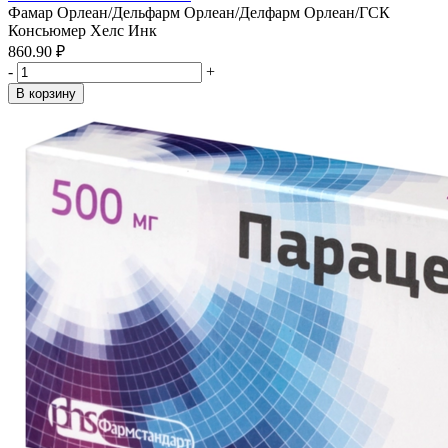
Фамар Орлеан/Дельфарм Орлеан/Делфарм Орлеан/ГСК
Консьюмер Хелс Инк
860.90 ₽
-
+
В корзину