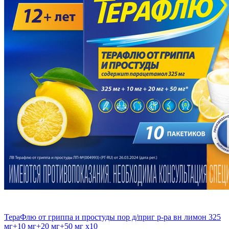
ТераФлю от гриппа и простуды пор д/приг р-ра вн лимон 325
мг+10 мг+20 мг+50 мг x10