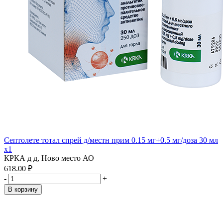
Септолете тотал спрей д/местн прим 0.15 мг+0.5 мг/доза 30 мл
x1
КРКА д д, Ново место АО
618.00 ₽
-
+
В корзину