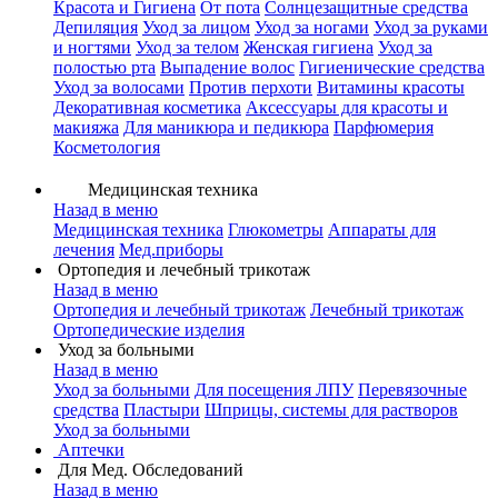
Красота и Гигиена
От пота
Солнцезащитные средства
Депиляция
Уход за лицом
Уход за ногами
Уход за руками
и ногтями
Уход за телом
Женская гигиена
Уход за
полостью рта
Выпадение волос
Гигиенические средства
Уход за волосами
Против перхоти
Витамины красоты
Декоративная косметика
Аксессуары для красоты и
макияжа
Для маникюра и педикюра
Парфюмерия
Косметология
Медицинская техника
Назад в меню
Медицинская техника
Глюкометры
Аппараты для
лечения
Мед.приборы
Ортопедия и лечебный трикотаж
Назад в меню
Ортопедия и лечебный трикотаж
Лечебный трикотаж
Ортопедические изделия
Уход за больными
Назад в меню
Уход за больными
Для посещения ЛПУ
Перевязочные
средства
Пластыри
Шприцы, системы для растворов
Уход за больными
Аптечки
Для Мед. Обследований
Назад в меню