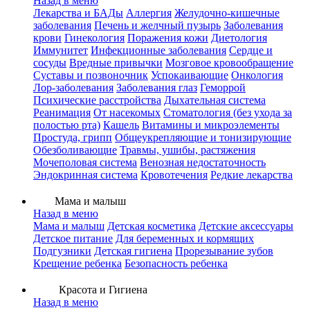
Назад в меню
Лекарства и БАДы
Аллергия
Желудочно-кишечные
заболевания
Печень и желчный пузырь
Заболевания
крови
Гинекология
Поражения кожи
Диетология
Иммунитет
Инфекционные заболевания
Сердце и
сосуды
Вредные привычки
Мозговое кровообращение
Суставы и позвоночник
Успокаивающие
Онкология
Лор-заболевания
Заболевания глаз
Геморрой
Психические расстройства
Дыхательная система
Реанимация
От насекомых
Стоматология (без ухода за
полостью рта)
Кашель
Витамины и микроэлементы
Простуда, грипп
Общеукрепляющие и тонизирующие
Обезболивающие
Травмы, ушибы, растяжения
Мочеполовая система
Венозная недостаточность
Эндокринная система
Кровотечения
Редкие лекарства
Мама и малыш
Назад в меню
Мама и малыш
Детская косметика
Детские аксессуары
Детское питание
Для беременных и кормящих
Подгузники
Детская гигиена
Прорезывание зубов
Крещение ребенка
Безопасность ребенка
Красота и Гигиена
Назад в меню