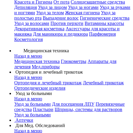
Красота и Гигиена
От пота
Солнцезащитные средства
Депиляция
Уход за лицом
Уход за ногами
Уход за руками
и ногтями
Уход за телом
Женская гигиена
Уход за
полостью рта
Выпадение волос
Гигиенические средства
Уход за волосами
Против перхоти
Витамины красоты
Декоративная косметика
Аксессуары для красоты и
макияжа
Для маникюра и педикюра
Парфюмерия
Косметология
Медицинская техника
Назад в меню
Медицинская техника
Глюкометры
Аппараты для
лечения
Мед.приборы
Ортопедия и лечебный трикотаж
Назад в меню
Ортопедия и лечебный трикотаж
Лечебный трикотаж
Ортопедические изделия
Уход за больными
Назад в меню
Уход за больными
Для посещения ЛПУ
Перевязочные
средства
Пластыри
Шприцы, системы для растворов
Уход за больными
Аптечки
Для Мед. Обследований
Назад в меню