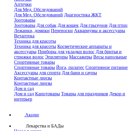
Аптечки
Для Мед. Обследований
Для Мед. Обследований
Диагностика ЖКТ
Зоотовары
Зоотовары
Для собак
Для кошек
Для грызунов
Для птиц
Лежанки, домики
Переноски
Аквариумы и аксессуары
Ветаптека
Техника для красоты
Техника для красоты
Косметические аппараты и
аксессуары
Приборы для укладки волос
Для бритья и
стрижки волос
Эпиляторы
Массажеры
Весы напольные
Спортивные товары
Спортивные товары
Йога, пилатес
Спортивное питание
Аксессуары для спорта
Для бани и сауны
Контактные линзы
Контактные линзы
Дом и сад
Дом и сад
Канцтовары
Товары для праздников
Декор и
интерьер
Акции
Лекарства и БАДы