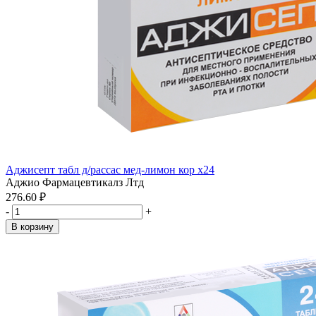
Аджисепт табл д/рассас мед-лимон кор x24
Аджио Фармацевтикалз Лтд
276.60 ₽
-
+
В корзину