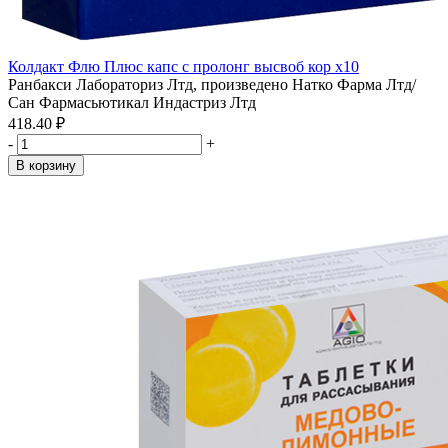
Колдакт Флю Плюс капс с пролонг высвоб кор x10
Ранбакси Лабораториз Лтд, произведено Натко Фарма Лтд/
Сан Фармасьютикал Индастриз Лтд
418.40 ₽
-
+
В корзину