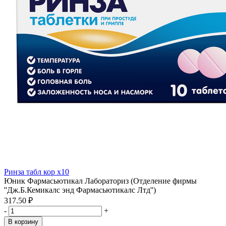
Ринза табл кор x10
Юник Фармасьютикал Лабораториз (Отделение фирмы
''Дж.Б.Кемикалс энд Фармасьютикалс Лтд'')
317.50 ₽
-
+
В корзину