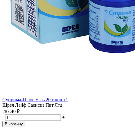
Суприма-Плюс мазь 20 г кор x1
Шрея Лайф Саенсиз Пвт.Лтд
287.40 ₽
-
+
В корзину