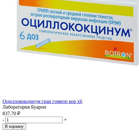
Оциллококцинум гран гомеоп кор x6
Лаборатория Буарон
837.70 ₽
-
+
В корзину