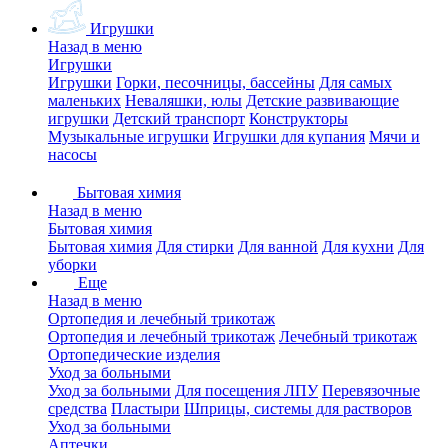
Игрушки
Назад в меню
Игрушки
Игрушки
Горки, песочницы, бассейны
Для самых
маленьких
Неваляшки, юлы
Детские развивающие
игрушки
Детский транспорт
Конструкторы
Музыкальные игрушки
Игрушки для купания
Мячи и
насосы
Бытовая химия
Назад в меню
Бытовая химия
Бытовая химия
Для стирки
Для ванной
Для кухни
Для
уборки
Еще
Назад в меню
Ортопедия и лечебный трикотаж
Ортопедия и лечебный трикотаж
Лечебный трикотаж
Ортопедические изделия
Уход за больными
Уход за больными
Для посещения ЛПУ
Перевязочные
средства
Пластыри
Шприцы, системы для растворов
Уход за больными
Аптечки