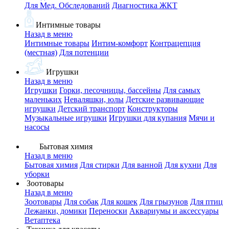
Для Мед. Обследований
Диагностика ЖКТ
Интимные товары
Назад в меню
Интимные товары
Интим-комфорт
Контрацепция
(местная)
Для потенции
Игрушки
Назад в меню
Игрушки
Горки, песочницы, бассейны
Для самых
маленьких
Неваляшки, юлы
Детские развивающие
игрушки
Детский транспорт
Конструкторы
Музыкальные игрушки
Игрушки для купания
Мячи и
насосы
Бытовая химия
Назад в меню
Бытовая химия
Для стирки
Для ванной
Для кухни
Для
уборки
Зоотовары
Назад в меню
Зоотовары
Для собак
Для кошек
Для грызунов
Для птиц
Лежанки, домики
Переноски
Аквариумы и аксессуары
Ветаптека