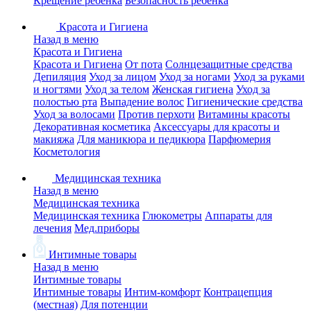
Крещение ребенка
Безопасность ребенка
Красота и Гигиена
Назад в меню
Красота и Гигиена
Красота и Гигиена
От пота
Солнцезащитные средства
Депиляция
Уход за лицом
Уход за ногами
Уход за руками
и ногтями
Уход за телом
Женская гигиена
Уход за
полостью рта
Выпадение волос
Гигиенические средства
Уход за волосами
Против перхоти
Витамины красоты
Декоративная косметика
Аксессуары для красоты и
макияжа
Для маникюра и педикюра
Парфюмерия
Косметология
Медицинская техника
Назад в меню
Медицинская техника
Медицинская техника
Глюкометры
Аппараты для
лечения
Мед.приборы
Интимные товары
Назад в меню
Интимные товары
Интимные товары
Интим-комфорт
Контрацепция
(местная)
Для потенции