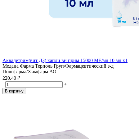
Аквадетрим(вит Д3) капли вн прим 15000 МЕ/мл 10 мл x1
Медана Фарма Терполь Груп/Фармацевтический з-д
Польфарма/Химфарм АО
220.40 ₽
-
+
В корзину