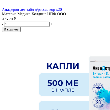
Анаферон дет табл д/рассас кор x20
Материа Медика Холдинг НПФ ООО
475.70 ₽
-
+
В корзину