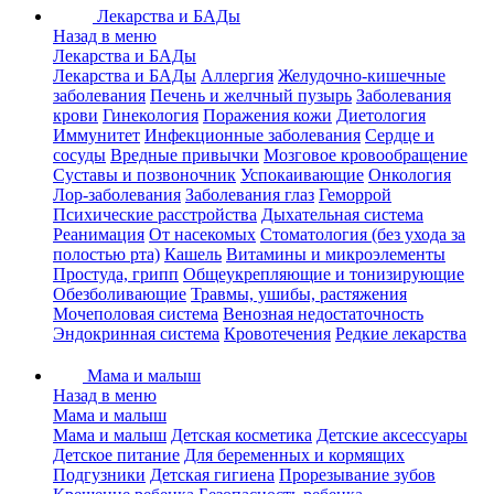
Лекарства и БАДы
Назад в меню
Лекарства и БАДы
Лекарства и БАДы
Аллергия
Желудочно-кишечные
заболевания
Печень и желчный пузырь
Заболевания
крови
Гинекология
Поражения кожи
Диетология
Иммунитет
Инфекционные заболевания
Сердце и
сосуды
Вредные привычки
Мозговое кровообращение
Суставы и позвоночник
Успокаивающие
Онкология
Лор-заболевания
Заболевания глаз
Геморрой
Психические расстройства
Дыхательная система
Реанимация
От насекомых
Стоматология (без ухода за
полостью рта)
Кашель
Витамины и микроэлементы
Простуда, грипп
Общеукрепляющие и тонизирующие
Обезболивающие
Травмы, ушибы, растяжения
Мочеполовая система
Венозная недостаточность
Эндокринная система
Кровотечения
Редкие лекарства
Мама и малыш
Назад в меню
Мама и малыш
Мама и малыш
Детская косметика
Детские аксессуары
Детское питание
Для беременных и кормящих
Подгузники
Детская гигиена
Прорезывание зубов