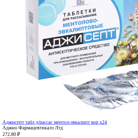
Аджисепт табл д/рассас ментол-эвкалипт кор x24
Аджио Фармацевтикалз Лтд
272.80 ₽