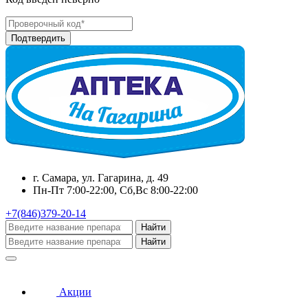
г. Самара, ул. Гагарина, д. 49
Пн-Пт 7:00-22:00, Сб,Вс 8:00-22:00
+7(846)379-20-14
Найти
Найти
Акции