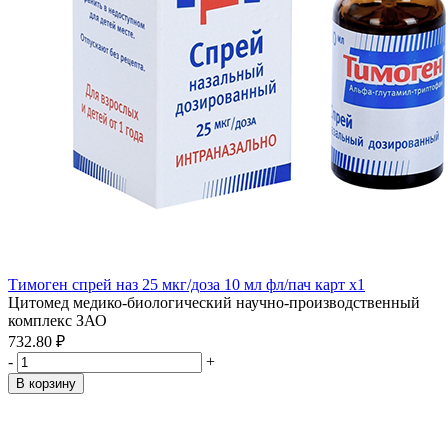
Тимоген спрей наз 25 мкг/доза 10 мл фл/пач карт x1
Цитомед медико-биологический научно-производственный
комплекс ЗАО
732.80 ₽
-
+
В корзину