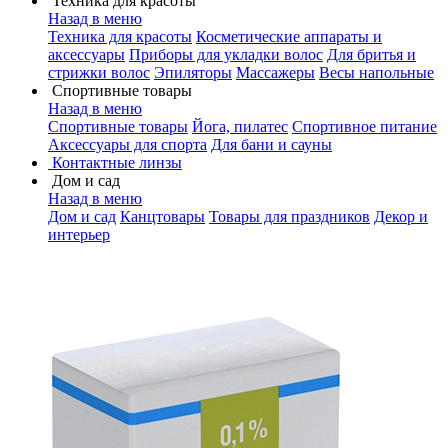
Техника для красоты
Назад в меню
Техника для красоты
Косметические аппараты и
аксессуары
Приборы для укладки волос
Для бритья и
стрижки волос
Эпиляторы
Массажеры
Весы напольные
Спортивные товары
Назад в меню
Спортивные товары
Йога, пилатес
Спортивное питание
Аксессуары для спорта
Для бани и сауны
Контактные линзы
Дом и сад
Назад в меню
Дом и сад
Канцтовары
Товары для праздников
Декор и
интерьер