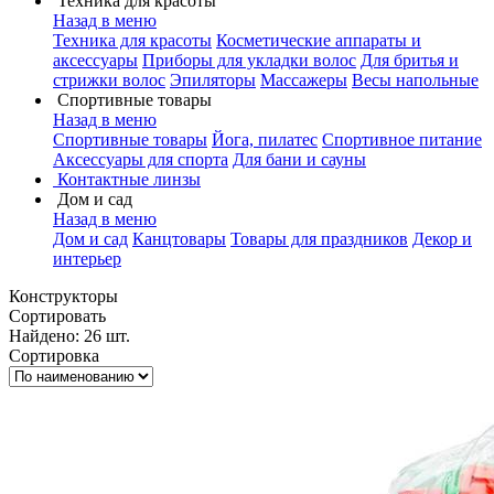
Техника для красоты
Назад в меню
Техника для красоты
Косметические аппараты и
аксессуары
Приборы для укладки волос
Для бритья и
стрижки волос
Эпиляторы
Массажеры
Весы напольные
Спортивные товары
Назад в меню
Спортивные товары
Йога, пилатес
Спортивное питание
Аксессуары для спорта
Для бани и сауны
Контактные линзы
Дом и сад
Назад в меню
Дом и сад
Канцтовары
Товары для праздников
Декор и
интерьер
Конструкторы
Сортировать
Найдено: 26 шт.
Сортировка