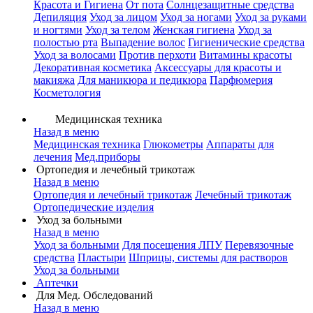
Красота и Гигиена
От пота
Солнцезащитные средства
Депиляция
Уход за лицом
Уход за ногами
Уход за руками
и ногтями
Уход за телом
Женская гигиена
Уход за
полостью рта
Выпадение волос
Гигиенические средства
Уход за волосами
Против перхоти
Витамины красоты
Декоративная косметика
Аксессуары для красоты и
макияжа
Для маникюра и педикюра
Парфюмерия
Косметология
Медицинская техника
Назад в меню
Медицинская техника
Глюкометры
Аппараты для
лечения
Мед.приборы
Ортопедия и лечебный трикотаж
Назад в меню
Ортопедия и лечебный трикотаж
Лечебный трикотаж
Ортопедические изделия
Уход за больными
Назад в меню
Уход за больными
Для посещения ЛПУ
Перевязочные
средства
Пластыри
Шприцы, системы для растворов
Уход за больными
Аптечки
Для Мед. Обследований
Назад в меню