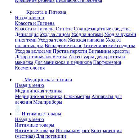
Крещение ребенка
Безопасность ребенка
Красота и Гигиена
Назад в меню
Красота и Гигиена
Красота и Гигиена
От пота
Солнцезащитные средства
Депиляция
Уход за лицом
Уход за ногами
Уход за руками
и ногтями
Уход за телом
Женская гигиена
Уход за
полостью рта
Выпадение волос
Гигиенические средства
Уход за волосами
Против перхоти
Витамины красоты
Декоративная косметика
Аксессуары для красоты и
макияжа
Для маникюра и педикюра
Парфюмерия
Косметология
Медицинская техника
Назад в меню
Медицинская техника
Медицинская техника
Глюкометры
Аппараты для
лечения
Мед.приборы
Интимные товары
Назад в меню
Интимные товары
Интимные товары
Интим-комфорт
Контрацепция
(местная)
Для потенции