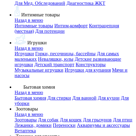
Для Мед. Обследований
Диагностика ЖКТ
Интимные товары
Назад в меню
Интимные товары
Интим-комфорт
Контрацепция
(местная)
Для потенции
Игрушки
Назад в меню
Игрушки
Горки, песочницы, бассейны
Для самых
маленьких
Неваляшки, юлы
Детские развивающие
игрушки
Детский транспорт
Конструкторы
Музыкальные игрушки
Игрушки для купания
Мячи и
насосы
Бытовая химия
Назад в меню
Бытовая химия
Для стирки
Для ванной
Для кухни
Для
уборки
Зоотовары
Назад в меню
Зоотовары
Для собак
Для кошек
Для грызунов
Для птиц
Лежанки, домики
Переноски
Аквариумы и аксессуары
Ветаптека