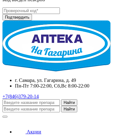
г. Самара, ул. Гагарина, д. 49
Пн-Пт 7:00-22:00, Сб,Вс 8:00-22:00
+7(846)379-20-14
Найти
Найти
Акции