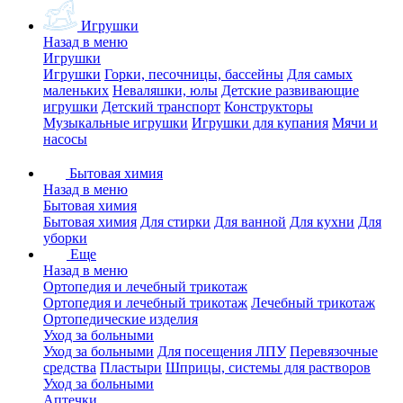
Игрушки
Назад в меню
Игрушки
Игрушки
Горки, песочницы, бассейны
Для самых
маленьких
Неваляшки, юлы
Детские развивающие
игрушки
Детский транспорт
Конструкторы
Музыкальные игрушки
Игрушки для купания
Мячи и
насосы
Бытовая химия
Назад в меню
Бытовая химия
Бытовая химия
Для стирки
Для ванной
Для кухни
Для
уборки
Еще
Назад в меню
Ортопедия и лечебный трикотаж
Ортопедия и лечебный трикотаж
Лечебный трикотаж
Ортопедические изделия
Уход за больными
Уход за больными
Для посещения ЛПУ
Перевязочные
средства
Пластыри
Шприцы, системы для растворов
Уход за больными
Аптечки