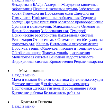
Назад в меню
Лекарства и БАДы
Аллергия
Желудочно-кишечные
заболевания
Печень и желчный пузырь
Заболевания
крови
Гинекология
Поражения кожи
Диетология
Иммунитет
Инфекционные заболевания
Сердце и
сосуды
Вредные привычки
Мозговое кровообращение
Суставы и позвоночник
Успокаивающие
Онкология
Лор-заболевания
Заболевания глаз
Геморрой
Психические расстройства
Дыхательная система
Реанимация
От насекомых
Стоматология (без ухода за
полостью рта)
Кашель
Витамины и микроэлементы
Простуда, грипп
Общеукрепляющие и тонизирующие
Обезболивающие
Травмы, ушибы, растяжения
Мочеполовая система
Венозная недостаточность
Эндокринная система
Кровотечения
Редкие лекарства
Мама и малыш
Назад в меню
Мама и малыш
Детская косметика
Детские аксессуары
Детское питание
Для беременных и кормящих
Подгузники
Детская гигиена
Прорезывание зубов
Крещение ребенка
Безопасность ребенка
Красота и Гигиена
Назад в меню