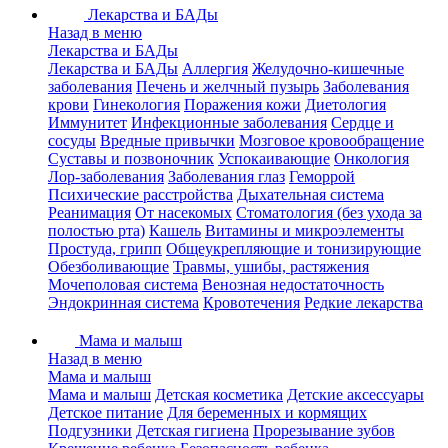
Лекарства и БАДы
Назад в меню
Лекарства и БАДы
Лекарства и БАДы
Аллергия
Желудочно-кишечные
заболевания
Печень и желчный пузырь
Заболевания
крови
Гинекология
Поражения кожи
Диетология
Иммунитет
Инфекционные заболевания
Сердце и
сосуды
Вредные привычки
Мозговое кровообращение
Суставы и позвоночник
Успокаивающие
Онкология
Лор-заболевания
Заболевания глаз
Геморрой
Психические расстройства
Дыхательная система
Реанимация
От насекомых
Стоматология (без ухода за
полостью рта)
Кашель
Витамины и микроэлементы
Простуда, грипп
Общеукрепляющие и тонизирующие
Обезболивающие
Травмы, ушибы, растяжения
Мочеполовая система
Венозная недостаточность
Эндокринная система
Кровотечения
Редкие лекарства
Мама и малыш
Назад в меню
Мама и малыш
Мама и малыш
Детская косметика
Детские аксессуары
Детское питание
Для беременных и кормящих
Подгузники
Детская гигиена
Прорезывание зубов