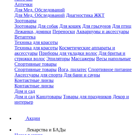
Аптечки
Для Мед. Обследований
Для Мед. Обследований
Диагностика ЖКТ
Зоотовары
Зоотовары
Для собак
Для кошек
Для грызунов
Для птиц
Лежанки, домики
Переноски
Аквариумы и аксессуары
Ветаптека
Техника для красоты
Техника для красоты
Косметические аппараты и
аксессуары
Приборы для укладки волос
Для бритья и
стрижки волос
Эпиляторы
Массажеры
Весы напольные
Спортивные товары
Спортивные товары
Йога, пилатес
Спортивное питание
Аксессуары для спорта
Для бани и сауны
Контактные линзы
Контактные линзы
Дом и сад
Дом и сад
Канцтовары
Товары для праздников
Декор и
интерьер
Акции
Лекарства и БАДы