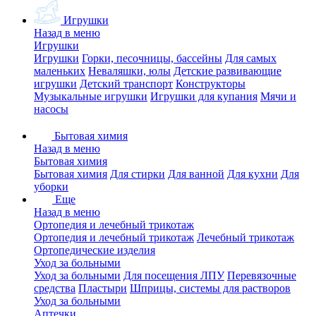
Игрушки
Назад в меню
Игрушки
Игрушки
Горки, песочницы, бассейны
Для самых
маленьких
Неваляшки, юлы
Детские развивающие
игрушки
Детский транспорт
Конструкторы
Музыкальные игрушки
Игрушки для купания
Мячи и
насосы
Бытовая химия
Назад в меню
Бытовая химия
Бытовая химия
Для стирки
Для ванной
Для кухни
Для
уборки
Еще
Назад в меню
Ортопедия и лечебный трикотаж
Ортопедия и лечебный трикотаж
Лечебный трикотаж
Ортопедические изделия
Уход за больными
Уход за больными
Для посещения ЛПУ
Перевязочные
средства
Пластыри
Шприцы, системы для растворов
Уход за больными
Аптечки