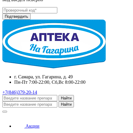
г. Самара, ул. Гагарина, д. 49
Пн-Пт 7:00-22:00, Сб,Вс 8:00-22:00
+7(846)379-20-14
Найти
Найти
Акции