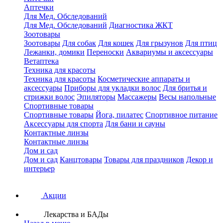
Аптечки
Для Мед. Обследований
Для Мед. Обследований
Диагностика ЖКТ
Зоотовары
Зоотовары
Для собак
Для кошек
Для грызунов
Для птиц
Лежанки, домики
Переноски
Аквариумы и аксессуары
Ветаптека
Техника для красоты
Техника для красоты
Косметические аппараты и
аксессуары
Приборы для укладки волос
Для бритья и
стрижки волос
Эпиляторы
Массажеры
Весы напольные
Спортивные товары
Спортивные товары
Йога, пилатес
Спортивное питание
Аксессуары для спорта
Для бани и сауны
Контактные линзы
Контактные линзы
Дом и сад
Дом и сад
Канцтовары
Товары для праздников
Декор и
интерьер
Акции
Лекарства и БАДы