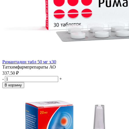
Римантадин табл 50 мг x30
Татхимфармпрепараты АО
337.50 ₽
-
+
В корзину