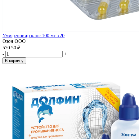
Умифеновир капс 100 мг x20
Озон ООО
570.50 ₽
-
+
В корзину