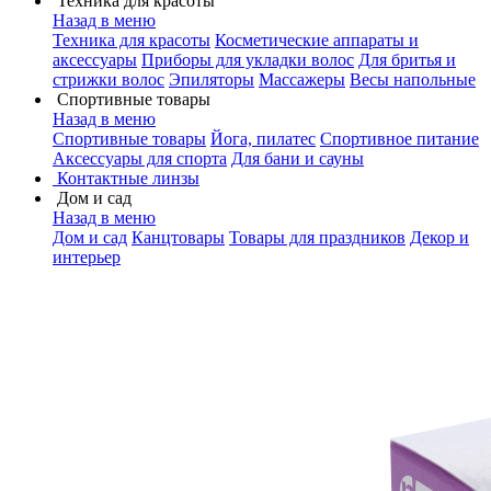
Техника для красоты
Назад в меню
Техника для красоты
Косметические аппараты и
аксессуары
Приборы для укладки волос
Для бритья и
стрижки волос
Эпиляторы
Массажеры
Весы напольные
Спортивные товары
Назад в меню
Спортивные товары
Йога, пилатес
Спортивное питание
Аксессуары для спорта
Для бани и сауны
Контактные линзы
Дом и сад
Назад в меню
Дом и сад
Канцтовары
Товары для праздников
Декор и
интерьер