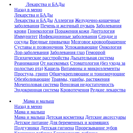
Лекарства и БАДы
Назад в меню
Лекарства и БАДы
Лекарства и БАДы
Аллергия
Желудочно-кишечные
заболевания
Печень и желчный пузырь
Заболевания
крови
Гинекология
Поражения кожи
Диетология
Иммунитет
Инфекционные заболевания
Сердце и
сосуды
Вредные привычки
Мозговое кровообращение
Суставы и позвоночник
Успокаивающие
Онкология
Лор-заболевания
Заболевания глаз
Геморрой
Психические расстройства
Дыхательная система
Реанимация
От насекомых
Стоматология (без ухода за
полостью рта)
Кашель
Витамины и микроэлементы
Простуда, грипп
Общеукрепляющие и тонизирующие
Обезболивающие
Травмы, ушибы, растяжения
Мочеполовая система
Венозная недостаточность
Эндокринная система
Кровотечения
Редкие лекарства
Мама и малыш
Назад в меню
Мама и малыш
Мама и малыш
Детская косметика
Детские аксессуары
Детское питание
Для беременных и кормящих
Подгузники
Детская гигиена
Прорезывание зубов