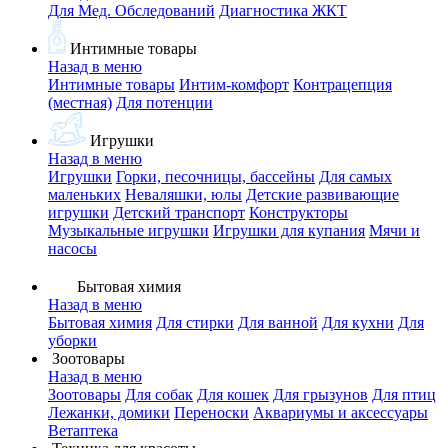
Для Мед. Обследований
Диагностика ЖКТ
Интимные товары
Назад в меню
Интимные товары
Интим-комфорт
Контрацепция
(местная)
Для потенции
Игрушки
Назад в меню
Игрушки
Горки, песочницы, бассейны
Для самых
маленьких
Неваляшки, юлы
Детские развивающие
игрушки
Детский транспорт
Конструкторы
Музыкальные игрушки
Игрушки для купания
Мячи и
насосы
Бытовая химия
Назад в меню
Бытовая химия
Для стирки
Для ванной
Для кухни
Для
уборки
Зоотовары
Назад в меню
Зоотовары
Для собак
Для кошек
Для грызунов
Для птиц
Лежанки, домики
Переноски
Аквариумы и аксессуары
Ветаптека