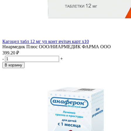
Кагоцел табл 12 мг уп конт яч/пач карт x10
Ниармедик Плюс ООО/НИАРМЕДИК ФАРМА ООО
399.20 ₽
-
+
В корзину