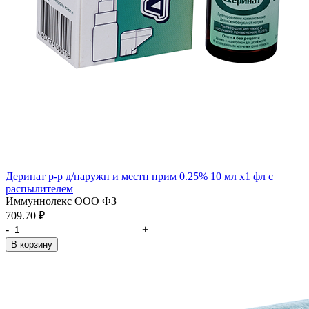
Деринат р-р д/наружн и местн прим 0.25% 10 мл x1 фл с
распылителем
Иммуннолекс ООО ФЗ
709.70 ₽
-
+
В корзину