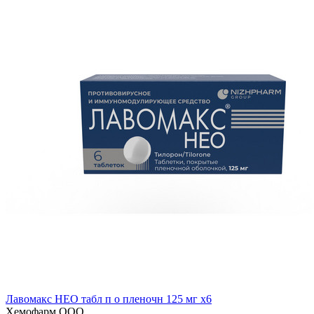
Лавомакс НЕО табл п о пленочн 125 мг x6
Хемофарм ООО