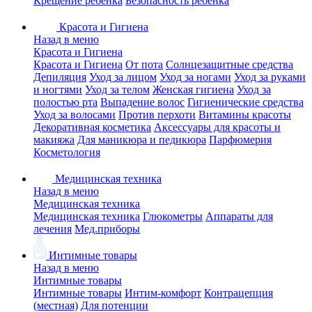
Крещение ребенка
Безопасность ребенка
Красота и Гигиена
Назад в меню
Красота и Гигиена
Красота и Гигиена
От пота
Солнцезащитные средства
Депиляция
Уход за лицом
Уход за ногами
Уход за руками
и ногтями
Уход за телом
Женская гигиена
Уход за
полостью рта
Выпадение волос
Гигиенические средства
Уход за волосами
Против перхоти
Витамины красоты
Декоративная косметика
Аксессуары для красоты и
макияжа
Для маникюра и педикюра
Парфюмерия
Косметология
Медицинская техника
Назад в меню
Медицинская техника
Медицинская техника
Глюкометры
Аппараты для
лечения
Мед.приборы
Интимные товары
Назад в меню
Интимные товары
Интимные товары
Интим-комфорт
Контрацепция
(местная)
Для потенции