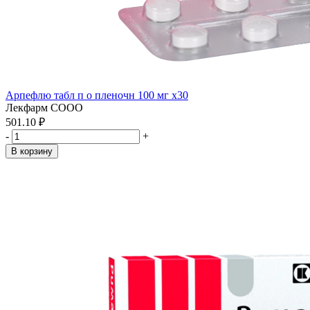
Арпефлю табл п о пленочн 100 мг x30
Лекфарм СООО
501.10 ₽
-
+
В корзину