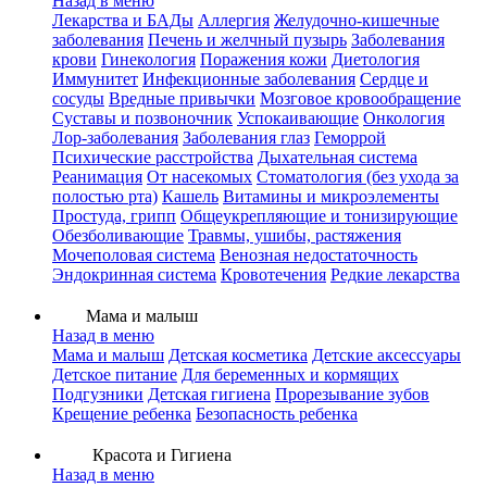
Назад в меню
Лекарства и БАДы
Аллергия
Желудочно-кишечные
заболевания
Печень и желчный пузырь
Заболевания
крови
Гинекология
Поражения кожи
Диетология
Иммунитет
Инфекционные заболевания
Сердце и
сосуды
Вредные привычки
Мозговое кровообращение
Суставы и позвоночник
Успокаивающие
Онкология
Лор-заболевания
Заболевания глаз
Геморрой
Психические расстройства
Дыхательная система
Реанимация
От насекомых
Стоматология (без ухода за
полостью рта)
Кашель
Витамины и микроэлементы
Простуда, грипп
Общеукрепляющие и тонизирующие
Обезболивающие
Травмы, ушибы, растяжения
Мочеполовая система
Венозная недостаточность
Эндокринная система
Кровотечения
Редкие лекарства
Мама и малыш
Назад в меню
Мама и малыш
Детская косметика
Детские аксессуары
Детское питание
Для беременных и кормящих
Подгузники
Детская гигиена
Прорезывание зубов
Крещение ребенка
Безопасность ребенка
Красота и Гигиена
Назад в меню