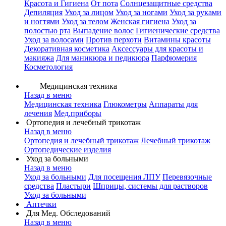
Красота и Гигиена
От пота
Солнцезащитные средства
Депиляция
Уход за лицом
Уход за ногами
Уход за руками
и ногтями
Уход за телом
Женская гигиена
Уход за
полостью рта
Выпадение волос
Гигиенические средства
Уход за волосами
Против перхоти
Витамины красоты
Декоративная косметика
Аксессуары для красоты и
макияжа
Для маникюра и педикюра
Парфюмерия
Косметология
Медицинская техника
Назад в меню
Медицинская техника
Глюкометры
Аппараты для
лечения
Мед.приборы
Ортопедия и лечебный трикотаж
Назад в меню
Ортопедия и лечебный трикотаж
Лечебный трикотаж
Ортопедические изделия
Уход за больными
Назад в меню
Уход за больными
Для посещения ЛПУ
Перевязочные
средства
Пластыри
Шприцы, системы для растворов
Уход за больными
Аптечки
Для Мед. Обследований
Назад в меню