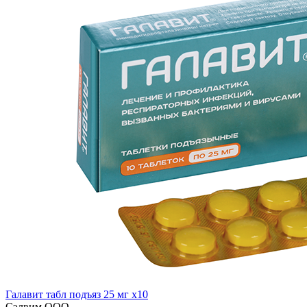
Галавит табл подъяз 25 мг x10
Сэлвим ООО