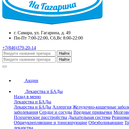
г. Самара, ул. Гагарина, д. 49
Пн-Пт 7:00-22:00, Сб,Вс 8:00-22:00
+7(846)379-20-14
Найти
Найти
Акции
Лекарства и БАДы
Назад в меню
Лекарства и БАДы
Лекарства и БАДы
Аллергия
Желудочно-кишечные забол
заболевания
Сердце и сосуды
Вредные привычки
Мозгов
Психические расстройства
Дыхательная система
Реанима
Общеукрепляющие и тонизирующие
Обезболивающие
Тр
лекарства