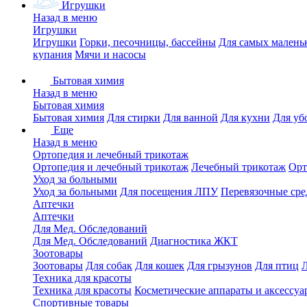
Игрушки
Назад в меню
Игрушки
Игрушки
Горки, песочницы, бассейны
Для самых малень
купания
Мячи и насосы
Бытовая химия
Назад в меню
Бытовая химия
Бытовая химия
Для стирки
Для ванной
Для кухни
Для уб
Еще
Назад в меню
Ортопедия и лечебный трикотаж
Ортопедия и лечебный трикотаж
Лечебный трикотаж
Орт
Уход за больными
Уход за больными
Для посещения ЛПУ
Перевязочные сре
Аптечки
Аптечки
Для Мед. Обследований
Для Мед. Обследований
Диагностика ЖКТ
Зоотовары
Зоотовары
Для собак
Для кошек
Для грызунов
Для птиц
Техника для красоты
Техника для красоты
Косметические аппараты и аксессуа
Спортивные товары