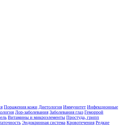
ия
Поражения кожи
Диетология
Иммунитет
Инфекционные
ология
Лор-заболевания
Заболевания глаз
Геморрой
ель
Витамины и микроэлементы
Простуда, грипп
таточность
Эндокринная система
Кровотечения
Редкие