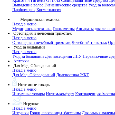
Красота и Гигиена
От пота
Солнцезащитные средства
Де
Выпадение волос
Гигиенические средства
Уход за волоса
Парфюмерия
Косметология
Медицинская техника
Назад в меню
Медицинская техника
Глюкометры
Аппараты для лечени
Ортопедия и лечебный трикотаж
Назад в меню
Ортопедия и лечебный трикотаж
Лечебный трикотаж
Орт
Уход за больными
Назад в меню
Уход за больными
Для посещения ЛПУ
Перевязочные сре
Аптечки
Для Мед. Обследований
Назад в меню
Для Мед. Обследований
Диагностика ЖКТ
Интимные товары
Назад в меню
Интимные товары
Интим-комфорт
Контрацепция (местна
Игрушки
Назад в меню
Игрушки
Горки, песочницы, бассейны
Для самых малень