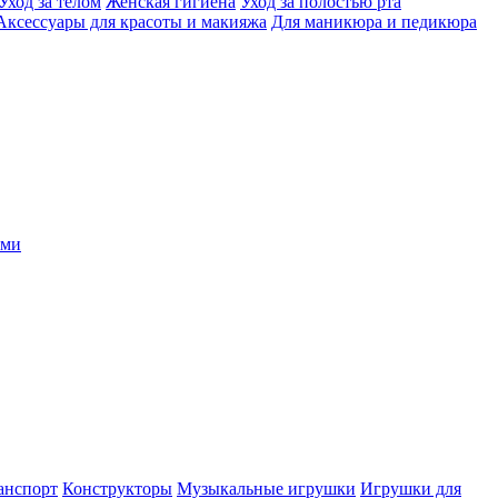
Уход за телом
Женская гигиена
Уход за полостью рта
Аксессуары для красоты и макияжа
Для маникюра и педикюра
ыми
анспорт
Конструкторы
Музыкальные игрушки
Игрушки для