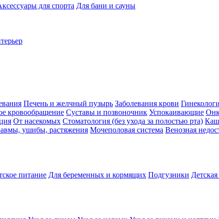
Аксессуары для спорта
Для бани и сауны
нтерьер
евания
Печень и желчный пузырь
Заболевания крови
Гинеколог
ое кровообращение
Суставы и позвоночник
Успокаивающие
Онк
ция
От насекомых
Стоматология (без ухода за полостью рта)
Каш
авмы, ушибы, растяжения
Мочеполовая система
Венозная недос
тское питание
Для беременных и кормящих
Подгузники
Детская