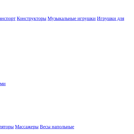
анспорт
Конструкторы
Музыкальные игрушки
Игрушки для
ыми
ляторы
Массажеры
Весы напольные