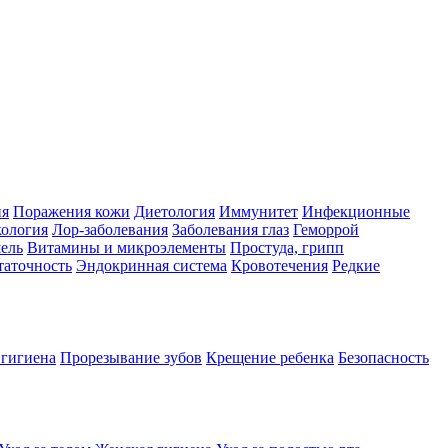
ия
Поражения кожи
Диетология
Иммунитет
Инфекционные
ология
Лор-заболевания
Заболевания глаз
Геморрой
ель
Витамины и микроэлементы
Простуда, грипп
таточность
Эндокринная система
Кровотечения
Редкие
 гигиена
Прорезывание зубов
Крещение ребенка
Безопасность