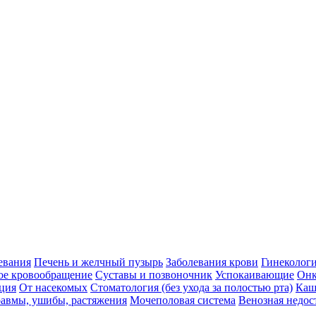
евания
Печень и желчный пузырь
Заболевания крови
Гинеколог
ое кровообращение
Суставы и позвоночник
Успокаивающие
Онк
ция
От насекомых
Стоматология (без ухода за полостью рта)
Каш
авмы, ушибы, растяжения
Мочеполовая система
Венозная недос