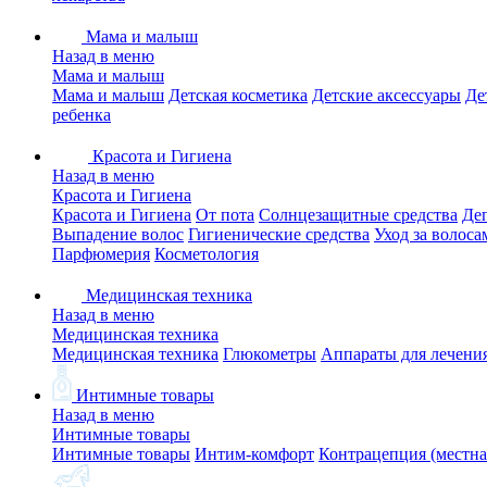
Мама и малыш
Назад в меню
Мама и малыш
Мама и малыш
Детская косметика
Детские аксессуары
Де
ребенка
Красота и Гигиена
Назад в меню
Красота и Гигиена
Красота и Гигиена
От пота
Солнцезащитные средства
Де
Выпадение волос
Гигиенические средства
Уход за волоса
Парфюмерия
Косметология
Медицинская техника
Назад в меню
Медицинская техника
Медицинская техника
Глюкометры
Аппараты для лечени
Интимные товары
Назад в меню
Интимные товары
Интимные товары
Интим-комфорт
Контрацепция (местна