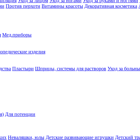
пиляция
Уход за лицом
Уход за ногами
Уход за руками и ногтями
ми
Против перхоти
Витамины красоты
Декоративная косметика
я
Мед.приборы
опедические изделия
дства
Пластыри
Шприцы, системы для растворов
Уход за больн
я)
Для потенции
ких
Неваляшки, юлы
Детские развивающие игрушки
Детский тр