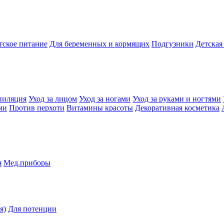
тское питание
Для беременных и кормящих
Подгузники
Детская
пиляция
Уход за лицом
Уход за ногами
Уход за руками и ногтями
ми
Против перхоти
Витамины красоты
Декоративная косметика
я
Мед.приборы
я)
Для потенции