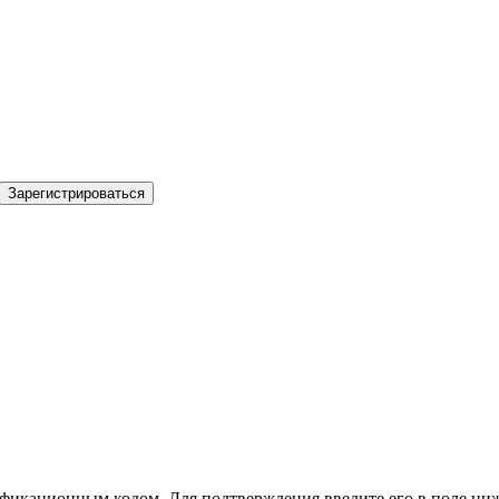
Зарегистрироваться
фикационным кодом. Для подтверждения введите его в поле ниж