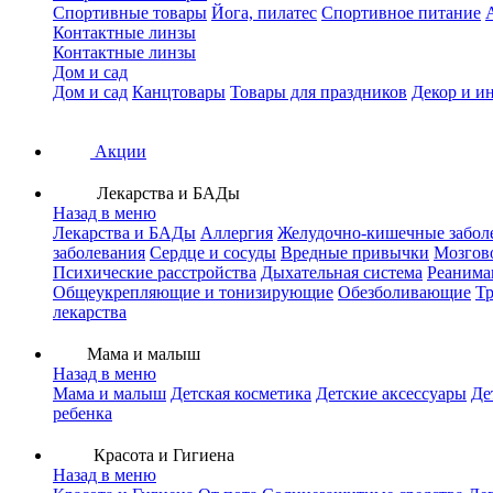
Спортивные товары
Йога, пилатес
Спортивное питание
Контактные линзы
Контактные линзы
Дом и сад
Дом и сад
Канцтовары
Товары для праздников
Декор и и
Акции
Лекарства и БАДы
Назад в меню
Лекарства и БАДы
Аллергия
Желудочно-кишечные забол
заболевания
Сердце и сосуды
Вредные привычки
Мозгов
Психические расстройства
Дыхательная система
Реанима
Общеукрепляющие и тонизирующие
Обезболивающие
Тр
лекарства
Мама и малыш
Назад в меню
Мама и малыш
Детская косметика
Детские аксессуары
Де
ребенка
Красота и Гигиена
Назад в меню