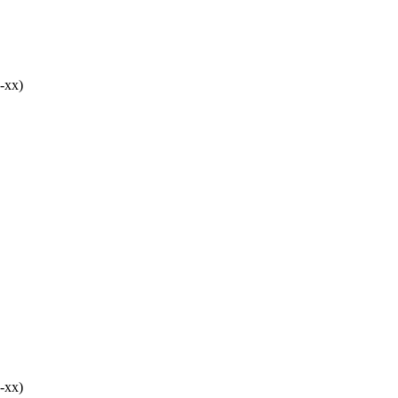
-хх)
-хх)