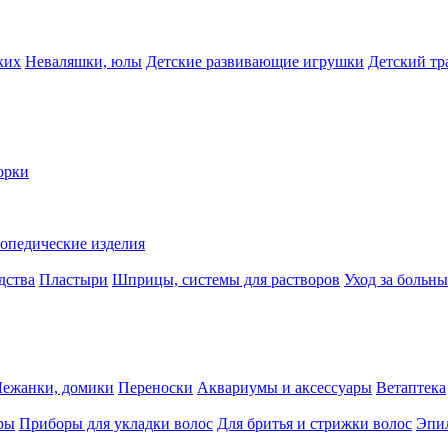
ких
Неваляшки, юлы
Детские развивающие игрушки
Детский тр
орки
опедические изделия
дства
Пластыри
Шприцы, системы для растворов
Уход за больн
Лежанки, домики
Переноски
Аквариумы и аксессуары
Ветаптека
ры
Приборы для укладки волос
Для бритья и стрижки волос
Эпи