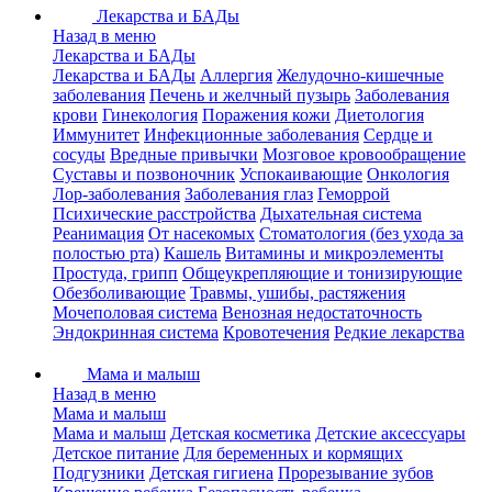
Лекарства и БАДы
Назад в меню
Лекарства и БАДы
Лекарства и БАДы
Аллергия
Желудочно-кишечные
заболевания
Печень и желчный пузырь
Заболевания
крови
Гинекология
Поражения кожи
Диетология
Иммунитет
Инфекционные заболевания
Сердце и
сосуды
Вредные привычки
Мозговое кровообращение
Суставы и позвоночник
Успокаивающие
Онкология
Лор-заболевания
Заболевания глаз
Геморрой
Психические расстройства
Дыхательная система
Реанимация
От насекомых
Стоматология (без ухода за
полостью рта)
Кашель
Витамины и микроэлементы
Простуда, грипп
Общеукрепляющие и тонизирующие
Обезболивающие
Травмы, ушибы, растяжения
Мочеполовая система
Венозная недостаточность
Эндокринная система
Кровотечения
Редкие лекарства
Мама и малыш
Назад в меню
Мама и малыш
Мама и малыш
Детская косметика
Детские аксессуары
Детское питание
Для беременных и кормящих
Подгузники
Детская гигиена
Прорезывание зубов