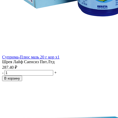
Суприма-Плюс мазь 20 г кор x1
Шрея Лайф Саенсиз Пвт.Лтд
287.40 ₽
-
+
В корзину