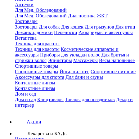
Аптечки
Для Мед. Обследований
Для Мед. Обследований
Диагностика ЖКТ
Зоотовары
Зоотовары
Для собак
Для кошек
Для грызунов
Для птиц
Лежанки, домики
Переноски
Аквариумы и аксессуары
Ветаптека
Техника для красоты
Техника для красоты
Косметические аппараты и
аксессуары
Приборы для укладки волос
Для бритья и
стрижки волос
Эпиляторы
Массажеры
Весы напольные
Спортивные товары
Спортивные товары
Йога, пилатес
Спортивное питание
Аксессуары для спорта
Для бани и сауны
Контактные линзы
Контактные линзы
Дом и сад
Дом и сад
Канцтовары
Товары для праздников
Декор и
интерьер
Акции
Лекарства и БАДы