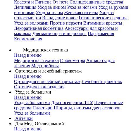
Красота и Гигиена
От пота
Солнцезащитные средства
Депиляция
Уход за лицом
Уход за ногами
Уход за руками
и ногтями
Уход за телом
Женская гигиена
Уход за
полостью рта
Выпадение волос
Гигиенические средства
Уход за волосами
Против перхоти
Витамины красоты
Декоративная косметика
Аксессуары для красоты и
макияжа
Для маникюра и педикюра
Парфюмерия
Косметология
Медицинская техника
Назад в меню
Медицинская техника
Глюкометры
Аппараты для
лечения
Мед.приборы
Ортопедия и лечебный трикотаж
Назад в меню
Ортопедия и лечебный трикотаж
Лечебный трикотаж
Ортопедические изделия
Уход за больными
Назад в меню
Уход за больными
Для посещения ЛПУ
Перевязочные
средства
Пластыри
Шприцы, системы для растворов
Уход за больными
Аптечки
Для Мед. Обследований
Назад в меню