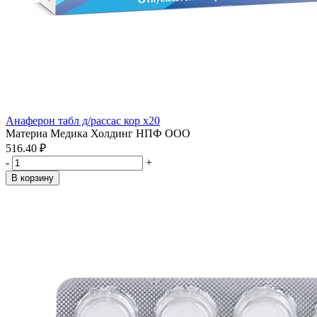
Анаферон табл д/рассас кор x20
Материа Медика Холдинг НПФ ООО
516.40 ₽
-
+
В корзину