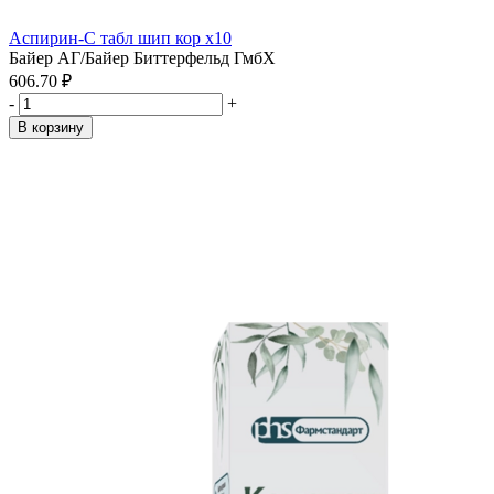
Аспирин-С табл шип кор x10
Байер АГ/Байер Биттерфельд ГмбХ
606.70 ₽
-
+
В корзину