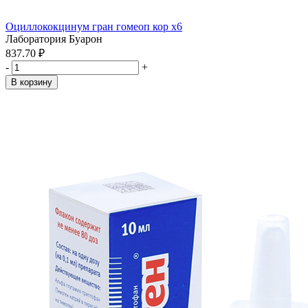
Оциллококцинум гран гомеоп кор x6
Лаборатория Буарон
837.70 ₽
-
+
В корзину