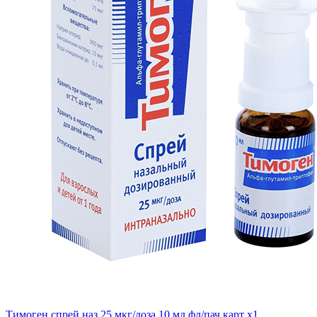
Тимоген спрей наз 25 мкг/доза 10 мл фл/пач карт x1