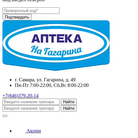
г. Самара, ул. Гагарина, д. 49
Пн-Пт 7:00-22:00, Сб,Вс 8:00-22:00
+7(846)379-20-14
Найти
Найти
Акции