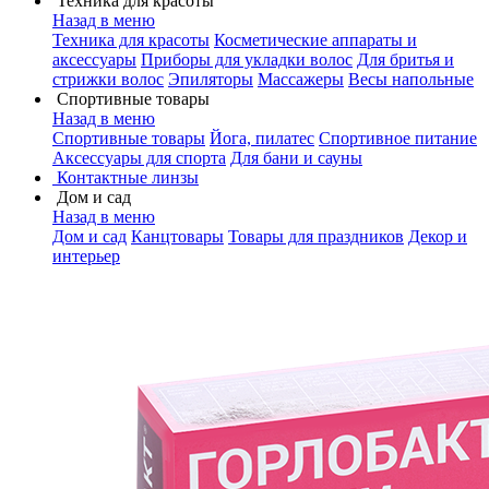
Техника для красоты
Назад в меню
Техника для красоты
Косметические аппараты и
аксессуары
Приборы для укладки волос
Для бритья и
стрижки волос
Эпиляторы
Массажеры
Весы напольные
Спортивные товары
Назад в меню
Спортивные товары
Йога, пилатес
Спортивное питание
Аксессуары для спорта
Для бани и сауны
Контактные линзы
Дом и сад
Назад в меню
Дом и сад
Канцтовары
Товары для праздников
Декор и
интерьер