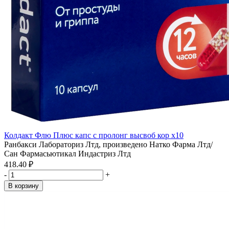
Колдакт Флю Плюс капс с пролонг высвоб кор x10
Ранбакси Лабораториз Лтд, произведено Натко Фарма Лтд/
Сан Фармасьютикал Индастриз Лтд
418.40 ₽
-
+
В корзину