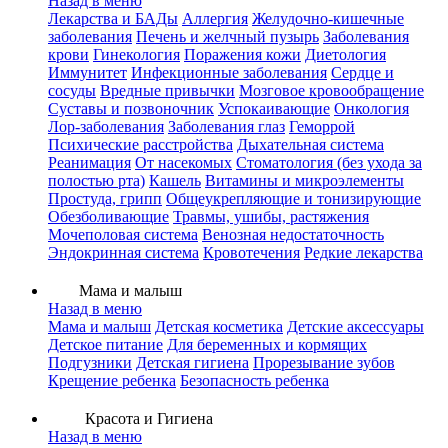
Назад в меню
Лекарства и БАДы
Аллергия
Желудочно-кишечные
заболевания
Печень и желчный пузырь
Заболевания
крови
Гинекология
Поражения кожи
Диетология
Иммунитет
Инфекционные заболевания
Сердце и
сосуды
Вредные привычки
Мозговое кровообращение
Суставы и позвоночник
Успокаивающие
Онкология
Лор-заболевания
Заболевания глаз
Геморрой
Психические расстройства
Дыхательная система
Реанимация
От насекомых
Стоматология (без ухода за
полостью рта)
Кашель
Витамины и микроэлементы
Простуда, грипп
Общеукрепляющие и тонизирующие
Обезболивающие
Травмы, ушибы, растяжения
Мочеполовая система
Венозная недостаточность
Эндокринная система
Кровотечения
Редкие лекарства
Мама и малыш
Назад в меню
Мама и малыш
Детская косметика
Детские аксессуары
Детское питание
Для беременных и кормящих
Подгузники
Детская гигиена
Прорезывание зубов
Крещение ребенка
Безопасность ребенка
Красота и Гигиена
Назад в меню