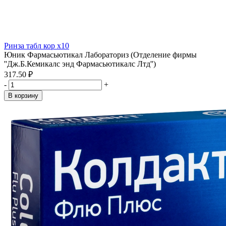
Ринза табл кор x10
Юник Фармасьютикал Лабораториз (Отделение фирмы
''Дж.Б.Кемикалс энд Фармасьютикалс Лтд'')
317.50 ₽
-
+
В корзину