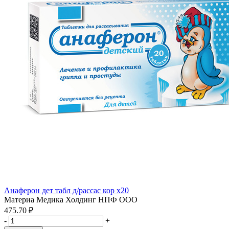
Анаферон дет табл д/рассас кор x20
Материа Медика Холдинг НПФ ООО
475.70 ₽
-
+