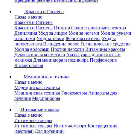
Крещение ребенка
Безопасность ребенка
Красота и Гигиена
Назад в меню
Красота и Гигиена
Красота и Гигиена
От пота
Солнцезащитные средства
Депиляция
Уход за лицом
Уход за ногами
Уход за руками
и ногтями
Уход за телом
Женская гигиена
Уход за
полостью рта
Выпадение волос
Гигиенические средства
Уход за волосами
Против перхоти
Витамины красоты
Декоративная косметика
Аксессуары для красоты и
макияжа
Для маникюра и педикюра
Парфюмерия
Косметология
Медицинская техника
Назад в меню
Медицинская техника
Медицинская техника
Глюкометры
Аппараты для
лечения
Мед.приборы
Интимные товары
Назад в меню
Интимные товары
Интимные товары
Интим-комфорт
Контрацепция
(местная)
Для потенции