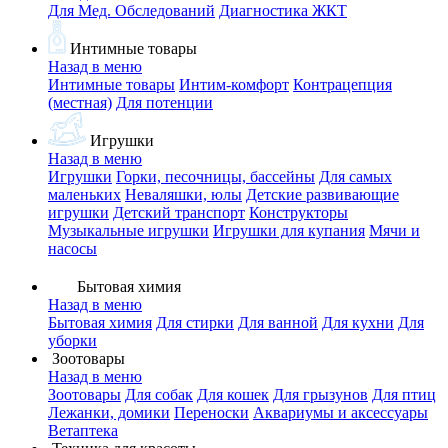
Для Мед. Обследований
Диагностика ЖКТ
Интимные товары
Назад в меню
Интимные товары
Интим-комфорт
Контрацепция
(местная)
Для потенции
Игрушки
Назад в меню
Игрушки
Горки, песочницы, бассейны
Для самых
маленьких
Неваляшки, юлы
Детские развивающие
игрушки
Детский транспорт
Конструкторы
Музыкальные игрушки
Игрушки для купания
Мячи и
насосы
Бытовая химия
Назад в меню
Бытовая химия
Для стирки
Для ванной
Для кухни
Для
уборки
Зоотовары
Назад в меню
Зоотовары
Для собак
Для кошек
Для грызунов
Для птиц
Лежанки, домики
Переноски
Аквариумы и аксессуары
Ветаптека