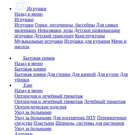
Игрушки
Назад в меню
Игрушки
Игрушки
Горки, песочницы, бассейны
Для самых
маленьких
Неваляшки, юлы
Детские развивающие
игрушки
Детский транспорт
Конструкторы
Музыкальные игрушки
Игрушки для купания
Мячи и
насосы
Бытовая химия
Назад в меню
Бытовая химия
Бытовая химия
Для стирки
Для ванной
Для кухни
Для
уборки
Еще
Назад в меню
Ортопедия и лечебный трикотаж
Ортопедия и лечебный трикотаж
Лечебный трикотаж
Ортопедические изделия
Уход за больными
Уход за больными
Для посещения ЛПУ
Перевязочные
средства
Пластыри
Шприцы, системы для растворов
Уход за больными
Аптечки