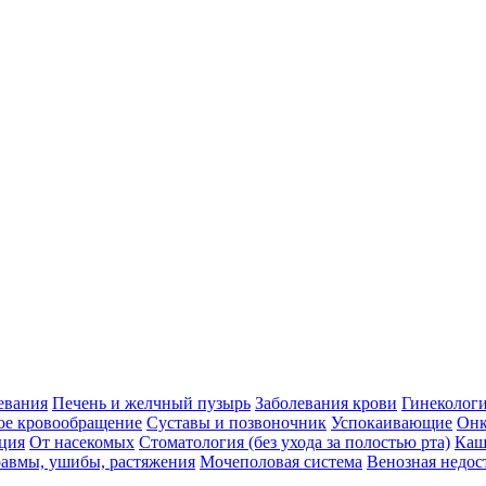
евания
Печень и желчный пузырь
Заболевания крови
Гинеколог
ое кровообращение
Суставы и позвоночник
Успокаивающие
Онк
ция
От насекомых
Стоматология (без ухода за полостью рта)
Каш
авмы, ушибы, растяжения
Мочеполовая система
Венозная недос