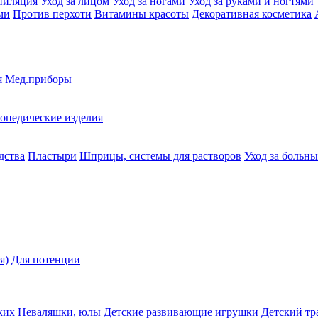
пиляция
Уход за лицом
Уход за ногами
Уход за руками и ногтями
ми
Против перхоти
Витамины красоты
Декоративная косметика
я
Мед.приборы
опедические изделия
дства
Пластыри
Шприцы, системы для растворов
Уход за больн
я)
Для потенции
ких
Неваляшки, юлы
Детские развивающие игрушки
Детский тр