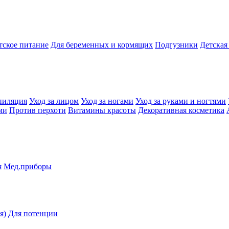
тское питание
Для беременных и кормящих
Подгузники
Детская
пиляция
Уход за лицом
Уход за ногами
Уход за руками и ногтями
ми
Против перхоти
Витамины красоты
Декоративная косметика
я
Мед.приборы
я)
Для потенции