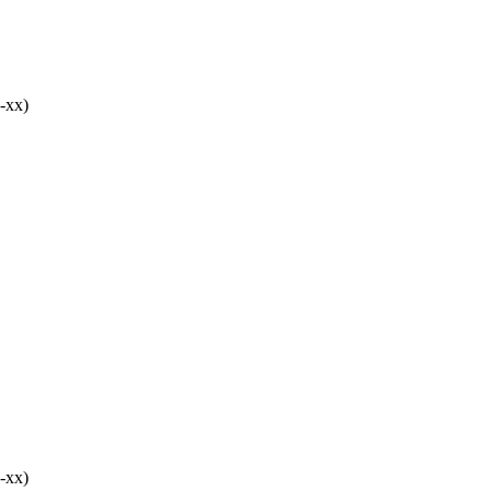
-хх)
-хх)