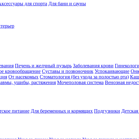
Аксессуары для спорта
Для бани и сауны
нтерьер
евания
Печень и желчный пузырь
Заболевания крови
Гинеколог
ое кровообращение
Суставы и позвоночник
Успокаивающие
Онк
ция
От насекомых
Стоматология (без ухода за полостью рта)
Каш
авмы, ушибы, растяжения
Мочеполовая система
Венозная недос
тское питание
Для беременных и кормящих
Подгузники
Детская