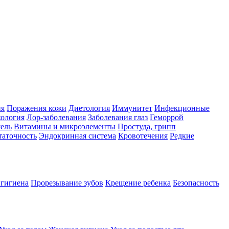
ия
Поражения кожи
Диетология
Иммунитет
Инфекционные
ология
Лор-заболевания
Заболевания глаз
Геморрой
ель
Витамины и микроэлементы
Простуда, грипп
таточность
Эндокринная система
Кровотечения
Редкие
 гигиена
Прорезывание зубов
Крещение ребенка
Безопасность