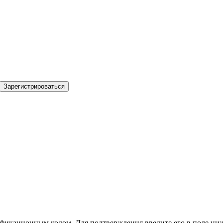
Зарегистрироваться
фикационным кодом. Для подтверждения введите его в поле ниж