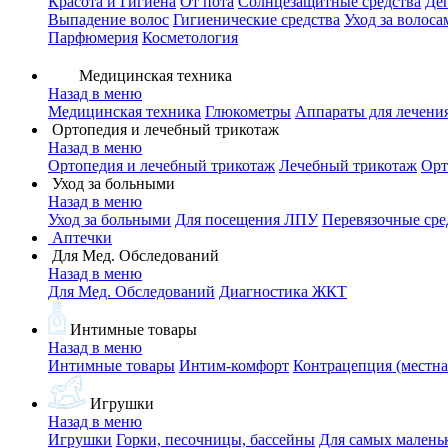
Красота и Гигиена
От пота
Солнцезащитные средства
Де
Выпадение волос
Гигиенические средства
Уход за волоса
Парфюмерия
Косметология
Медицинская техника
Назад в меню
Медицинская техника
Глюкометры
Аппараты для лечени
Ортопедия и лечебный трикотаж
Назад в меню
Ортопедия и лечебный трикотаж
Лечебный трикотаж
Орт
Уход за больными
Назад в меню
Уход за больными
Для посещения ЛПУ
Перевязочные сре
Аптечки
Для Мед. Обследований
Назад в меню
Для Мед. Обследований
Диагностика ЖКТ
Интимные товары
Назад в меню
Интимные товары
Интим-комфорт
Контрацепция (местна
Игрушки
Назад в меню
Игрушки
Горки, песочницы, бассейны
Для самых малень