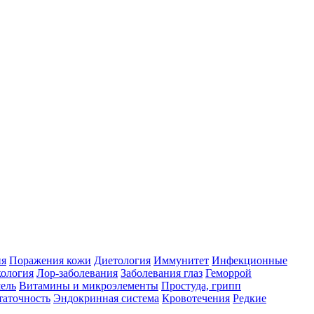
ия
Поражения кожи
Диетология
Иммунитет
Инфекционные
ология
Лор-заболевания
Заболевания глаз
Геморрой
ель
Витамины и микроэлементы
Простуда, грипп
таточность
Эндокринная система
Кровотечения
Редкие