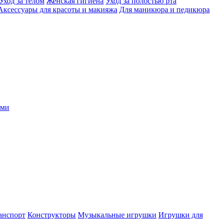
Уход за телом
Женская гигиена
Уход за полостью рта
Аксессуары для красоты и макияжа
Для маникюра и педикюра
ыми
анспорт
Конструкторы
Музыкальные игрушки
Игрушки для