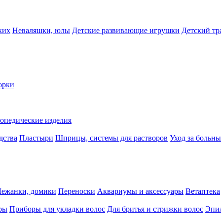
ких
Неваляшки, юлы
Детские развивающие игрушки
Детский тр
орки
опедические изделия
дства
Пластыри
Шприцы, системы для растворов
Уход за больн
Лежанки, домики
Переноски
Аквариумы и аксессуары
Ветаптека
ры
Приборы для укладки волос
Для бритья и стрижки волос
Эпи