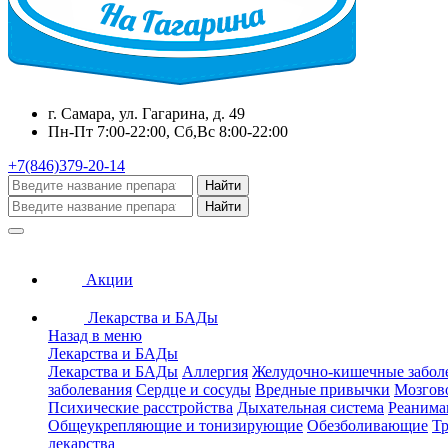
г. Самара, ул. Гагарина, д. 49
Пн-Пт 7:00-22:00, Сб,Вс 8:00-22:00
+7(846)379-20-14
Найти
Найти
Акции
Лекарства и БАДы
Назад в меню
Лекарства и БАДы
Лекарства и БАДы
Аллергия
Желудочно-кишечные забол
заболевания
Сердце и сосуды
Вредные привычки
Мозгов
Психические расстройства
Дыхательная система
Реанима
Общеукрепляющие и тонизирующие
Обезболивающие
Тр
лекарства