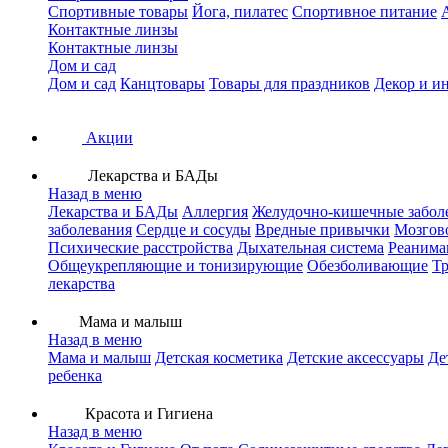
Спортивные товары
Йога, пилатес
Спортивное питание
Контактные линзы
Контактные линзы
Дом и сад
Дом и сад
Канцтовары
Товары для праздников
Декор и и
Акции
Лекарства и БАДы
Назад в меню
Лекарства и БАДы
Аллергия
Желудочно-кишечные забол
заболевания
Сердце и сосуды
Вредные привычки
Мозгов
Психические расстройства
Дыхательная система
Реанима
Общеукрепляющие и тонизирующие
Обезболивающие
Тр
лекарства
Мама и малыш
Назад в меню
Мама и малыш
Детская косметика
Детские аксессуары
Де
ребенка
Красота и Гигиена
Назад в меню