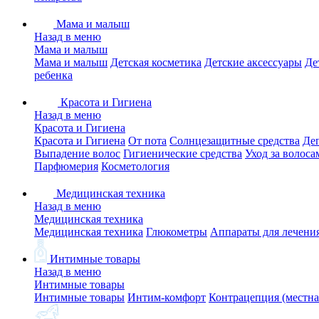
Мама и малыш
Назад в меню
Мама и малыш
Мама и малыш
Детская косметика
Детские аксессуары
Де
ребенка
Красота и Гигиена
Назад в меню
Красота и Гигиена
Красота и Гигиена
От пота
Солнцезащитные средства
Де
Выпадение волос
Гигиенические средства
Уход за волоса
Парфюмерия
Косметология
Медицинская техника
Назад в меню
Медицинская техника
Медицинская техника
Глюкометры
Аппараты для лечени
Интимные товары
Назад в меню
Интимные товары
Интимные товары
Интим-комфорт
Контрацепция (местна