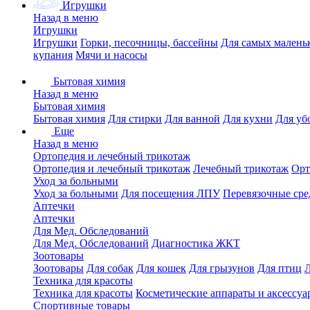
Игрушки
Назад в меню
Игрушки
Игрушки
Горки, песочницы, бассейны
Для самых малень
купания
Мячи и насосы
Бытовая химия
Назад в меню
Бытовая химия
Бытовая химия
Для стирки
Для ванной
Для кухни
Для уб
Еще
Назад в меню
Ортопедия и лечебный трикотаж
Ортопедия и лечебный трикотаж
Лечебный трикотаж
Орт
Уход за больными
Уход за больными
Для посещения ЛПУ
Перевязочные сре
Аптечки
Аптечки
Для Мед. Обследований
Для Мед. Обследований
Диагностика ЖКТ
Зоотовары
Зоотовары
Для собак
Для кошек
Для грызунов
Для птиц
Техника для красоты
Техника для красоты
Косметические аппараты и аксессуа
Спортивные товары