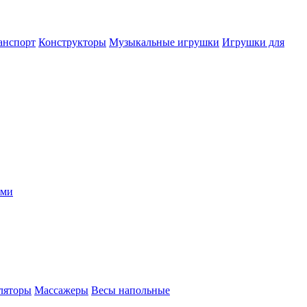
анспорт
Конструкторы
Музыкальные игрушки
Игрушки для
ыми
ляторы
Массажеры
Весы напольные