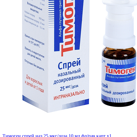
Тимоген спрей наз 25 мкг/доза 10 мл фл/пач карт x1