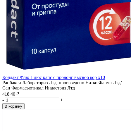
Колдакт Флю Плюс капс с пролонг высвоб кор x10
Ранбакси Лабораториз Лтд, произведено Натко Фарма Лтд/
Сан Фармасьютикал Индастриз Лтд
418.40 ₽
-
+
В корзину