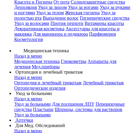
Красота и Гигиена
От пота
Солнцезащитные средства
Депиляция
Уход за лицом
Уход за ногами
Уход за руками
и ногтями
Уход за телом
Женская гигиена
Уход за
полостью рта
Выпадение волос
Гигиенические средства
Уход за волосами
Против перхоти
Витамины красоты
Декоративная косметика
Аксессуары для красоты и
макияжа
Для маникюра и педикюра
Парфюмерия
Косметология
Медицинская техника
Назад в меню
Медицинская техника
Глюкометры
Аппараты для
лечения
Мед.приборы
Ортопедия и лечебный трикотаж
Назад в меню
Ортопедия и лечебный трикотаж
Лечебный трикотаж
Ортопедические изделия
Уход за больными
Назад в меню
Уход за больными
Для посещения ЛПУ
Перевязочные
средства
Пластыри
Шприцы, системы для растворов
Уход за больными
Аптечки
Для Мед. Обследований
Назад в меню