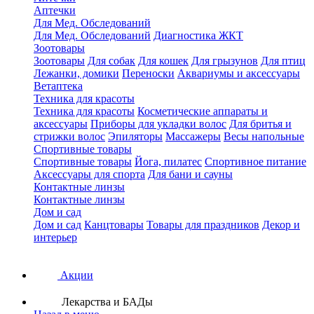
Аптечки
Для Мед. Обследований
Для Мед. Обследований
Диагностика ЖКТ
Зоотовары
Зоотовары
Для собак
Для кошек
Для грызунов
Для птиц
Лежанки, домики
Переноски
Аквариумы и аксессуары
Ветаптека
Техника для красоты
Техника для красоты
Косметические аппараты и
аксессуары
Приборы для укладки волос
Для бритья и
стрижки волос
Эпиляторы
Массажеры
Весы напольные
Спортивные товары
Спортивные товары
Йога, пилатес
Спортивное питание
Аксессуары для спорта
Для бани и сауны
Контактные линзы
Контактные линзы
Дом и сад
Дом и сад
Канцтовары
Товары для праздников
Декор и
интерьер
Акции
Лекарства и БАДы