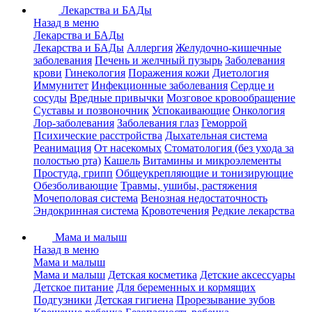
Лекарства и БАДы
Назад в меню
Лекарства и БАДы
Лекарства и БАДы
Аллергия
Желудочно-кишечные
заболевания
Печень и желчный пузырь
Заболевания
крови
Гинекология
Поражения кожи
Диетология
Иммунитет
Инфекционные заболевания
Сердце и
сосуды
Вредные привычки
Мозговое кровообращение
Суставы и позвоночник
Успокаивающие
Онкология
Лор-заболевания
Заболевания глаз
Геморрой
Психические расстройства
Дыхательная система
Реанимация
От насекомых
Стоматология (без ухода за
полостью рта)
Кашель
Витамины и микроэлементы
Простуда, грипп
Общеукрепляющие и тонизирующие
Обезболивающие
Травмы, ушибы, растяжения
Мочеполовая система
Венозная недостаточность
Эндокринная система
Кровотечения
Редкие лекарства
Мама и малыш
Назад в меню
Мама и малыш
Мама и малыш
Детская косметика
Детские аксессуары
Детское питание
Для беременных и кормящих
Подгузники
Детская гигиена
Прорезывание зубов