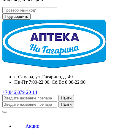
г. Самара, ул. Гагарина, д. 49
Пн-Пт 7:00-22:00, Сб,Вс 8:00-22:00
+7(846)379-20-14
Найти
Найти
Акции