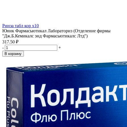
Ринза табл кор x10
Юник Фармасьютикал Лабораториз (Отделение фирмы
''Дж.Б.Кемикалс энд Фармасьютикалс Лтд'')
317.50 ₽
-
+
В корзину