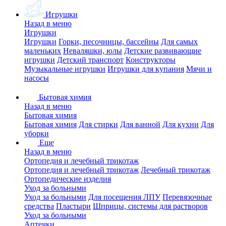
Игрушки
Назад в меню
Игрушки
Игрушки
Горки, песочницы, бассейны
Для самых
маленьких
Неваляшки, юлы
Детские развивающие
игрушки
Детский транспорт
Конструкторы
Музыкальные игрушки
Игрушки для купания
Мячи и
насосы
Бытовая химия
Назад в меню
Бытовая химия
Бытовая химия
Для стирки
Для ванной
Для кухни
Для
уборки
Еще
Назад в меню
Ортопедия и лечебный трикотаж
Ортопедия и лечебный трикотаж
Лечебный трикотаж
Ортопедические изделия
Уход за больными
Уход за больными
Для посещения ЛПУ
Перевязочные
средства
Пластыри
Шприцы, системы для растворов
Уход за больными
Аптечки