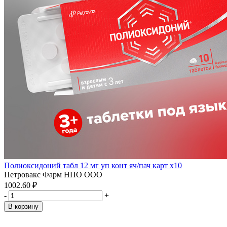
Полиоксидоний табл 12 мг уп конт яч/пач карт x10
Петровакс Фарм НПО ООО
1002.60 ₽
-
+
В корзину