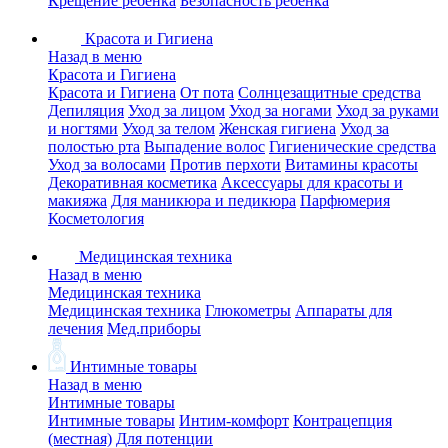
Крещение ребенка
Безопасность ребенка
Красота и Гигиена
Назад в меню
Красота и Гигиена
Красота и Гигиена
От пота
Солнцезащитные средства
Депиляция
Уход за лицом
Уход за ногами
Уход за руками
и ногтями
Уход за телом
Женская гигиена
Уход за
полостью рта
Выпадение волос
Гигиенические средства
Уход за волосами
Против перхоти
Витамины красоты
Декоративная косметика
Аксессуары для красоты и
макияжа
Для маникюра и педикюра
Парфюмерия
Косметология
Медицинская техника
Назад в меню
Медицинская техника
Медицинская техника
Глюкометры
Аппараты для
лечения
Мед.приборы
Интимные товары
Назад в меню
Интимные товары
Интимные товары
Интим-комфорт
Контрацепция
(местная)
Для потенции