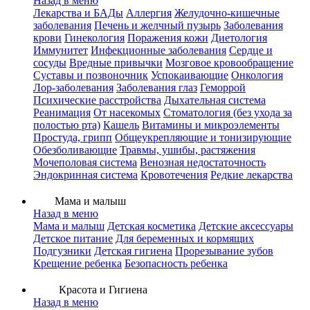
Назад в меню
Лекарства и БАДы
Аллергия
Желудочно-кишечные
заболевания
Печень и желчный пузырь
Заболевания
крови
Гинекология
Поражения кожи
Диетология
Иммунитет
Инфекционные заболевания
Сердце и
сосуды
Вредные привычки
Мозговое кровообращение
Суставы и позвоночник
Успокаивающие
Онкология
Лор-заболевания
Заболевания глаз
Геморрой
Психические расстройства
Дыхательная система
Реанимация
От насекомых
Стоматология (без ухода за
полостью рта)
Кашель
Витамины и микроэлементы
Простуда, грипп
Общеукрепляющие и тонизирующие
Обезболивающие
Травмы, ушибы, растяжения
Мочеполовая система
Венозная недостаточность
Эндокринная система
Кровотечения
Редкие лекарства
Мама и малыш
Назад в меню
Мама и малыш
Детская косметика
Детские аксессуары
Детское питание
Для беременных и кормящих
Подгузники
Детская гигиена
Прорезывание зубов
Крещение ребенка
Безопасность ребенка
Красота и Гигиена
Назад в меню