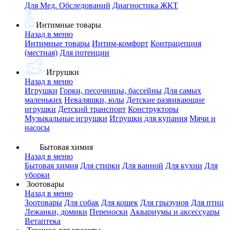
Для Мед. Обследований
Диагностика ЖКТ
Интимные товары
Назад в меню
Интимные товары
Интим-комфорт
Контрацепция
(местная)
Для потенции
Игрушки
Назад в меню
Игрушки
Горки, песочницы, бассейны
Для самых
маленьких
Неваляшки, юлы
Детские развивающие
игрушки
Детский транспорт
Конструкторы
Музыкальные игрушки
Игрушки для купания
Мячи и
насосы
Бытовая химия
Назад в меню
Бытовая химия
Для стирки
Для ванной
Для кухни
Для
уборки
Зоотовары
Назад в меню
Зоотовары
Для собак
Для кошек
Для грызунов
Для птиц
Лежанки, домики
Переноски
Аквариумы и аксессуары
Ветаптека