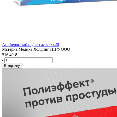
Анаферон табл д/рассас кор x20
Материа Медика Холдинг НПФ ООО
516.40 ₽
-
+
В корзину