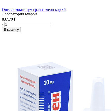
Оциллококцинум гран гомеоп кор x6
Лаборатория Буарон
837.70 ₽
-
+
В корзину