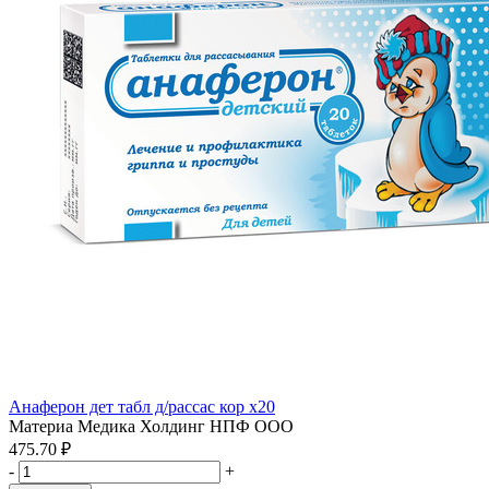
Анаферон дет табл д/рассас кор x20
Материа Медика Холдинг НПФ ООО
475.70 ₽
-
+