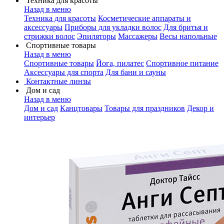
Техника для красоты
Назад в меню
Техника для красоты
Косметические аппараты и
аксессуары
Приборы для укладки волос
Для бритья и
стрижки волос
Эпиляторы
Массажеры
Весы напольные
Спортивные товары
Назад в меню
Спортивные товары
Йога, пилатес
Спортивное питание
Аксессуары для спорта
Для бани и сауны
Контактные линзы
Дом и сад
Назад в меню
Дом и сад
Канцтовары
Товары для праздников
Декор и
интерьер