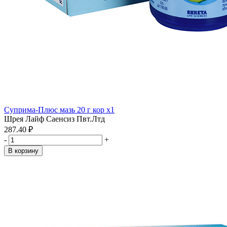
Суприма-Плюс мазь 20 г кор x1
Шрея Лайф Саенсиз Пвт.Лтд
287.40 ₽
-
+
В корзину