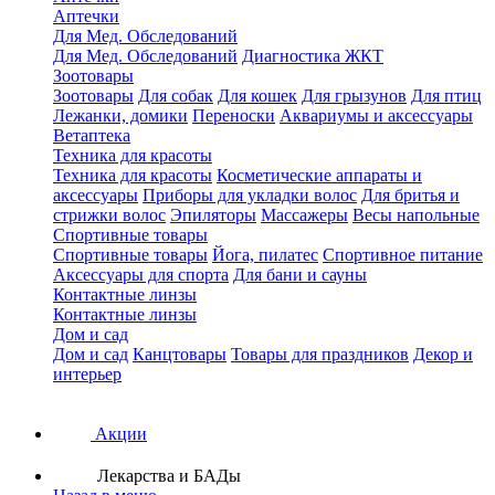
Аптечки
Для Мед. Обследований
Для Мед. Обследований
Диагностика ЖКТ
Зоотовары
Зоотовары
Для собак
Для кошек
Для грызунов
Для птиц
Лежанки, домики
Переноски
Аквариумы и аксессуары
Ветаптека
Техника для красоты
Техника для красоты
Косметические аппараты и
аксессуары
Приборы для укладки волос
Для бритья и
стрижки волос
Эпиляторы
Массажеры
Весы напольные
Спортивные товары
Спортивные товары
Йога, пилатес
Спортивное питание
Аксессуары для спорта
Для бани и сауны
Контактные линзы
Контактные линзы
Дом и сад
Дом и сад
Канцтовары
Товары для праздников
Декор и
интерьер
Акции
Лекарства и БАДы