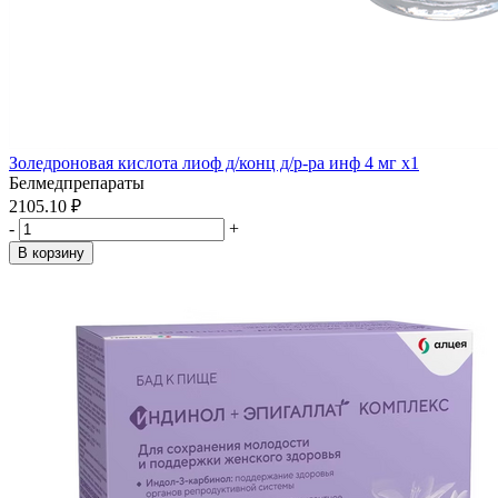
Золедроновая кислота лиоф д/конц д/р-ра инф 4 мг x1
Белмедпрепараты
2105.10 ₽
-
+
В корзину