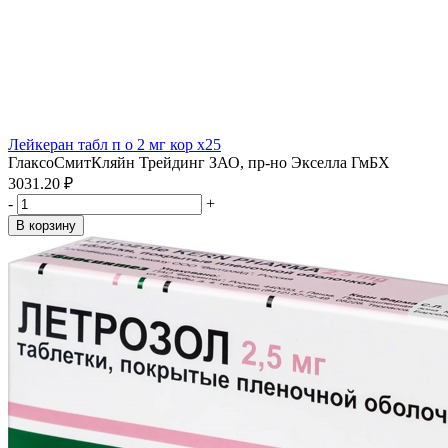
Лейкеран табл п о 2 мг кор x25
ГлаксоСмитКляйн Трейдинг ЗАО, пр-но Экселла ГмБХ
3031.20 ₽
-
+
В корзину