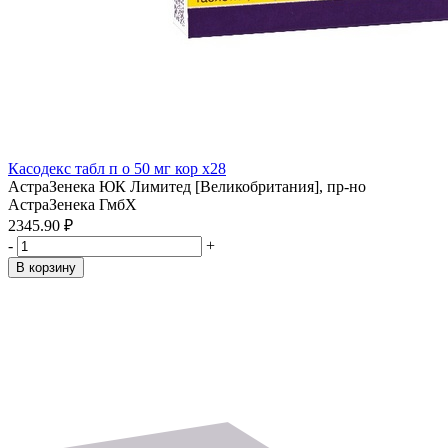
Касодекс табл п о 50 мг кор x28
АстраЗенека ЮК Лимитед [Великобритания], пр-но
АстраЗенека ГмбХ
2345.90 ₽
-
+
В корзину