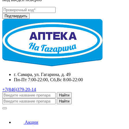
г. Самара, ул. Гагарина, д. 49
Пн-Пт 7:00-22:00, Сб,Вс 8:00-22:00
+7(846)379-20-14
Найти
Найти
Акции