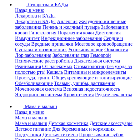
Лекарства и БАДы
Назад в меню
Лекарства и БАДы
Лекарства и БАДы
Аллергия
Желудочно-кишечные
заболевания
Печень и желчный пузырь
Заболевания
крови
Гинекология
Поражения кожи
Диетология
Иммунитет
Инфекционные заболевания
Сердце и
сосуды
Вредные привычки
Мозговое кровообращение
Суставы и позвоночник
Успокаивающие
Онкология
Лор-заболевания
Заболевания глаз
Геморрой
Психические расстройства
Дыхательная система
Реанимация
От насекомых
Стоматология (без ухода за
полостью рта)
Кашель
Витамины и микроэлементы
Простуда, грипп
Общеукрепляющие и тонизирующие
Обезболивающие
Травмы, ушибы, растяжения
Мочеполовая система
Венозная недостаточность
Эндокринная система
Кровотечения
Редкие лекарства
Мама и малыш
Назад в меню
Мама и малыш
Мама и малыш
Детская косметика
Детские аксессуары
Детское питание
Для беременных и кормящих
Подгузники
Детская гигиена
Прорезывание зубов