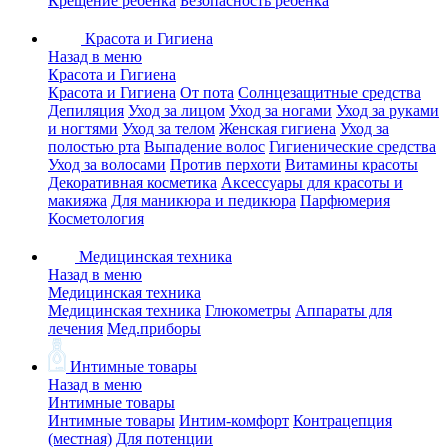
Крещение ребенка
Безопасность ребенка
Красота и Гигиена
Назад в меню
Красота и Гигиена
Красота и Гигиена
От пота
Солнцезащитные средства
Депиляция
Уход за лицом
Уход за ногами
Уход за руками
и ногтями
Уход за телом
Женская гигиена
Уход за
полостью рта
Выпадение волос
Гигиенические средства
Уход за волосами
Против перхоти
Витамины красоты
Декоративная косметика
Аксессуары для красоты и
макияжа
Для маникюра и педикюра
Парфюмерия
Косметология
Медицинская техника
Назад в меню
Медицинская техника
Медицинская техника
Глюкометры
Аппараты для
лечения
Мед.приборы
Интимные товары
Назад в меню
Интимные товары
Интимные товары
Интим-комфорт
Контрацепция
(местная)
Для потенции