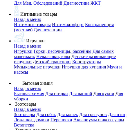
Для Мед. Обследований
Диагностика ЖКТ
Интимные товары
Назад в меню
Интимные товары
Интим-комфорт
Контрацепция
(местная)
Для потенции
Игрушки
Назад в меню
Игрушки
Горки, песочницы, бассейны
Для самых
маленьких
Неваляшки, юлы
Детские развивающие
игрушки
Детский транспорт
Конструкторы
Музыкальные игрушки
Игрушки для купания
Мячи и
насосы
Бытовая химия
Назад в меню
Бытовая химия
Для стирки
Для ванной
Для кухни
Для
уборки
Зоотовары
Назад в меню
Зоотовары
Для собак
Для кошек
Для грызунов
Для птиц
Лежанки, домики
Переноски
Аквариумы и аксессуары
Ветаптека