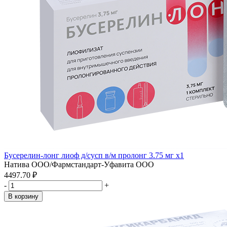
Бусерелин-лонг лиоф д/сусп в/м пролонг 3.75 мг x1
Натива ООО/Фармстандарт-Уфавита ООО
4497.70 ₽
-
+
В корзину