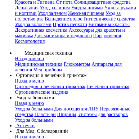
Красота и Гигиена
От пота
Солнцезащитные средства
Депиляция
Уход за лицом
Уход за ногами
Уход за руками
и ногтями
Уход за телом
Женская гигиена
Уход за
полостью рта
Выпадение волос
Гигиенические средства
Уход за волосами
Против перхоти
Витамины красоты
Декоративная косметика
Аксессуары для красоты и
макияжа
Для маникюра и педикюра
Парфюмерия
Косметология
Медицинская техника
Назад в меню
Медицинская техника
Глюкометры
Аппараты для
лечения
Мед.приборы
Ортопедия и лечебный трикотаж
Назад в меню
Ортопедия и лечебный трикотаж
Лечебный трикотаж
Ортопедические изделия
Уход за больными
Назад в меню
Уход за больными
Для посещения ЛПУ
Перевязочные
средства
Пластыри
Шприцы, системы для растворов
Уход за больными
Аптечки
Для Мед. Обследований
Назад в меню