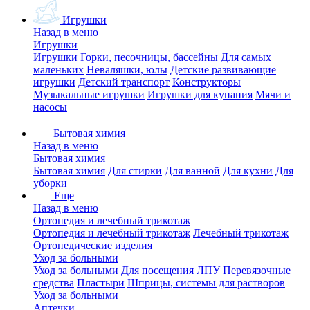
Игрушки
Назад в меню
Игрушки
Игрушки
Горки, песочницы, бассейны
Для самых
маленьких
Неваляшки, юлы
Детские развивающие
игрушки
Детский транспорт
Конструкторы
Музыкальные игрушки
Игрушки для купания
Мячи и
насосы
Бытовая химия
Назад в меню
Бытовая химия
Бытовая химия
Для стирки
Для ванной
Для кухни
Для
уборки
Еще
Назад в меню
Ортопедия и лечебный трикотаж
Ортопедия и лечебный трикотаж
Лечебный трикотаж
Ортопедические изделия
Уход за больными
Уход за больными
Для посещения ЛПУ
Перевязочные
средства
Пластыри
Шприцы, системы для растворов
Уход за больными
Аптечки