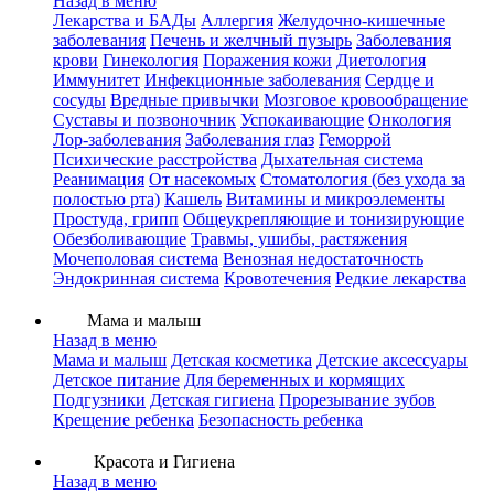
Назад в меню
Лекарства и БАДы
Аллергия
Желудочно-кишечные
заболевания
Печень и желчный пузырь
Заболевания
крови
Гинекология
Поражения кожи
Диетология
Иммунитет
Инфекционные заболевания
Сердце и
сосуды
Вредные привычки
Мозговое кровообращение
Суставы и позвоночник
Успокаивающие
Онкология
Лор-заболевания
Заболевания глаз
Геморрой
Психические расстройства
Дыхательная система
Реанимация
От насекомых
Стоматология (без ухода за
полостью рта)
Кашель
Витамины и микроэлементы
Простуда, грипп
Общеукрепляющие и тонизирующие
Обезболивающие
Травмы, ушибы, растяжения
Мочеполовая система
Венозная недостаточность
Эндокринная система
Кровотечения
Редкие лекарства
Мама и малыш
Назад в меню
Мама и малыш
Детская косметика
Детские аксессуары
Детское питание
Для беременных и кормящих
Подгузники
Детская гигиена
Прорезывание зубов
Крещение ребенка
Безопасность ребенка
Красота и Гигиена
Назад в меню