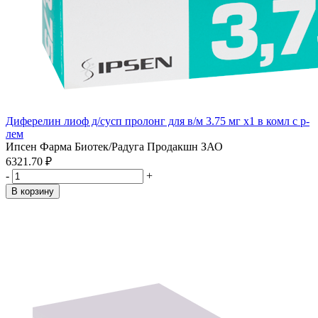
Диферелин лиоф д/сусп пролонг для в/м 3.75 мг x1 в комл с р-
лем
Ипсен Фарма Биотек/Радуга Продакшн ЗАО
6321.70 ₽
-
+
В корзину