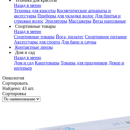
Техника для красоты
Назад в меню
Техника для красоты
Косметические аппараты и
аксессуары
Приборы для укладки волос
Для бритья и
стрижки волос
Эпиляторы
Массажеры
Весы напольные
Спортивные товары
Назад в меню
Спортивные товары
Йога, пилатес
Спортивное питание
Аксессуары для спорта
Для бани и сауны
Контактные линзы
Дом и сад
Назад в меню
Дом и сад
Канцтовары
Товары для праздников
Декор и
интерьер
Онкология
Сортировать
Найдено: 43 шт.
Сортировка