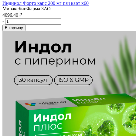
Индинол Форто капс 200 мг пач карт x60
МираксБиоФарма ЗАО
4096.40 ₽
-
+
В корзину