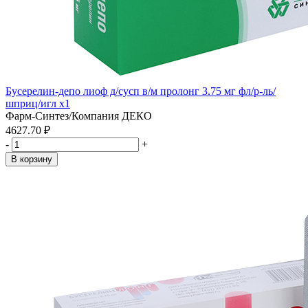
Бусерелин-депо лиоф д/сусп в/м пролонг 3.75 мг фл/р-ль/
шприц/игл x1
Фарм-Синтез/Компания ДЕКО
4627.70 ₽
-
+
В корзину