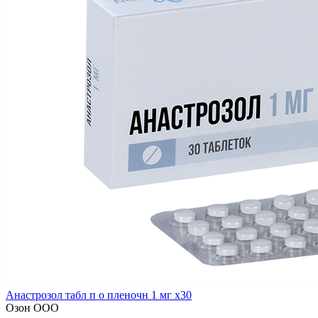
Анастрозол табл п о пленочн 1 мг x30
Озон ООО