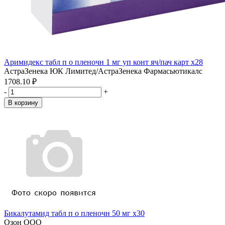
Аримидекс табл п о пленочн 1 мг уп конт яч/пач карт x28
АстраЗенека ЮК Лимитед/АстраЗенека Фармасьютикалс
1708.10 ₽
-
+
В корзину
Бикалутамид табл п о пленочн 50 мг x30
Озон ООО