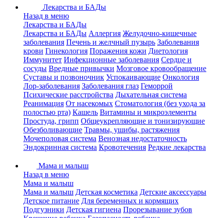
Лекарства и БАДы
Назад в меню
Лекарства и БАДы
Лекарства и БАДы
Аллергия
Желудочно-кишечные
заболевания
Печень и желчный пузырь
Заболевания
крови
Гинекология
Поражения кожи
Диетология
Иммунитет
Инфекционные заболевания
Сердце и
сосуды
Вредные привычки
Мозговое кровообращение
Суставы и позвоночник
Успокаивающие
Онкология
Лор-заболевания
Заболевания глаз
Геморрой
Психические расстройства
Дыхательная система
Реанимация
От насекомых
Стоматология (без ухода за
полостью рта)
Кашель
Витамины и микроэлементы
Простуда, грипп
Общеукрепляющие и тонизирующие
Обезболивающие
Травмы, ушибы, растяжения
Мочеполовая система
Венозная недостаточность
Эндокринная система
Кровотечения
Редкие лекарства
Мама и малыш
Назад в меню
Мама и малыш
Мама и малыш
Детская косметика
Детские аксессуары
Детское питание
Для беременных и кормящих
Подгузники
Детская гигиена
Прорезывание зубов