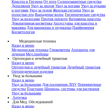
Красота и Гигиена
От пота
Солнцезащитные средства
Депиляция
Уход за лицом
Уход за ногами
Уход за руками
и ногтями
Уход за телом
Женская гигиена
Уход за
полостью рта
Выпадение волос
Гигиенические средства
Уход за волосами
Против перхоти
Витамины красоты
Декоративная косметика
Аксессуары для красоты и
макияжа
Для маникюра и педикюра
Парфюмерия
Косметология
Медицинская техника
Назад в меню
Медицинская техника
Глюкометры
Аппараты для
лечения
Мед.приборы
Ортопедия и лечебный трикотаж
Назад в меню
Ортопедия и лечебный трикотаж
Лечебный трикотаж
Ортопедические изделия
Уход за больными
Назад в меню
Уход за больными
Для посещения ЛПУ
Перевязочные
средства
Пластыри
Шприцы, системы для растворов
Уход за больными
Аптечки
Для Мед. Обследований
Назад в меню