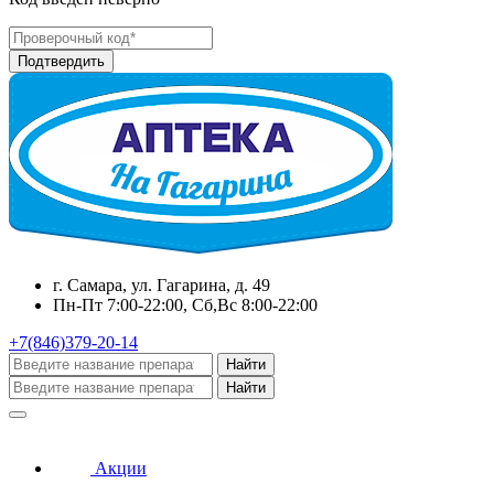
г. Самара, ул. Гагарина, д. 49
Пн-Пт 7:00-22:00, Сб,Вс 8:00-22:00
+7(846)379-20-14
Найти
Найти
Акции