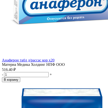
Анаферон табл д/рассас кор x20
Материа Медика Холдинг НПФ ООО
516.40 ₽
-
+
В корзину