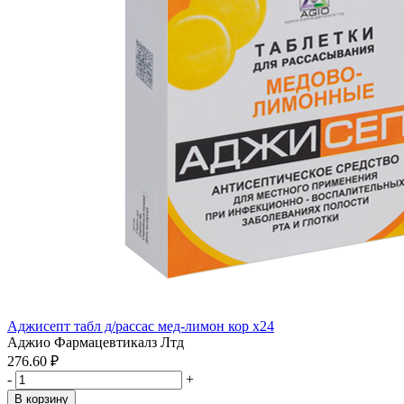
Аджисепт табл д/рассас мед-лимон кор x24
Аджио Фармацевтикалз Лтд
276.60 ₽
-
+
В корзину