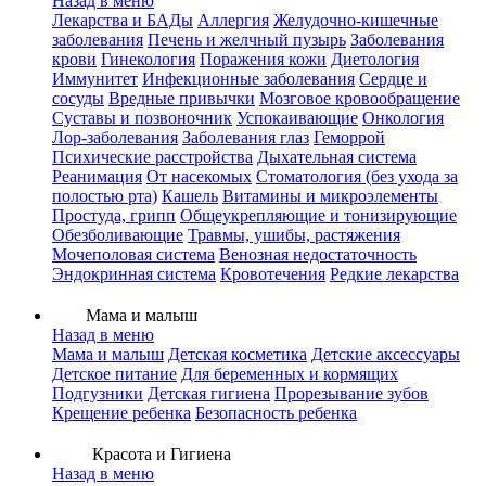
Назад в меню
Лекарства и БАДы
Аллергия
Желудочно-кишечные
заболевания
Печень и желчный пузырь
Заболевания
крови
Гинекология
Поражения кожи
Диетология
Иммунитет
Инфекционные заболевания
Сердце и
сосуды
Вредные привычки
Мозговое кровообращение
Суставы и позвоночник
Успокаивающие
Онкология
Лор-заболевания
Заболевания глаз
Геморрой
Психические расстройства
Дыхательная система
Реанимация
От насекомых
Стоматология (без ухода за
полостью рта)
Кашель
Витамины и микроэлементы
Простуда, грипп
Общеукрепляющие и тонизирующие
Обезболивающие
Травмы, ушибы, растяжения
Мочеполовая система
Венозная недостаточность
Эндокринная система
Кровотечения
Редкие лекарства
Мама и малыш
Назад в меню
Мама и малыш
Детская косметика
Детские аксессуары
Детское питание
Для беременных и кормящих
Подгузники
Детская гигиена
Прорезывание зубов
Крещение ребенка
Безопасность ребенка
Красота и Гигиена
Назад в меню