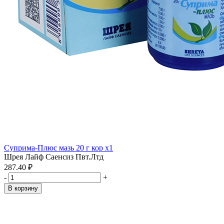
Суприма-Плюс мазь 20 г кор x1
Шрея Лайф Саенсиз Пвт.Лтд
287.40 ₽
-
+
В корзину