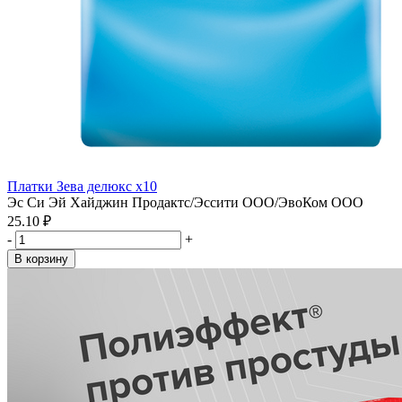
Платки Зева делюкс х10
Эс Си Эй Хайджин Продактс/Эссити ООО/ЭвоКом ООО
25.10 ₽
-
+
В корзину