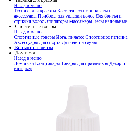
Техника для красоты
Назад в меню
Техника для красоты
Косметические аппараты и
аксессуары
Приборы для укладки волос
Для бритья и
стрижки волос
Эпиляторы
Массажеры
Весы напольные
Спортивные товары
Назад в меню
Спортивные товары
Йога, пилатес
Спортивное питание
Аксессуары для спорта
Для бани и сауны
Контактные линзы
Дом и сад
Назад в меню
Дом и сад
Канцтовары
Товары для праздников
Декор и
интерьер