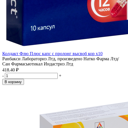
Колдакт Флю Плюс капс с пролонг высвоб кор x10
Ранбакси Лабораториз Лтд, произведено Натко Фарма Лтд/
Сан Фармасьютикал Индастриз Лтд
418.40 ₽
-
+
В корзину