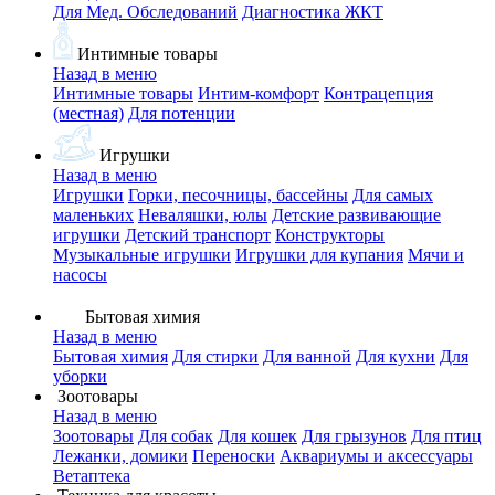
Для Мед. Обследований
Диагностика ЖКТ
Интимные товары
Назад в меню
Интимные товары
Интим-комфорт
Контрацепция
(местная)
Для потенции
Игрушки
Назад в меню
Игрушки
Горки, песочницы, бассейны
Для самых
маленьких
Неваляшки, юлы
Детские развивающие
игрушки
Детский транспорт
Конструкторы
Музыкальные игрушки
Игрушки для купания
Мячи и
насосы
Бытовая химия
Назад в меню
Бытовая химия
Для стирки
Для ванной
Для кухни
Для
уборки
Зоотовары
Назад в меню
Зоотовары
Для собак
Для кошек
Для грызунов
Для птиц
Лежанки, домики
Переноски
Аквариумы и аксессуары
Ветаптека