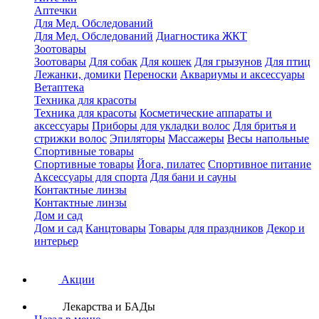
Аптечки
Для Мед. Обследований
Для Мед. Обследований
Диагностика ЖКТ
Зоотовары
Зоотовары
Для собак
Для кошек
Для грызунов
Для птиц
Лежанки, домики
Переноски
Аквариумы и аксессуары
Ветаптека
Техника для красоты
Техника для красоты
Косметические аппараты и
аксессуары
Приборы для укладки волос
Для бритья и
стрижки волос
Эпиляторы
Массажеры
Весы напольные
Спортивные товары
Спортивные товары
Йога, пилатес
Спортивное питание
Аксессуары для спорта
Для бани и сауны
Контактные линзы
Контактные линзы
Дом и сад
Дом и сад
Канцтовары
Товары для праздников
Декор и
интерьер
Акции
Лекарства и БАДы