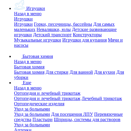
Игрушки
Назад в меню
Игрушки
Игрушки
Горки, песочницы, бассейны
Для самых
маленьких
Неваляшки, юлы
Детские развивающие
игрушки
Детский транспорт
Конструкторы
Музыкальные игрушки
Игрушки для купания
Мячи и
насосы
Бытовая химия
Назад в меню
Бытовая химия
Бытовая химия
Для стирки
Для ванной
Для кухни
Для
уборки
Еще
Назад в меню
Ортопедия и лечебный трикотаж
Ортопедия и лечебный трикотаж
Лечебный трикотаж
Ортопедические изделия
Уход за больными
Уход за больными
Для посещения ЛПУ
Перевязочные
средства
Пластыри
Шприцы, системы для растворов
Уход за больными
Аптечки