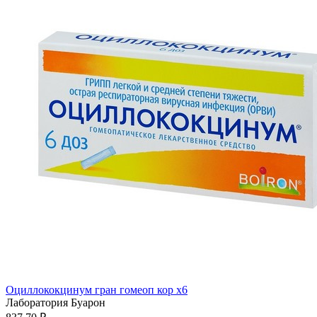
Оциллококцинум гран гомеоп кор x6
Лаборатория Буарон