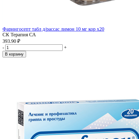
Фарингосепт табл д/рассас лимон 10 мг кор x20
СК Терапия СА
393.90 ₽
-
+
В корзину