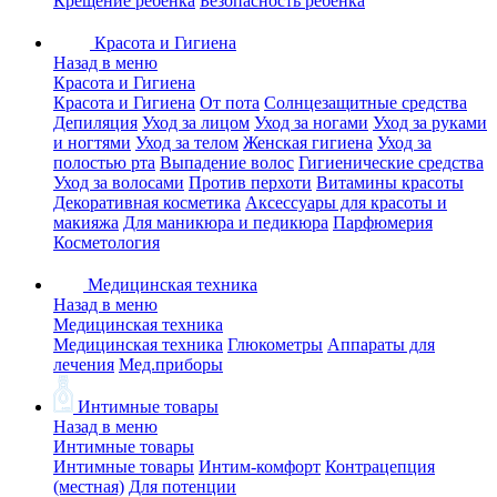
Крещение ребенка
Безопасность ребенка
Красота и Гигиена
Назад в меню
Красота и Гигиена
Красота и Гигиена
От пота
Солнцезащитные средства
Депиляция
Уход за лицом
Уход за ногами
Уход за руками
и ногтями
Уход за телом
Женская гигиена
Уход за
полостью рта
Выпадение волос
Гигиенические средства
Уход за волосами
Против перхоти
Витамины красоты
Декоративная косметика
Аксессуары для красоты и
макияжа
Для маникюра и педикюра
Парфюмерия
Косметология
Медицинская техника
Назад в меню
Медицинская техника
Медицинская техника
Глюкометры
Аппараты для
лечения
Мед.приборы
Интимные товары
Назад в меню
Интимные товары
Интимные товары
Интим-комфорт
Контрацепция
(местная)
Для потенции