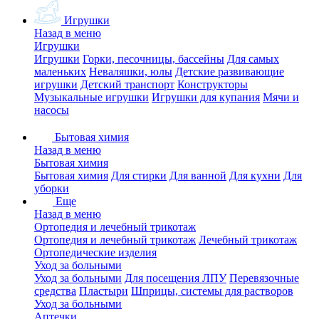
Игрушки
Назад в меню
Игрушки
Игрушки
Горки, песочницы, бассейны
Для самых
маленьких
Неваляшки, юлы
Детские развивающие
игрушки
Детский транспорт
Конструкторы
Музыкальные игрушки
Игрушки для купания
Мячи и
насосы
Бытовая химия
Назад в меню
Бытовая химия
Бытовая химия
Для стирки
Для ванной
Для кухни
Для
уборки
Еще
Назад в меню
Ортопедия и лечебный трикотаж
Ортопедия и лечебный трикотаж
Лечебный трикотаж
Ортопедические изделия
Уход за больными
Уход за больными
Для посещения ЛПУ
Перевязочные
средства
Пластыри
Шприцы, системы для растворов
Уход за больными
Аптечки