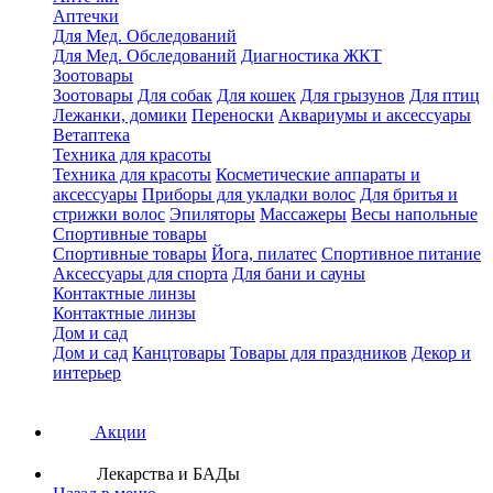
Аптечки
Для Мед. Обследований
Для Мед. Обследований
Диагностика ЖКТ
Зоотовары
Зоотовары
Для собак
Для кошек
Для грызунов
Для птиц
Лежанки, домики
Переноски
Аквариумы и аксессуары
Ветаптека
Техника для красоты
Техника для красоты
Косметические аппараты и
аксессуары
Приборы для укладки волос
Для бритья и
стрижки волос
Эпиляторы
Массажеры
Весы напольные
Спортивные товары
Спортивные товары
Йога, пилатес
Спортивное питание
Аксессуары для спорта
Для бани и сауны
Контактные линзы
Контактные линзы
Дом и сад
Дом и сад
Канцтовары
Товары для праздников
Декор и
интерьер
Акции
Лекарства и БАДы