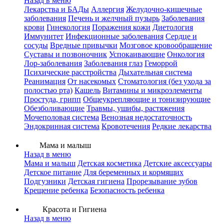
Назад в меню
Лекарства и БАДы
Аллергия
Желудочно-кишечные
заболевания
Печень и желчный пузырь
Заболевания
крови
Гинекология
Поражения кожи
Диетология
Иммунитет
Инфекционные заболевания
Сердце и
сосуды
Вредные привычки
Мозговое кровообращение
Суставы и позвоночник
Успокаивающие
Онкология
Лор-заболевания
Заболевания глаз
Геморрой
Психические расстройства
Дыхательная система
Реанимация
От насекомых
Стоматология (без ухода за
полостью рта)
Кашель
Витамины и микроэлементы
Простуда, грипп
Общеукрепляющие и тонизирующие
Обезболивающие
Травмы, ушибы, растяжения
Мочеполовая система
Венозная недостаточность
Эндокринная система
Кровотечения
Редкие лекарства
Мама и малыш
Назад в меню
Мама и малыш
Детская косметика
Детские аксессуары
Детское питание
Для беременных и кормящих
Подгузники
Детская гигиена
Прорезывание зубов
Крещение ребенка
Безопасность ребенка
Красота и Гигиена
Назад в меню