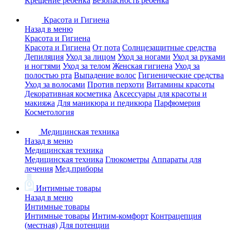
Крещение ребенка
Безопасность ребенка
Красота и Гигиена
Назад в меню
Красота и Гигиена
Красота и Гигиена
От пота
Солнцезащитные средства
Депиляция
Уход за лицом
Уход за ногами
Уход за руками
и ногтями
Уход за телом
Женская гигиена
Уход за
полостью рта
Выпадение волос
Гигиенические средства
Уход за волосами
Против перхоти
Витамины красоты
Декоративная косметика
Аксессуары для красоты и
макияжа
Для маникюра и педикюра
Парфюмерия
Косметология
Медицинская техника
Назад в меню
Медицинская техника
Медицинская техника
Глюкометры
Аппараты для
лечения
Мед.приборы
Интимные товары
Назад в меню
Интимные товары
Интимные товары
Интим-комфорт
Контрацепция
(местная)
Для потенции