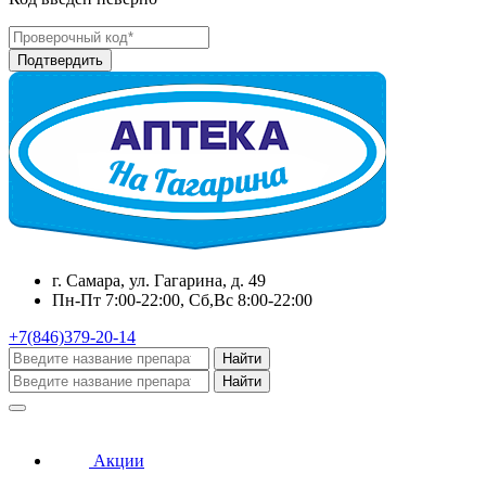
г. Самара, ул. Гагарина, д. 49
Пн-Пт 7:00-22:00, Сб,Вс 8:00-22:00
+7(846)379-20-14
Найти
Найти
Акции