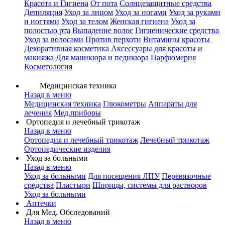
Красота и Гигиена
От пота
Солнцезащитные средства
Депиляция
Уход за лицом
Уход за ногами
Уход за руками
и ногтями
Уход за телом
Женская гигиена
Уход за
полостью рта
Выпадение волос
Гигиенические средства
Уход за волосами
Против перхоти
Витамины красоты
Декоративная косметика
Аксессуары для красоты и
макияжа
Для маникюра и педикюра
Парфюмерия
Косметология
Медицинская техника
Назад в меню
Медицинская техника
Глюкометры
Аппараты для
лечения
Мед.приборы
Ортопедия и лечебный трикотаж
Назад в меню
Ортопедия и лечебный трикотаж
Лечебный трикотаж
Ортопедические изделия
Уход за больными
Назад в меню
Уход за больными
Для посещения ЛПУ
Перевязочные
средства
Пластыри
Шприцы, системы для растворов
Уход за больными
Аптечки
Для Мед. Обследований
Назад в меню