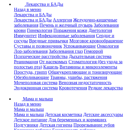
Лекарства и БАДы
Назад в меню
Лекарства и БАДы
Лекарства и БАДы
Аллергия
Желудочно-кишечные
заболевания
Печень и желчный пузырь
Заболевания
крови
Гинекология
Поражения кожи
Диетология
Иммунитет
Инфекционные заболевания
Сердце и
сосуды
Вредные привычки
Мозговое кровообращение
Суставы и позвоночник
Успокаивающие
Онкология
Лор-заболевания
Заболевания глаз
Геморрой
Психические расстройства
Дыхательная система
Реанимация
От насекомых
Стоматология (без ухода за
полостью рта)
Кашель
Витамины и микроэлементы
Простуда, грипп
Общеукрепляющие и тонизирующие
Обезболивающие
Травмы, ушибы, растяжения
Мочеполовая система
Венозная недостаточность
Эндокринная система
Кровотечения
Редкие лекарства
Мама и малыш
Назад в меню
Мама и малыш
Мама и малыш
Детская косметика
Детские аксессуары
Детское питание
Для беременных и кормящих
Подгузники
Детская гигиена
Прорезывание зубов