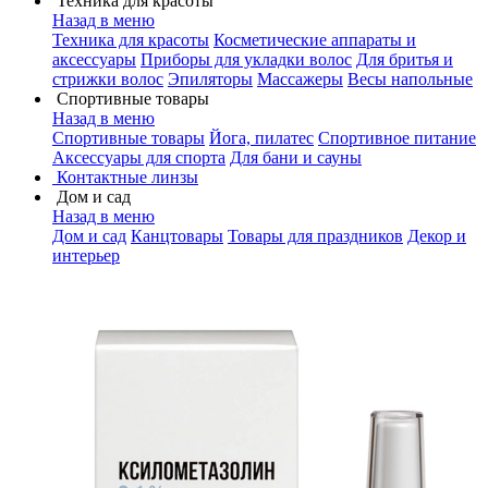
Техника для красоты
Назад в меню
Техника для красоты
Косметические аппараты и
аксессуары
Приборы для укладки волос
Для бритья и
стрижки волос
Эпиляторы
Массажеры
Весы напольные
Спортивные товары
Назад в меню
Спортивные товары
Йога, пилатес
Спортивное питание
Аксессуары для спорта
Для бани и сауны
Контактные линзы
Дом и сад
Назад в меню
Дом и сад
Канцтовары
Товары для праздников
Декор и
интерьер