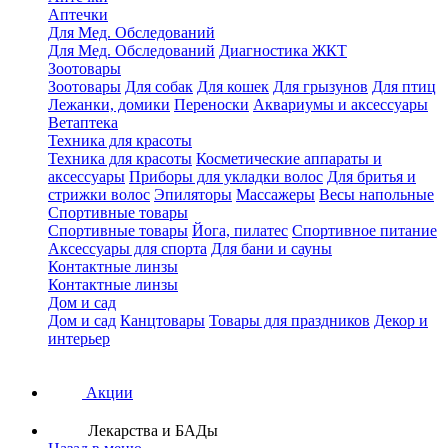
Аптечки
Для Мед. Обследований
Для Мед. Обследований
Диагностика ЖКТ
Зоотовары
Зоотовары
Для собак
Для кошек
Для грызунов
Для птиц
Лежанки, домики
Переноски
Аквариумы и аксессуары
Ветаптека
Техника для красоты
Техника для красоты
Косметические аппараты и
аксессуары
Приборы для укладки волос
Для бритья и
стрижки волос
Эпиляторы
Массажеры
Весы напольные
Спортивные товары
Спортивные товары
Йога, пилатес
Спортивное питание
Аксессуары для спорта
Для бани и сауны
Контактные линзы
Контактные линзы
Дом и сад
Дом и сад
Канцтовары
Товары для праздников
Декор и
интерьер
Акции
Лекарства и БАДы