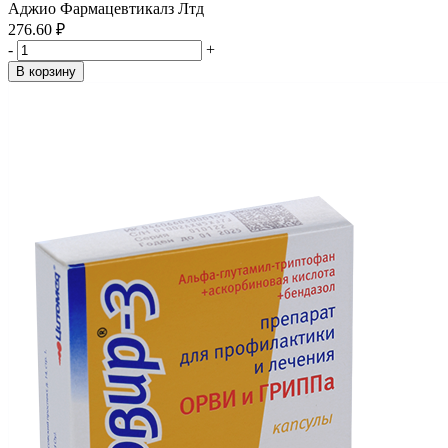
Аджио Фармацевтикалз Лтд
276.60 ₽
-
+
В корзину