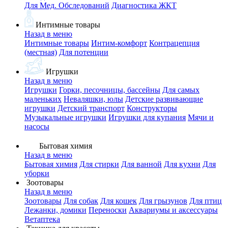
Для Мед. Обследований
Диагностика ЖКТ
Интимные товары
Назад в меню
Интимные товары
Интим-комфорт
Контрацепция
(местная)
Для потенции
Игрушки
Назад в меню
Игрушки
Горки, песочницы, бассейны
Для самых
маленьких
Неваляшки, юлы
Детские развивающие
игрушки
Детский транспорт
Конструкторы
Музыкальные игрушки
Игрушки для купания
Мячи и
насосы
Бытовая химия
Назад в меню
Бытовая химия
Для стирки
Для ванной
Для кухни
Для
уборки
Зоотовары
Назад в меню
Зоотовары
Для собак
Для кошек
Для грызунов
Для птиц
Лежанки, домики
Переноски
Аквариумы и аксессуары
Ветаптека