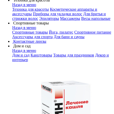
Техника для красоты
Назад в меню
Техника для красоты
Косметические аппараты и
аксессуары
Приборы для укладки волос
Для бритья и
стрижки волос
Эпиляторы
Массажеры
Весы напольные
Спортивные товары
Назад в меню
Спортивные товары
Йога, пилатес
Спортивное питание
Аксессуары для спорта
Для бани и сауны
Контактные линзы
Дом и сад
Назад в меню
Дом и сад
Канцтовары
Товары для праздников
Декор и
интерьер