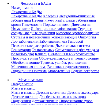
Лекарства и БАДы
Назад в меню
Лекарства и БАДы
Лекарства и БАДы
Аллергия
Желудочно-кишечные
заболевания
Печень и желчный пузырь
Заболевания
крови
Гинекология
Поражения кожи
Диетология
Иммунитет
Инфекционные заболевания
Сердце и
сосуды
Вредные привычки
Мозговое кровообращение
Суставы и позвоночник
Успокаивающие
Онкология
Лор-заболевания
Заболевания глаз
Геморрой
Психические расстройства
Дыхательная система
Реанимация
От насекомых
Стоматология (без ухода за
полостью рта)
Кашель
Витамины и микроэлементы
Простуда, грипп
Общеукрепляющие и тонизирующие
Обезболивающие
Травмы, ушибы, растяжения
Мочеполовая система
Венозная недостаточность
Эндокринная система
Кровотечения
Редкие лекарства
Мама и малыш
Назад в меню
Мама и малыш
Мама и малыш
Детская косметика
Детские аксессуары
Детское питание
Для беременных и кормящих
Подгузники
Детская гигиена
Прорезывание зубов