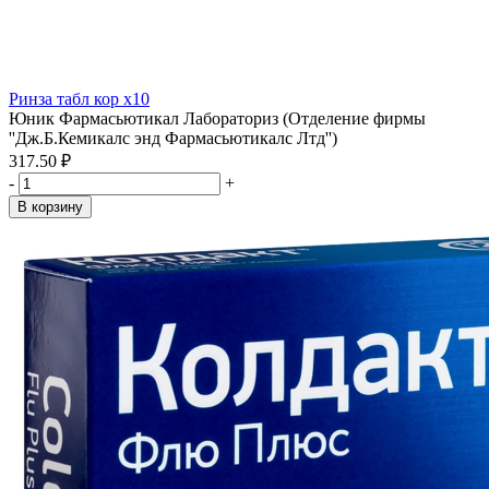
Ринза табл кор x10
Юник Фармасьютикал Лабораториз (Отделение фирмы
''Дж.Б.Кемикалс энд Фармасьютикалс Лтд'')
317.50 ₽
-
+
В корзину