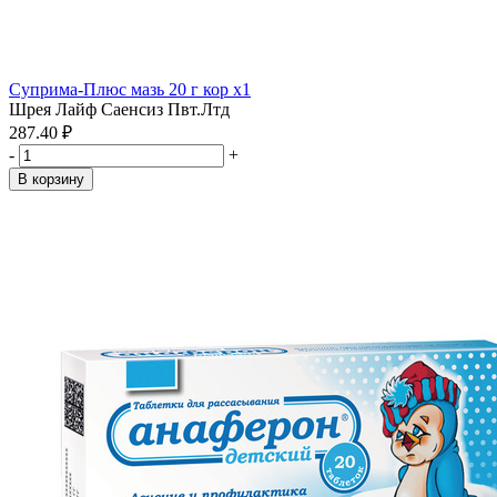
Суприма-Плюс мазь 20 г кор x1
Шрея Лайф Саенсиз Пвт.Лтд
287.40 ₽
-
+
В корзину