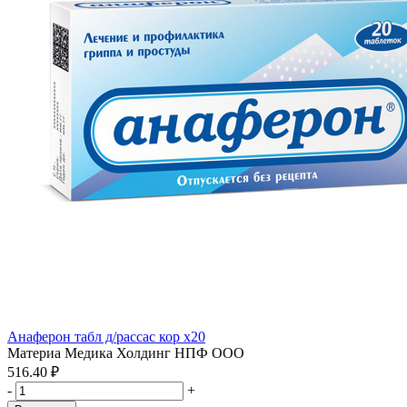
Анаферон табл д/рассас кор x20
Материа Медика Холдинг НПФ ООО
516.40 ₽
-
+