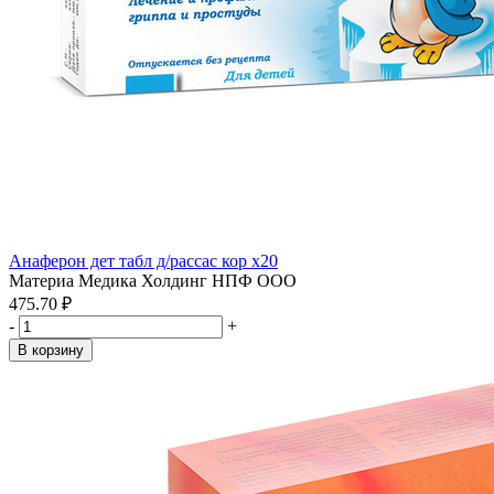
Анаферон дет табл д/рассас кор x20
Материа Медика Холдинг НПФ ООО
475.70 ₽
-
+
В корзину