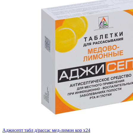
Аджисепт табл д/рассас мед-лимон кор x24