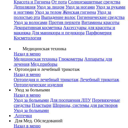
Красота и Гигиена
От пота
Солнцезащитные средства
Депиляция
Уход за лицом
Уход за ногами
Уход за руками
и ногтями
Уход за телом
Женская гигиена
Уход за
полостью рта
Выпадение волос
Гигиенические средства
Уход за волосами
Против перхоти
Витамины красоты
Декоративная косметика
Аксессуары для красоты и
макияжа
Для маникюра и педикюра
Парфюмерия
Косметология
Медицинская техника
Назад в меню
Медицинская техника
Глюкометры
Аппараты для
лечения
Мед.приборы
Ортопедия и лечебный трикотаж
Назад в меню
Ортопедия и лечебный трикотаж
Лечебный трикотаж
Ортопедические изделия
Уход за больными
Назад в меню
Уход за больными
Для посещения ЛПУ
Перевязочные
средства
Пластыри
Шприцы, системы для растворов
Уход за больными
Аптечки
Для Мед. Обследований
Назад в меню