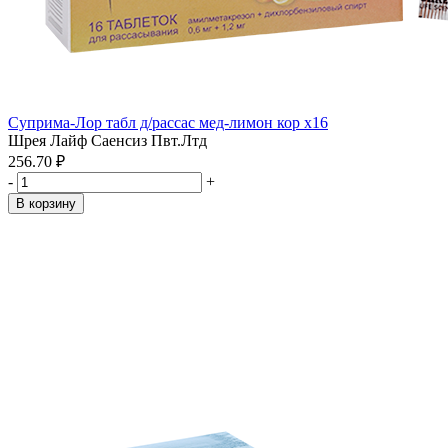
Суприма-Лор табл д/рассас мед-лимон кор x16
Шрея Лайф Саенсиз Пвт.Лтд
256.70 ₽
-
+
В корзину