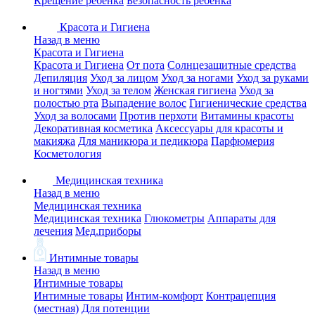
Крещение ребенка
Безопасность ребенка
Красота и Гигиена
Назад в меню
Красота и Гигиена
Красота и Гигиена
От пота
Солнцезащитные средства
Депиляция
Уход за лицом
Уход за ногами
Уход за руками
и ногтями
Уход за телом
Женская гигиена
Уход за
полостью рта
Выпадение волос
Гигиенические средства
Уход за волосами
Против перхоти
Витамины красоты
Декоративная косметика
Аксессуары для красоты и
макияжа
Для маникюра и педикюра
Парфюмерия
Косметология
Медицинская техника
Назад в меню
Медицинская техника
Медицинская техника
Глюкометры
Аппараты для
лечения
Мед.приборы
Интимные товары
Назад в меню
Интимные товары
Интимные товары
Интим-комфорт
Контрацепция
(местная)
Для потенции