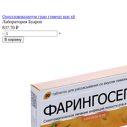
Оциллококцинум гран гомеоп кор x6
Лаборатория Буарон
837.70 ₽
-
+
В корзину