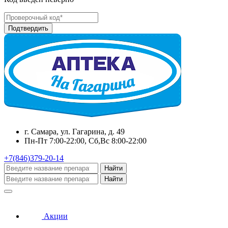
г. Самара, ул. Гагарина, д. 49
Пн-Пт 7:00-22:00, Сб,Вс 8:00-22:00
+7(846)379-20-14
Найти
Найти
Акции