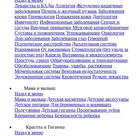
Назад в меню
Лекарства и БАДы
Аллергия
Желудочно-кишечные
заболевания
Печень и желчный пузырь
Заболевания
крови
Гинекология
Поражения кожи
Диетология
Иммунитет
Инфекционные заболевания
Сердце и
сосуды
Вредные привычки
Мозговое кровообращение
Суставы и позвоночник
Успокаивающие
Онкология
Лор-заболевания
Заболевания глаз
Геморрой
Психические расстройства
Дыхательная система
Реанимация
От насекомых
Стоматология (без ухода за
полостью рта)
Кашель
Витамины и микроэлементы
Простуда, грипп
Общеукрепляющие и тонизирующие
Обезболивающие
Травмы, ушибы, растяжения
Мочеполовая система
Венозная недостаточность
Эндокринная система
Кровотечения
Редкие лекарства
Мама и малыш
Назад в меню
Мама и малыш
Детская косметика
Детские аксессуары
Детское питание
Для беременных и кормящих
Подгузники
Детская гигиена
Прорезывание зубов
Крещение ребенка
Безопасность ребенка
Красота и Гигиена
Назад в меню