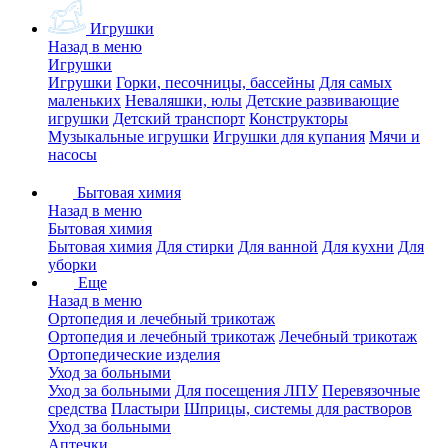
Игрушки
Назад в меню
Игрушки
Игрушки
Горки, песочницы, бассейны
Для самых
маленьких
Неваляшки, юлы
Детские развивающие
игрушки
Детский транспорт
Конструкторы
Музыкальные игрушки
Игрушки для купания
Мячи и
насосы
Бытовая химия
Назад в меню
Бытовая химия
Бытовая химия
Для стирки
Для ванной
Для кухни
Для
уборки
Еще
Назад в меню
Ортопедия и лечебный трикотаж
Ортопедия и лечебный трикотаж
Лечебный трикотаж
Ортопедические изделия
Уход за больными
Уход за больными
Для посещения ЛПУ
Перевязочные
средства
Пластыри
Шприцы, системы для растворов
Уход за больными
Аптечки