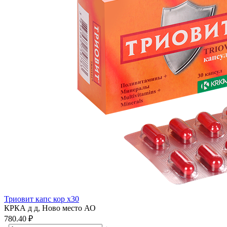
Триовит капс кор x30
КРКА д д, Ново место АО
780.40 ₽