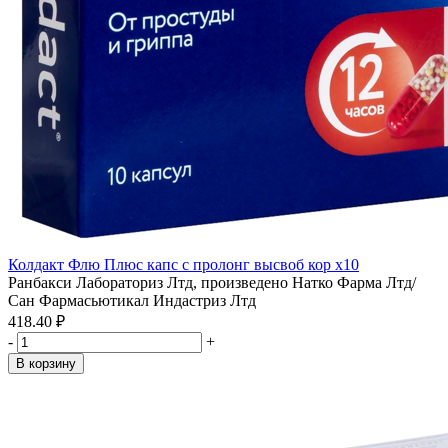
Колдакт Флю Плюс капс с пролонг высвоб кор x10
Ранбакси Лабораториз Лтд, произведено Натко Фарма Лтд/
Сан Фармасьютикал Индастриз Лтд
418.40 ₽
-
+
В корзину