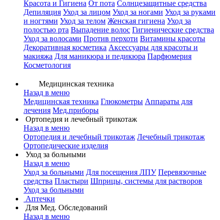
Красота и Гигиена
От пота
Солнцезащитные средства
Депиляция
Уход за лицом
Уход за ногами
Уход за руками
и ногтями
Уход за телом
Женская гигиена
Уход за
полостью рта
Выпадение волос
Гигиенические средства
Уход за волосами
Против перхоти
Витамины красоты
Декоративная косметика
Аксессуары для красоты и
макияжа
Для маникюра и педикюра
Парфюмерия
Косметология
Медицинская техника
Назад в меню
Медицинская техника
Глюкометры
Аппараты для
лечения
Мед.приборы
Ортопедия и лечебный трикотаж
Назад в меню
Ортопедия и лечебный трикотаж
Лечебный трикотаж
Ортопедические изделия
Уход за больными
Назад в меню
Уход за больными
Для посещения ЛПУ
Перевязочные
средства
Пластыри
Шприцы, системы для растворов
Уход за больными
Аптечки
Для Мед. Обследований
Назад в меню