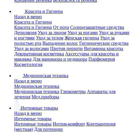
Крещение ребенка
Безопасность ребенка
Красота и Гигиена
Назад в меню
Красота и Гигиена
Красота и Гигиена
От пота
Солнцезащитные средства
Депиляция
Уход за лицом
Уход за ногами
Уход за руками
и ногтями
Уход за телом
Женская гигиена
Уход за
полостью рта
Выпадение волос
Гигиенические средства
Уход за волосами
Против перхоти
Витамины красоты
Декоративная косметика
Аксессуары для красоты и
макияжа
Для маникюра и педикюра
Парфюмерия
Косметология
Медицинская техника
Назад в меню
Медицинская техника
Медицинская техника
Глюкометры
Аппараты для
лечения
Мед.приборы
Интимные товары
Назад в меню
Интимные товары
Интимные товары
Интим-комфорт
Контрацепция
(местная)
Для потенции