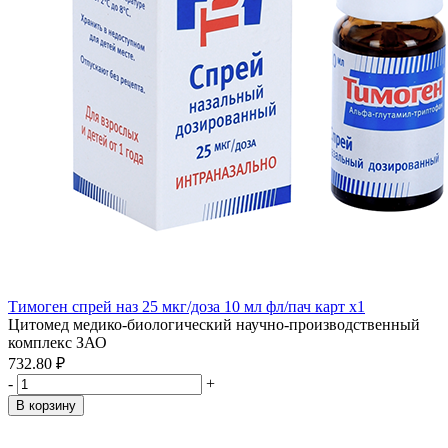
Тимоген спрей наз 25 мкг/доза 10 мл фл/пач карт x1
Цитомед медико-биологический научно-производственный
комплекс ЗАО
732.80 ₽
-
+
В корзину