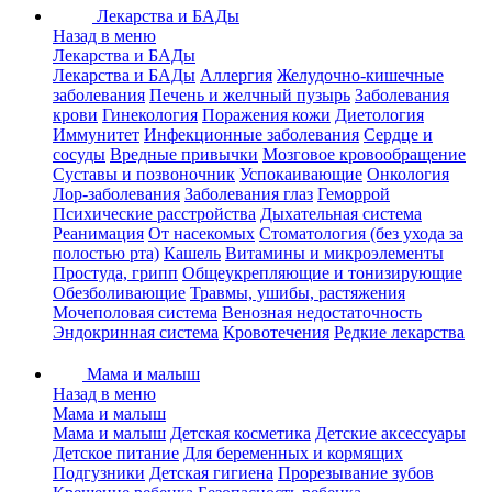
Лекарства и БАДы
Назад в меню
Лекарства и БАДы
Лекарства и БАДы
Аллергия
Желудочно-кишечные
заболевания
Печень и желчный пузырь
Заболевания
крови
Гинекология
Поражения кожи
Диетология
Иммунитет
Инфекционные заболевания
Сердце и
сосуды
Вредные привычки
Мозговое кровообращение
Суставы и позвоночник
Успокаивающие
Онкология
Лор-заболевания
Заболевания глаз
Геморрой
Психические расстройства
Дыхательная система
Реанимация
От насекомых
Стоматология (без ухода за
полостью рта)
Кашель
Витамины и микроэлементы
Простуда, грипп
Общеукрепляющие и тонизирующие
Обезболивающие
Травмы, ушибы, растяжения
Мочеполовая система
Венозная недостаточность
Эндокринная система
Кровотечения
Редкие лекарства
Мама и малыш
Назад в меню
Мама и малыш
Мама и малыш
Детская косметика
Детские аксессуары
Детское питание
Для беременных и кормящих
Подгузники
Детская гигиена
Прорезывание зубов