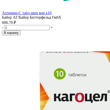
Аспирин-С табл шип кор x10
Байер АГ/Байер Биттерфельд ГмбХ
606.70 ₽
-
+
В корзину