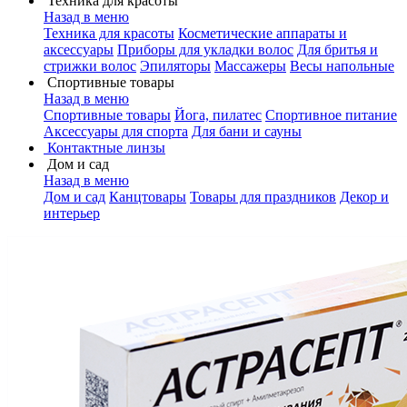
Техника для красоты
Назад в меню
Техника для красоты
Косметические аппараты и
аксессуары
Приборы для укладки волос
Для бритья и
стрижки волос
Эпиляторы
Массажеры
Весы напольные
Спортивные товары
Назад в меню
Спортивные товары
Йога, пилатес
Спортивное питание
Аксессуары для спорта
Для бани и сауны
Контактные линзы
Дом и сад
Назад в меню
Дом и сад
Канцтовары
Товары для праздников
Декор и
интерьер