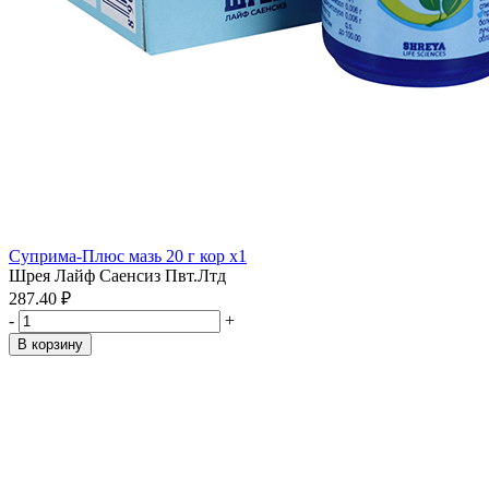
Суприма-Плюс мазь 20 г кор x1
Шрея Лайф Саенсиз Пвт.Лтд
287.40 ₽
-
+
В корзину