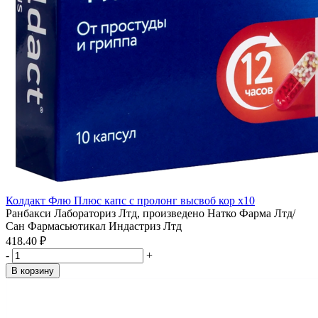
Колдакт Флю Плюс капс с пролонг высвоб кор x10
Ранбакси Лабораториз Лтд, произведено Натко Фарма Лтд/
Сан Фармасьютикал Индастриз Лтд
418.40 ₽
-
+
В корзину