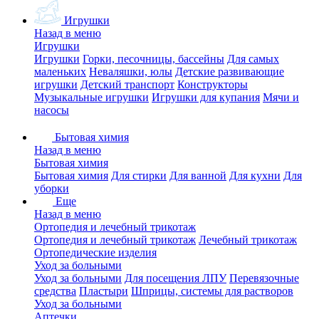
Игрушки
Назад в меню
Игрушки
Игрушки
Горки, песочницы, бассейны
Для самых
маленьких
Неваляшки, юлы
Детские развивающие
игрушки
Детский транспорт
Конструкторы
Музыкальные игрушки
Игрушки для купания
Мячи и
насосы
Бытовая химия
Назад в меню
Бытовая химия
Бытовая химия
Для стирки
Для ванной
Для кухни
Для
уборки
Еще
Назад в меню
Ортопедия и лечебный трикотаж
Ортопедия и лечебный трикотаж
Лечебный трикотаж
Ортопедические изделия
Уход за больными
Уход за больными
Для посещения ЛПУ
Перевязочные
средства
Пластыри
Шприцы, системы для растворов
Уход за больными
Аптечки