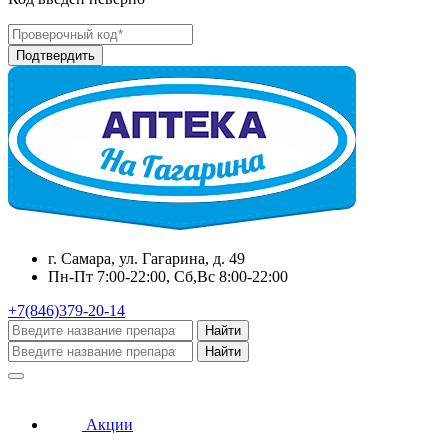
г. Самара, ул. Гагарина, д. 49
Пн-Пт 7:00-22:00, Сб,Вс 8:00-22:00
+7(846)379-20-14
Найти
Найти
Акции