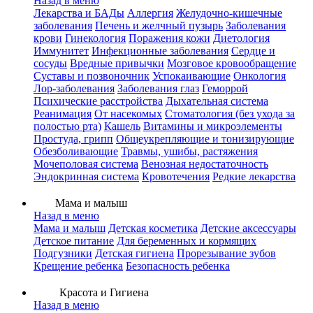
Назад в меню
Лекарства и БАДы
Аллергия
Желудочно-кишечные
заболевания
Печень и желчный пузырь
Заболевания
крови
Гинекология
Поражения кожи
Диетология
Иммунитет
Инфекционные заболевания
Сердце и
сосуды
Вредные привычки
Мозговое кровообращение
Суставы и позвоночник
Успокаивающие
Онкология
Лор-заболевания
Заболевания глаз
Геморрой
Психические расстройства
Дыхательная система
Реанимация
От насекомых
Стоматология (без ухода за
полостью рта)
Кашель
Витамины и микроэлементы
Простуда, грипп
Общеукрепляющие и тонизирующие
Обезболивающие
Травмы, ушибы, растяжения
Мочеполовая система
Венозная недостаточность
Эндокринная система
Кровотечения
Редкие лекарства
Мама и малыш
Назад в меню
Мама и малыш
Детская косметика
Детские аксессуары
Детское питание
Для беременных и кормящих
Подгузники
Детская гигиена
Прорезывание зубов
Крещение ребенка
Безопасность ребенка
Красота и Гигиена
Назад в меню