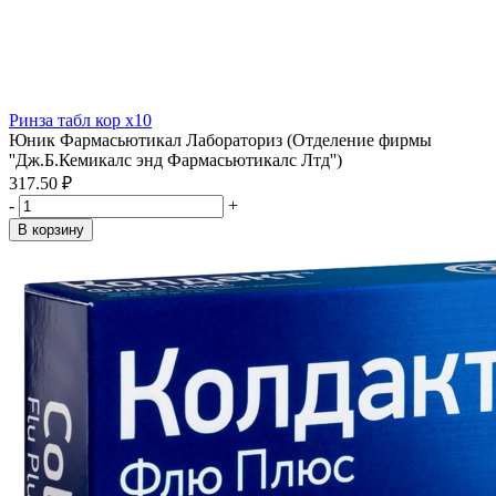
Ринза табл кор x10
Юник Фармасьютикал Лабораториз (Отделение фирмы
''Дж.Б.Кемикалс энд Фармасьютикалс Лтд'')
317.50 ₽
-
+
В корзину