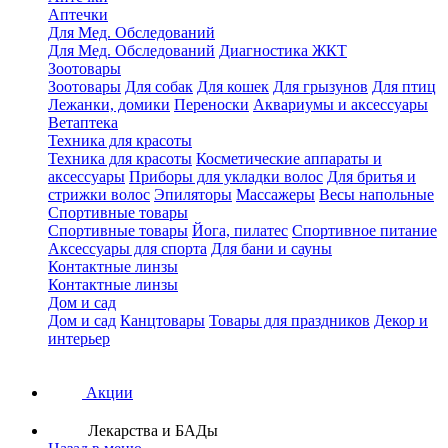
Аптечки
Для Мед. Обследований
Для Мед. Обследований
Диагностика ЖКТ
Зоотовары
Зоотовары
Для собак
Для кошек
Для грызунов
Для птиц
Лежанки, домики
Переноски
Аквариумы и аксессуары
Ветаптека
Техника для красоты
Техника для красоты
Косметические аппараты и
аксессуары
Приборы для укладки волос
Для бритья и
стрижки волос
Эпиляторы
Массажеры
Весы напольные
Спортивные товары
Спортивные товары
Йога, пилатес
Спортивное питание
Аксессуары для спорта
Для бани и сауны
Контактные линзы
Контактные линзы
Дом и сад
Дом и сад
Канцтовары
Товары для праздников
Декор и
интерьер
Акции
Лекарства и БАДы