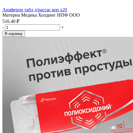
Анаферон табл д/рассас кор x20
Материа Медика Холдинг НПФ ООО
516.40 ₽
-
+
В корзину