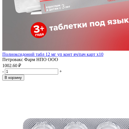
Полиоксидоний табл 12 мг уп конт яч/пач карт x10
Петровакс Фарм НПО ООО
1002.60 ₽
-
+
В корзину