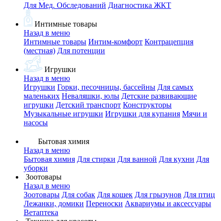
Для Мед. Обследований
Диагностика ЖКТ
Интимные товары
Назад в меню
Интимные товары
Интим-комфорт
Контрацепция
(местная)
Для потенции
Игрушки
Назад в меню
Игрушки
Горки, песочницы, бассейны
Для самых
маленьких
Неваляшки, юлы
Детские развивающие
игрушки
Детский транспорт
Конструкторы
Музыкальные игрушки
Игрушки для купания
Мячи и
насосы
Бытовая химия
Назад в меню
Бытовая химия
Для стирки
Для ванной
Для кухни
Для
уборки
Зоотовары
Назад в меню
Зоотовары
Для собак
Для кошек
Для грызунов
Для птиц
Лежанки, домики
Переноски
Аквариумы и аксессуары
Ветаптека