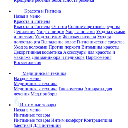
Крещение ребенка
Безопасность ребенка
Красота и Гигиена
Назад в меню
Красота и Гигиена
Красота и Гигиена
От пота
Солнцезащитные средства
Депиляция
Уход за лицом
Уход за ногами
Уход за руками
и ногтями
Уход за телом
Женская гигиена
Уход за
полостью рта
Выпадение волос
Гигиенические средства
Уход за волосами
Против перхоти
Витамины красоты
Декоративная косметика
Аксессуары для красоты и
макияжа
Для маникюра и педикюра
Парфюмерия
Косметология
Медицинская техника
Назад в меню
Медицинская техника
Медицинская техника
Глюкометры
Аппараты для
лечения
Мед.приборы
Интимные товары
Назад в меню
Интимные товары
Интимные товары
Интим-комфорт
Контрацепция
(местная)
Для потенции