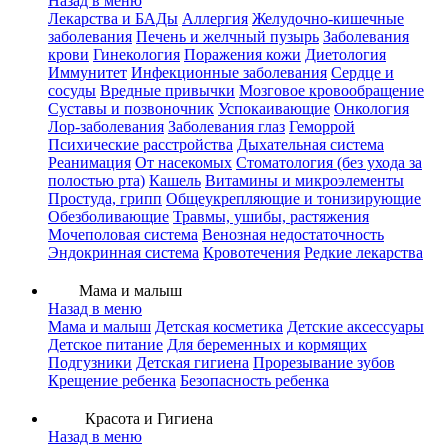
Назад в меню
Лекарства и БАДы
Аллергия
Желудочно-кишечные
заболевания
Печень и желчный пузырь
Заболевания
крови
Гинекология
Поражения кожи
Диетология
Иммунитет
Инфекционные заболевания
Сердце и
сосуды
Вредные привычки
Мозговое кровообращение
Суставы и позвоночник
Успокаивающие
Онкология
Лор-заболевания
Заболевания глаз
Геморрой
Психические расстройства
Дыхательная система
Реанимация
От насекомых
Стоматология (без ухода за
полостью рта)
Кашель
Витамины и микроэлементы
Простуда, грипп
Общеукрепляющие и тонизирующие
Обезболивающие
Травмы, ушибы, растяжения
Мочеполовая система
Венозная недостаточность
Эндокринная система
Кровотечения
Редкие лекарства
Мама и малыш
Назад в меню
Мама и малыш
Детская косметика
Детские аксессуары
Детское питание
Для беременных и кормящих
Подгузники
Детская гигиена
Прорезывание зубов
Крещение ребенка
Безопасность ребенка
Красота и Гигиена
Назад в меню