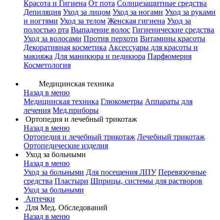
Красота и Гигиена
От пота
Солнцезащитные средства
Депиляция
Уход за лицом
Уход за ногами
Уход за руками
и ногтями
Уход за телом
Женская гигиена
Уход за
полостью рта
Выпадение волос
Гигиенические средства
Уход за волосами
Против перхоти
Витамины красоты
Декоративная косметика
Аксессуары для красоты и
макияжа
Для маникюра и педикюра
Парфюмерия
Косметология
Медицинская техника
Назад в меню
Медицинская техника
Глюкометры
Аппараты для
лечения
Мед.приборы
Ортопедия и лечебный трикотаж
Назад в меню
Ортопедия и лечебный трикотаж
Лечебный трикотаж
Ортопедические изделия
Уход за больными
Назад в меню
Уход за больными
Для посещения ЛПУ
Перевязочные
средства
Пластыри
Шприцы, системы для растворов
Уход за больными
Аптечки
Для Мед. Обследований
Назад в меню