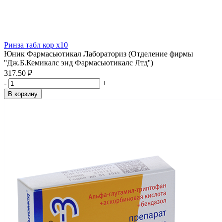
Ринза табл кор x10
Юник Фармасьютикал Лабораториз (Отделение фирмы
''Дж.Б.Кемикалс энд Фармасьютикалс Лтд'')
317.50 ₽
-
+
В корзину