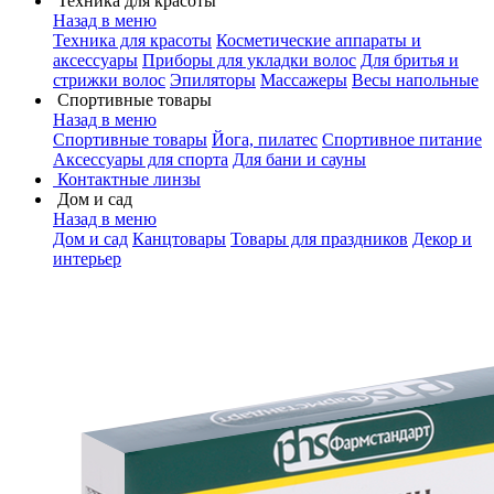
Техника для красоты
Назад в меню
Техника для красоты
Косметические аппараты и
аксессуары
Приборы для укладки волос
Для бритья и
стрижки волос
Эпиляторы
Массажеры
Весы напольные
Спортивные товары
Назад в меню
Спортивные товары
Йога, пилатес
Спортивное питание
Аксессуары для спорта
Для бани и сауны
Контактные линзы
Дом и сад
Назад в меню
Дом и сад
Канцтовары
Товары для праздников
Декор и
интерьер