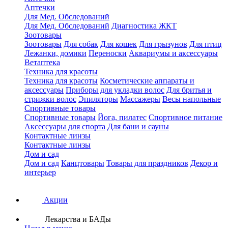
Аптечки
Для Мед. Обследований
Для Мед. Обследований
Диагностика ЖКТ
Зоотовары
Зоотовары
Для собак
Для кошек
Для грызунов
Для птиц
Лежанки, домики
Переноски
Аквариумы и аксессуары
Ветаптека
Техника для красоты
Техника для красоты
Косметические аппараты и
аксессуары
Приборы для укладки волос
Для бритья и
стрижки волос
Эпиляторы
Массажеры
Весы напольные
Спортивные товары
Спортивные товары
Йога, пилатес
Спортивное питание
Аксессуары для спорта
Для бани и сауны
Контактные линзы
Контактные линзы
Дом и сад
Дом и сад
Канцтовары
Товары для праздников
Декор и
интерьер
Акции
Лекарства и БАДы