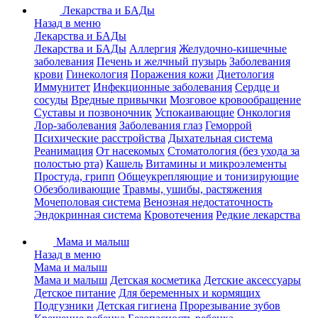
Лекарства и БАДы
Назад в меню
Лекарства и БАДы
Лекарства и БАДы
Аллергия
Желудочно-кишечные
заболевания
Печень и желчный пузырь
Заболевания
крови
Гинекология
Поражения кожи
Диетология
Иммунитет
Инфекционные заболевания
Сердце и
сосуды
Вредные привычки
Мозговое кровообращение
Суставы и позвоночник
Успокаивающие
Онкология
Лор-заболевания
Заболевания глаз
Геморрой
Психические расстройства
Дыхательная система
Реанимация
От насекомых
Стоматология (без ухода за
полостью рта)
Кашель
Витамины и микроэлементы
Простуда, грипп
Общеукрепляющие и тонизирующие
Обезболивающие
Травмы, ушибы, растяжения
Мочеполовая система
Венозная недостаточность
Эндокринная система
Кровотечения
Редкие лекарства
Мама и малыш
Назад в меню
Мама и малыш
Мама и малыш
Детская косметика
Детские аксессуары
Детское питание
Для беременных и кормящих
Подгузники
Детская гигиена
Прорезывание зубов