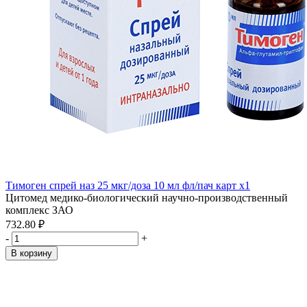
Тимоген спрей наз 25 мкг/доза 10 мл фл/пач карт x1
Цитомед медико-биологический научно-производственный
комплекс ЗАО
732.80 ₽
-
+
В корзину