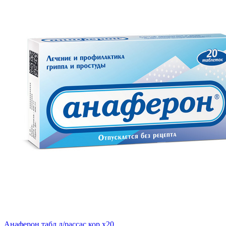
Анаферон табл д/рассас кор x20