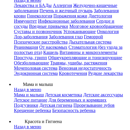
Назад в меню
Лекарства и БАДы
Аллергия
Желудочно-кишечные
заболевания
Печень и желчный пузырь
Заболевания
крови
Гинекология
Поражения кожи
Диетология
Иммунитет
Инфекционные заболевания
Сердце и
сосуды
Вредные привычки
Мозговое кровообращение
Суставы и позвоночник
Успокаивающие
Онкология
Лор-заболевания
Заболевания глаз
Геморрой
Психические расстройства
Дыхательная система
Реанимация
От насекомых
Стоматология (без ухода за
полостью рта)
Кашель
Витамины и микроэлементы
Простуда, грипп
Общеукрепляющие и тонизирующие
Обезболивающие
Травмы, ушибы, растяжения
Мочеполовая система
Венозная недостаточность
Эндокринная система
Кровотечения
Редкие лекарства
Мама и малыш
Назад в меню
Мама и малыш
Детская косметика
Детские аксессуары
Детское питание
Для беременных и кормящих
Подгузники
Детская гигиена
Прорезывание зубов
Крещение ребенка
Безопасность ребенка
Красота и Гигиена
Назад в меню