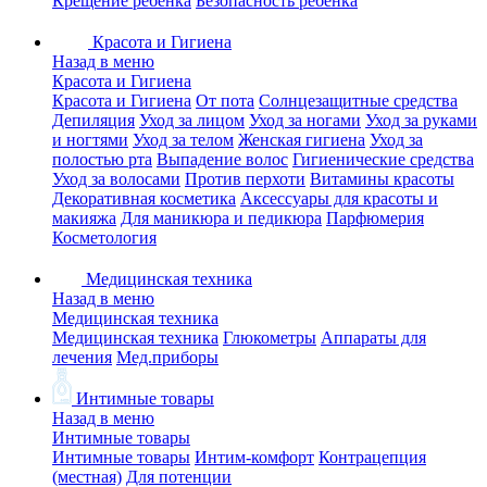
Крещение ребенка
Безопасность ребенка
Красота и Гигиена
Назад в меню
Красота и Гигиена
Красота и Гигиена
От пота
Солнцезащитные средства
Депиляция
Уход за лицом
Уход за ногами
Уход за руками
и ногтями
Уход за телом
Женская гигиена
Уход за
полостью рта
Выпадение волос
Гигиенические средства
Уход за волосами
Против перхоти
Витамины красоты
Декоративная косметика
Аксессуары для красоты и
макияжа
Для маникюра и педикюра
Парфюмерия
Косметология
Медицинская техника
Назад в меню
Медицинская техника
Медицинская техника
Глюкометры
Аппараты для
лечения
Мед.приборы
Интимные товары
Назад в меню
Интимные товары
Интимные товары
Интим-комфорт
Контрацепция
(местная)
Для потенции