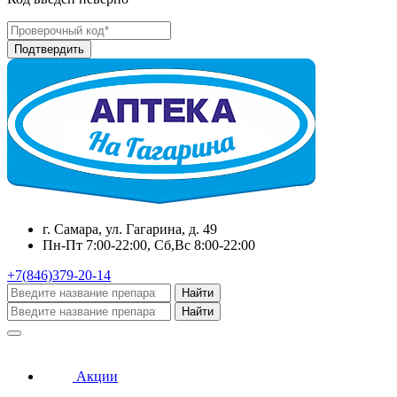
г. Самара, ул. Гагарина, д. 49
Пн-Пт 7:00-22:00, Сб,Вс 8:00-22:00
+7(846)379-20-14
Найти
Найти
Акции