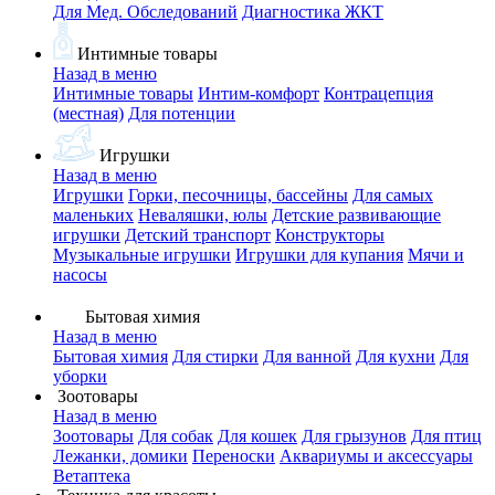
Для Мед. Обследований
Диагностика ЖКТ
Интимные товары
Назад в меню
Интимные товары
Интим-комфорт
Контрацепция
(местная)
Для потенции
Игрушки
Назад в меню
Игрушки
Горки, песочницы, бассейны
Для самых
маленьких
Неваляшки, юлы
Детские развивающие
игрушки
Детский транспорт
Конструкторы
Музыкальные игрушки
Игрушки для купания
Мячи и
насосы
Бытовая химия
Назад в меню
Бытовая химия
Для стирки
Для ванной
Для кухни
Для
уборки
Зоотовары
Назад в меню
Зоотовары
Для собак
Для кошек
Для грызунов
Для птиц
Лежанки, домики
Переноски
Аквариумы и аксессуары
Ветаптека