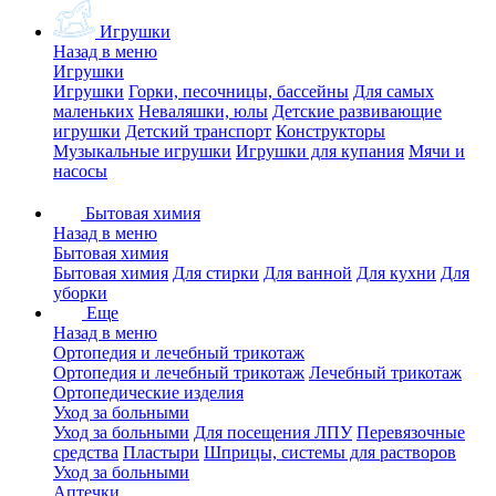
Игрушки
Назад в меню
Игрушки
Игрушки
Горки, песочницы, бассейны
Для самых
маленьких
Неваляшки, юлы
Детские развивающие
игрушки
Детский транспорт
Конструкторы
Музыкальные игрушки
Игрушки для купания
Мячи и
насосы
Бытовая химия
Назад в меню
Бытовая химия
Бытовая химия
Для стирки
Для ванной
Для кухни
Для
уборки
Еще
Назад в меню
Ортопедия и лечебный трикотаж
Ортопедия и лечебный трикотаж
Лечебный трикотаж
Ортопедические изделия
Уход за больными
Уход за больными
Для посещения ЛПУ
Перевязочные
средства
Пластыри
Шприцы, системы для растворов
Уход за больными
Аптечки