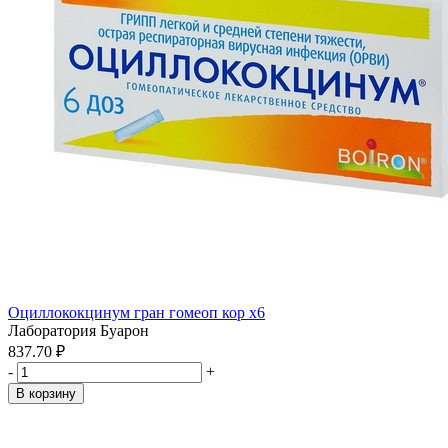
Оциллококцинум гран гомеоп кор x6
Лаборатория Буарон
837.70 ₽
-
+
В корзину