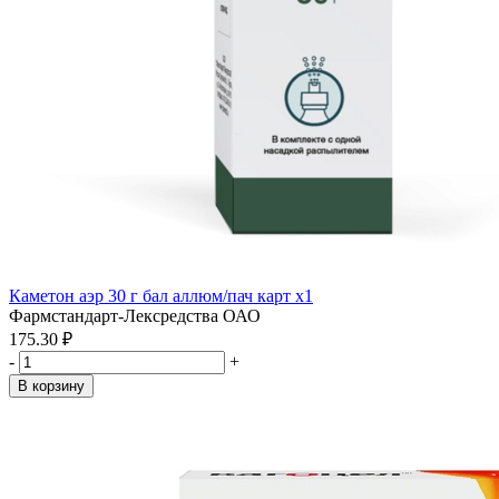
Каметон аэр 30 г бал аллюм/пач карт x1
Фармстандарт-Лексредства ОАО
175.30 ₽
-
+
В корзину