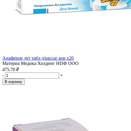
Анаферон дет табл д/рассас кор x20
Материа Медика Холдинг НПФ ООО
475.70 ₽
-
+
В корзину