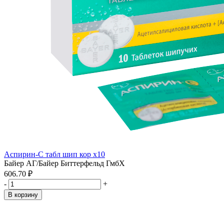
Аспирин-С табл шип кор x10
Байер АГ/Байер Биттерфельд ГмбХ
606.70 ₽
-
+
В корзину