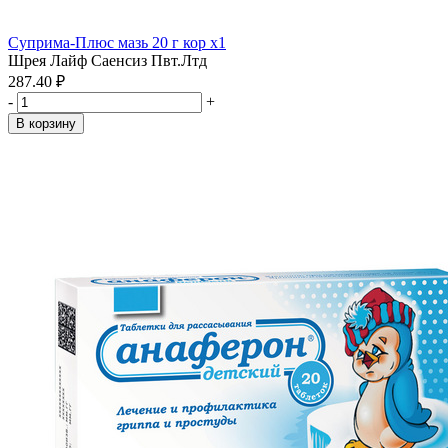
Суприма-Плюс мазь 20 г кор x1
Шрея Лайф Саенсиз Пвт.Лтд
287.40 ₽
-
+
В корзину