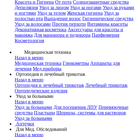
Красота и Гигиена
От пота
Солнцезащитные средства
Депиляция
Уход за лицом
Уход за ногами
Уход за руками
и ногтями
Уход за телом
Женская гигиена
Уход за
полостью рта
Выпадение волос
Гигиенические средства
Уход за волосами
Против перхоти
Витамины красоты
Декоративная косметика
Аксессуары для красоты и
макияжа
Для маникюра и педикюра
Парфюмерия
Косметология
Медицинская техника
Назад в меню
Медицинская техника
Глюкометры
Аппараты для
лечения
Мед.приборы
Ортопедия и лечебный трикотаж
Назад в меню
Ортопедия и лечебный трикотаж
Лечебный трикотаж
Ортопедические изделия
Уход за больными
Назад в меню
Уход за больными
Для посещения ЛПУ
Перевязочные
средства
Пластыри
Шприцы, системы для растворов
Уход за больными
Аптечки
Для Мед. Обследований
Назад в меню