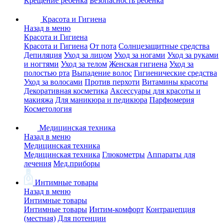
Крещение ребенка
Безопасность ребенка
Красота и Гигиена
Назад в меню
Красота и Гигиена
Красота и Гигиена
От пота
Солнцезащитные средства
Депиляция
Уход за лицом
Уход за ногами
Уход за руками
и ногтями
Уход за телом
Женская гигиена
Уход за
полостью рта
Выпадение волос
Гигиенические средства
Уход за волосами
Против перхоти
Витамины красоты
Декоративная косметика
Аксессуары для красоты и
макияжа
Для маникюра и педикюра
Парфюмерия
Косметология
Медицинская техника
Назад в меню
Медицинская техника
Медицинская техника
Глюкометры
Аппараты для
лечения
Мед.приборы
Интимные товары
Назад в меню
Интимные товары
Интимные товары
Интим-комфорт
Контрацепция
(местная)
Для потенции