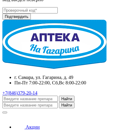
г. Самара, ул. Гагарина, д. 49
Пн-Пт 7:00-22:00, Сб,Вс 8:00-22:00
+7(846)379-20-14
Найти
Найти
Акции