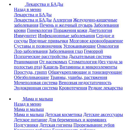
Лекарства и БАДы
Назад в меню
Лекарства и БАДы
Лекарства и БАДы
Аллергия
Желудочно-кишечные
заболевания
Печень и желчный пузырь
Заболевания
крови
Гинекология
Поражения кожи
Диетология
Иммунитет
Инфекционные заболевания
Сердце и
сосуды
Вредные привычки
Мозговое кровообращение
Суставы и позвоночник
Успокаивающие
Онкология
Лор-заболевания
Заболевания глаз
Геморрой
Психические расстройства
Дыхательная система
Реанимация
От насекомых
Стоматология (без ухода за
полостью рта)
Кашель
Витамины и микроэлементы
Простуда, грипп
Общеукрепляющие и тонизирующие
Обезболивающие
Травмы, ушибы, растяжения
Мочеполовая система
Венозная недостаточность
Эндокринная система
Кровотечения
Редкие лекарства
Мама и малыш
Назад в меню
Мама и малыш
Мама и малыш
Детская косметика
Детские аксессуары
Детское питание
Для беременных и кормящих
Подгузники
Детская гигиена
Прорезывание зубов