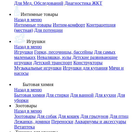
Для Мед. Обследований
Диагностика ЖКТ
Интимные товары
Назад в меню
Интимные товары
Интим-комфорт
Контрацепция
(местная)
Для потенции
Игрушки
Назад в меню
Игрушки
Горки, песочницы, бассейны
Для самых
маленьких
Неваляшки, юлы
Детские развивающие
игрушки
Детский транспорт
Конструкторы
Музыкальные игрушки
Игрушки для купания
Мячи и
насосы
Бытовая химия
Назад в меню
Бытовая химия
Для стирки
Для ванной
Для кухни
Для
уборки
Зоотовары
Назад в меню
Зоотовары
Для собак
Для кошек
Для грызунов
Для птиц
Лежанки, домики
Переноски
Аквариумы и аксессуары
Ветаптека