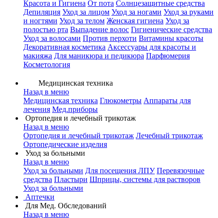
Красота и Гигиена
От пота
Солнцезащитные средства
Депиляция
Уход за лицом
Уход за ногами
Уход за руками
и ногтями
Уход за телом
Женская гигиена
Уход за
полостью рта
Выпадение волос
Гигиенические средства
Уход за волосами
Против перхоти
Витамины красоты
Декоративная косметика
Аксессуары для красоты и
макияжа
Для маникюра и педикюра
Парфюмерия
Косметология
Медицинская техника
Назад в меню
Медицинская техника
Глюкометры
Аппараты для
лечения
Мед.приборы
Ортопедия и лечебный трикотаж
Назад в меню
Ортопедия и лечебный трикотаж
Лечебный трикотаж
Ортопедические изделия
Уход за больными
Назад в меню
Уход за больными
Для посещения ЛПУ
Перевязочные
средства
Пластыри
Шприцы, системы для растворов
Уход за больными
Аптечки
Для Мед. Обследований
Назад в меню