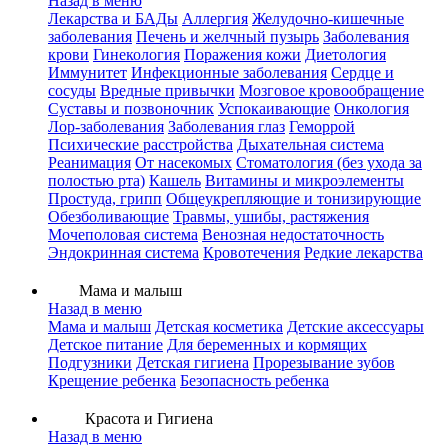
Назад в меню
Лекарства и БАДы
Аллергия
Желудочно-кишечные
заболевания
Печень и желчный пузырь
Заболевания
крови
Гинекология
Поражения кожи
Диетология
Иммунитет
Инфекционные заболевания
Сердце и
сосуды
Вредные привычки
Мозговое кровообращение
Суставы и позвоночник
Успокаивающие
Онкология
Лор-заболевания
Заболевания глаз
Геморрой
Психические расстройства
Дыхательная система
Реанимация
От насекомых
Стоматология (без ухода за
полостью рта)
Кашель
Витамины и микроэлементы
Простуда, грипп
Общеукрепляющие и тонизирующие
Обезболивающие
Травмы, ушибы, растяжения
Мочеполовая система
Венозная недостаточность
Эндокринная система
Кровотечения
Редкие лекарства
Мама и малыш
Назад в меню
Мама и малыш
Детская косметика
Детские аксессуары
Детское питание
Для беременных и кормящих
Подгузники
Детская гигиена
Прорезывание зубов
Крещение ребенка
Безопасность ребенка
Красота и Гигиена
Назад в меню