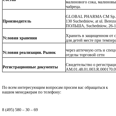
малинового сока, малиновый
чабреца.
GLOBAL PHARMA CM Sp.z.
Производитель
130 Suchedniow, at ul. Bere
ПОЛЬША, Suchedniow, 26-130
Хранить в защищенном от 
Условия хранения
для детей месте при темпера
через аптечную сеть и спе
Условия реализации. Рынок
отделы торговой сети
Свидетельство о регистрац
Регистрационные документы
AM
.01.48.01.003.
R
.000170.0
По всем интересующим вопросам просим вас обращаться к
нашим менеджерам по телефону:
8 (495) 580 – 30 – 69