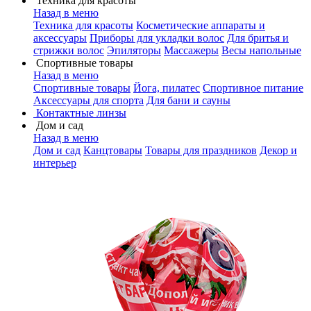
Техника для красоты
Назад в меню
Техника для красоты
Косметические аппараты и
аксессуары
Приборы для укладки волос
Для бритья и
стрижки волос
Эпиляторы
Массажеры
Весы напольные
Спортивные товары
Назад в меню
Спортивные товары
Йога, пилатес
Спортивное питание
Аксессуары для спорта
Для бани и сауны
Контактные линзы
Дом и сад
Назад в меню
Дом и сад
Канцтовары
Товары для праздников
Декор и
интерьер