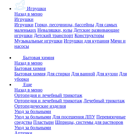
Игрушки
Назад в меню
Игрушки
Игрушки
Горки, песочницы, бассейны
Для самых
маленьких
Неваляшки, юлы
Детские развивающие
игрушки
Детский транспорт
Конструкторы
Музыкальные игрушки
Игрушки для купания
Мячи и
насосы
Бытовая химия
Назад в меню
Бытовая химия
Бытовая химия
Для стирки
Для ванной
Для кухни
Для
уборки
Еще
Назад в меню
Ортопедия и лечебный трикотаж
Ортопедия и лечебный трикотаж
Лечебный трикотаж
Ортопедические изделия
Уход за больными
Уход за больными
Для посещения ЛПУ
Перевязочные
средства
Пластыри
Шприцы, системы для растворов
Уход за больными
Аптечки