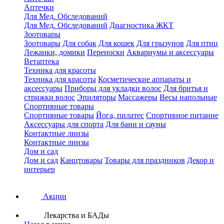
Аптечки
Для Мед. Обследований
Для Мед. Обследований
Диагностика ЖКТ
Зоотовары
Зоотовары
Для собак
Для кошек
Для грызунов
Для птиц
Лежанки, домики
Переноски
Аквариумы и аксессуары
Ветаптека
Техника для красоты
Техника для красоты
Косметические аппараты и
аксессуары
Приборы для укладки волос
Для бритья и
стрижки волос
Эпиляторы
Массажеры
Весы напольные
Спортивные товары
Спортивные товары
Йога, пилатес
Спортивное питание
Аксессуары для спорта
Для бани и сауны
Контактные линзы
Контактные линзы
Дом и сад
Дом и сад
Канцтовары
Товары для праздников
Декор и
интерьер
Акции
Лекарства и БАДы