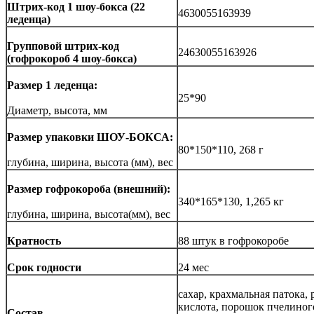
Штрих-код 1 шоу-бокса (22
4630055163939
леденца)
Групповой штрих-код
24630055163926
(гофрокороб 4 шоу-бокса)
Размер 1 леденца:
25*90
Диаметр, высота, мм
Размер упаковки ШОУ-БОКСА:
80*150*110, 268 г
глубина, ширина, высота (мм), вес
Размер гофрокороба (внешний):
340*165*130
, 1,265 кг
глубина
, ширина, высота(мм), вес
Кратность
88
штук в гофрокоробе
Срок годности
24
мес
сахар, крахмальная патока,
кислота, порошок пчелиного
Состав