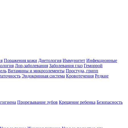
ия
Поражения кожи
Диетология
Иммунитет
Инфекционные
ология
Лор-заболевания
Заболевания глаз
Геморрой
ель
Витамины и микроэлементы
Простуда, грипп
таточность
Эндокринная система
Кровотечения
Редкие
 гигиена
Прорезывание зубов
Крещение ребенка
Безопасность