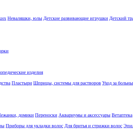
ких
Неваляшки, юлы
Детские развивающие игрушки
Детский тр
орки
опедические изделия
дства
Пластыри
Шприцы, системы для растворов
Уход за больн
Лежанки, домики
Переноски
Аквариумы и аксессуары
Ветаптека
ры
Приборы для укладки волос
Для бритья и стрижки волос
Эпи