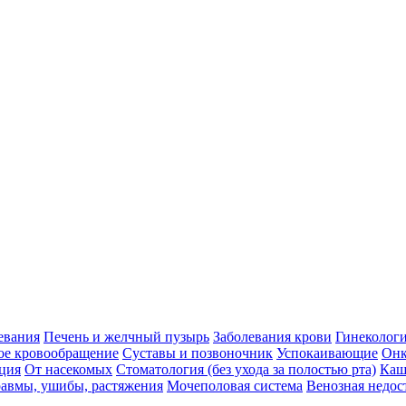
евания
Печень и желчный пузырь
Заболевания крови
Гинеколог
ое кровообращение
Суставы и позвоночник
Успокаивающие
Онк
ция
От насекомых
Стоматология (без ухода за полостью рта)
Каш
авмы, ушибы, растяжения
Мочеполовая система
Венозная недос