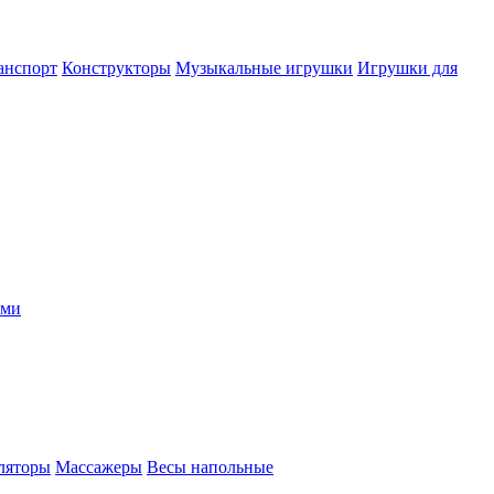
анспорт
Конструкторы
Музыкальные игрушки
Игрушки для
ыми
ляторы
Массажеры
Весы напольные