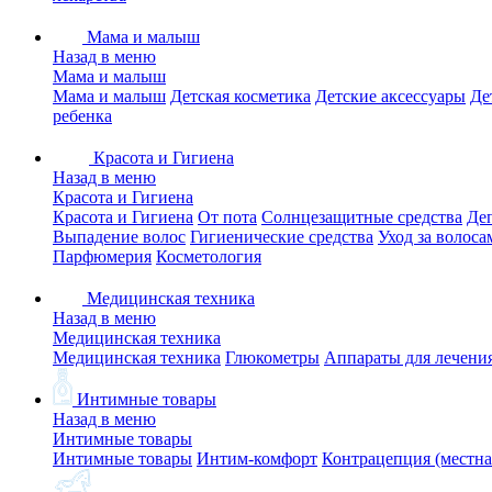
Мама и малыш
Назад в меню
Мама и малыш
Мама и малыш
Детская косметика
Детские аксессуары
Де
ребенка
Красота и Гигиена
Назад в меню
Красота и Гигиена
Красота и Гигиена
От пота
Солнцезащитные средства
Де
Выпадение волос
Гигиенические средства
Уход за волоса
Парфюмерия
Косметология
Медицинская техника
Назад в меню
Медицинская техника
Медицинская техника
Глюкометры
Аппараты для лечени
Интимные товары
Назад в меню
Интимные товары
Интимные товары
Интим-комфорт
Контрацепция (местна