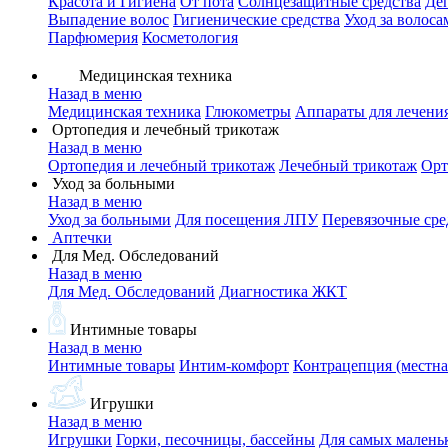
Красота и Гигиена
От пота
Солнцезащитные средства
Де
Выпадение волос
Гигиенические средства
Уход за волоса
Парфюмерия
Косметология
Медицинская техника
Назад в меню
Медицинская техника
Глюкометры
Аппараты для лечени
Ортопедия и лечебный трикотаж
Назад в меню
Ортопедия и лечебный трикотаж
Лечебный трикотаж
Орт
Уход за больными
Назад в меню
Уход за больными
Для посещения ЛПУ
Перевязочные сре
Аптечки
Для Мед. Обследований
Назад в меню
Для Мед. Обследований
Диагностика ЖКТ
Интимные товары
Назад в меню
Интимные товары
Интим-комфорт
Контрацепция (местна
Игрушки
Назад в меню
Игрушки
Горки, песочницы, бассейны
Для самых малень