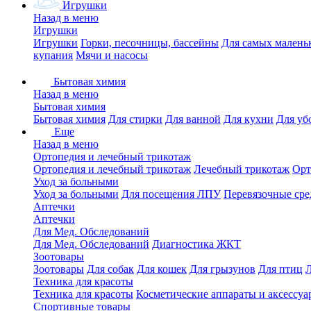
Игрушки
Назад в меню
Игрушки
Игрушки
Горки, песочницы, бассейны
Для самых малень
купания
Мячи и насосы
Бытовая химия
Назад в меню
Бытовая химия
Бытовая химия
Для стирки
Для ванной
Для кухни
Для уб
Еще
Назад в меню
Ортопедия и лечебный трикотаж
Ортопедия и лечебный трикотаж
Лечебный трикотаж
Орт
Уход за больными
Уход за больными
Для посещения ЛПУ
Перевязочные сре
Аптечки
Аптечки
Для Мед. Обследований
Для Мед. Обследований
Диагностика ЖКТ
Зоотовары
Зоотовары
Для собак
Для кошек
Для грызунов
Для птиц
Техника для красоты
Техника для красоты
Косметические аппараты и аксессуа
Спортивные товары