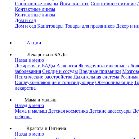
Спортивные товары
Йога, пилатес
Спортивное питание
Контактные линзы
Контактные линзы
Дом и сад
Дом и сад
Канцтовары
Товары для праздников
Декор и и
Акции
Лекарства и БАДы
Назад в меню
Лекарства и БАДы
Аллергия
Желудочно-кишечные забол
заболевания
Сердце и сосуды
Вредные привычки
Мозгов
Психические расстройства
Дыхательная система
Реанима
Общеукрепляющие и тонизирующие
Обезболивающие
Тр
лекарства
Мама и малыш
Назад в меню
Мама и малыш
Детская косметика
Детские аксессуары
Де
ребенка
Красота и Гигиена
Назад в меню