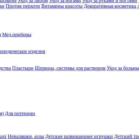
пиляция
Уход за лицом
Уход за ногами
Уход за руками и ногтями
ми
Против перхоти
Витамины красоты
Декоративная косметика
я
Мед.приборы
опедические изделия
дства
Пластыри
Шприцы, системы для растворов
Уход за больн
я)
Для потенции
ких
Неваляшки, юлы
Детские развивающие игрушки
Детский тр