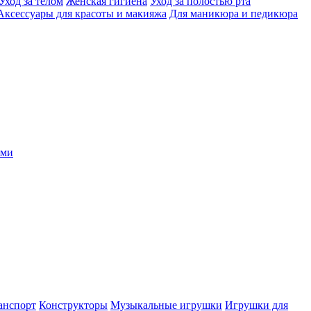
Уход за телом
Женская гигиена
Уход за полостью рта
Аксессуары для красоты и макияжа
Для маникюра и педикюра
ыми
анспорт
Конструкторы
Музыкальные игрушки
Игрушки для