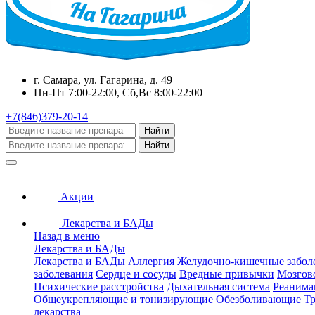
г. Самара, ул. Гагарина, д. 49
Пн-Пт 7:00-22:00, Сб,Вс 8:00-22:00
+7(846)379-20-14
Найти
Найти
Акции
Лекарства и БАДы
Назад в меню
Лекарства и БАДы
Лекарства и БАДы
Аллергия
Желудочно-кишечные забол
заболевания
Сердце и сосуды
Вредные привычки
Мозгов
Психические расстройства
Дыхательная система
Реанима
Общеукрепляющие и тонизирующие
Обезболивающие
Тр
лекарства