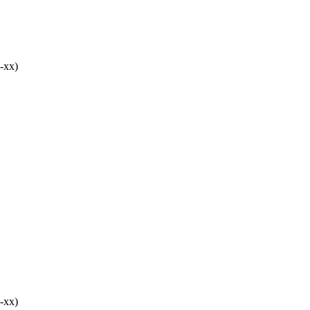
-хх)
-хх)