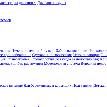
Аксессуары для спорта
Для бани и сауны
нтерьер
евания
Печень и желчный пузырь
Заболевания крови
Гинеколог
ое кровообращение
Суставы и позвоночник
Успокаивающие
Онк
ция
От насекомых
Стоматология (без ухода за полостью рта)
Каш
авмы, ушибы, растяжения
Мочеполовая система
Венозная недос
тское питание
Для беременных и кормящих
Подгузники
Детская