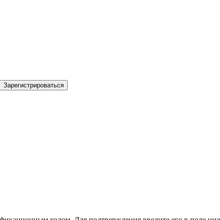
Зарегистрироваться
фикационным кодом. Для подтверждения введите его в поле ниж