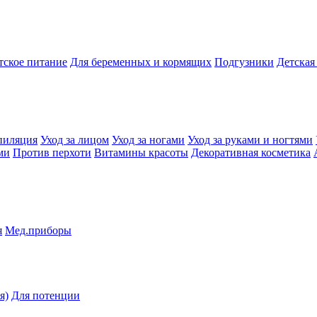
тское питание
Для беременных и кормящих
Подгузники
Детская
пиляция
Уход за лицом
Уход за ногами
Уход за руками и ногтями
ми
Против перхоти
Витамины красоты
Декоративная косметика
я
Мед.приборы
я)
Для потенции