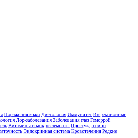
ия
Поражения кожи
Диетология
Иммунитет
Инфекционные
ология
Лор-заболевания
Заболевания глаз
Геморрой
ель
Витамины и микроэлементы
Простуда, грипп
таточность
Эндокринная система
Кровотечения
Редкие