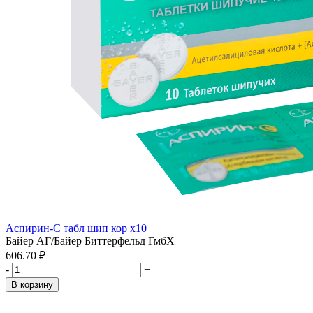
Аспирин-С табл шип кор x10
Байер АГ/Байер Биттерфельд ГмбХ
606.70 ₽
-
+
В корзину