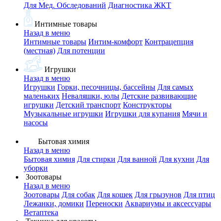
Для Мед. Обследований
Диагностика ЖКТ
Интимные товары
Назад в меню
Интимные товары
Интим-комфорт
Контрацепция
(местная)
Для потенции
Игрушки
Назад в меню
Игрушки
Горки, песочницы, бассейны
Для самых
маленьких
Неваляшки, юлы
Детские развивающие
игрушки
Детский транспорт
Конструкторы
Музыкальные игрушки
Игрушки для купания
Мячи и
насосы
Бытовая химия
Назад в меню
Бытовая химия
Для стирки
Для ванной
Для кухни
Для
уборки
Зоотовары
Назад в меню
Зоотовары
Для собак
Для кошек
Для грызунов
Для птиц
Лежанки, домики
Переноски
Аквариумы и аксессуары
Ветаптека