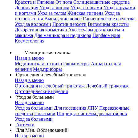
Красота и Гигиена
От пота
Солнцезащитные средства
Депиляция
Уход за лицом
Уход за ногами
Уход за руками
и ногтями
Уход за телом
Женская гигиена
Уход за
полостью рта
Выпадение волос
Гигиенические средства
Уход за волосами
Против перхоти
Витамины красоты
Декоративная косметика
Аксессуары для красоты и
макияжа
Для маникюра и педикюра
Парфюмерия
Косметология
Медицинская техника
Назад в меню
Медицинская техника
Глюкометры
Аппараты для
лечения
Мед.приборы
Ортопедия и лечебный трикотаж
Назад в меню
Ортопедия и лечебный трикотаж
Лечебный трикотаж
Ортопедические изделия
Уход за больными
Назад в меню
Уход за больными
Для посещения ЛПУ
Перевязочные
средства
Пластыри
Шприцы, системы для растворов
Уход за больными
Аптечки
Для Мед. Обследований
Назад в меню