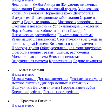
Назад в меню
Лекарства и БАДы
Аллергия
Желудочно-кишечные
заболевания
Печень и желчный пузырь
Заболевания
крови
Гинекология
Поражения кожи
Диетология
Иммунитет
Инфекционные заболевания
Сердце и
сосуды
Вредные привычки
Мозговое кровообращение
Суставы и позвоночник
Успокаивающие
Онкология
Лор-заболевания
Заболевания глаз
Геморрой
Психические расстройства
Дыхательная система
Реанимация
От насекомых
Стоматология (без ухода за
полостью рта)
Кашель
Витамины и микроэлементы
Простуда, грипп
Общеукрепляющие и тонизирующие
Обезболивающие
Травмы, ушибы, растяжения
Мочеполовая система
Венозная недостаточность
Эндокринная система
Кровотечения
Редкие лекарства
Мама и малыш
Назад в меню
Мама и малыш
Детская косметика
Детские аксессуары
Детское питание
Для беременных и кормящих
Подгузники
Детская гигиена
Прорезывание зубов
Крещение ребенка
Безопасность ребенка
Красота и Гигиена
Назад в меню