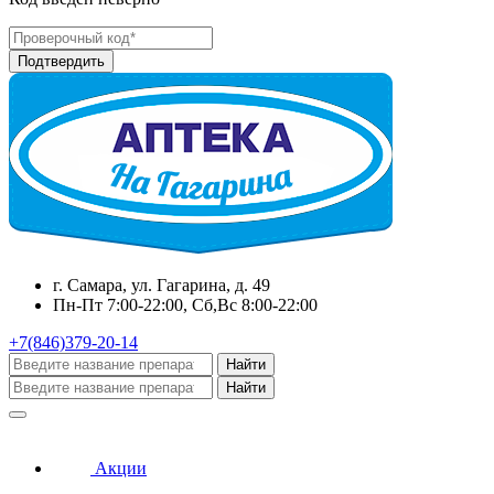
г. Самара, ул. Гагарина, д. 49
Пн-Пт 7:00-22:00, Сб,Вс 8:00-22:00
+7(846)379-20-14
Найти
Найти
Акции