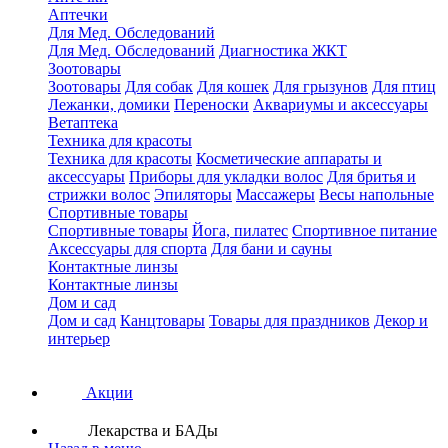
Аптечки
Для Мед. Обследований
Для Мед. Обследований
Диагностика ЖКТ
Зоотовары
Зоотовары
Для собак
Для кошек
Для грызунов
Для птиц
Лежанки, домики
Переноски
Аквариумы и аксессуары
Ветаптека
Техника для красоты
Техника для красоты
Косметические аппараты и
аксессуары
Приборы для укладки волос
Для бритья и
стрижки волос
Эпиляторы
Массажеры
Весы напольные
Спортивные товары
Спортивные товары
Йога, пилатес
Спортивное питание
Аксессуары для спорта
Для бани и сауны
Контактные линзы
Контактные линзы
Дом и сад
Дом и сад
Канцтовары
Товары для праздников
Декор и
интерьер
Акции
Лекарства и БАДы