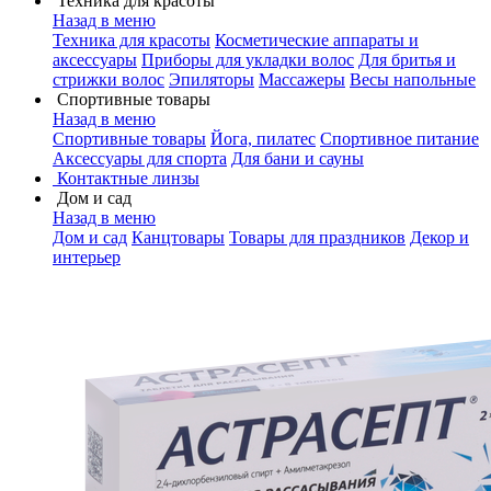
Техника для красоты
Назад в меню
Техника для красоты
Косметические аппараты и
аксессуары
Приборы для укладки волос
Для бритья и
стрижки волос
Эпиляторы
Массажеры
Весы напольные
Спортивные товары
Назад в меню
Спортивные товары
Йога, пилатес
Спортивное питание
Аксессуары для спорта
Для бани и сауны
Контактные линзы
Дом и сад
Назад в меню
Дом и сад
Канцтовары
Товары для праздников
Декор и
интерьер