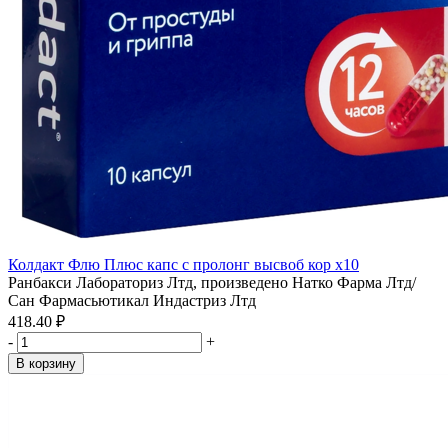
Колдакт Флю Плюс капс с пролонг высвоб кор x10
Ранбакси Лабораториз Лтд, произведено Натко Фарма Лтд/
Сан Фармасьютикал Индастриз Лтд
418.40 ₽
-
+
В корзину