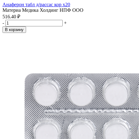
Анаферон табл д/рассас кор x20
Материа Медика Холдинг НПФ ООО
516.40 ₽
-
+
В корзину