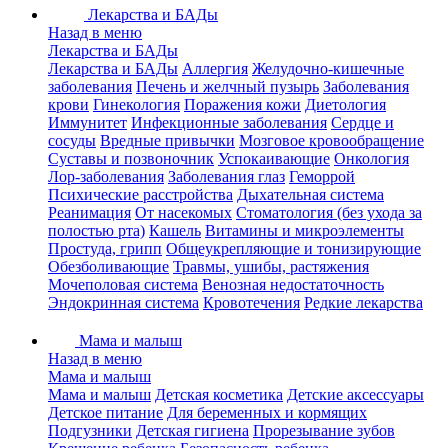
Лекарства и БАДы
Назад в меню
Лекарства и БАДы
Лекарства и БАДы
Аллергия
Желудочно-кишечные
заболевания
Печень и желчный пузырь
Заболевания
крови
Гинекология
Поражения кожи
Диетология
Иммунитет
Инфекционные заболевания
Сердце и
сосуды
Вредные привычки
Мозговое кровообращение
Суставы и позвоночник
Успокаивающие
Онкология
Лор-заболевания
Заболевания глаз
Геморрой
Психические расстройства
Дыхательная система
Реанимация
От насекомых
Стоматология (без ухода за
полостью рта)
Кашель
Витамины и микроэлементы
Простуда, грипп
Общеукрепляющие и тонизирующие
Обезболивающие
Травмы, ушибы, растяжения
Мочеполовая система
Венозная недостаточность
Эндокринная система
Кровотечения
Редкие лекарства
Мама и малыш
Назад в меню
Мама и малыш
Мама и малыш
Детская косметика
Детские аксессуары
Детское питание
Для беременных и кормящих
Подгузники
Детская гигиена
Прорезывание зубов