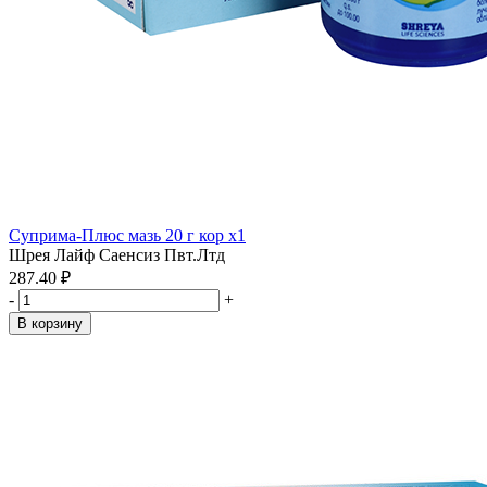
Суприма-Плюс мазь 20 г кор x1
Шрея Лайф Саенсиз Пвт.Лтд
287.40 ₽
-
+
В корзину