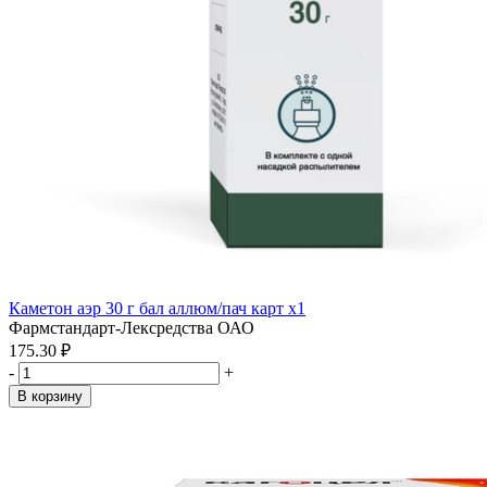
Каметон аэр 30 г бал аллюм/пач карт x1
Фармстандарт-Лексредства ОАО
175.30 ₽
-
+
В корзину