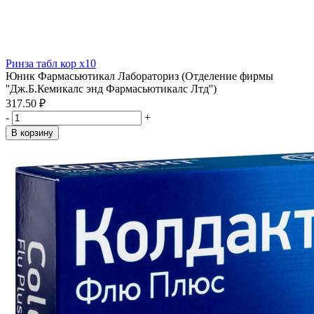
Ринза табл кор x10
Юник Фармасьютикал Лабораториз (Отделение фирмы
''Дж.Б.Кемикалс энд Фармасьютикалс Лтд'')
317.50 ₽
-
+
В корзину