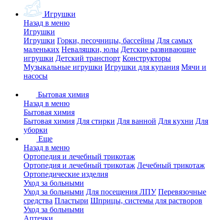
Игрушки
Назад в меню
Игрушки
Игрушки
Горки, песочницы, бассейны
Для самых
маленьких
Неваляшки, юлы
Детские развивающие
игрушки
Детский транспорт
Конструкторы
Музыкальные игрушки
Игрушки для купания
Мячи и
насосы
Бытовая химия
Назад в меню
Бытовая химия
Бытовая химия
Для стирки
Для ванной
Для кухни
Для
уборки
Еще
Назад в меню
Ортопедия и лечебный трикотаж
Ортопедия и лечебный трикотаж
Лечебный трикотаж
Ортопедические изделия
Уход за больными
Уход за больными
Для посещения ЛПУ
Перевязочные
средства
Пластыри
Шприцы, системы для растворов
Уход за больными
Аптечки