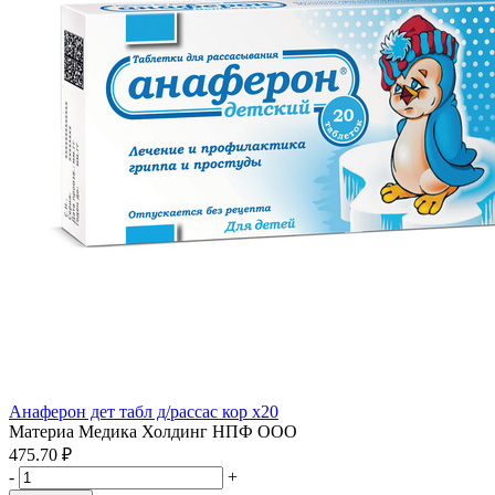
Анаферон дет табл д/рассас кор x20
Материа Медика Холдинг НПФ ООО
475.70 ₽
-
+