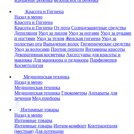
Крещение ребенка
Безопасность ребенка
Красота и Гигиена
Назад в меню
Красота и Гигиена
Красота и Гигиена
От пота
Солнцезащитные средства
Депиляция
Уход за лицом
Уход за ногами
Уход за руками
и ногтями
Уход за телом
Женская гигиена
Уход за
полостью рта
Выпадение волос
Гигиенические средства
Уход за волосами
Против перхоти
Витамины красоты
Декоративная косметика
Аксессуары для красоты и
макияжа
Для маникюра и педикюра
Парфюмерия
Косметология
Медицинская техника
Назад в меню
Медицинская техника
Медицинская техника
Глюкометры
Аппараты для
лечения
Мед.приборы
Интимные товары
Назад в меню
Интимные товары
Интимные товары
Интим-комфорт
Контрацепция
(местная)
Для потенции