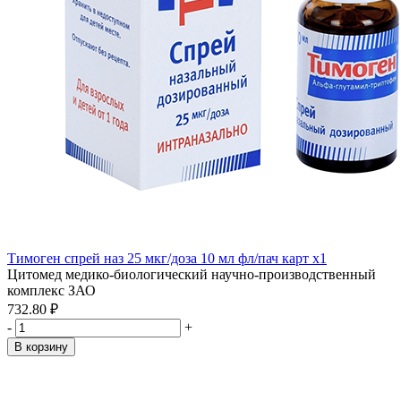
Тимоген спрей наз 25 мкг/доза 10 мл фл/пач карт x1
Цитомед медико-биологический научно-производственный
комплекс ЗАО
732.80 ₽
-
+
В корзину