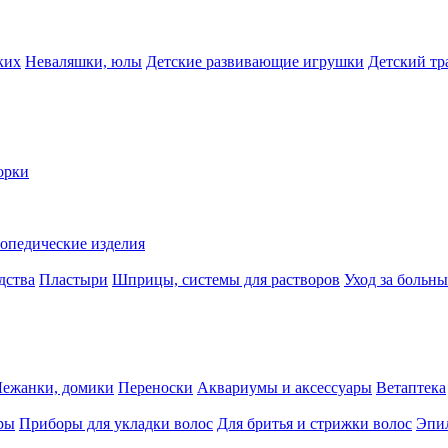
ких
Неваляшки, юлы
Детские развивающие игрушки
Детский тр
орки
опедические изделия
дства
Пластыри
Шприцы, системы для растворов
Уход за больн
Лежанки, домики
Переноски
Аквариумы и аксессуары
Ветаптека
ры
Приборы для укладки волос
Для бритья и стрижки волос
Эпи