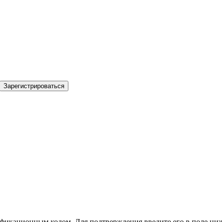
Зарегистрироваться
фикационным кодом. Для подтверждения введите его в поле ниж