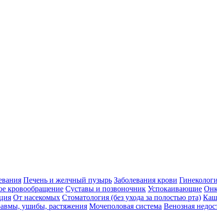
евания
Печень и желчный пузырь
Заболевания крови
Гинеколог
ое кровообращение
Суставы и позвоночник
Успокаивающие
Онк
ция
От насекомых
Стоматология (без ухода за полостью рта)
Каш
авмы, ушибы, растяжения
Мочеполовая система
Венозная недос