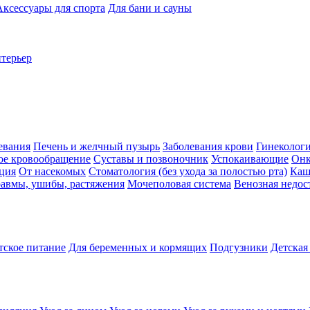
Аксессуары для спорта
Для бани и сауны
нтерьер
евания
Печень и желчный пузырь
Заболевания крови
Гинеколог
ое кровообращение
Суставы и позвоночник
Успокаивающие
Онк
ция
От насекомых
Стоматология (без ухода за полостью рта)
Каш
авмы, ушибы, растяжения
Мочеполовая система
Венозная недос
тское питание
Для беременных и кормящих
Подгузники
Детская