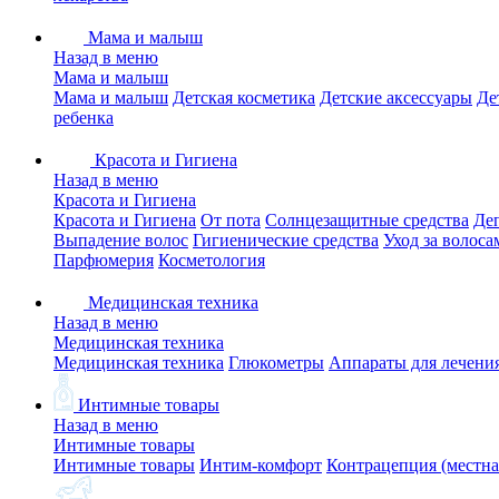
Мама и малыш
Назад в меню
Мама и малыш
Мама и малыш
Детская косметика
Детские аксессуары
Де
ребенка
Красота и Гигиена
Назад в меню
Красота и Гигиена
Красота и Гигиена
От пота
Солнцезащитные средства
Де
Выпадение волос
Гигиенические средства
Уход за волоса
Парфюмерия
Косметология
Медицинская техника
Назад в меню
Медицинская техника
Медицинская техника
Глюкометры
Аппараты для лечени
Интимные товары
Назад в меню
Интимные товары
Интимные товары
Интим-комфорт
Контрацепция (местна