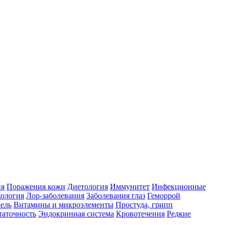
ия
Поражения кожи
Диетология
Иммунитет
Инфекционные
ология
Лор-заболевания
Заболевания глаз
Геморрой
ель
Витамины и микроэлементы
Простуда, грипп
таточность
Эндокринная система
Кровотечения
Редкие