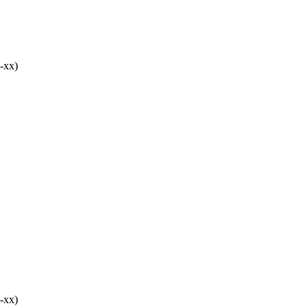
-хх)
-хх)