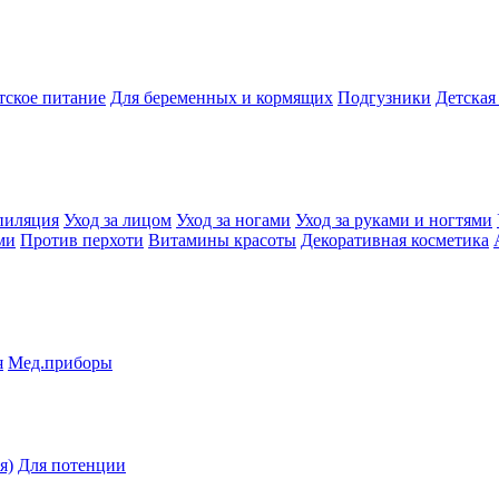
тское питание
Для беременных и кормящих
Подгузники
Детская
пиляция
Уход за лицом
Уход за ногами
Уход за руками и ногтями
ми
Против перхоти
Витамины красоты
Декоративная косметика
я
Мед.приборы
я)
Для потенции