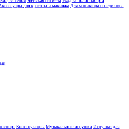
Уход за телом
Женская гигиена
Уход за полостью рта
Аксессуары для красоты и макияжа
Для маникюра и педикюра
ыми
анспорт
Конструкторы
Музыкальные игрушки
Игрушки для