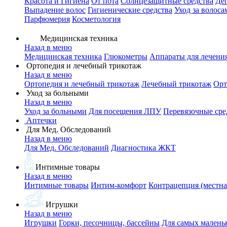
Красота и Гигиена
От пота
Солнцезащитные средства
Де
Выпадение волос
Гигиенические средства
Уход за волоса
Парфюмерия
Косметология
Медицинская техника
Назад в меню
Медицинская техника
Глюкометры
Аппараты для лечени
Ортопедия и лечебный трикотаж
Назад в меню
Ортопедия и лечебный трикотаж
Лечебный трикотаж
Орт
Уход за больными
Назад в меню
Уход за больными
Для посещения ЛПУ
Перевязочные сре
Аптечки
Для Мед. Обследований
Назад в меню
Для Мед. Обследований
Диагностика ЖКТ
Интимные товары
Назад в меню
Интимные товары
Интим-комфорт
Контрацепция (местна
Игрушки
Назад в меню
Игрушки
Горки, песочницы, бассейны
Для самых малень