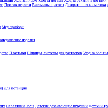
пиляция
Уход за лицом
Уход за ногами
Уход за руками и ногтями
ми
Против перхоти
Витамины красоты
Декоративная косметика
я
Мед.приборы
опедические изделия
дства
Пластыри
Шприцы, системы для растворов
Уход за больн
я)
Для потенции
ких
Неваляшки, юлы
Детские развивающие игрушки
Детский тр