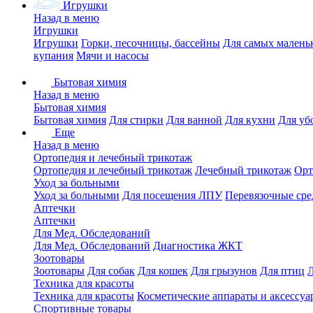
Игрушки
Назад в меню
Игрушки
Игрушки
Горки, песочницы, бассейны
Для самых малень
купания
Мячи и насосы
Бытовая химия
Назад в меню
Бытовая химия
Бытовая химия
Для стирки
Для ванной
Для кухни
Для уб
Еще
Назад в меню
Ортопедия и лечебный трикотаж
Ортопедия и лечебный трикотаж
Лечебный трикотаж
Орт
Уход за больными
Уход за больными
Для посещения ЛПУ
Перевязочные сре
Аптечки
Аптечки
Для Мед. Обследований
Для Мед. Обследований
Диагностика ЖКТ
Зоотовары
Зоотовары
Для собак
Для кошек
Для грызунов
Для птиц
Техника для красоты
Техника для красоты
Косметические аппараты и аксессуа
Спортивные товары