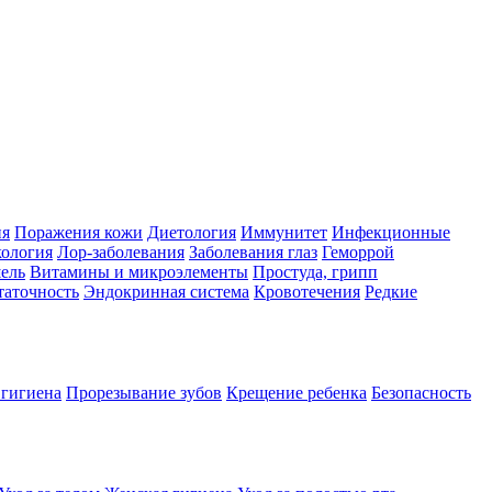
ия
Поражения кожи
Диетология
Иммунитет
Инфекционные
ология
Лор-заболевания
Заболевания глаз
Геморрой
ель
Витамины и микроэлементы
Простуда, грипп
таточность
Эндокринная система
Кровотечения
Редкие
 гигиена
Прорезывание зубов
Крещение ребенка
Безопасность