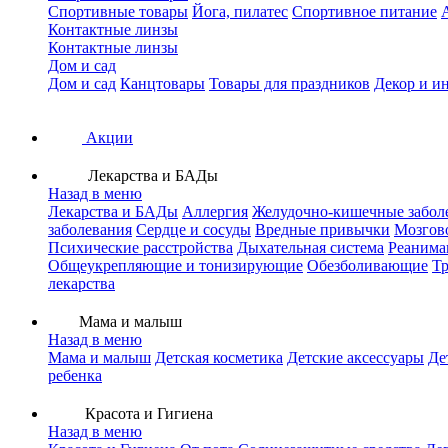
Спортивные товары
Йога, пилатес
Спортивное питание
Контактные линзы
Контактные линзы
Дом и сад
Дом и сад
Канцтовары
Товары для праздников
Декор и и
Акции
Лекарства и БАДы
Назад в меню
Лекарства и БАДы
Аллергия
Желудочно-кишечные забол
заболевания
Сердце и сосуды
Вредные привычки
Мозгов
Психические расстройства
Дыхательная система
Реанима
Общеукрепляющие и тонизирующие
Обезболивающие
Тр
лекарства
Мама и малыш
Назад в меню
Мама и малыш
Детская косметика
Детские аксессуары
Де
ребенка
Красота и Гигиена
Назад в меню