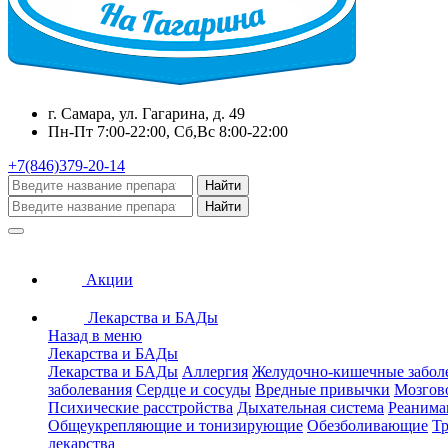
г. Самара, ул. Гагарина, д. 49
Пн-Пт 7:00-22:00, Сб,Вс 8:00-22:00
+7(846)379-20-14
Найти
Найти
Акции
Лекарства и БАДы
Назад в меню
Лекарства и БАДы
Лекарства и БАДы
Аллергия
Желудочно-кишечные забол
заболевания
Сердце и сосуды
Вредные привычки
Мозгов
Психические расстройства
Дыхательная система
Реанима
Общеукрепляющие и тонизирующие
Обезболивающие
Тр
лекарства