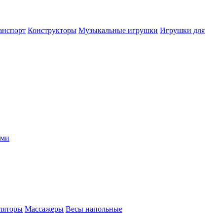
анспорт
Конструкторы
Музыкальные игрушки
Игрушки для
ыми
ляторы
Массажеры
Весы напольные