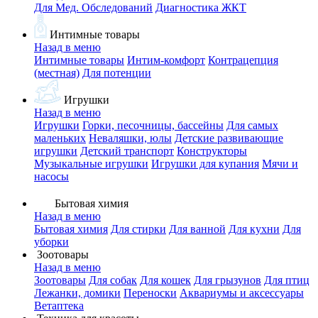
Для Мед. Обследований
Диагностика ЖКТ
Интимные товары
Назад в меню
Интимные товары
Интим-комфорт
Контрацепция
(местная)
Для потенции
Игрушки
Назад в меню
Игрушки
Горки, песочницы, бассейны
Для самых
маленьких
Неваляшки, юлы
Детские развивающие
игрушки
Детский транспорт
Конструкторы
Музыкальные игрушки
Игрушки для купания
Мячи и
насосы
Бытовая химия
Назад в меню
Бытовая химия
Для стирки
Для ванной
Для кухни
Для
уборки
Зоотовары
Назад в меню
Зоотовары
Для собак
Для кошек
Для грызунов
Для птиц
Лежанки, домики
Переноски
Аквариумы и аксессуары
Ветаптека