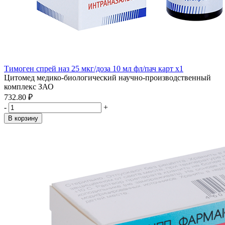
Тимоген спрей наз 25 мкг/доза 10 мл фл/пач карт x1
Цитомед медико-биологический научно-производственный
комплекс ЗАО
732.80 ₽
-
+
В корзину