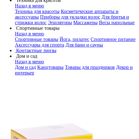
Техника для красоты
Назад в меню
Техника для красоты
Косметические аппараты и
аксессуары
Приборы для укладки волос
Для бритья и
стрижки волос
Эпиляторы
Массажеры
Весы напольные
Спортивные товары
Назад в меню
Спортивные товары
Йога, пилатес
Спортивное питание
Аксессуары для спорта
Для бани и сауны
Контактные линзы
Дом и сад
Назад в меню
Дом и сад
Канцтовары
Товары для праздников
Декор и
интерьер