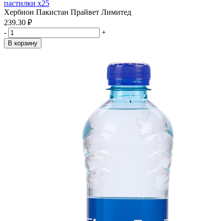
пастилки x25
Хербион Пакистан Прайвет Лимитед
239.30 ₽
-
+
В корзину