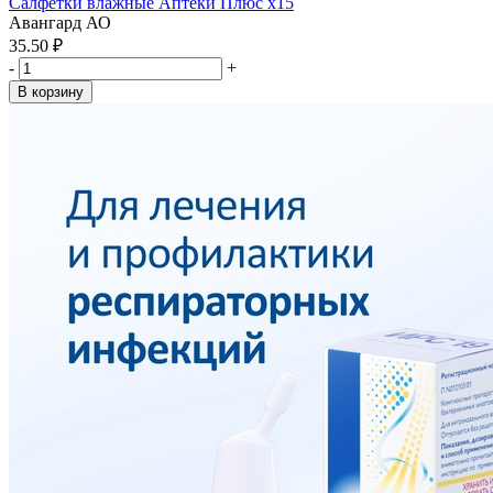
Салфетки влажные Аптеки Плюс x15
Авангард АО
35.50 ₽
-
+
В корзину