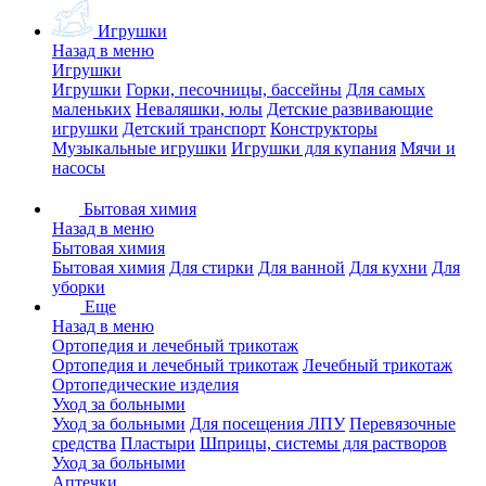
Игрушки
Назад в меню
Игрушки
Игрушки
Горки, песочницы, бассейны
Для самых
маленьких
Неваляшки, юлы
Детские развивающие
игрушки
Детский транспорт
Конструкторы
Музыкальные игрушки
Игрушки для купания
Мячи и
насосы
Бытовая химия
Назад в меню
Бытовая химия
Бытовая химия
Для стирки
Для ванной
Для кухни
Для
уборки
Еще
Назад в меню
Ортопедия и лечебный трикотаж
Ортопедия и лечебный трикотаж
Лечебный трикотаж
Ортопедические изделия
Уход за больными
Уход за больными
Для посещения ЛПУ
Перевязочные
средства
Пластыри
Шприцы, системы для растворов
Уход за больными
Аптечки