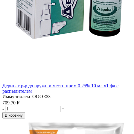
Деринат р-р д/наружн и местн прим 0.25% 10 мл x1 фл с
распылителем
Иммуннолекс ООО ФЗ
709.70 ₽
-
+
В корзину