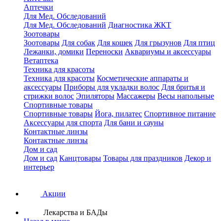
Аптечки
Для Мед. Обследований
Для Мед. Обследований
Диагностика ЖКТ
Зоотовары
Зоотовары
Для собак
Для кошек
Для грызунов
Для птиц
Лежанки, домики
Переноски
Аквариумы и аксессуары
Ветаптека
Техника для красоты
Техника для красоты
Косметические аппараты и
аксессуары
Приборы для укладки волос
Для бритья и
стрижки волос
Эпиляторы
Массажеры
Весы напольные
Спортивные товары
Спортивные товары
Йога, пилатес
Спортивное питание
Аксессуары для спорта
Для бани и сауны
Контактные линзы
Контактные линзы
Дом и сад
Дом и сад
Канцтовары
Товары для праздников
Декор и
интерьер
Акции
Лекарства и БАДы