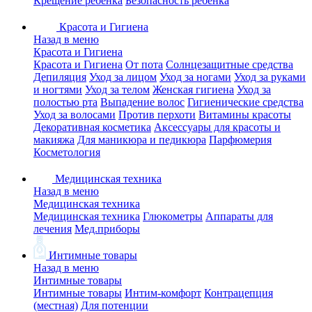
Крещение ребенка
Безопасность ребенка
Красота и Гигиена
Назад в меню
Красота и Гигиена
Красота и Гигиена
От пота
Солнцезащитные средства
Депиляция
Уход за лицом
Уход за ногами
Уход за руками
и ногтями
Уход за телом
Женская гигиена
Уход за
полостью рта
Выпадение волос
Гигиенические средства
Уход за волосами
Против перхоти
Витамины красоты
Декоративная косметика
Аксессуары для красоты и
макияжа
Для маникюра и педикюра
Парфюмерия
Косметология
Медицинская техника
Назад в меню
Медицинская техника
Медицинская техника
Глюкометры
Аппараты для
лечения
Мед.приборы
Интимные товары
Назад в меню
Интимные товары
Интимные товары
Интим-комфорт
Контрацепция
(местная)
Для потенции