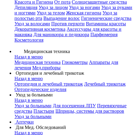
Красота и Гигиена
От пота
Солнцезащитные средства
Депиляция
Уход за лицом
Уход за ногами
Уход за руками
и ногтями
Уход за телом
Женская гигиена
Уход за
полостью рта
Выпадение волос
Гигиенические средства
Уход за волосами
Против перхоти
Витамины красоты
Декоративная косметика
Аксессуары для красоты и
макияжа
Для маникюра и педикюра
Парфюмерия
Косметология
Медицинская техника
Назад в меню
Медицинская техника
Глюкометры
Аппараты для
лечения
Мед.приборы
Ортопедия и лечебный трикотаж
Назад в меню
Ортопедия и лечебный трикотаж
Лечебный трикотаж
Ортопедические изделия
Уход за больными
Назад в меню
Уход за больными
Для посещения ЛПУ
Перевязочные
средства
Пластыри
Шприцы, системы для растворов
Уход за больными
Аптечки
Для Мед. Обследований
Назад в меню