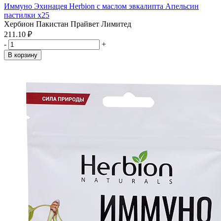
Иммуно Эхинацея Herbion с маслом эвкалипта Апельсин
пастилки x25
Хербион Пакистан Прайвет Лимитед
211.10 ₽
-
+
В корзину