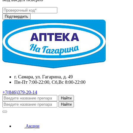
г. Самара, ул. Гагарина, д. 49
Пн-Пт 7:00-22:00, Сб,Вс 8:00-22:00
+7(846)379-20-14
Найти
Найти
Акции