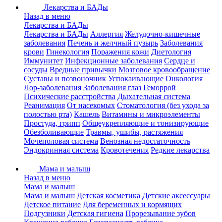
Лекарства и БАДы
Назад в меню
Лекарства и БАДы
Лекарства и БАДы
Аллергия
Желудочно-кишечные
заболевания
Печень и желчный пузырь
Заболевания
крови
Гинекология
Поражения кожи
Диетология
Иммунитет
Инфекционные заболевания
Сердце и
сосуды
Вредные привычки
Мозговое кровообращение
Суставы и позвоночник
Успокаивающие
Онкология
Лор-заболевания
Заболевания глаз
Геморрой
Психические расстройства
Дыхательная система
Реанимация
От насекомых
Стоматология (без ухода за
полостью рта)
Кашель
Витамины и микроэлементы
Простуда, грипп
Общеукрепляющие и тонизирующие
Обезболивающие
Травмы, ушибы, растяжения
Мочеполовая система
Венозная недостаточность
Эндокринная система
Кровотечения
Редкие лекарства
Мама и малыш
Назад в меню
Мама и малыш
Мама и малыш
Детская косметика
Детские аксессуары
Детское питание
Для беременных и кормящих
Подгузники
Детская гигиена
Прорезывание зубов