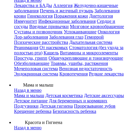
Назад в меню
Лекарства и БАДы
Аллергия
Желудочно-кишечные
заболевания
Печень и желчный пузырь
Заболевания
крови
Гинекология
Поражения кожи
Диетология
Иммунитет
Инфекционные заболевания
Сердце и
сосуды
Вредные привычки
Мозговое кровообращение
Суставы и позвоночник
Успокаивающие
Онкология
Лор-заболевания
Заболевания глаз
Геморрой
Психические расстройства
Дыхательная система
Реанимация
От насекомых
Стоматология (без ухода за
полостью рта)
Кашель
Витамины и микроэлементы
Простуда, грипп
Общеукрепляющие и тонизирующие
Обезболивающие
Травмы, ушибы, растяжения
Мочеполовая система
Венозная недостаточность
Эндокринная система
Кровотечения
Редкие лекарства
Мама и малыш
Назад в меню
Мама и малыш
Детская косметика
Детские аксессуары
Детское питание
Для беременных и кормящих
Подгузники
Детская гигиена
Прорезывание зубов
Крещение ребенка
Безопасность ребенка
Красота и Гигиена
Назад в меню