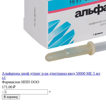
Альфарона лиоф д/приг р-ра д/интраназ введ 50000 МЕ 5 мл
x1
Фармаклон НПП ООО
171.00 ₽
-
+
В корзину