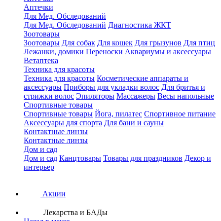
Аптечки
Для Мед. Обследований
Для Мед. Обследований
Диагностика ЖКТ
Зоотовары
Зоотовары
Для собак
Для кошек
Для грызунов
Для птиц
Лежанки, домики
Переноски
Аквариумы и аксессуары
Ветаптека
Техника для красоты
Техника для красоты
Косметические аппараты и
аксессуары
Приборы для укладки волос
Для бритья и
стрижки волос
Эпиляторы
Массажеры
Весы напольные
Спортивные товары
Спортивные товары
Йога, пилатес
Спортивное питание
Аксессуары для спорта
Для бани и сауны
Контактные линзы
Контактные линзы
Дом и сад
Дом и сад
Канцтовары
Товары для праздников
Декор и
интерьер
Акции
Лекарства и БАДы