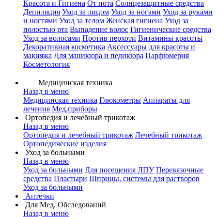
Красота и Гигиена
От пота
Солнцезащитные средства
Депиляция
Уход за лицом
Уход за ногами
Уход за руками
и ногтями
Уход за телом
Женская гигиена
Уход за
полостью рта
Выпадение волос
Гигиенические средства
Уход за волосами
Против перхоти
Витамины красоты
Декоративная косметика
Аксессуары для красоты и
макияжа
Для маникюра и педикюра
Парфюмерия
Косметология
Медицинская техника
Назад в меню
Медицинская техника
Глюкометры
Аппараты для
лечения
Мед.приборы
Ортопедия и лечебный трикотаж
Назад в меню
Ортопедия и лечебный трикотаж
Лечебный трикотаж
Ортопедические изделия
Уход за больными
Назад в меню
Уход за больными
Для посещения ЛПУ
Перевязочные
средства
Пластыри
Шприцы, системы для растворов
Уход за больными
Аптечки
Для Мед. Обследований
Назад в меню