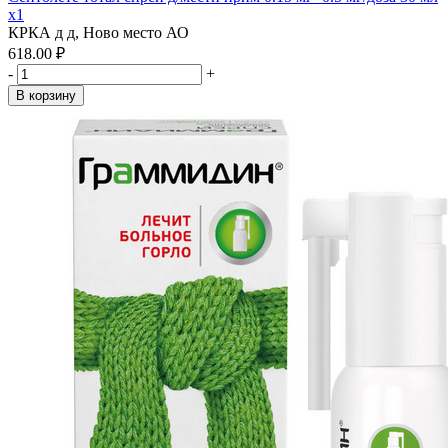
x1
КРКА д д, Ново место АО
618.00 ₽
-
+
В корзину