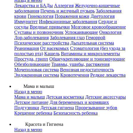
Назад в меню
Лекарства и БАДы
Аллергия
Желудочно-кишечные
заболевания
Печень и желчный пузырь
Заболевания
крови
Гинекология
Поражения кожи
Диетология
Иммунитет
Инфекционные заболевания
Сердце и
сосуды
Вредные привычки
Мозговое кровообращение
Суставы и позвоночник
Успокаивающие
Онкология
Лор-заболевания
Заболевания глаз
Геморрой
Психические расстройства
Дыхательная система
Реанимация
От насекомых
Стоматология (без ухода за
полостью рта)
Кашель
Витамины и микроэлементы
Простуда, грипп
Общеукрепляющие и тонизирующие
Обезболивающие
Травмы, ушибы, растяжения
Мочеполовая система
Венозная недостаточность
Эндокринная система
Кровотечения
Редкие лекарства
Мама и малыш
Назад в меню
Мама и малыш
Детская косметика
Детские аксессуары
Детское питание
Для беременных и кормящих
Подгузники
Детская гигиена
Прорезывание зубов
Крещение ребенка
Безопасность ребенка
Красота и Гигиена
Назад в меню