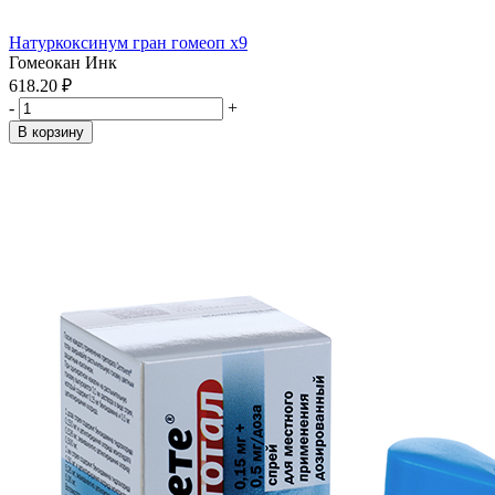
Натуркоксинум гран гомеоп x9
Гомеокан Инк
618.20 ₽
-
+
В корзину