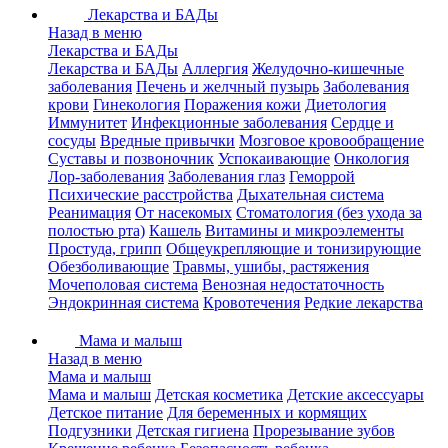
Лекарства и БАДы
Назад в меню
Лекарства и БАДы
Лекарства и БАДы
Аллергия
Желудочно-кишечные
заболевания
Печень и желчный пузырь
Заболевания
крови
Гинекология
Поражения кожи
Диетология
Иммунитет
Инфекционные заболевания
Сердце и
сосуды
Вредные привычки
Мозговое кровообращение
Суставы и позвоночник
Успокаивающие
Онкология
Лор-заболевания
Заболевания глаз
Геморрой
Психические расстройства
Дыхательная система
Реанимация
От насекомых
Стоматология (без ухода за
полостью рта)
Кашель
Витамины и микроэлементы
Простуда, грипп
Общеукрепляющие и тонизирующие
Обезболивающие
Травмы, ушибы, растяжения
Мочеполовая система
Венозная недостаточность
Эндокринная система
Кровотечения
Редкие лекарства
Мама и малыш
Назад в меню
Мама и малыш
Мама и малыш
Детская косметика
Детские аксессуары
Детское питание
Для беременных и кормящих
Подгузники
Детская гигиена
Прорезывание зубов