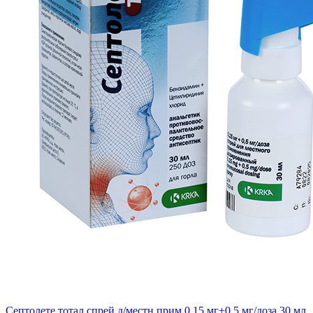
Септолете тотал спрей д/местн прим 0.15 мг+0.5 мг/доза 30 мл