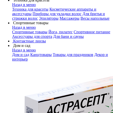
Техника для красоты
Назад в меню
Техника для красоты
Косметические аппараты и
аксессуары
Приборы для укладки волос
Для бритья и
стрижки волос
Эпиляторы
Массажеры
Весы напольные
Спортивные товары
Назад в меню
Спортивные товары
Йога, пилатес
Спортивное питание
Аксессуары для спорта
Для бани и сауны
Контактные линзы
Дом и сад
Назад в меню
Дом и сад
Канцтовары
Товары для праздников
Декор и
интерьер