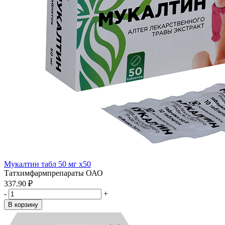
Мукалтин табл 50 мг x50
Татхимфармпрепараты ОАО
337.90 ₽
-
+
В корзину