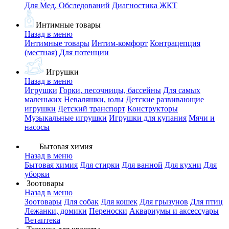
Для Мед. Обследований
Диагностика ЖКТ
Интимные товары
Назад в меню
Интимные товары
Интим-комфорт
Контрацепция
(местная)
Для потенции
Игрушки
Назад в меню
Игрушки
Горки, песочницы, бассейны
Для самых
маленьких
Неваляшки, юлы
Детские развивающие
игрушки
Детский транспорт
Конструкторы
Музыкальные игрушки
Игрушки для купания
Мячи и
насосы
Бытовая химия
Назад в меню
Бытовая химия
Для стирки
Для ванной
Для кухни
Для
уборки
Зоотовары
Назад в меню
Зоотовары
Для собак
Для кошек
Для грызунов
Для птиц
Лежанки, домики
Переноски
Аквариумы и аксессуары
Ветаптека