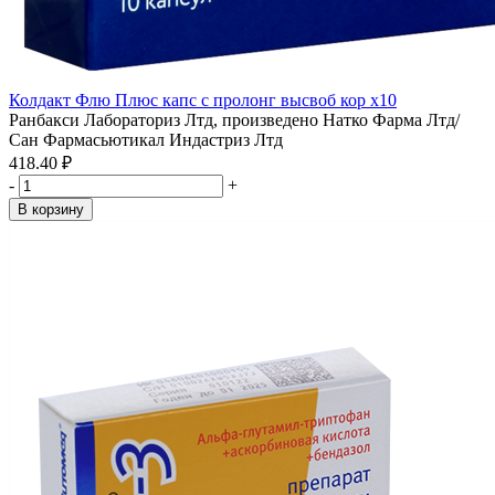
Колдакт Флю Плюс капс с пролонг высвоб кор x10
Ранбакси Лабораториз Лтд, произведено Натко Фарма Лтд/
Сан Фармасьютикал Индастриз Лтд
418.40 ₽
-
+
В корзину