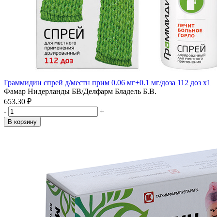
Граммидин спрей д/местн прим 0.06 мг+0.1 мг/доза 112 доз x1
Фамар Нидерланды БВ/Делфарм Бладель Б.В.
653.30 ₽
-
+
В корзину