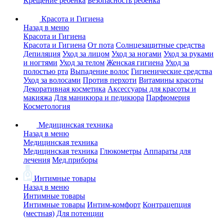
Крещение ребенка
Безопасность ребенка
Красота и Гигиена
Назад в меню
Красота и Гигиена
Красота и Гигиена
От пота
Солнцезащитные средства
Депиляция
Уход за лицом
Уход за ногами
Уход за руками
и ногтями
Уход за телом
Женская гигиена
Уход за
полостью рта
Выпадение волос
Гигиенические средства
Уход за волосами
Против перхоти
Витамины красоты
Декоративная косметика
Аксессуары для красоты и
макияжа
Для маникюра и педикюра
Парфюмерия
Косметология
Медицинская техника
Назад в меню
Медицинская техника
Медицинская техника
Глюкометры
Аппараты для
лечения
Мед.приборы
Интимные товары
Назад в меню
Интимные товары
Интимные товары
Интим-комфорт
Контрацепция
(местная)
Для потенции