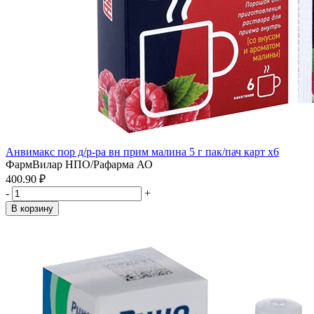
Анвимакс пор д/р-ра вн прим малина 5 г пак/пач карт x6
ФармВилар НПО/Рафарма АО
400.90 ₽
-
+
В корзину