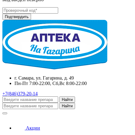
г. Самара, ул. Гагарина, д. 49
Пн-Пт 7:00-22:00, Сб,Вс 8:00-22:00
+7(846)379-20-14
Найти
Найти
Акции