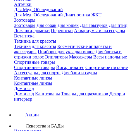
Аптечки
Для Мед. Обследований
Для Мед. Обследований
Диагностика ЖКТ
Зоотовары
Зоотовары
Для собак
Для кошек
Для грызунов
Для птиц
Лежанки, домики
Переноски
Аквариумы и аксессуары
Ветаптека
Техника для красоты
Техника для красоты
Косметические аппараты и
аксессуары
Приборы для укладки волос
Для бритья и
стрижки волос
Эпиляторы
Массажеры
Весы напольные
Спортивные товары
Спортивные товары
Йога, пилатес
Спортивное питание
Аксессуары для спорта
Для бани и сауны
Контактные линзы
Контактные линзы
Дом и сад
Дом и сад
Канцтовары
Товары для праздников
Декор и
интерьер
Акции
Лекарства и БАДы