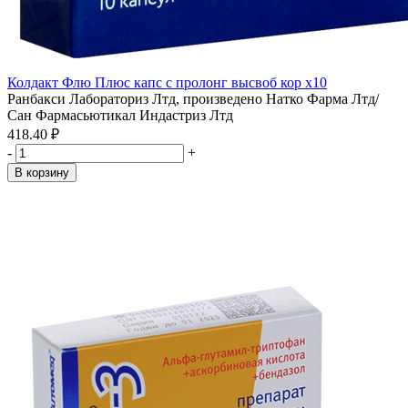
Колдакт Флю Плюс капс с пролонг высвоб кор x10
Ранбакси Лабораториз Лтд, произведено Натко Фарма Лтд/
Сан Фармасьютикал Индастриз Лтд
418.40 ₽
-
+
В корзину