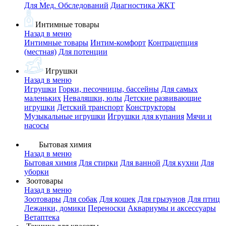
Для Мед. Обследований
Диагностика ЖКТ
Интимные товары
Назад в меню
Интимные товары
Интим-комфорт
Контрацепция
(местная)
Для потенции
Игрушки
Назад в меню
Игрушки
Горки, песочницы, бассейны
Для самых
маленьких
Неваляшки, юлы
Детские развивающие
игрушки
Детский транспорт
Конструкторы
Музыкальные игрушки
Игрушки для купания
Мячи и
насосы
Бытовая химия
Назад в меню
Бытовая химия
Для стирки
Для ванной
Для кухни
Для
уборки
Зоотовары
Назад в меню
Зоотовары
Для собак
Для кошек
Для грызунов
Для птиц
Лежанки, домики
Переноски
Аквариумы и аксессуары
Ветаптека