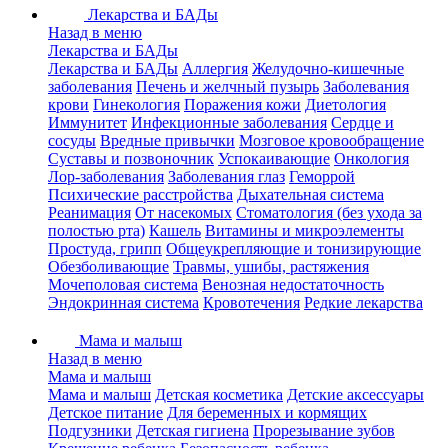
Лекарства и БАДы
Назад в меню
Лекарства и БАДы
Лекарства и БАДы
Аллергия
Желудочно-кишечные
заболевания
Печень и желчный пузырь
Заболевания
крови
Гинекология
Поражения кожи
Диетология
Иммунитет
Инфекционные заболевания
Сердце и
сосуды
Вредные привычки
Мозговое кровообращение
Суставы и позвоночник
Успокаивающие
Онкология
Лор-заболевания
Заболевания глаз
Геморрой
Психические расстройства
Дыхательная система
Реанимация
От насекомых
Стоматология (без ухода за
полостью рта)
Кашель
Витамины и микроэлементы
Простуда, грипп
Общеукрепляющие и тонизирующие
Обезболивающие
Травмы, ушибы, растяжения
Мочеполовая система
Венозная недостаточность
Эндокринная система
Кровотечения
Редкие лекарства
Мама и малыш
Назад в меню
Мама и малыш
Мама и малыш
Детская косметика
Детские аксессуары
Детское питание
Для беременных и кормящих
Подгузники
Детская гигиена
Прорезывание зубов