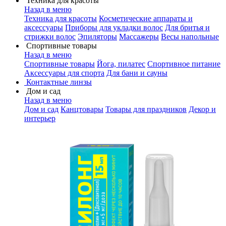
Техника для красоты
Назад в меню
Техника для красоты
Косметические аппараты и
аксессуары
Приборы для укладки волос
Для бритья и
стрижки волос
Эпиляторы
Массажеры
Весы напольные
Спортивные товары
Назад в меню
Спортивные товары
Йога, пилатес
Спортивное питание
Аксессуары для спорта
Для бани и сауны
Контактные линзы
Дом и сад
Назад в меню
Дом и сад
Канцтовары
Товары для праздников
Декор и
интерьер