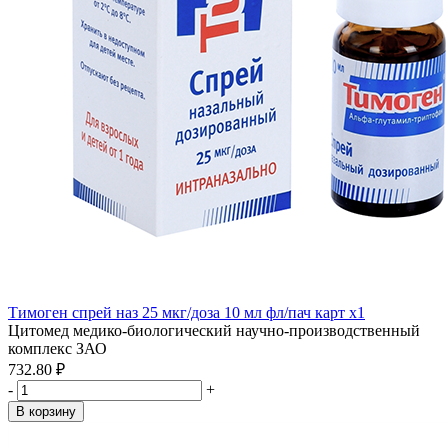
Тимоген спрей наз 25 мкг/доза 10 мл фл/пач карт x1
Цитомед медико-биологический научно-производственный
комплекс ЗАО
732.80 ₽
-
+
В корзину