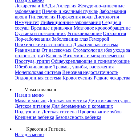
Назад в меню
Лекарства и БАДы
Аллергия
Желудочно-кишечные
заболевания
Печень и желчный пузырь
Заболевания
крови
Гинекология
Поражения кожи
Диетология
Иммунитет
Инфекционные заболевания
Сердце и
сосуды
Вредные привычки
Мозговое кровообращение
Суставы и позвоночник
Успокаивающие
Онкология
Лор-заболевания
Заболевания глаз
Геморрой
Психические расстройства
Дыхательная система
Реанимация
От насекомых
Стоматология (без ухода за
полостью рта)
Кашель
Витамины и микроэлементы
Простуда, грипп
Общеукрепляющие и тонизирующие
Обезболивающие
Травмы, ушибы, растяжения
Мочеполовая система
Венозная недостаточность
Эндокринная система
Кровотечения
Редкие лекарства
Мама и малыш
Назад в меню
Мама и малыш
Детская косметика
Детские аксессуары
Детское питание
Для беременных и кормящих
Подгузники
Детская гигиена
Прорезывание зубов
Крещение ребенка
Безопасность ребенка
Красота и Гигиена
Назад в меню