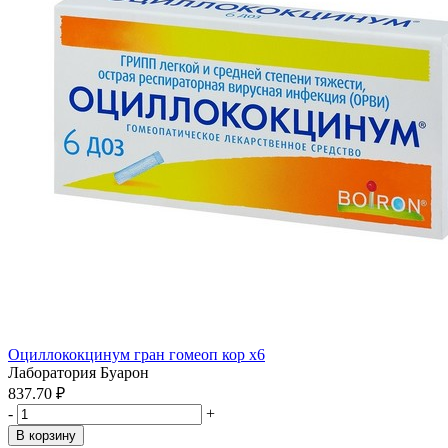
Оциллококцинум гран гомеоп кор x6
Лаборатория Буарон
837.70 ₽
-
+
В корзину