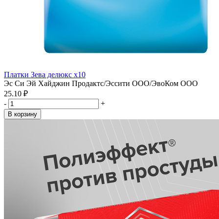
Платки Зева делюкс х10
Эс Си Эй Хайджин Продактс/Эссити ООО/ЭвоКом ООО
25.10 ₽
-
+
В корзину