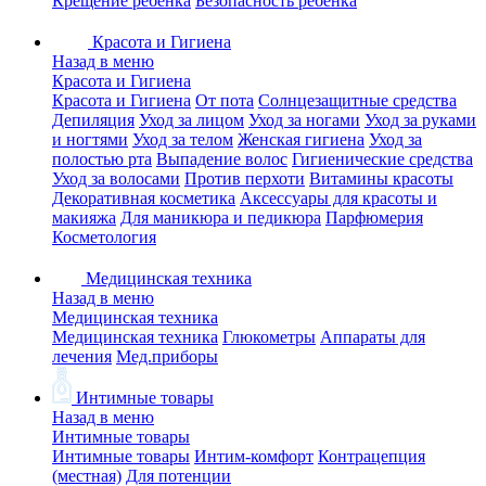
Крещение ребенка
Безопасность ребенка
Красота и Гигиена
Назад в меню
Красота и Гигиена
Красота и Гигиена
От пота
Солнцезащитные средства
Депиляция
Уход за лицом
Уход за ногами
Уход за руками
и ногтями
Уход за телом
Женская гигиена
Уход за
полостью рта
Выпадение волос
Гигиенические средства
Уход за волосами
Против перхоти
Витамины красоты
Декоративная косметика
Аксессуары для красоты и
макияжа
Для маникюра и педикюра
Парфюмерия
Косметология
Медицинская техника
Назад в меню
Медицинская техника
Медицинская техника
Глюкометры
Аппараты для
лечения
Мед.приборы
Интимные товары
Назад в меню
Интимные товары
Интимные товары
Интим-комфорт
Контрацепция
(местная)
Для потенции