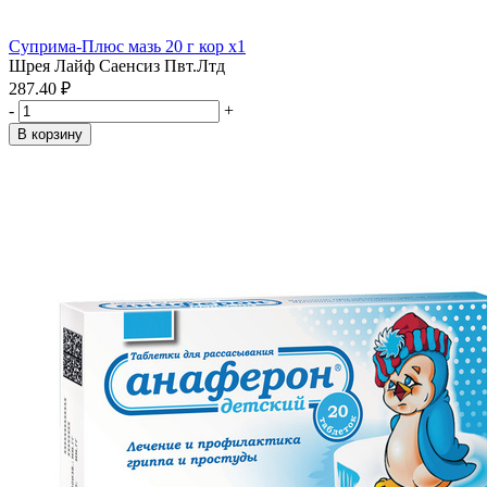
Суприма-Плюс мазь 20 г кор x1
Шрея Лайф Саенсиз Пвт.Лтд
287.40 ₽
-
+
В корзину