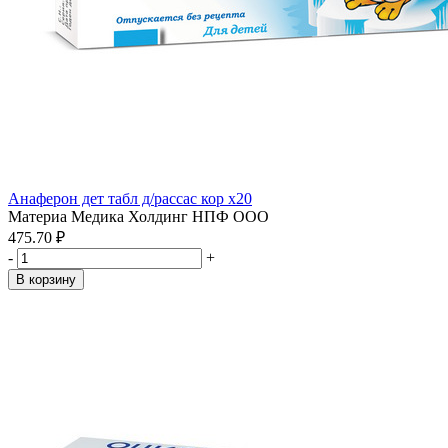
Анаферон дет табл д/рассас кор x20
Материа Медика Холдинг НПФ ООО
475.70 ₽
-
+
В корзину