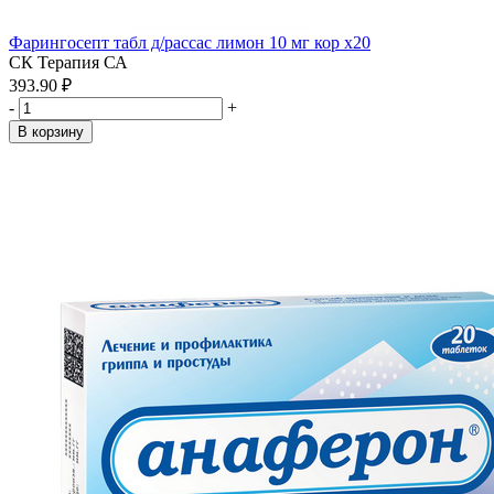
Фарингосепт табл д/рассас лимон 10 мг кор x20
СК Терапия СА
393.90 ₽
-
+
В корзину