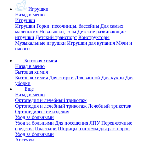
Игрушки
Назад в меню
Игрушки
Игрушки
Горки, песочницы, бассейны
Для самых
маленьких
Неваляшки, юлы
Детские развивающие
игрушки
Детский транспорт
Конструкторы
Музыкальные игрушки
Игрушки для купания
Мячи и
насосы
Бытовая химия
Назад в меню
Бытовая химия
Бытовая химия
Для стирки
Для ванной
Для кухни
Для
уборки
Еще
Назад в меню
Ортопедия и лечебный трикотаж
Ортопедия и лечебный трикотаж
Лечебный трикотаж
Ортопедические изделия
Уход за больными
Уход за больными
Для посещения ЛПУ
Перевязочные
средства
Пластыри
Шприцы, системы для растворов
Уход за больными
Аптечки