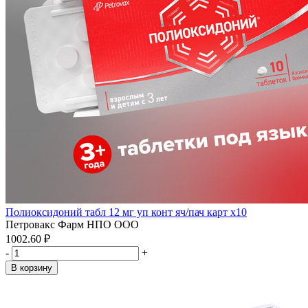
Полиоксидоний табл 12 мг уп конт яч/пач карт x10
Петровакс Фарм НПО ООО
1002.60 ₽
-
+
В корзину