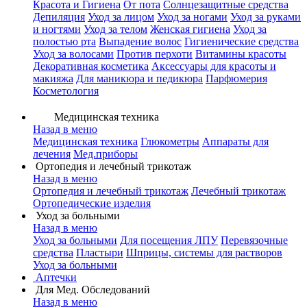
Красота и Гигиена
От пота
Солнцезащитные средства
Депиляция
Уход за лицом
Уход за ногами
Уход за руками
и ногтями
Уход за телом
Женская гигиена
Уход за
полостью рта
Выпадение волос
Гигиенические средства
Уход за волосами
Против перхоти
Витамины красоты
Декоративная косметика
Аксессуары для красоты и
макияжа
Для маникюра и педикюра
Парфюмерия
Косметология
Медицинская техника
Назад в меню
Медицинская техника
Глюкометры
Аппараты для
лечения
Мед.приборы
Ортопедия и лечебный трикотаж
Назад в меню
Ортопедия и лечебный трикотаж
Лечебный трикотаж
Ортопедические изделия
Уход за больными
Назад в меню
Уход за больными
Для посещения ЛПУ
Перевязочные
средства
Пластыри
Шприцы, системы для растворов
Уход за больными
Аптечки
Для Мед. Обследований
Назад в меню