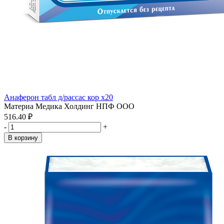
Анаферон табл д/рассас кор x20
Материа Медика Холдинг НПФ ООО
516.40 ₽
-
+
В корзину