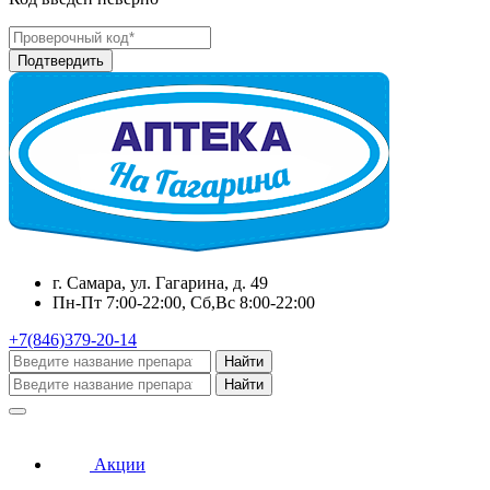
г. Самара, ул. Гагарина, д. 49
Пн-Пт 7:00-22:00, Сб,Вс 8:00-22:00
+7(846)379-20-14
Найти
Найти
Акции