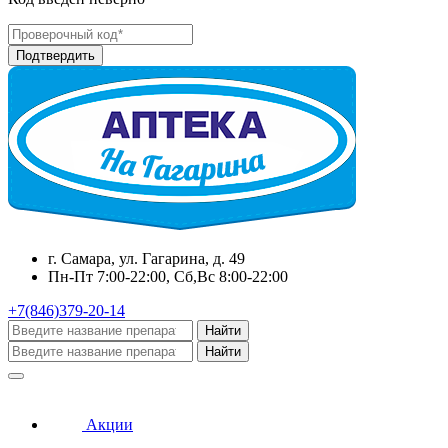
г. Самара, ул. Гагарина, д. 49
Пн-Пт 7:00-22:00, Сб,Вс 8:00-22:00
+7(846)379-20-14
Найти
Найти
Акции