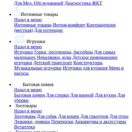
Для Мед. Обследований
Диагностика ЖКТ
Интимные товары
Назад в меню
Интимные товары
Интим-комфорт
Контрацепция
(местная)
Для потенции
Игрушки
Назад в меню
Игрушки
Горки, песочницы, бассейны
Для самых
маленьких
Неваляшки, юлы
Детские развивающие
игрушки
Детский транспорт
Конструкторы
Музыкальные игрушки
Игрушки для купания
Мячи и
насосы
Бытовая химия
Назад в меню
Бытовая химия
Для стирки
Для ванной
Для кухни
Для
уборки
Зоотовары
Назад в меню
Зоотовары
Для собак
Для кошек
Для грызунов
Для птиц
Лежанки, домики
Переноски
Аквариумы и аксессуары
Ветаптека