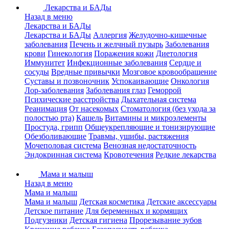
Лекарства и БАДы
Назад в меню
Лекарства и БАДы
Лекарства и БАДы
Аллергия
Желудочно-кишечные
заболевания
Печень и желчный пузырь
Заболевания
крови
Гинекология
Поражения кожи
Диетология
Иммунитет
Инфекционные заболевания
Сердце и
сосуды
Вредные привычки
Мозговое кровообращение
Суставы и позвоночник
Успокаивающие
Онкология
Лор-заболевания
Заболевания глаз
Геморрой
Психические расстройства
Дыхательная система
Реанимация
От насекомых
Стоматология (без ухода за
полостью рта)
Кашель
Витамины и микроэлементы
Простуда, грипп
Общеукрепляющие и тонизирующие
Обезболивающие
Травмы, ушибы, растяжения
Мочеполовая система
Венозная недостаточность
Эндокринная система
Кровотечения
Редкие лекарства
Мама и малыш
Назад в меню
Мама и малыш
Мама и малыш
Детская косметика
Детские аксессуары
Детское питание
Для беременных и кормящих
Подгузники
Детская гигиена
Прорезывание зубов