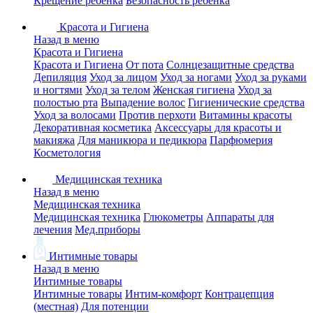
Крещение ребенка
Безопасность ребенка
Красота и Гигиена
Назад в меню
Красота и Гигиена
Красота и Гигиена
От пота
Солнцезащитные средства
Депиляция
Уход за лицом
Уход за ногами
Уход за руками
и ногтями
Уход за телом
Женская гигиена
Уход за
полостью рта
Выпадение волос
Гигиенические средства
Уход за волосами
Против перхоти
Витамины красоты
Декоративная косметика
Аксессуары для красоты и
макияжа
Для маникюра и педикюра
Парфюмерия
Косметология
Медицинская техника
Назад в меню
Медицинская техника
Медицинская техника
Глюкометры
Аппараты для
лечения
Мед.приборы
Интимные товары
Назад в меню
Интимные товары
Интимные товары
Интим-комфорт
Контрацепция
(местная)
Для потенции