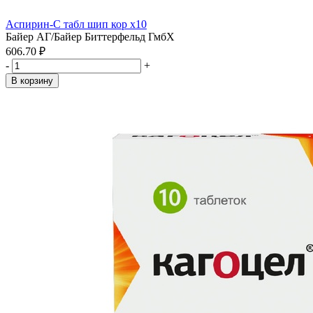
Аспирин-С табл шип кор x10
Байер АГ/Байер Биттерфельд ГмбХ
606.70 ₽
-
+
В корзину