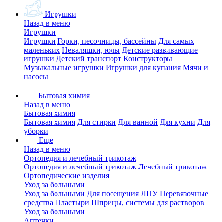
Игрушки
Назад в меню
Игрушки
Игрушки
Горки, песочницы, бассейны
Для самых
маленьких
Неваляшки, юлы
Детские развивающие
игрушки
Детский транспорт
Конструкторы
Музыкальные игрушки
Игрушки для купания
Мячи и
насосы
Бытовая химия
Назад в меню
Бытовая химия
Бытовая химия
Для стирки
Для ванной
Для кухни
Для
уборки
Еще
Назад в меню
Ортопедия и лечебный трикотаж
Ортопедия и лечебный трикотаж
Лечебный трикотаж
Ортопедические изделия
Уход за больными
Уход за больными
Для посещения ЛПУ
Перевязочные
средства
Пластыри
Шприцы, системы для растворов
Уход за больными
Аптечки