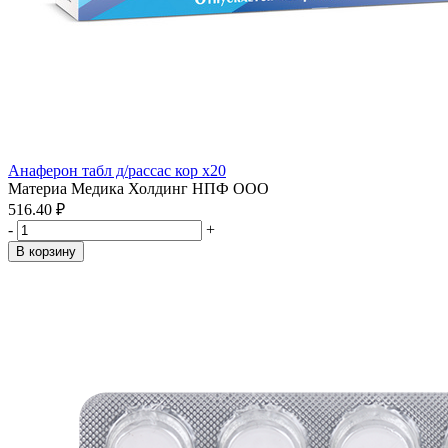
Анаферон табл д/рассас кор x20
Материа Медика Холдинг НПФ ООО
516.40 ₽
-
+
В корзину