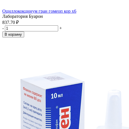
Оциллококцинум гран гомеоп кор x6
Лаборатория Буарон
837.70 ₽
-
+
В корзину