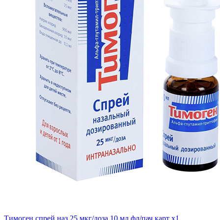
Тимоген спрей наз 25 мкг/доза 10 мл фл/пач карт x1