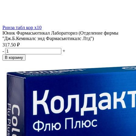
Ринза табл кор x10
Юник Фармасьютикал Лабораториз (Отделение фирмы
''Дж.Б.Кемикалс энд Фармасьютикалс Лтд'')
317.50 ₽
-
+
В корзину