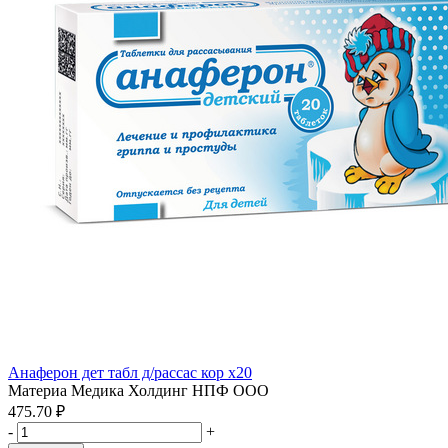
Анаферон дет табл д/рассас кор x20
Материа Медика Холдинг НПФ ООО
475.70 ₽
-
+