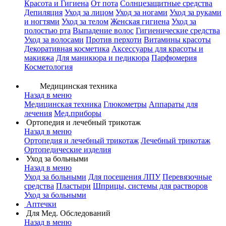
Красота и Гигиена
От пота
Солнцезащитные средства
Депиляция
Уход за лицом
Уход за ногами
Уход за руками
и ногтями
Уход за телом
Женская гигиена
Уход за
полостью рта
Выпадение волос
Гигиенические средства
Уход за волосами
Против перхоти
Витамины красоты
Декоративная косметика
Аксессуары для красоты и
макияжа
Для маникюра и педикюра
Парфюмерия
Косметология
Медицинская техника
Назад в меню
Медицинская техника
Глюкометры
Аппараты для
лечения
Мед.приборы
Ортопедия и лечебный трикотаж
Назад в меню
Ортопедия и лечебный трикотаж
Лечебный трикотаж
Ортопедические изделия
Уход за больными
Назад в меню
Уход за больными
Для посещения ЛПУ
Перевязочные
средства
Пластыри
Шприцы, системы для растворов
Уход за больными
Аптечки
Для Мед. Обследований
Назад в меню