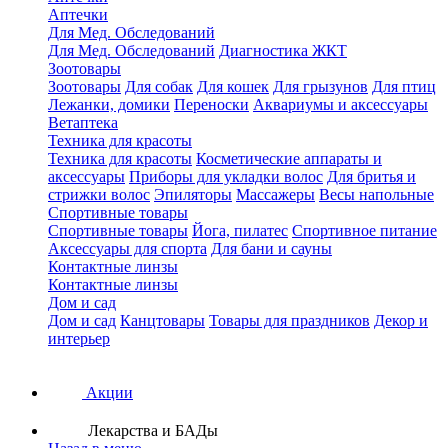
Аптечки
Для Мед. Обследований
Для Мед. Обследований
Диагностика ЖКТ
Зоотовары
Зоотовары
Для собак
Для кошек
Для грызунов
Для птиц
Лежанки, домики
Переноски
Аквариумы и аксессуары
Ветаптека
Техника для красоты
Техника для красоты
Косметические аппараты и
аксессуары
Приборы для укладки волос
Для бритья и
стрижки волос
Эпиляторы
Массажеры
Весы напольные
Спортивные товары
Спортивные товары
Йога, пилатес
Спортивное питание
Аксессуары для спорта
Для бани и сауны
Контактные линзы
Контактные линзы
Дом и сад
Дом и сад
Канцтовары
Товары для праздников
Декор и
интерьер
Акции
Лекарства и БАДы