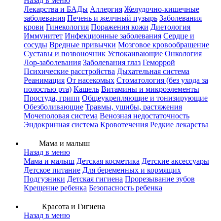
Назад в меню
Лекарства и БАДы
Аллергия
Желудочно-кишечные
заболевания
Печень и желчный пузырь
Заболевания
крови
Гинекология
Поражения кожи
Диетология
Иммунитет
Инфекционные заболевания
Сердце и
сосуды
Вредные привычки
Мозговое кровообращение
Суставы и позвоночник
Успокаивающие
Онкология
Лор-заболевания
Заболевания глаз
Геморрой
Психические расстройства
Дыхательная система
Реанимация
От насекомых
Стоматология (без ухода за
полостью рта)
Кашель
Витамины и микроэлементы
Простуда, грипп
Общеукрепляющие и тонизирующие
Обезболивающие
Травмы, ушибы, растяжения
Мочеполовая система
Венозная недостаточность
Эндокринная система
Кровотечения
Редкие лекарства
Мама и малыш
Назад в меню
Мама и малыш
Детская косметика
Детские аксессуары
Детское питание
Для беременных и кормящих
Подгузники
Детская гигиена
Прорезывание зубов
Крещение ребенка
Безопасность ребенка
Красота и Гигиена
Назад в меню