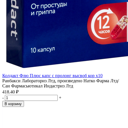
Колдакт Флю Плюс капс с пролонг высвоб кор x10
Ранбакси Лабораториз Лтд, произведено Натко Фарма Лтд/
Сан Фармасьютикал Индастриз Лтд
418.40 ₽
-
+
В корзину