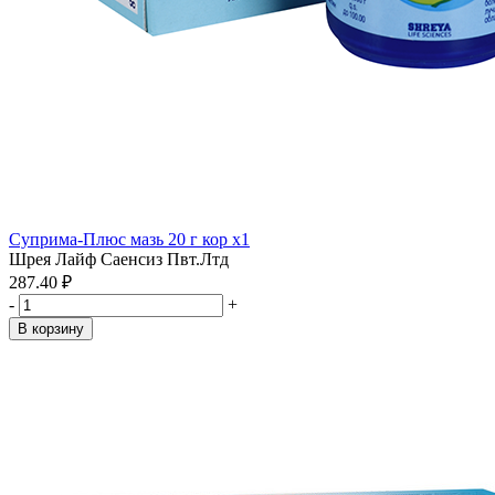
Суприма-Плюс мазь 20 г кор x1
Шрея Лайф Саенсиз Пвт.Лтд
287.40 ₽
-
+
В корзину