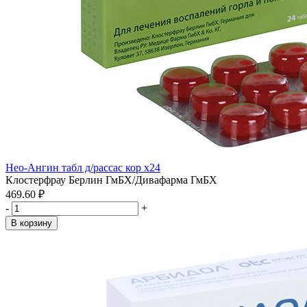
Нео-Ангин табл д/рассас кор x24
Клостерфрау Берлин ГмБХ/Дивафарма ГмБХ
469.60 ₽
-
+
В корзину