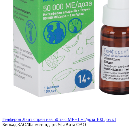
Генферон Лайт спрей наз 50 тыс МЕ+1 мг/доза 100 доз x1
Биокад ЗАО/Фармстандарт-УфаВита ОАО