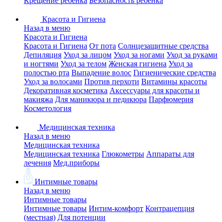
Крещение ребенка
Безопасность ребенка
Красота и Гигиена
Назад в меню
Красота и Гигиена
Красота и Гигиена
От пота
Солнцезащитные средства
Депиляция
Уход за лицом
Уход за ногами
Уход за руками
и ногтями
Уход за телом
Женская гигиена
Уход за
полостью рта
Выпадение волос
Гигиенические средства
Уход за волосами
Против перхоти
Витамины красоты
Декоративная косметика
Аксессуары для красоты и
макияжа
Для маникюра и педикюра
Парфюмерия
Косметология
Медицинская техника
Назад в меню
Медицинская техника
Медицинская техника
Глюкометры
Аппараты для
лечения
Мед.приборы
Интимные товары
Назад в меню
Интимные товары
Интимные товары
Интим-комфорт
Контрацепция
(местная)
Для потенции