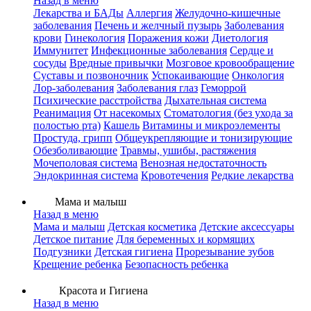
Назад в меню
Лекарства и БАДы
Аллергия
Желудочно-кишечные
заболевания
Печень и желчный пузырь
Заболевания
крови
Гинекология
Поражения кожи
Диетология
Иммунитет
Инфекционные заболевания
Сердце и
сосуды
Вредные привычки
Мозговое кровообращение
Суставы и позвоночник
Успокаивающие
Онкология
Лор-заболевания
Заболевания глаз
Геморрой
Психические расстройства
Дыхательная система
Реанимация
От насекомых
Стоматология (без ухода за
полостью рта)
Кашель
Витамины и микроэлементы
Простуда, грипп
Общеукрепляющие и тонизирующие
Обезболивающие
Травмы, ушибы, растяжения
Мочеполовая система
Венозная недостаточность
Эндокринная система
Кровотечения
Редкие лекарства
Мама и малыш
Назад в меню
Мама и малыш
Детская косметика
Детские аксессуары
Детское питание
Для беременных и кормящих
Подгузники
Детская гигиена
Прорезывание зубов
Крещение ребенка
Безопасность ребенка
Красота и Гигиена
Назад в меню