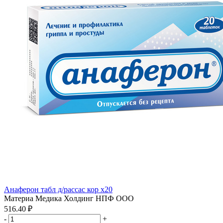
Анаферон табл д/рассас кор x20
Материа Медика Холдинг НПФ ООО
516.40 ₽
-
+