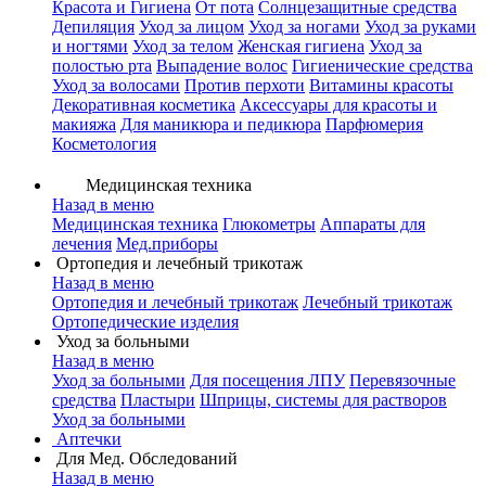
Красота и Гигиена
От пота
Солнцезащитные средства
Депиляция
Уход за лицом
Уход за ногами
Уход за руками
и ногтями
Уход за телом
Женская гигиена
Уход за
полостью рта
Выпадение волос
Гигиенические средства
Уход за волосами
Против перхоти
Витамины красоты
Декоративная косметика
Аксессуары для красоты и
макияжа
Для маникюра и педикюра
Парфюмерия
Косметология
Медицинская техника
Назад в меню
Медицинская техника
Глюкометры
Аппараты для
лечения
Мед.приборы
Ортопедия и лечебный трикотаж
Назад в меню
Ортопедия и лечебный трикотаж
Лечебный трикотаж
Ортопедические изделия
Уход за больными
Назад в меню
Уход за больными
Для посещения ЛПУ
Перевязочные
средства
Пластыри
Шприцы, системы для растворов
Уход за больными
Аптечки
Для Мед. Обследований
Назад в меню