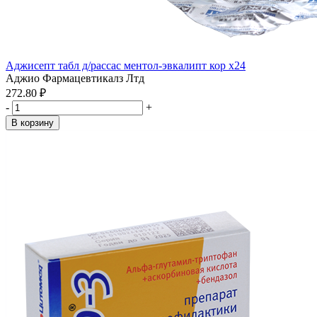
Аджисепт табл д/рассас ментол-эвкалипт кор x24
Аджио Фармацевтикалз Лтд
272.80 ₽
-
+
В корзину