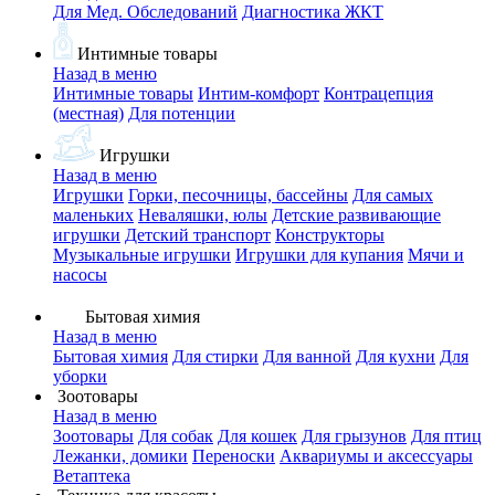
Для Мед. Обследований
Диагностика ЖКТ
Интимные товары
Назад в меню
Интимные товары
Интим-комфорт
Контрацепция
(местная)
Для потенции
Игрушки
Назад в меню
Игрушки
Горки, песочницы, бассейны
Для самых
маленьких
Неваляшки, юлы
Детские развивающие
игрушки
Детский транспорт
Конструкторы
Музыкальные игрушки
Игрушки для купания
Мячи и
насосы
Бытовая химия
Назад в меню
Бытовая химия
Для стирки
Для ванной
Для кухни
Для
уборки
Зоотовары
Назад в меню
Зоотовары
Для собак
Для кошек
Для грызунов
Для птиц
Лежанки, домики
Переноски
Аквариумы и аксессуары
Ветаптека