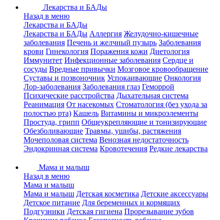
Лекарства и БАДы
Назад в меню
Лекарства и БАДы
Лекарства и БАДы
Аллергия
Желудочно-кишечные
заболевания
Печень и желчный пузырь
Заболевания
крови
Гинекология
Поражения кожи
Диетология
Иммунитет
Инфекционные заболевания
Сердце и
сосуды
Вредные привычки
Мозговое кровообращение
Суставы и позвоночник
Успокаивающие
Онкология
Лор-заболевания
Заболевания глаз
Геморрой
Психические расстройства
Дыхательная система
Реанимация
От насекомых
Стоматология (без ухода за
полостью рта)
Кашель
Витамины и микроэлементы
Простуда, грипп
Общеукрепляющие и тонизирующие
Обезболивающие
Травмы, ушибы, растяжения
Мочеполовая система
Венозная недостаточность
Эндокринная система
Кровотечения
Редкие лекарства
Мама и малыш
Назад в меню
Мама и малыш
Мама и малыш
Детская косметика
Детские аксессуары
Детское питание
Для беременных и кормящих
Подгузники
Детская гигиена
Прорезывание зубов