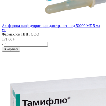
Альфарона лиоф д/приг р-ра д/интраназ введ 50000 МЕ 5 мл
x1
Фармаклон НПП ООО
171.00 ₽
-
+
В корзину