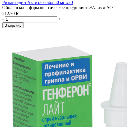
Римантадин Актитаб табл 50 мг x20
Оболенское - фармацевтическое предприятие/Алиум АО
212.70 ₽
-
+
В корзину