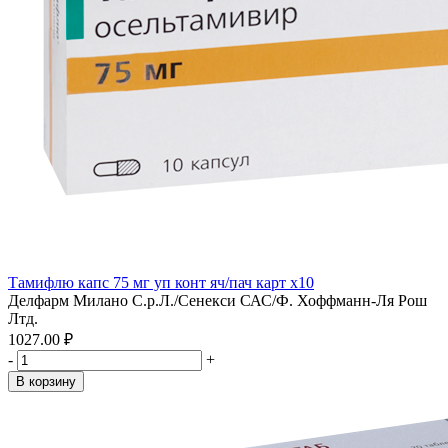
Тамифлю капс 75 мг уп конт яч/пач карт x10
Делфарм Милано С.р.Л./Сенекси САС/Ф. Хоффманн-Ля Рош
Лтд.
1027.00 ₽
-
+
В корзину