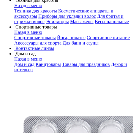
Техника для красоты
Назад в меню
Техника для красоты
Косметические аппараты и
аксессуары
Приборы для укладки волос
Для бритья и
стрижки волос
Эпиляторы
Массажеры
Весы напольные
Спортивные товары
Назад в меню
Спортивные товары
Йога, пилатес
Спортивное питание
Аксессуары для спорта
Для бани и сауны
Контактные линзы
Дом и сад
Назад в меню
Дом и сад
Канцтовары
Товары для праздников
Декор и
интерьер