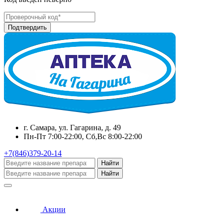
г. Самара, ул. Гагарина, д. 49
Пн-Пт 7:00-22:00, Сб,Вс 8:00-22:00
+7(846)379-20-14
Найти
Найти
Акции