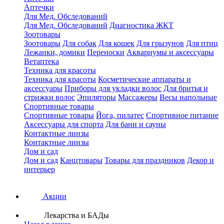
Аптечки
Для Мед. Обследований
Для Мед. Обследований
Диагностика ЖКТ
Зоотовары
Зоотовары
Для собак
Для кошек
Для грызунов
Для птиц
Лежанки, домики
Переноски
Аквариумы и аксессуары
Ветаптека
Техника для красоты
Техника для красоты
Косметические аппараты и
аксессуары
Приборы для укладки волос
Для бритья и
стрижки волос
Эпиляторы
Массажеры
Весы напольные
Спортивные товары
Спортивные товары
Йога, пилатес
Спортивное питание
Аксессуары для спорта
Для бани и сауны
Контактные линзы
Контактные линзы
Дом и сад
Дом и сад
Канцтовары
Товары для праздников
Декор и
интерьер
Акции
Лекарства и БАДы