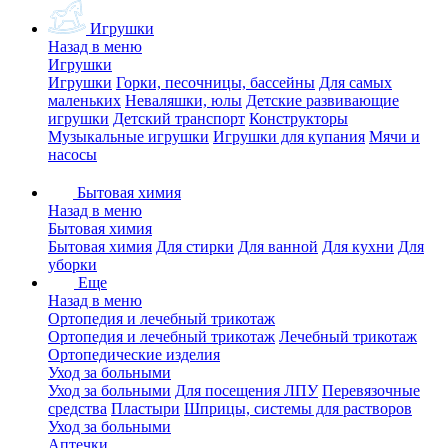
Игрушки
Назад в меню
Игрушки
Игрушки
Горки, песочницы, бассейны
Для самых
маленьких
Неваляшки, юлы
Детские развивающие
игрушки
Детский транспорт
Конструкторы
Музыкальные игрушки
Игрушки для купания
Мячи и
насосы
Бытовая химия
Назад в меню
Бытовая химия
Бытовая химия
Для стирки
Для ванной
Для кухни
Для
уборки
Еще
Назад в меню
Ортопедия и лечебный трикотаж
Ортопедия и лечебный трикотаж
Лечебный трикотаж
Ортопедические изделия
Уход за больными
Уход за больными
Для посещения ЛПУ
Перевязочные
средства
Пластыри
Шприцы, системы для растворов
Уход за больными
Аптечки