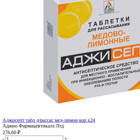
Аджисепт табл д/рассас мед-лимон кор x24
Аджио Фармацевтикалз Лтд
276.60 ₽
-
+