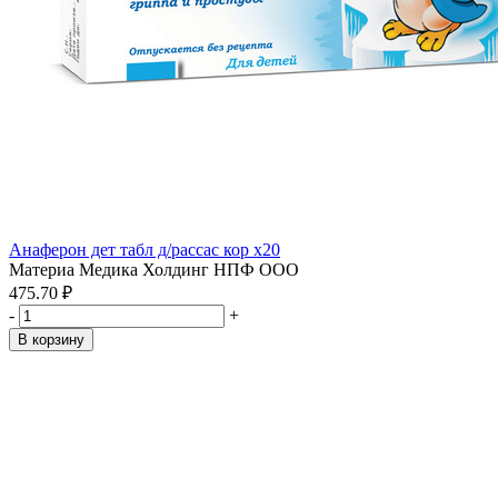
Анаферон дет табл д/рассас кор x20
Материа Медика Холдинг НПФ ООО
475.70 ₽
-
+
В корзину