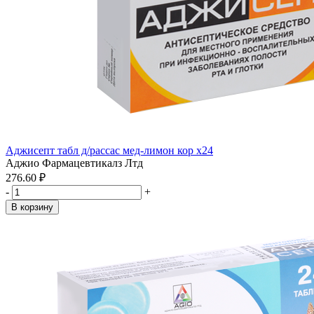
Аджисепт табл д/рассас мед-лимон кор x24
Аджио Фармацевтикалз Лтд
276.60 ₽
-
+
В корзину