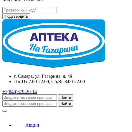
г. Самара, ул. Гагарина, д. 49
Пн-Пт 7:00-22:00, Сб,Вс 8:00-22:00
+7(846)379-20-14
Найти
Найти
Акции