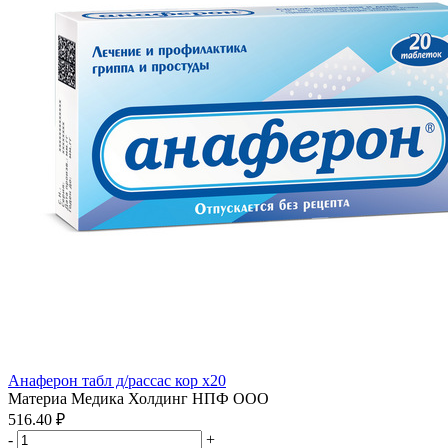
Анаферон табл д/рассас кор x20
Материа Медика Холдинг НПФ ООО
516.40 ₽
-
+