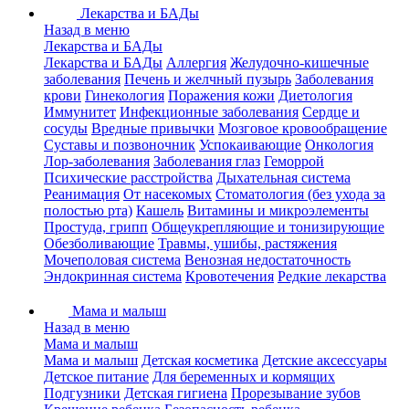
Лекарства и БАДы
Назад в меню
Лекарства и БАДы
Лекарства и БАДы
Аллергия
Желудочно-кишечные
заболевания
Печень и желчный пузырь
Заболевания
крови
Гинекология
Поражения кожи
Диетология
Иммунитет
Инфекционные заболевания
Сердце и
сосуды
Вредные привычки
Мозговое кровообращение
Суставы и позвоночник
Успокаивающие
Онкология
Лор-заболевания
Заболевания глаз
Геморрой
Психические расстройства
Дыхательная система
Реанимация
От насекомых
Стоматология (без ухода за
полостью рта)
Кашель
Витамины и микроэлементы
Простуда, грипп
Общеукрепляющие и тонизирующие
Обезболивающие
Травмы, ушибы, растяжения
Мочеполовая система
Венозная недостаточность
Эндокринная система
Кровотечения
Редкие лекарства
Мама и малыш
Назад в меню
Мама и малыш
Мама и малыш
Детская косметика
Детские аксессуары
Детское питание
Для беременных и кормящих
Подгузники
Детская гигиена
Прорезывание зубов