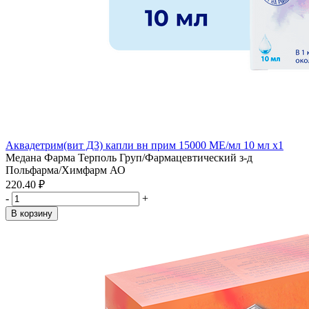
Аквадетрим(вит Д3) капли вн прим 15000 МЕ/мл 10 мл x1
Медана Фарма Терполь Груп/Фармацевтический з-д
Польфарма/Химфарм АО
220.40 ₽
-
+
В корзину