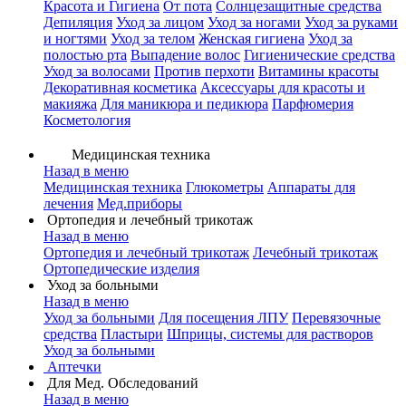
Красота и Гигиена
От пота
Солнцезащитные средства
Депиляция
Уход за лицом
Уход за ногами
Уход за руками
и ногтями
Уход за телом
Женская гигиена
Уход за
полостью рта
Выпадение волос
Гигиенические средства
Уход за волосами
Против перхоти
Витамины красоты
Декоративная косметика
Аксессуары для красоты и
макияжа
Для маникюра и педикюра
Парфюмерия
Косметология
Медицинская техника
Назад в меню
Медицинская техника
Глюкометры
Аппараты для
лечения
Мед.приборы
Ортопедия и лечебный трикотаж
Назад в меню
Ортопедия и лечебный трикотаж
Лечебный трикотаж
Ортопедические изделия
Уход за больными
Назад в меню
Уход за больными
Для посещения ЛПУ
Перевязочные
средства
Пластыри
Шприцы, системы для растворов
Уход за больными
Аптечки
Для Мед. Обследований
Назад в меню