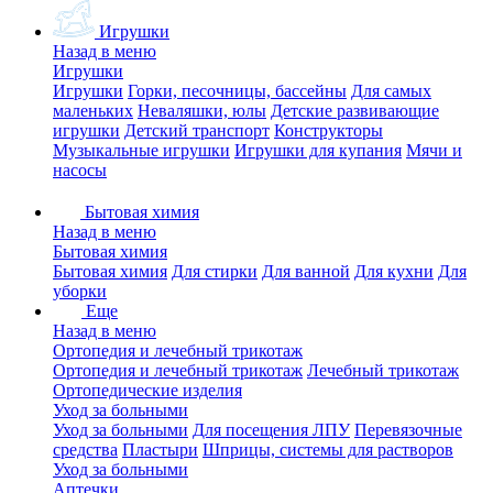
Игрушки
Назад в меню
Игрушки
Игрушки
Горки, песочницы, бассейны
Для самых
маленьких
Неваляшки, юлы
Детские развивающие
игрушки
Детский транспорт
Конструкторы
Музыкальные игрушки
Игрушки для купания
Мячи и
насосы
Бытовая химия
Назад в меню
Бытовая химия
Бытовая химия
Для стирки
Для ванной
Для кухни
Для
уборки
Еще
Назад в меню
Ортопедия и лечебный трикотаж
Ортопедия и лечебный трикотаж
Лечебный трикотаж
Ортопедические изделия
Уход за больными
Уход за больными
Для посещения ЛПУ
Перевязочные
средства
Пластыри
Шприцы, системы для растворов
Уход за больными
Аптечки