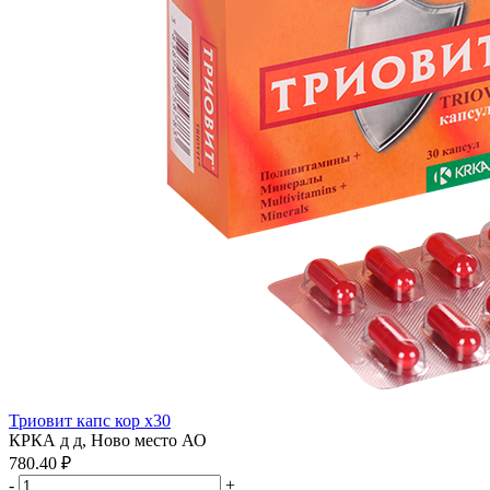
Триовит капс кор x30
КРКА д д, Ново место АО
780.40 ₽
-
+