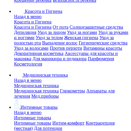
Крещение ребенка
Безопасность ребенка
Красота и Гигиена
Назад в меню
Красота и Гигиена
Красота и Гигиена
От пота
Солнцезащитные средства
Депиляция
Уход за лицом
Уход за ногами
Уход за руками
и ногтями
Уход за телом
Женская гигиена
Уход за
полостью рта
Выпадение волос
Гигиенические средства
Уход за волосами
Против перхоти
Витамины красоты
Декоративная косметика
Аксессуары для красоты и
макияжа
Для маникюра и педикюра
Парфюмерия
Косметология
Медицинская техника
Назад в меню
Медицинская техника
Медицинская техника
Глюкометры
Аппараты для
лечения
Мед.приборы
Интимные товары
Назад в меню
Интимные товары
Интимные товары
Интим-комфорт
Контрацепция
(местная)
Для потенции