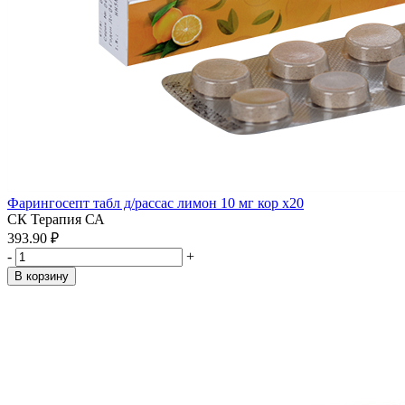
Фарингосепт табл д/рассас лимон 10 мг кор x20
СК Терапия СА
393.90 ₽
-
+
В корзину