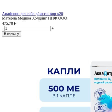
Анаферон дет табл д/рассас кор x20
Материа Медика Холдинг НПФ ООО
475.70 ₽
-
+
В корзину