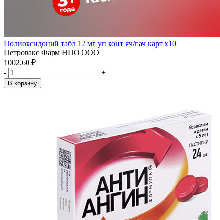
Полиоксидоний табл 12 мг уп конт яч/пач карт x10
Петровакс Фарм НПО ООО
1002.60 ₽
-
+
В корзину