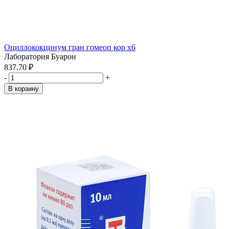
Оциллококцинум гран гомеоп кор x6
Лаборатория Буарон
837.70 ₽
-
+
В корзину