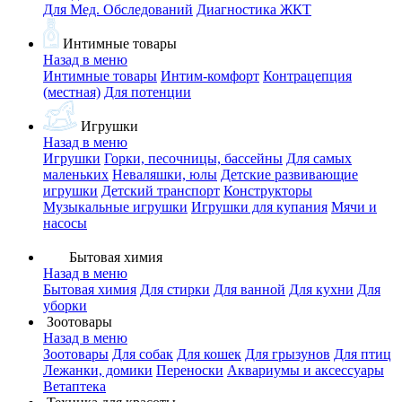
Для Мед. Обследований
Диагностика ЖКТ
Интимные товары
Назад в меню
Интимные товары
Интим-комфорт
Контрацепция
(местная)
Для потенции
Игрушки
Назад в меню
Игрушки
Горки, песочницы, бассейны
Для самых
маленьких
Неваляшки, юлы
Детские развивающие
игрушки
Детский транспорт
Конструкторы
Музыкальные игрушки
Игрушки для купания
Мячи и
насосы
Бытовая химия
Назад в меню
Бытовая химия
Для стирки
Для ванной
Для кухни
Для
уборки
Зоотовары
Назад в меню
Зоотовары
Для собак
Для кошек
Для грызунов
Для птиц
Лежанки, домики
Переноски
Аквариумы и аксессуары
Ветаптека