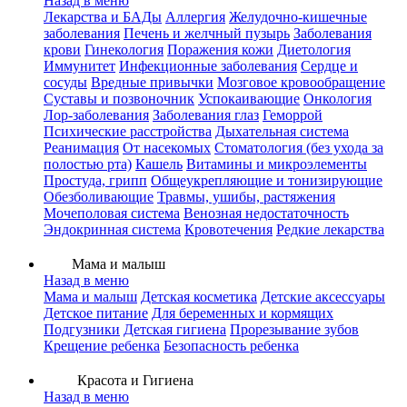
Назад в меню
Лекарства и БАДы
Аллергия
Желудочно-кишечные
заболевания
Печень и желчный пузырь
Заболевания
крови
Гинекология
Поражения кожи
Диетология
Иммунитет
Инфекционные заболевания
Сердце и
сосуды
Вредные привычки
Мозговое кровообращение
Суставы и позвоночник
Успокаивающие
Онкология
Лор-заболевания
Заболевания глаз
Геморрой
Психические расстройства
Дыхательная система
Реанимация
От насекомых
Стоматология (без ухода за
полостью рта)
Кашель
Витамины и микроэлементы
Простуда, грипп
Общеукрепляющие и тонизирующие
Обезболивающие
Травмы, ушибы, растяжения
Мочеполовая система
Венозная недостаточность
Эндокринная система
Кровотечения
Редкие лекарства
Мама и малыш
Назад в меню
Мама и малыш
Детская косметика
Детские аксессуары
Детское питание
Для беременных и кормящих
Подгузники
Детская гигиена
Прорезывание зубов
Крещение ребенка
Безопасность ребенка
Красота и Гигиена
Назад в меню