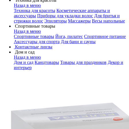
Техника для красоты
Назад в меню
Техника для красоты
Косметические аппараты и
аксессуары
Приборы для укладки волос
Для бритья и
стрижки волос
Эпиляторы
Массажеры
Весы напольные
Спортивные товары
Назад в меню
Спортивные товары
Йога, пилатес
Спортивное питание
Аксессуары для спорта
Для бани и сауны
Контактные линзы
Дом и сад
Назад в меню
Дом и сад
Канцтовары
Товары для праздников
Декор и
интерьер