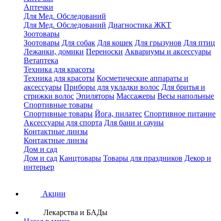
Аптечки
Для Мед. Обследований
Для Мед. Обследований
Диагностика ЖКТ
Зоотовары
Зоотовары
Для собак
Для кошек
Для грызунов
Для птиц
Лежанки, домики
Переноски
Аквариумы и аксессуары
Ветаптека
Техника для красоты
Техника для красоты
Косметические аппараты и
аксессуары
Приборы для укладки волос
Для бритья и
стрижки волос
Эпиляторы
Массажеры
Весы напольные
Спортивные товары
Спортивные товары
Йога, пилатес
Спортивное питание
Аксессуары для спорта
Для бани и сауны
Контактные линзы
Контактные линзы
Дом и сад
Дом и сад
Канцтовары
Товары для праздников
Декор и
интерьер
Акции
Лекарства и БАДы