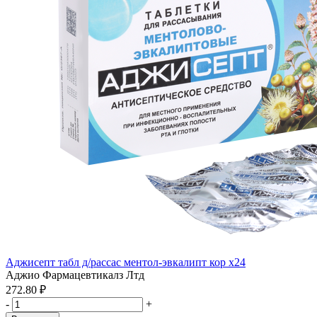
Аджисепт табл д/рассас ментол-эвкалипт кор x24
Аджио Фармацевтикалз Лтд
272.80 ₽
-
+