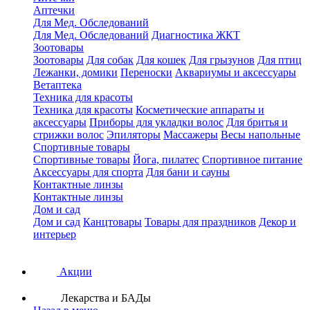
Аптечки
Для Мед. Обследований
Для Мед. Обследований
Диагностика ЖКТ
Зоотовары
Зоотовары
Для собак
Для кошек
Для грызунов
Для птиц
Лежанки, домики
Переноски
Аквариумы и аксессуары
Ветаптека
Техника для красоты
Техника для красоты
Косметические аппараты и
аксессуары
Приборы для укладки волос
Для бритья и
стрижки волос
Эпиляторы
Массажеры
Весы напольные
Спортивные товары
Спортивные товары
Йога, пилатес
Спортивное питание
Аксессуары для спорта
Для бани и сауны
Контактные линзы
Контактные линзы
Дом и сад
Дом и сад
Канцтовары
Товары для праздников
Декор и
интерьер
Акции
Лекарства и БАДы