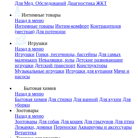
Для Мед. Обследований
Диагностика ЖКТ
Интимные товары
Назад в меню
Интимные товары
Интим-комфорт
Контрацепция
(местная)
Для потенции
Игрушки
Назад в меню
Игрушки
Горки, песочницы, бассейны
Для самых
маленьких
Неваляшки, юлы
Детские развивающие
игрушки
Детский транспорт
Конструкторы
Музыкальные игрушки
Игрушки для купания
Мячи и
насосы
Бытовая химия
Назад в меню
Бытовая химия
Для стирки
Для ванной
Для кухни
Для
уборки
Зоотовары
Назад в меню
Зоотовары
Для собак
Для кошек
Для грызунов
Для птиц
Лежанки, домики
Переноски
Аквариумы и аксессуары
Ветаптека