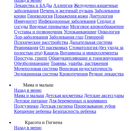
Назад в меню
Лекарства и БАДы
Аллергия
Желудочно-кишечные
заболевания
Печень и желчный пузырь
Заболевания
крови
Гинекология
Поражения кожи
Диетология
Иммунитет
Инфекционные заболевания
Сердце и
сосуды
Вредные привычки
Мозговое кровообращение
Суставы и позвоночник
Успокаивающие
Онкология
Лор-заболевания
Заболевания глаз
Геморрой
Психические расстройства
Дыхательная система
Реанимация
От насекомых
Стоматология (без ухода за
полостью рта)
Кашель
Витамины и микроэлементы
Простуда, грипп
Общеукрепляющие и тонизирующие
Обезболивающие
Травмы, ушибы, растяжения
Мочеполовая система
Венозная недостаточность
Эндокринная система
Кровотечения
Редкие лекарства
Мама и малыш
Назад в меню
Мама и малыш
Детская косметика
Детские аксессуары
Детское питание
Для беременных и кормящих
Подгузники
Детская гигиена
Прорезывание зубов
Крещение ребенка
Безопасность ребенка
Красота и Гигиена
Назад в меню