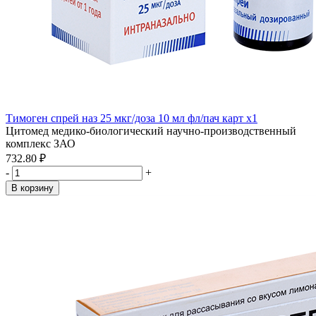
Тимоген спрей наз 25 мкг/доза 10 мл фл/пач карт x1
Цитомед медико-биологический научно-производственный
комплекс ЗАО
732.80 ₽
-
+
В корзину