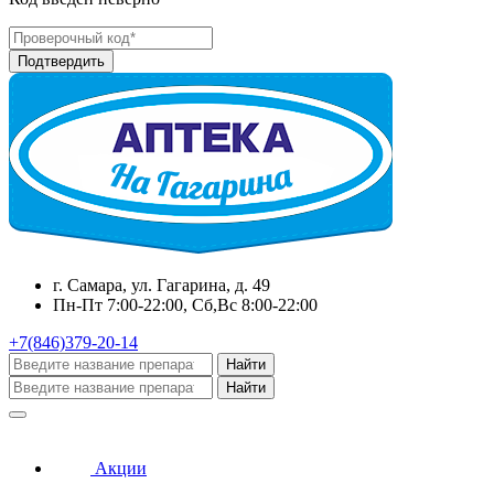
г. Самара, ул. Гагарина, д. 49
Пн-Пт 7:00-22:00, Сб,Вс 8:00-22:00
+7(846)379-20-14
Найти
Найти
Акции