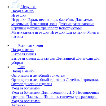
Игрушки
Назад в меню
Игрушки
Игрушки
Горки, песочницы, бассейны
Для самых
маленьких
Неваляшки, юлы
Детские развивающие
игрушки
Детский транспорт
Конструкторы
Музыкальные игрушки
Игрушки для купания
Мячи и
насосы
Бытовая химия
Назад в меню
Бытовая химия
Бытовая химия
Для стирки
Для ванной
Для кухни
Для
уборки
Еще
Назад в меню
Ортопедия и лечебный трикотаж
Ортопедия и лечебный трикотаж
Лечебный трикотаж
Ортопедические изделия
Уход за больными
Уход за больными
Для посещения ЛПУ
Перевязочные
средства
Пластыри
Шприцы, системы для растворов
Уход за больными
Аптечки