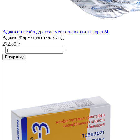
Аджисепт табл д/рассас ментол-эвкалипт кор x24
Аджио Фармацевтикалз Лтд
272.80 ₽
-
+
В корзину