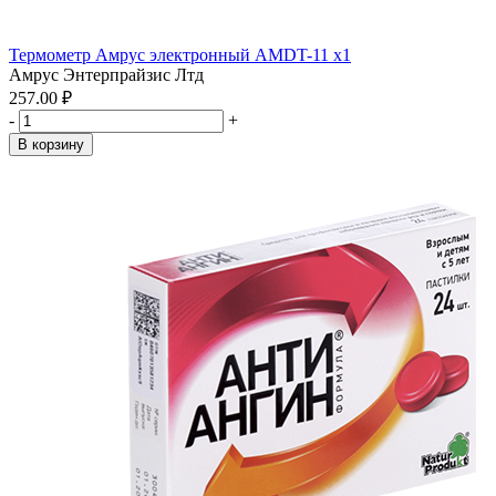
Термометр Амрус электронный AMDT-11 x1
Амрус Энтерпрайзис Лтд
257.00 ₽
-
+
В корзину