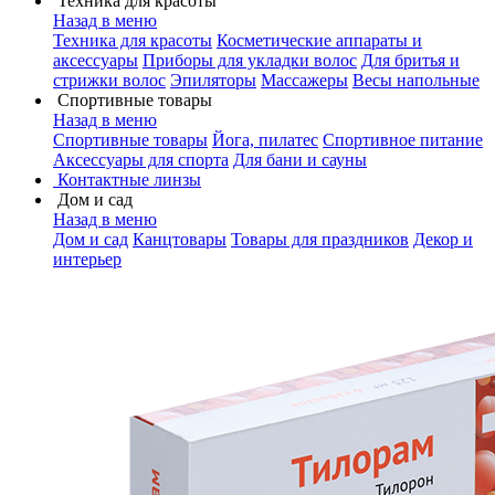
Техника для красоты
Назад в меню
Техника для красоты
Косметические аппараты и
аксессуары
Приборы для укладки волос
Для бритья и
стрижки волос
Эпиляторы
Массажеры
Весы напольные
Спортивные товары
Назад в меню
Спортивные товары
Йога, пилатес
Спортивное питание
Аксессуары для спорта
Для бани и сауны
Контактные линзы
Дом и сад
Назад в меню
Дом и сад
Канцтовары
Товары для праздников
Декор и
интерьер