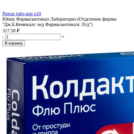
Ринза табл кор x10
Юник Фармасьютикал Лабораториз (Отделение фирмы
''Дж.Б.Кемикалс энд Фармасьютикалс Лтд'')
317.50 ₽
-
+
В корзину