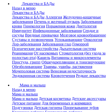
Лекарства и БАДы
Назад в меню
Лекарства и БАДы
Лекарства и БАДы
Аллергия
Желудочно-кишечные
заболевания
Печень и желчный пузырь
Заболевания
крови
Гинекология
Поражения кожи
Диетология
Иммунитет
Инфекционные заболевания
Сердце и
сосуды
Вредные привычки
Мозговое кровообращение
Суставы и позвоночник
Успокаивающие
Онкология
Лор-заболевания
Заболевания глаз
Геморрой
Психические расстройства
Дыхательная система
Реанимация
От насекомых
Стоматология (без ухода за
полостью рта)
Кашель
Витамины и микроэлементы
Простуда, грипп
Общеукрепляющие и тонизирующие
Обезболивающие
Травмы, ушибы, растяжения
Мочеполовая система
Венозная недостаточность
Эндокринная система
Кровотечения
Редкие лекарства
Мама и малыш
Назад в меню
Мама и малыш
Мама и малыш
Детская косметика
Детские аксессуары
Детское питание
Для беременных и кормящих
Подгузники
Детская гигиена
Прорезывание зубов