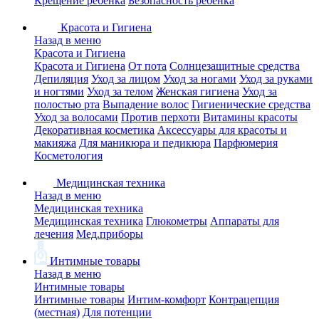
Крещение ребенка
Безопасность ребенка
Красота и Гигиена
Назад в меню
Красота и Гигиена
Красота и Гигиена
От пота
Солнцезащитные средства
Депиляция
Уход за лицом
Уход за ногами
Уход за руками
и ногтями
Уход за телом
Женская гигиена
Уход за
полостью рта
Выпадение волос
Гигиенические средства
Уход за волосами
Против перхоти
Витамины красоты
Декоративная косметика
Аксессуары для красоты и
макияжа
Для маникюра и педикюра
Парфюмерия
Косметология
Медицинская техника
Назад в меню
Медицинская техника
Медицинская техника
Глюкометры
Аппараты для
лечения
Мед.приборы
Интимные товары
Назад в меню
Интимные товары
Интимные товары
Интим-комфорт
Контрацепция
(местная)
Для потенции