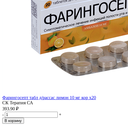
Фарингосепт табл д/рассас лимон 10 мг кор x20
СК Терапия СА
393.90 ₽
-
+
В корзину