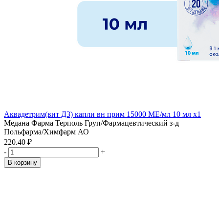
Аквадетрим(вит Д3) капли вн прим 15000 МЕ/мл 10 мл x1
Медана Фарма Терполь Груп/Фармацевтический з-д
Польфарма/Химфарм АО
220.40 ₽
-
+
В корзину