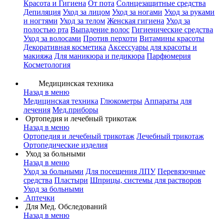
Красота и Гигиена
От пота
Солнцезащитные средства
Депиляция
Уход за лицом
Уход за ногами
Уход за руками
и ногтями
Уход за телом
Женская гигиена
Уход за
полостью рта
Выпадение волос
Гигиенические средства
Уход за волосами
Против перхоти
Витамины красоты
Декоративная косметика
Аксессуары для красоты и
макияжа
Для маникюра и педикюра
Парфюмерия
Косметология
Медицинская техника
Назад в меню
Медицинская техника
Глюкометры
Аппараты для
лечения
Мед.приборы
Ортопедия и лечебный трикотаж
Назад в меню
Ортопедия и лечебный трикотаж
Лечебный трикотаж
Ортопедические изделия
Уход за больными
Назад в меню
Уход за больными
Для посещения ЛПУ
Перевязочные
средства
Пластыри
Шприцы, системы для растворов
Уход за больными
Аптечки
Для Мед. Обследований
Назад в меню