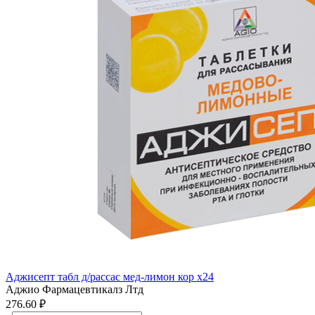
Аджисепт табл д/рассас мед-лимон кор x24
Аджио Фармацевтикалз Лтд
276.60 ₽