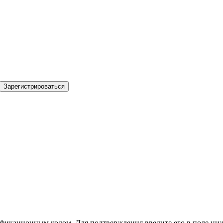
Зарегистрироваться
фикационным кодом. Для подтверждения введите его в поле ниж