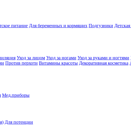
тское питание
Для беременных и кормящих
Подгузники
Детская
пиляция
Уход за лицом
Уход за ногами
Уход за руками и ногтями
ми
Против перхоти
Витамины красоты
Декоративная косметика
я
Мед.приборы
я)
Для потенции