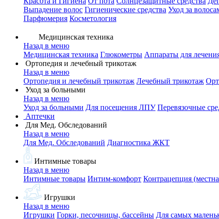
Красота и Гигиена
От пота
Солнцезащитные средства
Де
Выпадение волос
Гигиенические средства
Уход за волоса
Парфюмерия
Косметология
Медицинская техника
Назад в меню
Медицинская техника
Глюкометры
Аппараты для лечени
Ортопедия и лечебный трикотаж
Назад в меню
Ортопедия и лечебный трикотаж
Лечебный трикотаж
Орт
Уход за больными
Назад в меню
Уход за больными
Для посещения ЛПУ
Перевязочные сре
Аптечки
Для Мед. Обследований
Назад в меню
Для Мед. Обследований
Диагностика ЖКТ
Интимные товары
Назад в меню
Интимные товары
Интим-комфорт
Контрацепция (местна
Игрушки
Назад в меню
Игрушки
Горки, песочницы, бассейны
Для самых малень