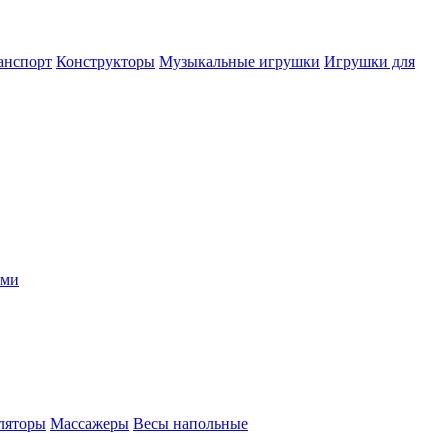
анспорт
Конструкторы
Музыкальные игрушки
Игрушки для
ыми
ляторы
Массажеры
Весы напольные