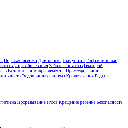
ия
Поражения кожи
Диетология
Иммунитет
Инфекционные
ология
Лор-заболевания
Заболевания глаз
Геморрой
ель
Витамины и микроэлементы
Простуда, грипп
таточность
Эндокринная система
Кровотечения
Редкие
 гигиена
Прорезывание зубов
Крещение ребенка
Безопасность