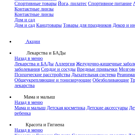
Спортивные товары
Йога, пилатес
Спортивное питание
Контактные линзы
Контактные линзы
Дом и сад
Дом и сад
Канцтовары
Товары для праздников
Декор и и
Акции
Лекарства и БАДы
Назад в меню
Лекарства и БАДы
Аллергия
Желудочно-кишечные забол
заболевания
Сердце и сосуды
Вредные привычки
Мозгов
Психические расстройства
Дыхательная система
Реанима
Общеукрепляющие и тонизирующие
Обезболивающие
Тр
лекарства
Мама и малыш
Назад в меню
Мама и малыш
Детская косметика
Детские аксессуары
Де
ребенка
Красота и Гигиена
Назад в меню