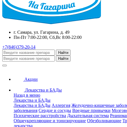
г. Самара, ул. Гагарина, д. 49
Пн-Пт 7:00-22:00, Сб,Вс 8:00-22:00
+7(846)379-20-14
Найти
Найти
Акции
Лекарства и БАДы
Назад в меню
Лекарства и БАДы
Лекарства и БАДы
Аллергия
Желудочно-кишечные забол
заболевания
Сердце и сосуды
Вредные привычки
Мозгов
Психические расстройства
Дыхательная система
Реанима
Общеукрепляющие и тонизирующие
Обезболивающие
Тр
лекарства