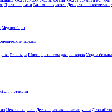
пиляция
Уход за лицом
Уход за ногами
Уход за руками и ногтями
ми
Против перхоти
Витамины красоты
Декоративная косметика
я
Мед.приборы
опедические изделия
дства
Пластыри
Шприцы, системы для растворов
Уход за больн
я)
Для потенции
ких
Неваляшки, юлы
Детские развивающие игрушки
Детский тр