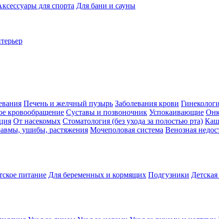
Аксессуары для спорта
Для бани и сауны
нтерьер
евания
Печень и желчный пузырь
Заболевания крови
Гинеколог
ое кровообращение
Суставы и позвоночник
Успокаивающие
Онк
ция
От насекомых
Стоматология (без ухода за полостью рта)
Каш
авмы, ушибы, растяжения
Мочеполовая система
Венозная недос
тское питание
Для беременных и кормящих
Подгузники
Детская