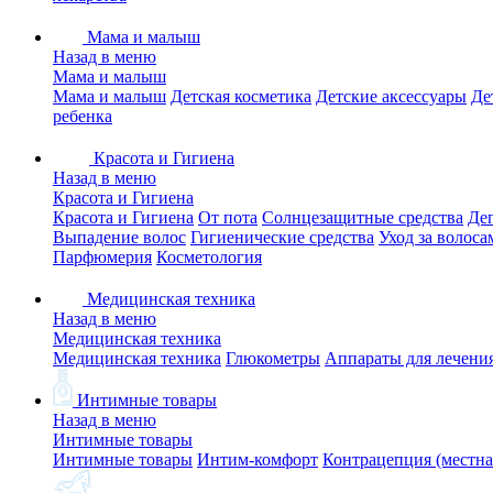
Мама и малыш
Назад в меню
Мама и малыш
Мама и малыш
Детская косметика
Детские аксессуары
Де
ребенка
Красота и Гигиена
Назад в меню
Красота и Гигиена
Красота и Гигиена
От пота
Солнцезащитные средства
Де
Выпадение волос
Гигиенические средства
Уход за волоса
Парфюмерия
Косметология
Медицинская техника
Назад в меню
Медицинская техника
Медицинская техника
Глюкометры
Аппараты для лечени
Интимные товары
Назад в меню
Интимные товары
Интимные товары
Интим-комфорт
Контрацепция (местна