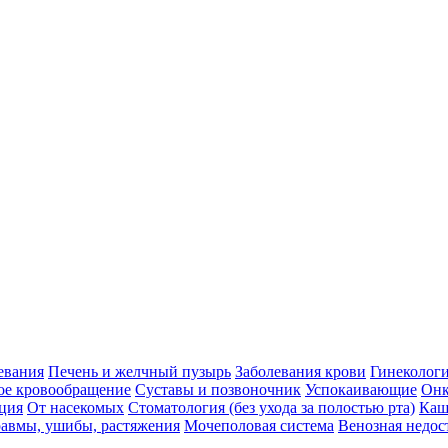
евания
Печень и желчный пузырь
Заболевания крови
Гинеколог
ое кровообращение
Суставы и позвоночник
Успокаивающие
Онк
ция
От насекомых
Стоматология (без ухода за полостью рта)
Каш
авмы, ушибы, растяжения
Мочеполовая система
Венозная недос