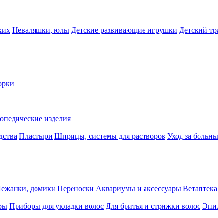
ких
Неваляшки, юлы
Детские развивающие игрушки
Детский тр
орки
опедические изделия
дства
Пластыри
Шприцы, системы для растворов
Уход за больн
Лежанки, домики
Переноски
Аквариумы и аксессуары
Ветаптека
ры
Приборы для укладки волос
Для бритья и стрижки волос
Эпи