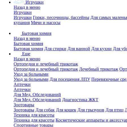
Игрушки
Назад в меню
Игрушки
Игрушки
Горки, песочницы, бассейны
Для самых малень
купания
Мячи и насосы
Бытовая химия
Назад в меню
Бытовая химия
Бытовая химия
Для стирки
Для ванной
Для кухни
Для уб
Еще
Назад в меню
Ортопедия и лечебный трикотаж
Ортопедия и лечебный трикотаж
Лечебный трикотаж
Орт
Уход за больными
Уход за больными
Для посещения ЛПУ
Перевязочные сре
Аптечки
Аптечки
Для Мед. Обследований
Для Мед. Обследований
Диагностика ЖКТ
Зоотовары
Зоотовары
Для собак
Для кошек
Для грызунов
Для птиц
Техника для красоты
Техника для красоты
Косметические аппараты и аксессуа
Спортивные товары