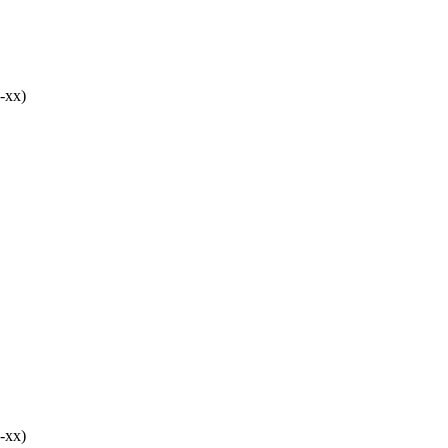
-хх)
-хх)