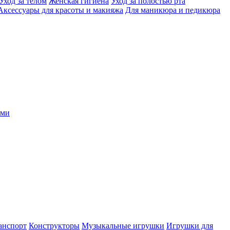
Уход за телом
Женская гигиена
Уход за полостью рта
Аксессуары для красоты и макияжа
Для маникюра и педикюра
ыми
анспорт
Конструкторы
Музыкальные игрушки
Игрушки для