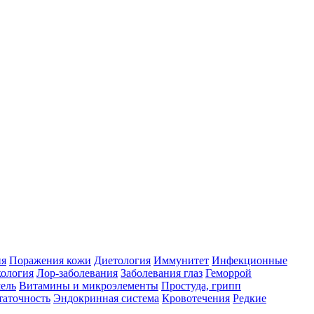
ия
Поражения кожи
Диетология
Иммунитет
Инфекционные
ология
Лор-заболевания
Заболевания глаз
Геморрой
ель
Витамины и микроэлементы
Простуда, грипп
таточность
Эндокринная система
Кровотечения
Редкие