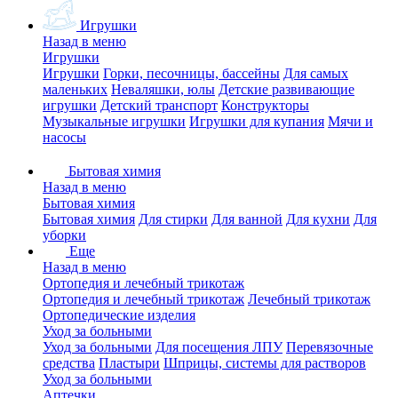
Игрушки
Назад в меню
Игрушки
Игрушки
Горки, песочницы, бассейны
Для самых
маленьких
Неваляшки, юлы
Детские развивающие
игрушки
Детский транспорт
Конструкторы
Музыкальные игрушки
Игрушки для купания
Мячи и
насосы
Бытовая химия
Назад в меню
Бытовая химия
Бытовая химия
Для стирки
Для ванной
Для кухни
Для
уборки
Еще
Назад в меню
Ортопедия и лечебный трикотаж
Ортопедия и лечебный трикотаж
Лечебный трикотаж
Ортопедические изделия
Уход за больными
Уход за больными
Для посещения ЛПУ
Перевязочные
средства
Пластыри
Шприцы, системы для растворов
Уход за больными
Аптечки