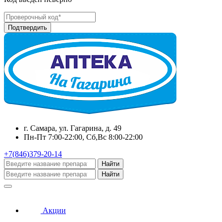
г. Самара, ул. Гагарина, д. 49
Пн-Пт 7:00-22:00, Сб,Вс 8:00-22:00
+7(846)379-20-14
Найти
Найти
Акции