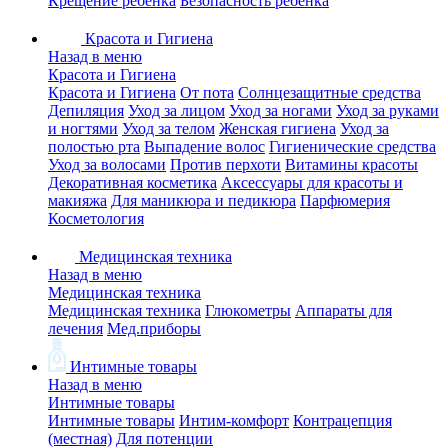
Крещение ребенка
Безопасность ребенка
Красота и Гигиена
Назад в меню
Красота и Гигиена
Красота и Гигиена
От пота
Солнцезащитные средства
Депиляция
Уход за лицом
Уход за ногами
Уход за руками
и ногтями
Уход за телом
Женская гигиена
Уход за
полостью рта
Выпадение волос
Гигиенические средства
Уход за волосами
Против перхоти
Витамины красоты
Декоративная косметика
Аксессуары для красоты и
макияжа
Для маникюра и педикюра
Парфюмерия
Косметология
Медицинская техника
Назад в меню
Медицинская техника
Медицинская техника
Глюкометры
Аппараты для
лечения
Мед.приборы
Интимные товары
Назад в меню
Интимные товары
Интимные товары
Интим-комфорт
Контрацепция
(местная)
Для потенции