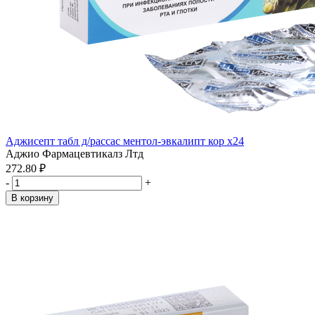
Аджисепт табл д/рассас ментол-эвкалипт кор x24
Аджио Фармацевтикалз Лтд
272.80 ₽
-
+
В корзину