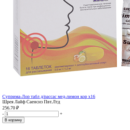
Суприма-Лор табл д/рассас мед-лимон кор x16
Шрея Лайф Саенсиз Пвт.Лтд
256.70 ₽
-
+
В корзину