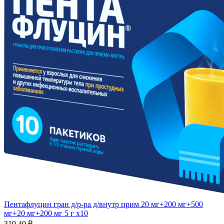
Пентафлуцин гран д/р-ра д/внутр прим 20 мг+200 мг+500
мг+20 мг+200 мг 5 г x10
319.40 ₽