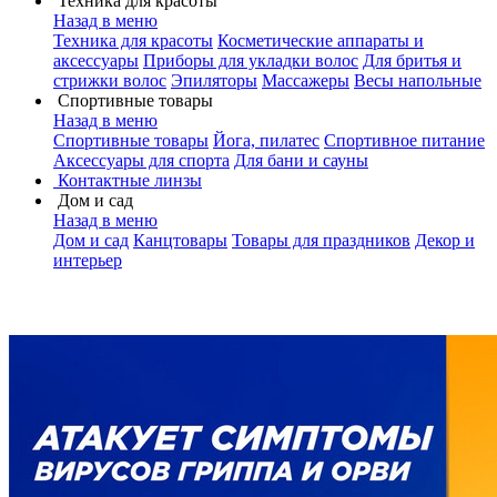
Техника для красоты
Назад в меню
Техника для красоты
Косметические аппараты и
аксессуары
Приборы для укладки волос
Для бритья и
стрижки волос
Эпиляторы
Массажеры
Весы напольные
Спортивные товары
Назад в меню
Спортивные товары
Йога, пилатес
Спортивное питание
Аксессуары для спорта
Для бани и сауны
Контактные линзы
Дом и сад
Назад в меню
Дом и сад
Канцтовары
Товары для праздников
Декор и
интерьер