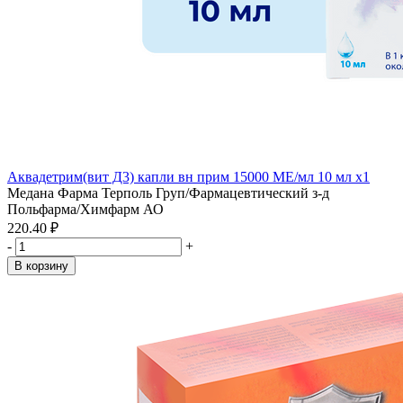
Аквадетрим(вит Д3) капли вн прим 15000 МЕ/мл 10 мл x1
Медана Фарма Терполь Груп/Фармацевтический з-д
Польфарма/Химфарм АО
220.40 ₽
-
+
В корзину