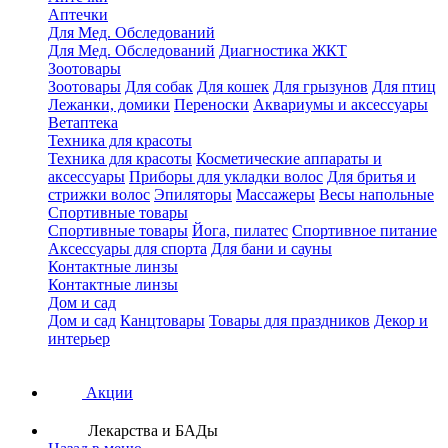
Аптечки
Для Мед. Обследований
Для Мед. Обследований
Диагностика ЖКТ
Зоотовары
Зоотовары
Для собак
Для кошек
Для грызунов
Для птиц
Лежанки, домики
Переноски
Аквариумы и аксессуары
Ветаптека
Техника для красоты
Техника для красоты
Косметические аппараты и
аксессуары
Приборы для укладки волос
Для бритья и
стрижки волос
Эпиляторы
Массажеры
Весы напольные
Спортивные товары
Спортивные товары
Йога, пилатес
Спортивное питание
Аксессуары для спорта
Для бани и сауны
Контактные линзы
Контактные линзы
Дом и сад
Дом и сад
Канцтовары
Товары для праздников
Декор и
интерьер
Акции
Лекарства и БАДы