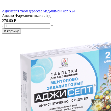
Аджисепт табл д/рассас мед-лимон кор x24
Аджио Фармацевтикалз Лтд
276.60 ₽
-
+
В корзину