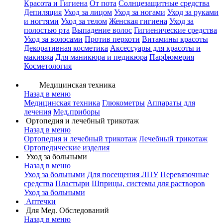
Красота и Гигиена
От пота
Солнцезащитные средства
Депиляция
Уход за лицом
Уход за ногами
Уход за руками
и ногтями
Уход за телом
Женская гигиена
Уход за
полостью рта
Выпадение волос
Гигиенические средства
Уход за волосами
Против перхоти
Витамины красоты
Декоративная косметика
Аксессуары для красоты и
макияжа
Для маникюра и педикюра
Парфюмерия
Косметология
Медицинская техника
Назад в меню
Медицинская техника
Глюкометры
Аппараты для
лечения
Мед.приборы
Ортопедия и лечебный трикотаж
Назад в меню
Ортопедия и лечебный трикотаж
Лечебный трикотаж
Ортопедические изделия
Уход за больными
Назад в меню
Уход за больными
Для посещения ЛПУ
Перевязочные
средства
Пластыри
Шприцы, системы для растворов
Уход за больными
Аптечки
Для Мед. Обследований
Назад в меню