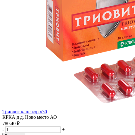
Триовит капс кор x30
КРКА д д, Ново место АО
780.40 ₽
-
+