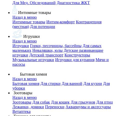
Для Мед. Обследований
Диагностика ЖКТ
Интимные товары
Назад в меню
Интимные товары
Интим-комфорт
Контрацепция
(местная)
Для потенции
Игрушки
Назад в меню
Игрушки
Горки, песочницы, бассейны
Для самых
маленьких
Неваляшки, юлы
Детские развивающие
игрушки
Детский транспорт
Конструкторы
Музыкальные игрушки
Игрушки для купания
Мячи и
насосы
Бытовая химия
Назад в меню
Бытовая химия
Для стирки
Для ванной
Для кухни
Для
уборки
Зоотовары
Назад в меню
Зоотовары
Для собак
Для кошек
Для грызунов
Для птиц
Лежанки, домики
Переноски
Аквариумы и аксессуары
Ветаптека