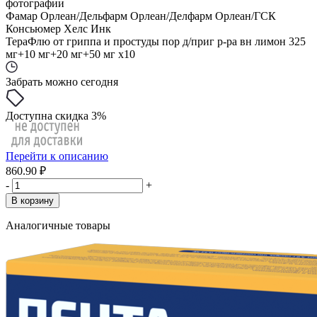
фотографии
Фамар Орлеан/Дельфарм Орлеан/Делфарм Орлеан/ГСК
Консьюмер Хелс Инк
ТераФлю от гриппа и простуды пор д/приг р-ра вн лимон 325
мг+10 мг+20 мг+50 мг x10
Забрать можно сегодня
Доступна скидка 3%
Перейти к описанию
860.90 ₽
-
+
В корзину
Аналогичные товары