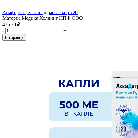
Анаферон дет табл д/рассас кор x20
Материа Медика Холдинг НПФ ООО
475.70 ₽
-
+
В корзину