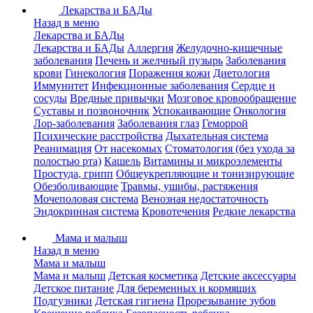
Лекарства и БАДы
Назад в меню
Лекарства и БАДы
Лекарства и БАДы
Аллергия
Желудочно-кишечные
заболевания
Печень и желчный пузырь
Заболевания
крови
Гинекология
Поражения кожи
Диетология
Иммунитет
Инфекционные заболевания
Сердце и
сосуды
Вредные привычки
Мозговое кровообращение
Суставы и позвоночник
Успокаивающие
Онкология
Лор-заболевания
Заболевания глаз
Геморрой
Психические расстройства
Дыхательная система
Реанимация
От насекомых
Стоматология (без ухода за
полостью рта)
Кашель
Витамины и микроэлементы
Простуда, грипп
Общеукрепляющие и тонизирующие
Обезболивающие
Травмы, ушибы, растяжения
Мочеполовая система
Венозная недостаточность
Эндокринная система
Кровотечения
Редкие лекарства
Мама и малыш
Назад в меню
Мама и малыш
Мама и малыш
Детская косметика
Детские аксессуары
Детское питание
Для беременных и кормящих
Подгузники
Детская гигиена
Прорезывание зубов