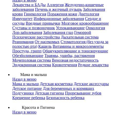
Назад в меню
Лекарства и БАДы
Аллергия
Желудочно-кишечные
заболевания
Печень и желчный пузырь
Заболевания
крови
Гинекология
Поражения кожи
Диетология
Иммунитет
Инфекционные заболевания
Сердце и
сосуды
Вредные привычки
Мозговое кровообращение
Суставы и позвоночник
Успокаивающие
Онкология
Лор-заболевания
Заболевания глаз
Геморрой
Психические расстройства
Дыхательная система
Реанимация
От насекомых
Стоматология (без ухода за
полостью рта)
Кашель
Витамины и микроэлементы
Простуда, грипп
Общеукрепляющие и тонизирующие
Обезболивающие
Травмы, ушибы, растяжения
Мочеполовая система
Венозная недостаточность
Эндокринная система
Кровотечения
Редкие лекарства
Мама и малыш
Назад в меню
Мама и малыш
Детская косметика
Детские аксессуары
Детское питание
Для беременных и кормящих
Подгузники
Детская гигиена
Прорезывание зубов
Крещение ребенка
Безопасность ребенка
Красота и Гигиена
Назад в меню