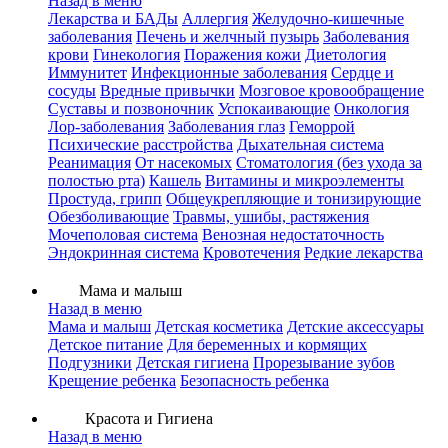
Назад в меню
Лекарства и БАДы
Аллергия
Желудочно-кишечные
заболевания
Печень и желчный пузырь
Заболевания
крови
Гинекология
Поражения кожи
Диетология
Иммунитет
Инфекционные заболевания
Сердце и
сосуды
Вредные привычки
Мозговое кровообращение
Суставы и позвоночник
Успокаивающие
Онкология
Лор-заболевания
Заболевания глаз
Геморрой
Психические расстройства
Дыхательная система
Реанимация
От насекомых
Стоматология (без ухода за
полостью рта)
Кашель
Витамины и микроэлементы
Простуда, грипп
Общеукрепляющие и тонизирующие
Обезболивающие
Травмы, ушибы, растяжения
Мочеполовая система
Венозная недостаточность
Эндокринная система
Кровотечения
Редкие лекарства
Мама и малыш
Назад в меню
Мама и малыш
Детская косметика
Детские аксессуары
Детское питание
Для беременных и кормящих
Подгузники
Детская гигиена
Прорезывание зубов
Крещение ребенка
Безопасность ребенка
Красота и Гигиена
Назад в меню