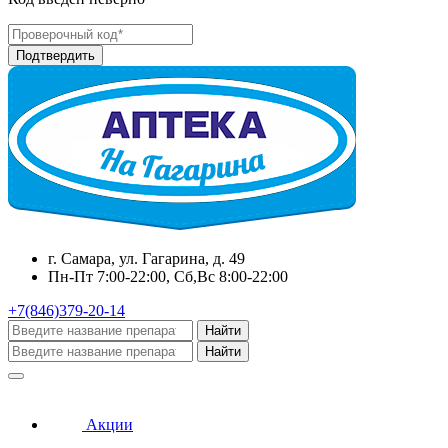
г. Самара, ул. Гагарина, д. 49
Пн-Пт 7:00-22:00, Сб,Вс 8:00-22:00
+7(846)379-20-14
Найти
Найти
Акции