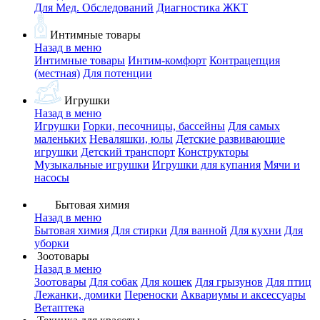
Для Мед. Обследований
Диагностика ЖКТ
Интимные товары
Назад в меню
Интимные товары
Интим-комфорт
Контрацепция
(местная)
Для потенции
Игрушки
Назад в меню
Игрушки
Горки, песочницы, бассейны
Для самых
маленьких
Неваляшки, юлы
Детские развивающие
игрушки
Детский транспорт
Конструкторы
Музыкальные игрушки
Игрушки для купания
Мячи и
насосы
Бытовая химия
Назад в меню
Бытовая химия
Для стирки
Для ванной
Для кухни
Для
уборки
Зоотовары
Назад в меню
Зоотовары
Для собак
Для кошек
Для грызунов
Для птиц
Лежанки, домики
Переноски
Аквариумы и аксессуары
Ветаптека