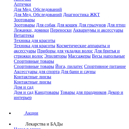
Аптечки
Для Мед. Обследований
Для Мед. Обследований
Диагностика ЖКТ
Зоотовары
Зоотовары
Для собак
Для кошек
Для грызунов
Для птиц
Лежанки, домики
Переноски
Аквариумы и аксессуары
Ветаптека
Техника для красоты
Техника для красоты
Косметические аппараты и
аксессуары
Приборы для укладки волос
Для бритья и
стрижки волос
Эпиляторы
Массажеры
Весы напольные
Спортивные товары
Спортивные товары
Йога, пилатес
Спортивное питание
Аксессуары для спорта
Для бани и сауны
Контактные линзы
Контактные линзы
Дом и сад
Дом и сад
Канцтовары
Товары для праздников
Декор и
интерьер
Акции
Лекарства и БАДы