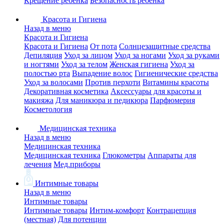
Крещение ребенка
Безопасность ребенка
Красота и Гигиена
Назад в меню
Красота и Гигиена
Красота и Гигиена
От пота
Солнцезащитные средства
Депиляция
Уход за лицом
Уход за ногами
Уход за руками
и ногтями
Уход за телом
Женская гигиена
Уход за
полостью рта
Выпадение волос
Гигиенические средства
Уход за волосами
Против перхоти
Витамины красоты
Декоративная косметика
Аксессуары для красоты и
макияжа
Для маникюра и педикюра
Парфюмерия
Косметология
Медицинская техника
Назад в меню
Медицинская техника
Медицинская техника
Глюкометры
Аппараты для
лечения
Мед.приборы
Интимные товары
Назад в меню
Интимные товары
Интимные товары
Интим-комфорт
Контрацепция
(местная)
Для потенции