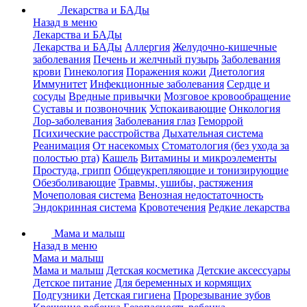
Лекарства и БАДы
Назад в меню
Лекарства и БАДы
Лекарства и БАДы
Аллергия
Желудочно-кишечные
заболевания
Печень и желчный пузырь
Заболевания
крови
Гинекология
Поражения кожи
Диетология
Иммунитет
Инфекционные заболевания
Сердце и
сосуды
Вредные привычки
Мозговое кровообращение
Суставы и позвоночник
Успокаивающие
Онкология
Лор-заболевания
Заболевания глаз
Геморрой
Психические расстройства
Дыхательная система
Реанимация
От насекомых
Стоматология (без ухода за
полостью рта)
Кашель
Витамины и микроэлементы
Простуда, грипп
Общеукрепляющие и тонизирующие
Обезболивающие
Травмы, ушибы, растяжения
Мочеполовая система
Венозная недостаточность
Эндокринная система
Кровотечения
Редкие лекарства
Мама и малыш
Назад в меню
Мама и малыш
Мама и малыш
Детская косметика
Детские аксессуары
Детское питание
Для беременных и кормящих
Подгузники
Детская гигиена
Прорезывание зубов