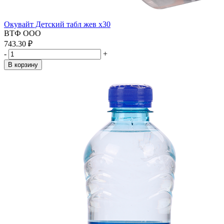
Окувайт Детский табл жев x30
ВТФ ООО
743.30 ₽
-
+
В корзину