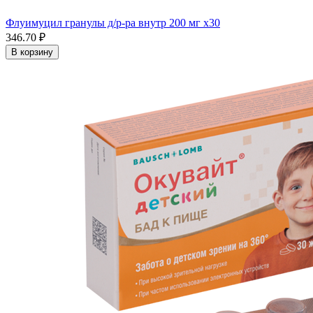
Флуимуцил гранулы д/р-ра внутр 200 мг x30
346.70 ₽
В корзину