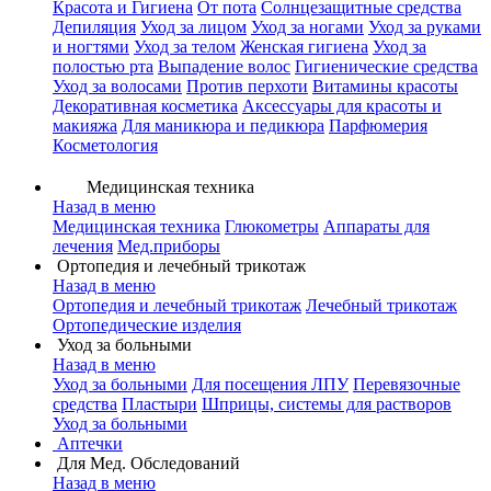
Красота и Гигиена
От пота
Солнцезащитные средства
Депиляция
Уход за лицом
Уход за ногами
Уход за руками
и ногтями
Уход за телом
Женская гигиена
Уход за
полостью рта
Выпадение волос
Гигиенические средства
Уход за волосами
Против перхоти
Витамины красоты
Декоративная косметика
Аксессуары для красоты и
макияжа
Для маникюра и педикюра
Парфюмерия
Косметология
Медицинская техника
Назад в меню
Медицинская техника
Глюкометры
Аппараты для
лечения
Мед.приборы
Ортопедия и лечебный трикотаж
Назад в меню
Ортопедия и лечебный трикотаж
Лечебный трикотаж
Ортопедические изделия
Уход за больными
Назад в меню
Уход за больными
Для посещения ЛПУ
Перевязочные
средства
Пластыри
Шприцы, системы для растворов
Уход за больными
Аптечки
Для Мед. Обследований
Назад в меню