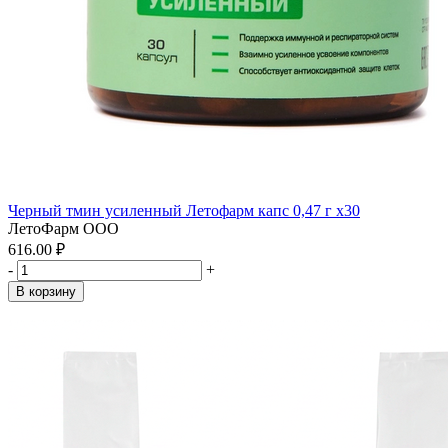
Черный тмин усиленный Летофарм капс 0,47 г x30
ЛетоФарм ООО
616.00 ₽
-
+
В корзину