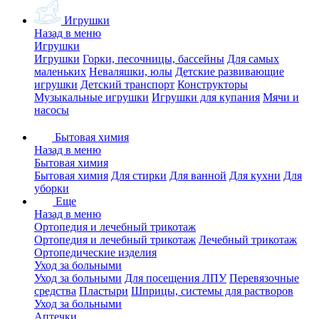
Игрушки
Назад в меню
Игрушки
Игрушки
Горки, песочницы, бассейны
Для самых
маленьких
Неваляшки, юлы
Детские развивающие
игрушки
Детский транспорт
Конструкторы
Музыкальные игрушки
Игрушки для купания
Мячи и
насосы
Бытовая химия
Назад в меню
Бытовая химия
Бытовая химия
Для стирки
Для ванной
Для кухни
Для
уборки
Еще
Назад в меню
Ортопедия и лечебный трикотаж
Ортопедия и лечебный трикотаж
Лечебный трикотаж
Ортопедические изделия
Уход за больными
Уход за больными
Для посещения ЛПУ
Перевязочные
средства
Пластыри
Шприцы, системы для растворов
Уход за больными
Аптечки