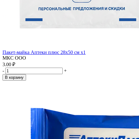
Пакет-майка Аптеки плюс 28х50 см x1
МКС ООО
3.00 ₽
-
+
В корзину