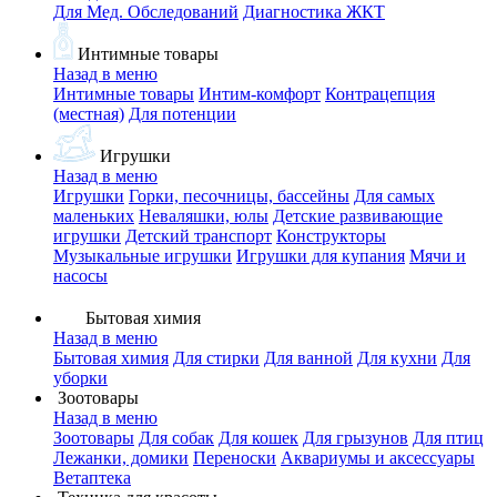
Для Мед. Обследований
Диагностика ЖКТ
Интимные товары
Назад в меню
Интимные товары
Интим-комфорт
Контрацепция
(местная)
Для потенции
Игрушки
Назад в меню
Игрушки
Горки, песочницы, бассейны
Для самых
маленьких
Неваляшки, юлы
Детские развивающие
игрушки
Детский транспорт
Конструкторы
Музыкальные игрушки
Игрушки для купания
Мячи и
насосы
Бытовая химия
Назад в меню
Бытовая химия
Для стирки
Для ванной
Для кухни
Для
уборки
Зоотовары
Назад в меню
Зоотовары
Для собак
Для кошек
Для грызунов
Для птиц
Лежанки, домики
Переноски
Аквариумы и аксессуары
Ветаптека