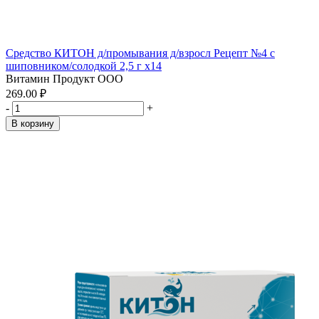
Средство КИТОН д/промывания д/взросл Рецепт №4 с
шиповником/солодкой 2,5 г x14
Витамин Продукт ООО
269.00 ₽
-
+
В корзину