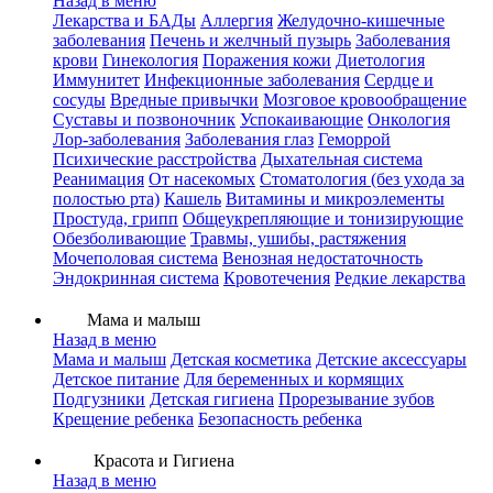
Назад в меню
Лекарства и БАДы
Аллергия
Желудочно-кишечные
заболевания
Печень и желчный пузырь
Заболевания
крови
Гинекология
Поражения кожи
Диетология
Иммунитет
Инфекционные заболевания
Сердце и
сосуды
Вредные привычки
Мозговое кровообращение
Суставы и позвоночник
Успокаивающие
Онкология
Лор-заболевания
Заболевания глаз
Геморрой
Психические расстройства
Дыхательная система
Реанимация
От насекомых
Стоматология (без ухода за
полостью рта)
Кашель
Витамины и микроэлементы
Простуда, грипп
Общеукрепляющие и тонизирующие
Обезболивающие
Травмы, ушибы, растяжения
Мочеполовая система
Венозная недостаточность
Эндокринная система
Кровотечения
Редкие лекарства
Мама и малыш
Назад в меню
Мама и малыш
Детская косметика
Детские аксессуары
Детское питание
Для беременных и кормящих
Подгузники
Детская гигиена
Прорезывание зубов
Крещение ребенка
Безопасность ребенка
Красота и Гигиена
Назад в меню