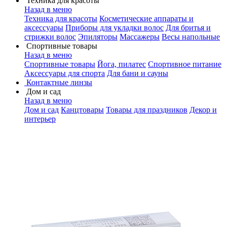
Техника для красоты
Назад в меню
Техника для красоты
Косметические аппараты и
аксессуары
Приборы для укладки волос
Для бритья и
стрижки волос
Эпиляторы
Массажеры
Весы напольные
Спортивные товары
Назад в меню
Спортивные товары
Йога, пилатес
Спортивное питание
Аксессуары для спорта
Для бани и сауны
Контактные линзы
Дом и сад
Назад в меню
Дом и сад
Канцтовары
Товары для праздников
Декор и
интерьер