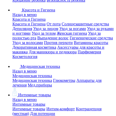
Крещение ребенка
Безопасность ребенка
Красота и Гигиена
Назад в меню
Красота и Гигиена
Красота и Гигиена
От пота
Солнцезащитные средства
Депиляция
Уход за лицом
Уход за ногами
Уход за руками
и ногтями
Уход за телом
Женская гигиена
Уход за
полостью рта
Выпадение волос
Гигиенические средства
Уход за волосами
Против перхоти
Витамины красоты
Декоративная косметика
Аксессуары для красоты и
макияжа
Для маникюра и педикюра
Парфюмерия
Косметология
Медицинская техника
Назад в меню
Медицинская техника
Медицинская техника
Глюкометры
Аппараты для
лечения
Мед.приборы
Интимные товары
Назад в меню
Интимные товары
Интимные товары
Интим-комфорт
Контрацепция
(местная)
Для потенции