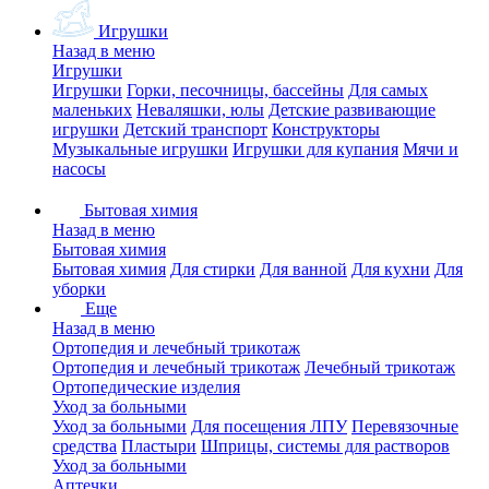
Игрушки
Назад в меню
Игрушки
Игрушки
Горки, песочницы, бассейны
Для самых
маленьких
Неваляшки, юлы
Детские развивающие
игрушки
Детский транспорт
Конструкторы
Музыкальные игрушки
Игрушки для купания
Мячи и
насосы
Бытовая химия
Назад в меню
Бытовая химия
Бытовая химия
Для стирки
Для ванной
Для кухни
Для
уборки
Еще
Назад в меню
Ортопедия и лечебный трикотаж
Ортопедия и лечебный трикотаж
Лечебный трикотаж
Ортопедические изделия
Уход за больными
Уход за больными
Для посещения ЛПУ
Перевязочные
средства
Пластыри
Шприцы, системы для растворов
Уход за больными
Аптечки