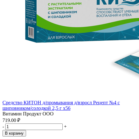
Средство КИТОН д/промывания д/взросл Рецепт №4 с
шиповником/солодкой 2,5 г x56
Витамин Продукт ООО
719.00 ₽
-
+
В корзину