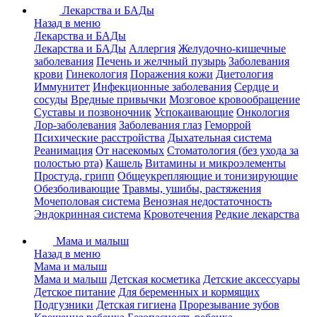
Лекарства и БАДы
Назад в меню
Лекарства и БАДы
Лекарства и БАДы
Аллергия
Желудочно-кишечные
заболевания
Печень и желчный пузырь
Заболевания
крови
Гинекология
Поражения кожи
Диетология
Иммунитет
Инфекционные заболевания
Сердце и
сосуды
Вредные привычки
Мозговое кровообращение
Суставы и позвоночник
Успокаивающие
Онкология
Лор-заболевания
Заболевания глаз
Геморрой
Психические расстройства
Дыхательная система
Реанимация
От насекомых
Стоматология (без ухода за
полостью рта)
Кашель
Витамины и микроэлементы
Простуда, грипп
Общеукрепляющие и тонизирующие
Обезболивающие
Травмы, ушибы, растяжения
Мочеполовая система
Венозная недостаточность
Эндокринная система
Кровотечения
Редкие лекарства
Мама и малыш
Назад в меню
Мама и малыш
Мама и малыш
Детская косметика
Детские аксессуары
Детское питание
Для беременных и кормящих
Подгузники
Детская гигиена
Прорезывание зубов