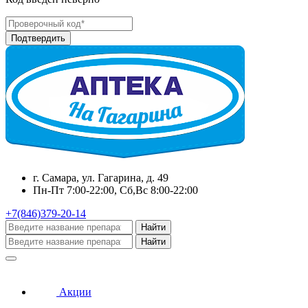
г. Самара, ул. Гагарина, д. 49
Пн-Пт 7:00-22:00, Сб,Вс 8:00-22:00
+7(846)379-20-14
Найти
Найти
Акции