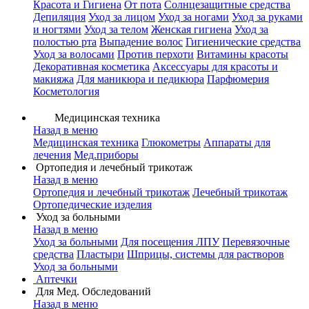
Красота и Гигиена
От пота
Солнцезащитные средства
Депиляция
Уход за лицом
Уход за ногами
Уход за руками
и ногтями
Уход за телом
Женская гигиена
Уход за
полостью рта
Выпадение волос
Гигиенические средства
Уход за волосами
Против перхоти
Витамины красоты
Декоративная косметика
Аксессуары для красоты и
макияжа
Для маникюра и педикюра
Парфюмерия
Косметология
Медицинская техника
Назад в меню
Медицинская техника
Глюкометры
Аппараты для
лечения
Мед.приборы
Ортопедия и лечебный трикотаж
Назад в меню
Ортопедия и лечебный трикотаж
Лечебный трикотаж
Ортопедические изделия
Уход за больными
Назад в меню
Уход за больными
Для посещения ЛПУ
Перевязочные
средства
Пластыри
Шприцы, системы для растворов
Уход за больными
Аптечки
Для Мед. Обследований
Назад в меню