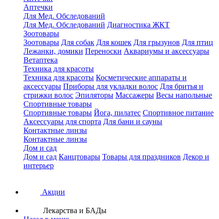
Аптечки
Для Мед. Обследований
Для Мед. Обследований
Диагностика ЖКТ
Зоотовары
Зоотовары
Для собак
Для кошек
Для грызунов
Для птиц
Лежанки, домики
Переноски
Аквариумы и аксессуары
Ветаптека
Техника для красоты
Техника для красоты
Косметические аппараты и
аксессуары
Приборы для укладки волос
Для бритья и
стрижки волос
Эпиляторы
Массажеры
Весы напольные
Спортивные товары
Спортивные товары
Йога, пилатес
Спортивное питание
Аксессуары для спорта
Для бани и сауны
Контактные линзы
Контактные линзы
Дом и сад
Дом и сад
Канцтовары
Товары для праздников
Декор и
интерьер
Акции
Лекарства и БАДы