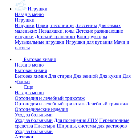
Игрушки
Назад в меню
Игрушки
Игрушки
Горки, песочницы, бассейны
Для самых
маленьких
Неваляшки, юлы
Детские развивающие
игрушки
Детский транспорт
Конструкторы
Музыкальные игрушки
Игрушки для купания
Мячи и
насосы
Бытовая химия
Назад в меню
Бытовая химия
Бытовая химия
Для стирки
Для ванной
Для кухни
Для
уборки
Еще
Назад в меню
Ортопедия и лечебный трикотаж
Ортопедия и лечебный трикотаж
Лечебный трикотаж
Ортопедические изделия
Уход за больными
Уход за больными
Для посещения ЛПУ
Перевязочные
средства
Пластыри
Шприцы, системы для растворов
Уход за больными
Аптечки