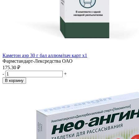
Каметон аэр 30 г бал аллюм/пач карт x1
Фармстандарт-Лексредства ОАО
175.30 ₽
-
+
В корзину