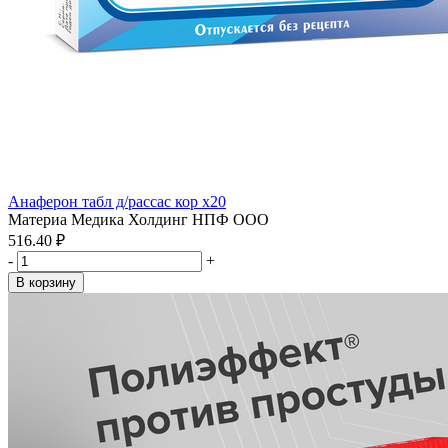
Анаферон табл д/рассас кор x20
Материа Медика Холдинг НПФ ООО
516.40 ₽
-
+
В корзину