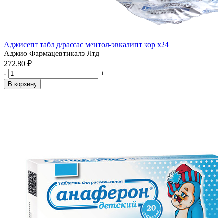
Аджисепт табл д/рассас ментол-эвкалипт кор x24
Аджио Фармацевтикалз Лтд
272.80 ₽
-
+
В корзину