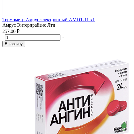
Термометр Амрус электронный AMDT-11 x1
Амрус Энтерпрайзис Лтд
257.00 ₽
-
+
В корзину