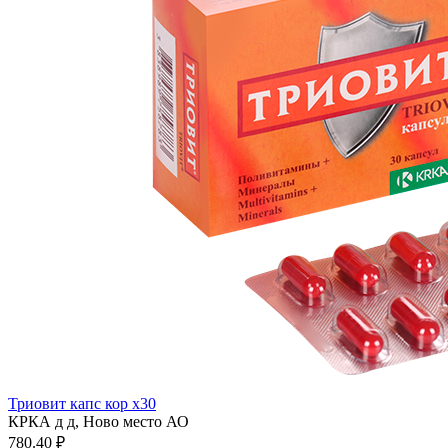
Триовит капс кор x30
КРКА д д, Ново место АО
780.40 ₽