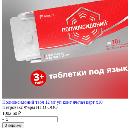
Полиоксидоний табл 12 мг уп конт яч/пач карт x10
Петровакс Фарм НПО ООО
1002.60 ₽
-
+
В корзину