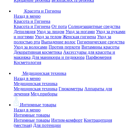
Крещение ребенка
Безопасность ребенка
Красота и Гигиена
Назад в меню
Красота и Гигиена
Красота и Гигиена
От пота
Солнцезащитные средства
Депиляция
Уход за лицом
Уход за ногами
Уход за руками
и ногтями
Уход за телом
Женская гигиена
Уход за
полостью рта
Выпадение волос
Гигиенические средства
Уход за волосами
Против перхоти
Витамины красоты
Декоративная косметика
Аксессуары для красоты и
макияжа
Для маникюра и педикюра
Парфюмерия
Косметология
Медицинская техника
Назад в меню
Медицинская техника
Медицинская техника
Глюкометры
Аппараты для
лечения
Мед.приборы
Интимные товары
Назад в меню
Интимные товары
Интимные товары
Интим-комфорт
Контрацепция
(местная)
Для потенции