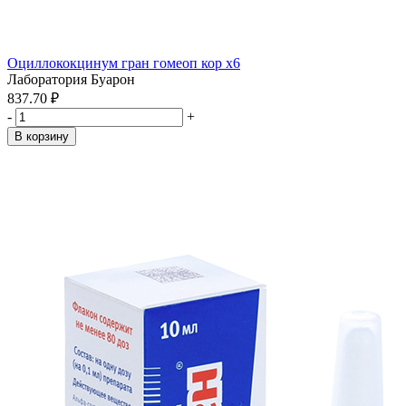
Оциллококцинум гран гомеоп кор x6
Лаборатория Буарон
837.70 ₽
-
+
В корзину