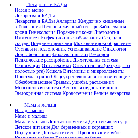
Лекарства и БАДы
Назад в меню
Лекарства и БАДы
Лекарства и БАДы
Аллергия
Желудочно-кишечные
заболевания
Печень и желчный пузырь
Заболевания
крови
Гинекология
Поражения кожи
Диетология
Иммунитет
Инфекционные заболевания
Сердце и
сосуды
Вредные привычки
Мозговое кровообращение
Суставы и позвоночник
Успокаивающие
Онкология
Лор-заболевания
Заболевания глаз
Геморрой
Психические расстройства
Дыхательная система
Реанимация
От насекомых
Стоматология (без ухода за
полостью рта)
Кашель
Витамины и микроэлементы
Простуда, грипп
Общеукрепляющие и тонизирующие
Обезболивающие
Травмы, ушибы, растяжения
Мочеполовая система
Венозная недостаточность
Эндокринная система
Кровотечения
Редкие лекарства
Мама и малыш
Назад в меню
Мама и малыш
Мама и малыш
Детская косметика
Детские аксессуары
Детское питание
Для беременных и кормящих
Подгузники
Детская гигиена
Прорезывание зубов