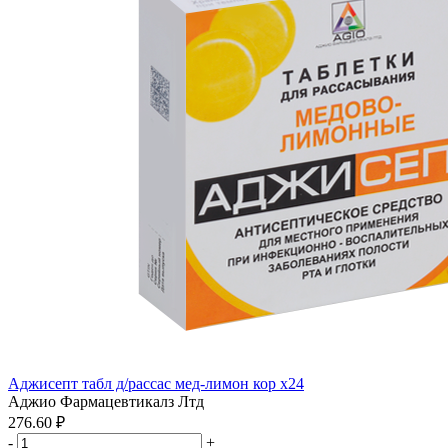
Аджисепт табл д/рассас мед-лимон кор x24
Аджио Фармацевтикалз Лтд
276.60 ₽
-
+