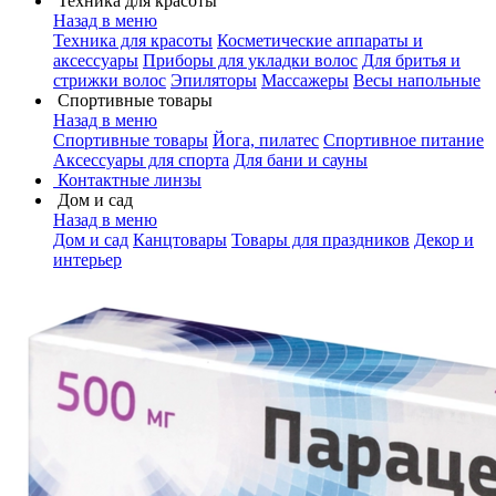
Техника для красоты
Назад в меню
Техника для красоты
Косметические аппараты и
аксессуары
Приборы для укладки волос
Для бритья и
стрижки волос
Эпиляторы
Массажеры
Весы напольные
Спортивные товары
Назад в меню
Спортивные товары
Йога, пилатес
Спортивное питание
Аксессуары для спорта
Для бани и сауны
Контактные линзы
Дом и сад
Назад в меню
Дом и сад
Канцтовары
Товары для праздников
Декор и
интерьер