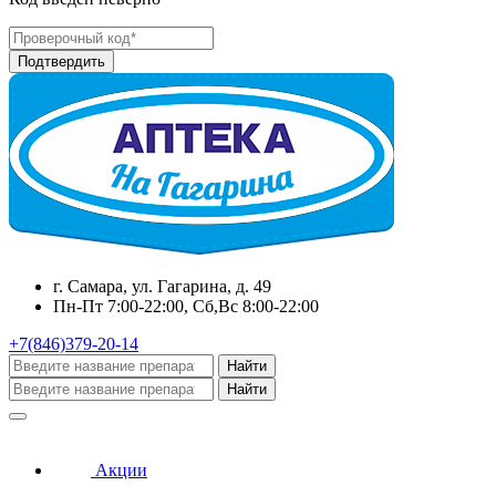
г. Самара, ул. Гагарина, д. 49
Пн-Пт 7:00-22:00, Сб,Вс 8:00-22:00
+7(846)379-20-14
Найти
Найти
Акции