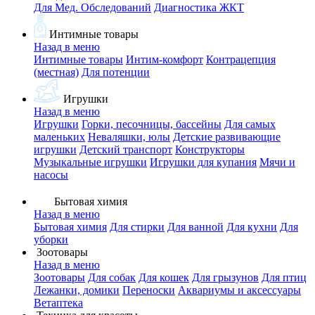
Для Мед. Обследований
Диагностика ЖКТ
Интимные товары
Назад в меню
Интимные товары
Интим-комфорт
Контрацепция
(местная)
Для потенции
Игрушки
Назад в меню
Игрушки
Горки, песочницы, бассейны
Для самых
маленьких
Неваляшки, юлы
Детские развивающие
игрушки
Детский транспорт
Конструкторы
Музыкальные игрушки
Игрушки для купания
Мячи и
насосы
Бытовая химия
Назад в меню
Бытовая химия
Для стирки
Для ванной
Для кухни
Для
уборки
Зоотовары
Назад в меню
Зоотовары
Для собак
Для кошек
Для грызунов
Для птиц
Лежанки, домики
Переноски
Аквариумы и аксессуары
Ветаптека