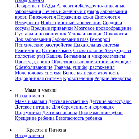
Назад в меню
Лекарства и БАДы
Аллергия
Желудочно-кишечные
заболевания
Печень и желчный пузырь
Заболевания
крови
Гинекология
Поражения кожи
Диетология
Иммунитет
Инфекционные заболевания
Сердце и
сосуды
Вредные привычки
Мозговое кровообращение
Суставы и позвоночник
Успокаивающие
Онкология
Лор-заболевания
Заболевания глаз
Геморрой
Психические расстройства
Дыхательная система
Реанимация
От насекомых
Стоматология (без ухода за
полостью рта)
Кашель
Витамины и микроэлементы
Простуда, грипп
Общеукрепляющие и тонизирующие
Обезболивающие
Травмы, ушибы, растяжения
Мочеполовая система
Венозная недостаточность
Эндокринная система
Кровотечения
Редкие лекарства
Мама и малыш
Назад в меню
Мама и малыш
Детская косметика
Детские аксессуары
Детское питание
Для беременных и кормящих
Подгузники
Детская гигиена
Прорезывание зубов
Крещение ребенка
Безопасность ребенка
Красота и Гигиена
Назад в меню