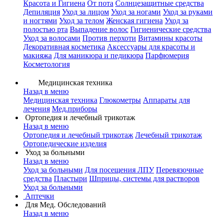
Красота и Гигиена
От пота
Солнцезащитные средства
Депиляция
Уход за лицом
Уход за ногами
Уход за руками
и ногтями
Уход за телом
Женская гигиена
Уход за
полостью рта
Выпадение волос
Гигиенические средства
Уход за волосами
Против перхоти
Витамины красоты
Декоративная косметика
Аксессуары для красоты и
макияжа
Для маникюра и педикюра
Парфюмерия
Косметология
Медицинская техника
Назад в меню
Медицинская техника
Глюкометры
Аппараты для
лечения
Мед.приборы
Ортопедия и лечебный трикотаж
Назад в меню
Ортопедия и лечебный трикотаж
Лечебный трикотаж
Ортопедические изделия
Уход за больными
Назад в меню
Уход за больными
Для посещения ЛПУ
Перевязочные
средства
Пластыри
Шприцы, системы для растворов
Уход за больными
Аптечки
Для Мед. Обследований
Назад в меню