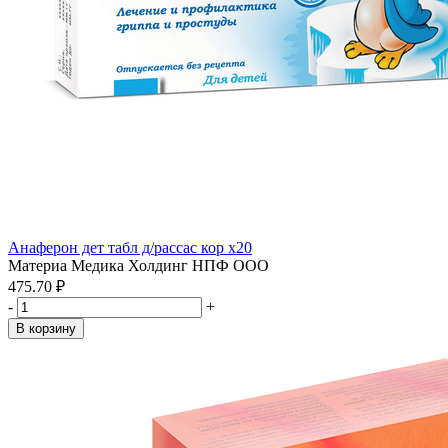
Анаферон дет табл д/рассас кор x20
Материа Медика Холдинг НПФ ООО
475.70 ₽
-
+
В корзину