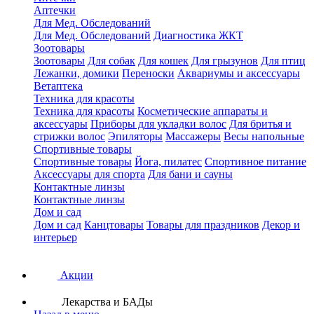
Аптечки
Для Мед. Обследований
Для Мед. Обследований
Диагностика ЖКТ
Зоотовары
Зоотовары
Для собак
Для кошек
Для грызунов
Для птиц
Лежанки, домики
Переноски
Аквариумы и аксессуары
Ветаптека
Техника для красоты
Техника для красоты
Косметические аппараты и
аксессуары
Приборы для укладки волос
Для бритья и
стрижки волос
Эпиляторы
Массажеры
Весы напольные
Спортивные товары
Спортивные товары
Йога, пилатес
Спортивное питание
Аксессуары для спорта
Для бани и сауны
Контактные линзы
Контактные линзы
Дом и сад
Дом и сад
Канцтовары
Товары для праздников
Декор и
интерьер
Акции
Лекарства и БАДы