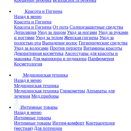
Крещение ребенка
Безопасность ребенка
Красота и Гигиена
Назад в меню
Красота и Гигиена
Красота и Гигиена
От пота
Солнцезащитные средства
Депиляция
Уход за лицом
Уход за ногами
Уход за руками
и ногтями
Уход за телом
Женская гигиена
Уход за
полостью рта
Выпадение волос
Гигиенические средства
Уход за волосами
Против перхоти
Витамины красоты
Декоративная косметика
Аксессуары для красоты и
макияжа
Для маникюра и педикюра
Парфюмерия
Косметология
Медицинская техника
Назад в меню
Медицинская техника
Медицинская техника
Глюкометры
Аппараты для
лечения
Мед.приборы
Интимные товары
Назад в меню
Интимные товары
Интимные товары
Интим-комфорт
Контрацепция
(местная)
Для потенции