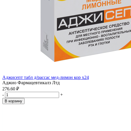
Аджисепт табл д/рассас мед-лимон кор x24
Аджио Фармацевтикалз Лтд
276.60 ₽
-
+
В корзину