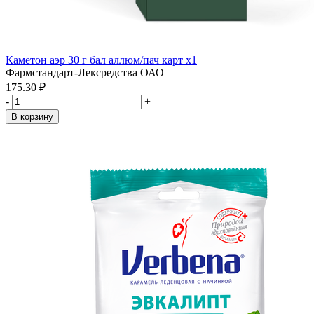
Каметон аэр 30 г бал аллюм/пач карт x1
Фармстандарт-Лексредства ОАО
175.30 ₽
-
+
В корзину