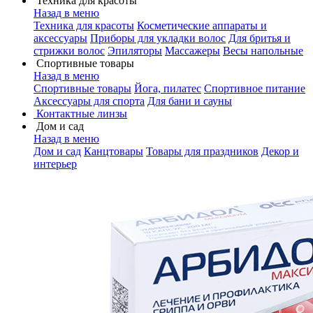
Техника для красоты
Назад в меню
Техника для красоты
Косметические аппараты и
аксессуары
Приборы для укладки волос
Для бритья и
стрижки волос
Эпиляторы
Массажеры
Весы напольные
Спортивные товары
Назад в меню
Спортивные товары
Йога, пилатес
Спортивное питание
Аксессуары для спорта
Для бани и сауны
Контактные линзы
Дом и сад
Назад в меню
Дом и сад
Канцтовары
Товары для праздников
Декор и
интерьер