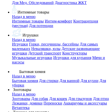
Для Мед. Обследований
Диагностика ЖКТ
Интимные товары
Назад в меню
Интимные товары
Интим-комфорт
Контрацепция
(местная)
Для потенции
Игрушки
Назад в меню
Игрушки
Горки, песочницы, бассейны
Для самых
маленьких
Неваляшки, юлы
Детские развивающие
игрушки
Детский транспорт
Конструкторы
Музыкальные игрушки
Игрушки для купания
Мячи и
насосы
Бытовая химия
Назад в меню
Бытовая химия
Для стирки
Для ванной
Для кухни
Для
уборки
Зоотовары
Назад в меню
Зоотовары
Для собак
Для кошек
Для грызунов
Для птиц
Лежанки, домики
Переноски
Аквариумы и аксессуары
Ветаптека