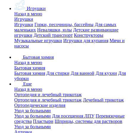
Игрушки
Назад в меню
Игрушки
Игрушки
Горки, песочницы, бассейны
Для самых
маленьких
Неваляшки, юлы
Детские развивающие
игрушки
Детский транспорт
Конструкторы
Музыкальные игрушки
Игрушки для купания
Мячи и
насосы
Бытовая химия
Назад в меню
Бытовая химия
Бытовая химия
Для стирки
Для ванной
Для кухни
Для
уборки
Еще
Назад в меню
Ортопедия и лечебный трикотаж
Ортопедия и лечебный трикотаж
Лечебный трикотаж
Ортопедические изделия
Уход за больными
Уход за больными
Для посещения ЛПУ
Перевязочные
средства
Пластыри
Шприцы, системы для растворов
Уход за больными
Аптечки