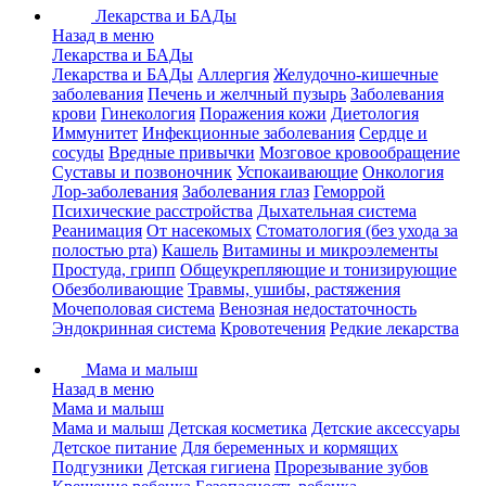
Лекарства и БАДы
Назад в меню
Лекарства и БАДы
Лекарства и БАДы
Аллергия
Желудочно-кишечные
заболевания
Печень и желчный пузырь
Заболевания
крови
Гинекология
Поражения кожи
Диетология
Иммунитет
Инфекционные заболевания
Сердце и
сосуды
Вредные привычки
Мозговое кровообращение
Суставы и позвоночник
Успокаивающие
Онкология
Лор-заболевания
Заболевания глаз
Геморрой
Психические расстройства
Дыхательная система
Реанимация
От насекомых
Стоматология (без ухода за
полостью рта)
Кашель
Витамины и микроэлементы
Простуда, грипп
Общеукрепляющие и тонизирующие
Обезболивающие
Травмы, ушибы, растяжения
Мочеполовая система
Венозная недостаточность
Эндокринная система
Кровотечения
Редкие лекарства
Мама и малыш
Назад в меню
Мама и малыш
Мама и малыш
Детская косметика
Детские аксессуары
Детское питание
Для беременных и кормящих
Подгузники
Детская гигиена
Прорезывание зубов