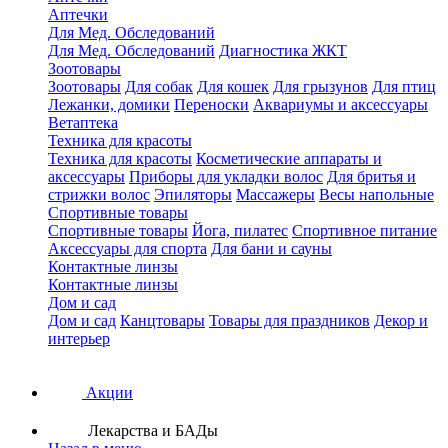
Аптечки
Для Мед. Обследований
Для Мед. Обследований
Диагностика ЖКТ
Зоотовары
Зоотовары
Для собак
Для кошек
Для грызунов
Для птиц
Лежанки, домики
Переноски
Аквариумы и аксессуары
Ветаптека
Техника для красоты
Техника для красоты
Косметические аппараты и
аксессуары
Приборы для укладки волос
Для бритья и
стрижки волос
Эпиляторы
Массажеры
Весы напольные
Спортивные товары
Спортивные товары
Йога, пилатес
Спортивное питание
Аксессуары для спорта
Для бани и сауны
Контактные линзы
Контактные линзы
Дом и сад
Дом и сад
Канцтовары
Товары для праздников
Декор и
интерьер
Акции
Лекарства и БАДы