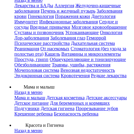
Назад в меню
Лекарства и БАДы
Аллергия
Желудочно-кишечные
заболевания
Печень и желчный пузырь
Заболевания
крови
Гинекология
Поражения кожи
Диетология
Иммунитет
Инфекционные заболевания
Сердце и
сосуды
Вредные привычки
Мозговое кровообращение
Суставы и позвоночник
Успокаивающие
Онкология
Лор-заболевания
Заболевания глаз
Геморрой
Психические расстройства
Дыхательная система
Реанимация
От насекомых
Стоматология (без ухода за
полостью рта)
Кашель
Витамины и микроэлементы
Простуда, грипп
Общеукрепляющие и тонизирующие
Обезболивающие
Травмы, ушибы, растяжения
Мочеполовая система
Венозная недостаточность
Эндокринная система
Кровотечения
Редкие лекарства
Мама и малыш
Назад в меню
Мама и малыш
Детская косметика
Детские аксессуары
Детское питание
Для беременных и кормящих
Подгузники
Детская гигиена
Прорезывание зубов
Крещение ребенка
Безопасность ребенка
Красота и Гигиена
Назад в меню