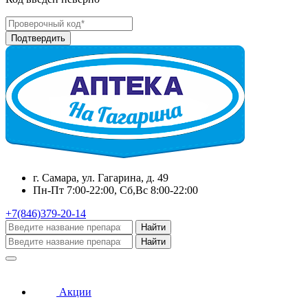
г. Самара, ул. Гагарина, д. 49
Пн-Пт 7:00-22:00, Сб,Вс 8:00-22:00
+7(846)379-20-14
Найти
Найти
Акции