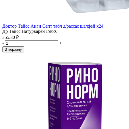
Доктор Тайсс Анги Септ табл д/рассас шалфей x24
Др Тайсс Натурварен ГмбХ
355.80 ₽
-
+
В корзину