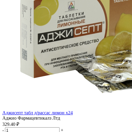
Аджисепт табл д/рассас лимон x24
Аджио Фармацевтикалз Лтд
329.40 ₽
-
+