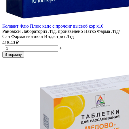
Колдакт Флю Плюс капс с пролонг высвоб кор x10
Ранбакси Лабораториз Лтд, произведено Натко Фарма Лтд/
Сан Фармасьютикал Индастриз Лтд
418.40 ₽
-
+
В корзину