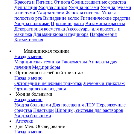
Красота и Гигиена
От пота
Солнцезащитные средства
Депиляция
Уход за лицом
Уход за ногами
Уход за руками
и ногтями
Уход за телом
Женская гигиена
Уход за
полостью рта
Выпадение волос
Гигиенические средства
Уход за волосами
Против перхоти
Витамины красоты
Декоративная косметика
Аксессуары для красоты и
макияжа
Для маникюра и педикюра
Парфюмерия
Косметология
Медицинская техника
Назад в меню
Медицинская техника
Глюкометры
Аппараты для
лечения
Мед.приборы
Ортопедия и лечебный трикотаж
Назад в меню
Ортопедия и лечебный трикотаж
Лечебный трикотаж
Ортопедические изделия
Уход за больными
Назад в меню
Уход за больными
Для посещения ЛПУ
Перевязочные
средства
Пластыри
Шприцы, системы для растворов
Уход за больными
Аптечки
Для Мед. Обследований
Назад в меню