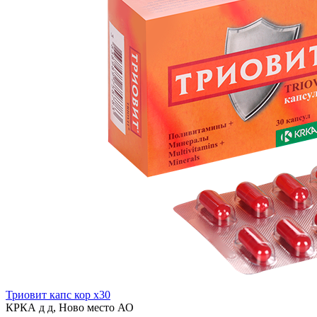
Триовит капс кор x30
КРКА д д, Ново место АО