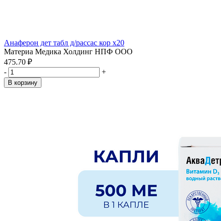
Анаферон дет табл д/рассас кор x20
Материа Медика Холдинг НПФ ООО
475.70 ₽
-
+
В корзину