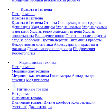
Крещение ребенка
Безопасность ребенка
Красота и Гигиена
Назад в меню
Красота и Гигиена
Красота и Гигиена
От пота
Солнцезащитные средства
Депиляция
Уход за лицом
Уход за ногами
Уход за руками
и ногтями
Уход за телом
Женская гигиена
Уход за
полостью рта
Выпадение волос
Гигиенические средства
Уход за волосами
Против перхоти
Витамины красоты
Декоративная косметика
Аксессуары для красоты и
макияжа
Для маникюра и педикюра
Парфюмерия
Косметология
Медицинская техника
Назад в меню
Медицинская техника
Медицинская техника
Глюкометры
Аппараты для
лечения
Мед.приборы
Интимные товары
Назад в меню
Интимные товары
Интимные товары
Интим-комфорт
Контрацепция
(местная)
Для потенции