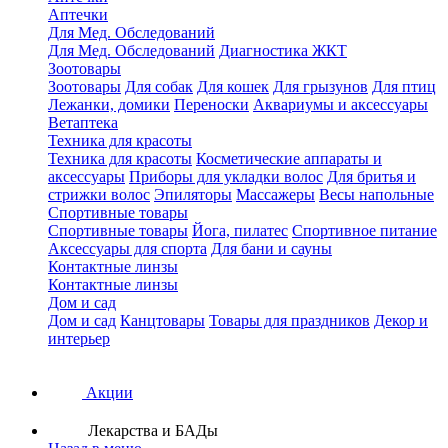
Аптечки
Для Мед. Обследований
Для Мед. Обследований
Диагностика ЖКТ
Зоотовары
Зоотовары
Для собак
Для кошек
Для грызунов
Для птиц
Лежанки, домики
Переноски
Аквариумы и аксессуары
Ветаптека
Техника для красоты
Техника для красоты
Косметические аппараты и
аксессуары
Приборы для укладки волос
Для бритья и
стрижки волос
Эпиляторы
Массажеры
Весы напольные
Спортивные товары
Спортивные товары
Йога, пилатес
Спортивное питание
Аксессуары для спорта
Для бани и сауны
Контактные линзы
Контактные линзы
Дом и сад
Дом и сад
Канцтовары
Товары для праздников
Декор и
интерьер
Акции
Лекарства и БАДы