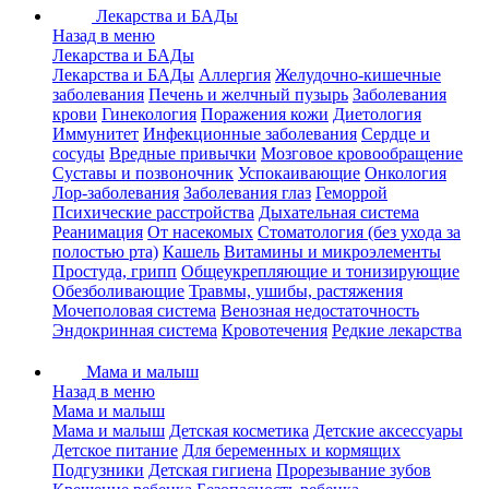
Лекарства и БАДы
Назад в меню
Лекарства и БАДы
Лекарства и БАДы
Аллергия
Желудочно-кишечные
заболевания
Печень и желчный пузырь
Заболевания
крови
Гинекология
Поражения кожи
Диетология
Иммунитет
Инфекционные заболевания
Сердце и
сосуды
Вредные привычки
Мозговое кровообращение
Суставы и позвоночник
Успокаивающие
Онкология
Лор-заболевания
Заболевания глаз
Геморрой
Психические расстройства
Дыхательная система
Реанимация
От насекомых
Стоматология (без ухода за
полостью рта)
Кашель
Витамины и микроэлементы
Простуда, грипп
Общеукрепляющие и тонизирующие
Обезболивающие
Травмы, ушибы, растяжения
Мочеполовая система
Венозная недостаточность
Эндокринная система
Кровотечения
Редкие лекарства
Мама и малыш
Назад в меню
Мама и малыш
Мама и малыш
Детская косметика
Детские аксессуары
Детское питание
Для беременных и кормящих
Подгузники
Детская гигиена
Прорезывание зубов