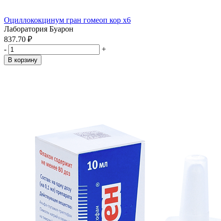
Оциллококцинум гран гомеоп кор x6
Лаборатория Буарон
837.70 ₽
-
+
В корзину