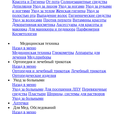
Красота и Гигиена
От пота
Солнцезащитные средства
Депиляция
Уход за лицом
Уход за ногами
Уход за руками
и ногтями
Уход за телом
Женская гигиена
Уход за
полостью рта
Выпадение волос
Гигиенические средства
Уход за волосами
Против перхоти
Витамины красоты
Декоративная косметика
Аксессуары для красоты и
макияжа
Для маникюра и педикюра
Парфюмерия
Косметология
Медицинская техника
Назад в меню
Медицинская техника
Глюкометры
Аппараты для
лечения
Мед.приборы
Ортопедия и лечебный трикотаж
Назад в меню
Ортопедия и лечебный трикотаж
Лечебный трикотаж
Ортопедические изделия
Уход за больными
Назад в меню
Уход за больными
Для посещения ЛПУ
Перевязочные
средства
Пластыри
Шприцы, системы для растворов
Уход за больными
Аптечки
Для Мед. Обследований
Назад в меню