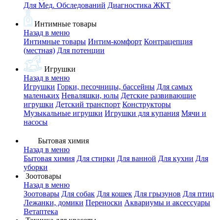
Для Мед. Обследований
Диагностика ЖКТ
Интимные товары
Назад в меню
Интимные товары
Интим-комфорт
Контрацепция
(местная)
Для потенции
Игрушки
Назад в меню
Игрушки
Горки, песочницы, бассейны
Для самых
маленьких
Неваляшки, юлы
Детские развивающие
игрушки
Детский транспорт
Конструкторы
Музыкальные игрушки
Игрушки для купания
Мячи и
насосы
Бытовая химия
Назад в меню
Бытовая химия
Для стирки
Для ванной
Для кухни
Для
уборки
Зоотовары
Назад в меню
Зоотовары
Для собак
Для кошек
Для грызунов
Для птиц
Лежанки, домики
Переноски
Аквариумы и аксессуары
Ветаптека