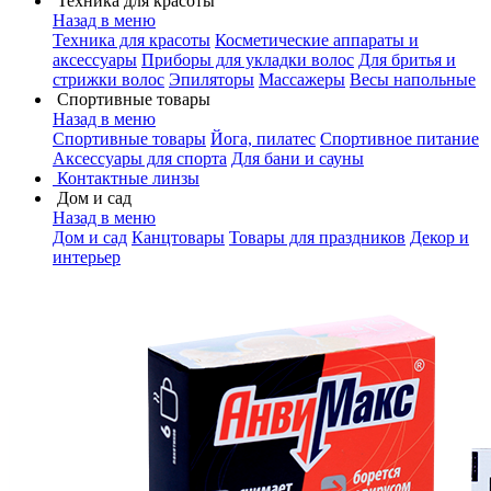
Техника для красоты
Назад в меню
Техника для красоты
Косметические аппараты и
аксессуары
Приборы для укладки волос
Для бритья и
стрижки волос
Эпиляторы
Массажеры
Весы напольные
Спортивные товары
Назад в меню
Спортивные товары
Йога, пилатес
Спортивное питание
Аксессуары для спорта
Для бани и сауны
Контактные линзы
Дом и сад
Назад в меню
Дом и сад
Канцтовары
Товары для праздников
Декор и
интерьер