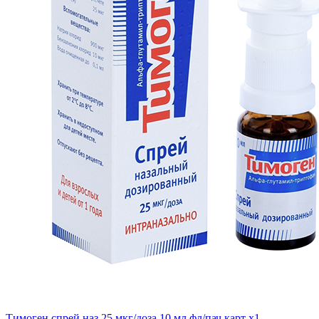
Тимоген спрей наз 25 мкг/доза 10 мл фл/пач карт x1