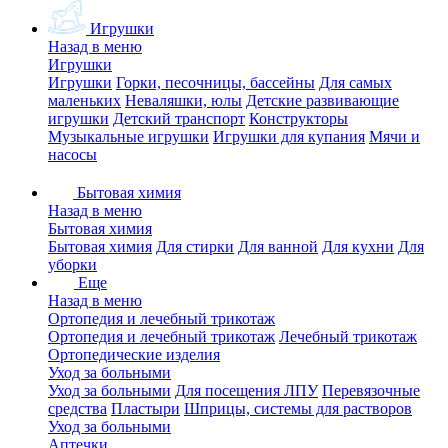
Игрушки
Назад в меню
Игрушки
Игрушки
Горки, песочницы, бассейны
Для самых
маленьких
Неваляшки, юлы
Детские развивающие
игрушки
Детский транспорт
Конструкторы
Музыкальные игрушки
Игрушки для купания
Мячи и
насосы
Бытовая химия
Назад в меню
Бытовая химия
Бытовая химия
Для стирки
Для ванной
Для кухни
Для
уборки
Еще
Назад в меню
Ортопедия и лечебный трикотаж
Ортопедия и лечебный трикотаж
Лечебный трикотаж
Ортопедические изделия
Уход за больными
Уход за больными
Для посещения ЛПУ
Перевязочные
средства
Пластыри
Шприцы, системы для растворов
Уход за больными
Аптечки