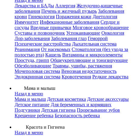
Назад в меню
Лекарства и БАДы
Аллергия
Желудочно-кишечные
заболевания
Печень и желчный пузырь
Заболевания
крови
Гинекология
Поражения кожи
Диетология
Иммунитет
Инфекционные заболевания
Сердце и
сосуды
Вредные привычки
Мозговое кровообращение
Суставы и позвоночник
Успокаивающие
Онкология
Лор-заболевания
Заболевания глаз
Геморрой
Психические расстройства
Дыхательная система
Реанимация
От насекомых
Стоматология (без ухода за
полостью рта)
Кашель
Витамины и микроэлементы
Простуда, грипп
Общеукрепляющие и тонизирующие
Обезболивающие
Травмы, ушибы, растяжения
Мочеполовая система
Венозная недостаточность
Эндокринная система
Кровотечения
Редкие лекарства
Мама и малыш
Назад в меню
Мама и малыш
Детская косметика
Детские аксессуары
Детское питание
Для беременных и кормящих
Подгузники
Детская гигиена
Прорезывание зубов
Крещение ребенка
Безопасность ребенка
Красота и Гигиена
Назад в меню