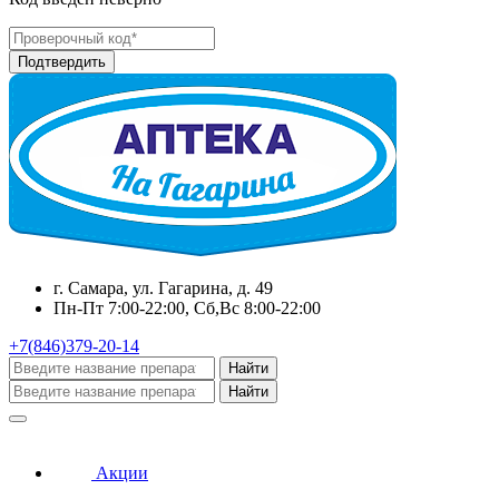
г. Самара, ул. Гагарина, д. 49
Пн-Пт 7:00-22:00, Сб,Вс 8:00-22:00
+7(846)379-20-14
Найти
Найти
Акции