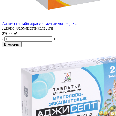
Аджисепт табл д/рассас мед-лимон кор x24
Аджио Фармацевтикалз Лтд
276.60 ₽
-
+
В корзину