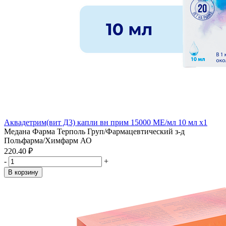
Аквадетрим(вит Д3) капли вн прим 15000 МЕ/мл 10 мл x1
Медана Фарма Терполь Груп/Фармацевтический з-д
Польфарма/Химфарм АО
220.40 ₽
-
+
В корзину