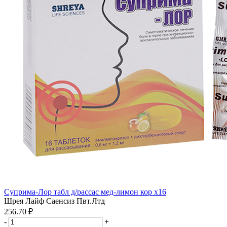
Суприма-Лор табл д/рассас мед-лимон кор x16
Шрея Лайф Саенсиз Пвт.Лтд
256.70 ₽
-
+