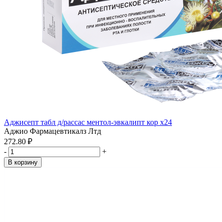
Аджисепт табл д/рассас ментол-эвкалипт кор x24
Аджио Фармацевтикалз Лтд
272.80 ₽
-
+
В корзину