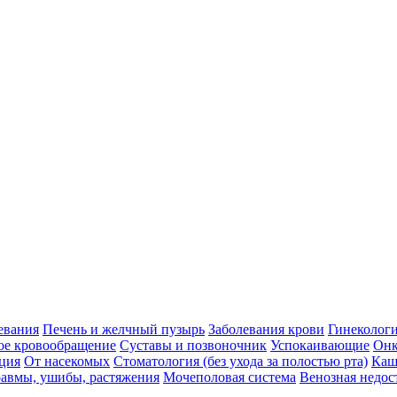
евания
Печень и желчный пузырь
Заболевания крови
Гинеколог
ое кровообращение
Суставы и позвоночник
Успокаивающие
Онк
ция
От насекомых
Стоматология (без ухода за полостью рта)
Каш
авмы, ушибы, растяжения
Мочеполовая система
Венозная недос