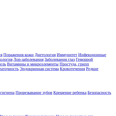
ия
Поражения кожи
Диетология
Иммунитет
Инфекционные
ология
Лор-заболевания
Заболевания глаз
Геморрой
ель
Витамины и микроэлементы
Простуда, грипп
таточность
Эндокринная система
Кровотечения
Редкие
 гигиена
Прорезывание зубов
Крещение ребенка
Безопасность