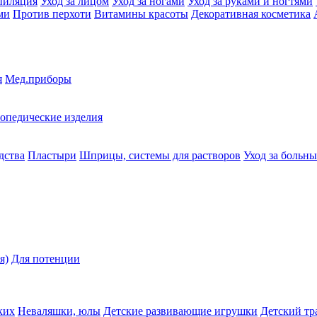
пиляция
Уход за лицом
Уход за ногами
Уход за руками и ногтями
ми
Против перхоти
Витамины красоты
Декоративная косметика
я
Мед.приборы
опедические изделия
дства
Пластыри
Шприцы, системы для растворов
Уход за больн
я)
Для потенции
ких
Неваляшки, юлы
Детские развивающие игрушки
Детский тр