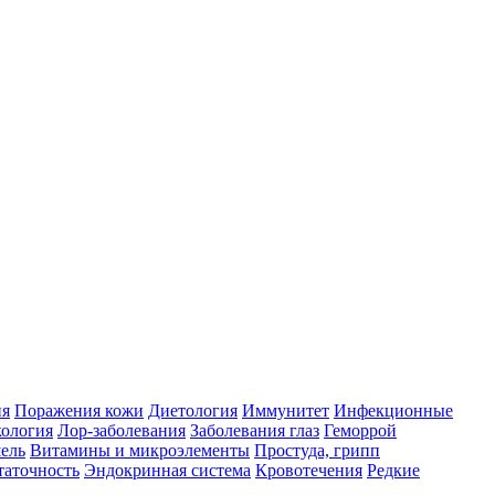
ия
Поражения кожи
Диетология
Иммунитет
Инфекционные
ология
Лор-заболевания
Заболевания глаз
Геморрой
ель
Витамины и микроэлементы
Простуда, грипп
таточность
Эндокринная система
Кровотечения
Редкие