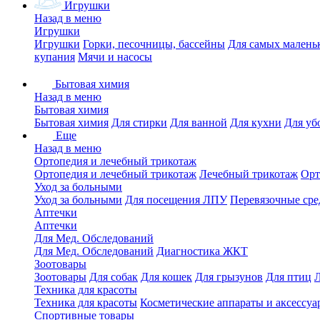
Игрушки
Назад в меню
Игрушки
Игрушки
Горки, песочницы, бассейны
Для самых малень
купания
Мячи и насосы
Бытовая химия
Назад в меню
Бытовая химия
Бытовая химия
Для стирки
Для ванной
Для кухни
Для уб
Еще
Назад в меню
Ортопедия и лечебный трикотаж
Ортопедия и лечебный трикотаж
Лечебный трикотаж
Орт
Уход за больными
Уход за больными
Для посещения ЛПУ
Перевязочные сре
Аптечки
Аптечки
Для Мед. Обследований
Для Мед. Обследований
Диагностика ЖКТ
Зоотовары
Зоотовары
Для собак
Для кошек
Для грызунов
Для птиц
Техника для красоты
Техника для красоты
Косметические аппараты и аксессуа
Спортивные товары