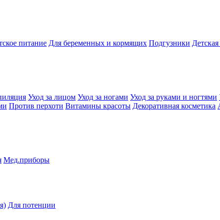
тское питание
Для беременных и кормящих
Подгузники
Детская
пиляция
Уход за лицом
Уход за ногами
Уход за руками и ногтями
ми
Против перхоти
Витамины красоты
Декоративная косметика
я
Мед.приборы
я)
Для потенции