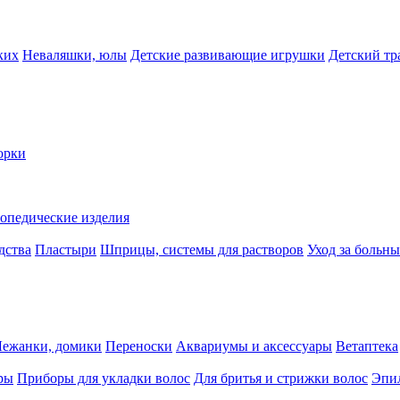
ких
Неваляшки, юлы
Детские развивающие игрушки
Детский тр
орки
опедические изделия
дства
Пластыри
Шприцы, системы для растворов
Уход за больн
Лежанки, домики
Переноски
Аквариумы и аксессуары
Ветаптека
ры
Приборы для укладки волос
Для бритья и стрижки волос
Эпи