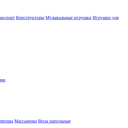
анспорт
Конструкторы
Музыкальные игрушки
Игрушки для
ыми
ляторы
Массажеры
Весы напольные