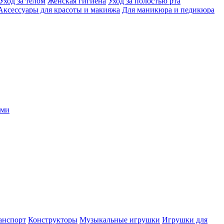
Уход за телом
Женская гигиена
Уход за полостью рта
Аксессуары для красоты и макияжа
Для маникюра и педикюра
ыми
анспорт
Конструкторы
Музыкальные игрушки
Игрушки для