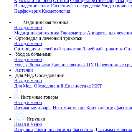
Красота и Гигиена
От пота
Солнцезащитные средства
Де
Выпадение волос
Гигиенические средства
Уход за волоса
Парфюмерия
Косметология
Медицинская техника
Назад в меню
Медицинская техника
Глюкометры
Аппараты для лечени
Ортопедия и лечебный трикотаж
Назад в меню
Ортопедия и лечебный трикотаж
Лечебный трикотаж
Орт
Уход за больными
Назад в меню
Уход за больными
Для посещения ЛПУ
Перевязочные сре
Аптечки
Для Мед. Обследований
Назад в меню
Для Мед. Обследований
Диагностика ЖКТ
Интимные товары
Назад в меню
Интимные товары
Интим-комфорт
Контрацепция (местна
Игрушки
Назад в меню
Игрушки
Горки, песочницы, бассейны
Для самых малень