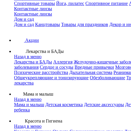
Спортивные товары
Йога, пилатес
Спортивное питание
Контактные линзы
Контактные линзы
Дом и сад
Дом и сад
Канцтовары
Товары для праздников
Декор и и
Акции
Лекарства и БАДы
Назад в меню
Лекарства и БАДы
Аллергия
Желудочно-кишечные забол
заболевания
Сердце и сосуды
Вредные привычки
Мозгов
Психические расстройства
Дыхательная система
Реанима
Общеукрепляющие и тонизирующие
Обезболивающие
Тр
лекарства
Мама и малыш
Назад в меню
Мама и малыш
Детская косметика
Детские аксессуары
Де
ребенка
Красота и Гигиена
Назад в меню