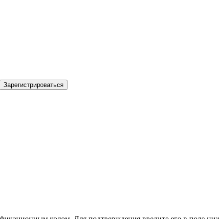
Зарегистрироваться
фикационным кодом. Для подтверждения введите его в поле ниж