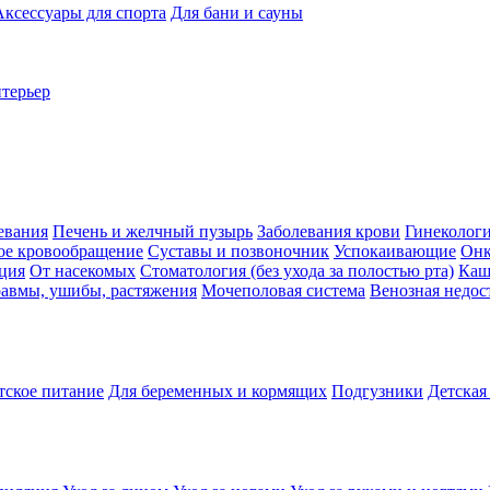
Аксессуары для спорта
Для бани и сауны
нтерьер
евания
Печень и желчный пузырь
Заболевания крови
Гинеколог
ое кровообращение
Суставы и позвоночник
Успокаивающие
Онк
ция
От насекомых
Стоматология (без ухода за полостью рта)
Каш
авмы, ушибы, растяжения
Мочеполовая система
Венозная недос
тское питание
Для беременных и кормящих
Подгузники
Детская