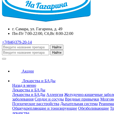
г. Самара, ул. Гагарина, д. 49
Пн-Пт 7:00-22:00, Сб,Вс 8:00-22:00
+7(846)379-20-14
Найти
Найти
Акции
Лекарства и БАДы
Назад в меню
Лекарства и БАДы
Лекарства и БАДы
Аллергия
Желудочно-кишечные забол
заболевания
Сердце и сосуды
Вредные привычки
Мозгов
Психические расстройства
Дыхательная система
Реанима
Общеукрепляющие и тонизирующие
Обезболивающие
Тр
лекарства