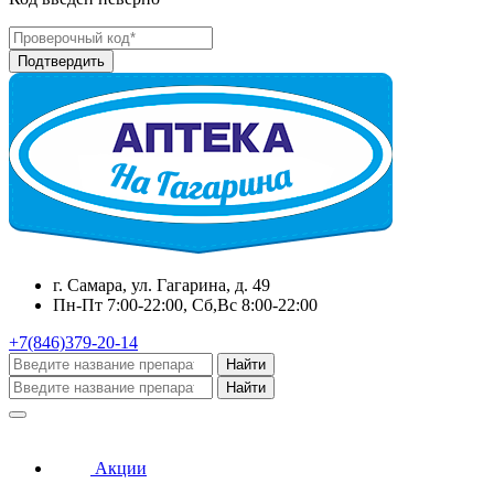
г. Самара, ул. Гагарина, д. 49
Пн-Пт 7:00-22:00, Сб,Вс 8:00-22:00
+7(846)379-20-14
Найти
Найти
Акции