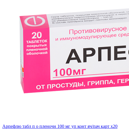
Арпефлю табл п о пленочн 100 мг уп конт яч/пач карт x20