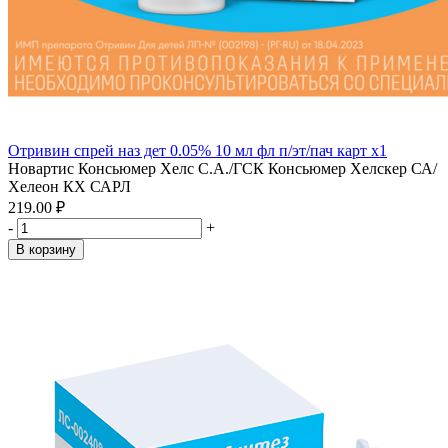
Отривин спрей наз дет 0.05% 10 мл фл п/эт/пач карт x1
Новартис Консьюмер Хелс С.А./ГСК Консьюмер Хелскер СА/
Хелеон КХ САРЛ
219.00 ₽
-
+
В корзину