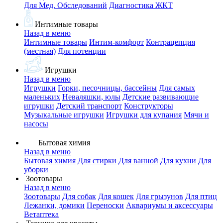
Для Мед. Обследований
Диагностика ЖКТ
Интимные товары
Назад в меню
Интимные товары
Интим-комфорт
Контрацепция
(местная)
Для потенции
Игрушки
Назад в меню
Игрушки
Горки, песочницы, бассейны
Для самых
маленьких
Неваляшки, юлы
Детские развивающие
игрушки
Детский транспорт
Конструкторы
Музыкальные игрушки
Игрушки для купания
Мячи и
насосы
Бытовая химия
Назад в меню
Бытовая химия
Для стирки
Для ванной
Для кухни
Для
уборки
Зоотовары
Назад в меню
Зоотовары
Для собак
Для кошек
Для грызунов
Для птиц
Лежанки, домики
Переноски
Аквариумы и аксессуары
Ветаптека