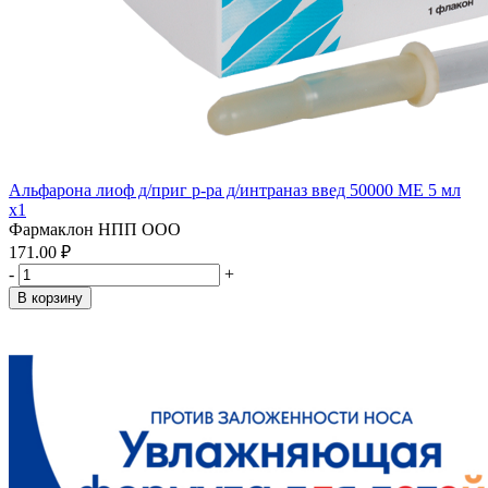
Альфарона лиоф д/приг р-ра д/интраназ введ 50000 МЕ 5 мл
x1
Фармаклон НПП ООО
171.00 ₽
-
+
В корзину