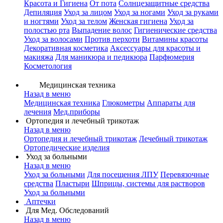
Красота и Гигиена
От пота
Солнцезащитные средства
Депиляция
Уход за лицом
Уход за ногами
Уход за руками
и ногтями
Уход за телом
Женская гигиена
Уход за
полостью рта
Выпадение волос
Гигиенические средства
Уход за волосами
Против перхоти
Витамины красоты
Декоративная косметика
Аксессуары для красоты и
макияжа
Для маникюра и педикюра
Парфюмерия
Косметология
Медицинская техника
Назад в меню
Медицинская техника
Глюкометры
Аппараты для
лечения
Мед.приборы
Ортопедия и лечебный трикотаж
Назад в меню
Ортопедия и лечебный трикотаж
Лечебный трикотаж
Ортопедические изделия
Уход за больными
Назад в меню
Уход за больными
Для посещения ЛПУ
Перевязочные
средства
Пластыри
Шприцы, системы для растворов
Уход за больными
Аптечки
Для Мед. Обследований
Назад в меню