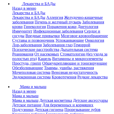
Лекарства и БАДы
Назад в меню
Лекарства и БАДы
Лекарства и БАДы
Аллергия
Желудочно-кишечные
заболевания
Печень и желчный пузырь
Заболевания
крови
Гинекология
Поражения кожи
Диетология
Иммунитет
Инфекционные заболевания
Сердце и
сосуды
Вредные привычки
Мозговое кровообращение
Суставы и позвоночник
Успокаивающие
Онкология
Лор-заболевания
Заболевания глаз
Геморрой
Психические расстройства
Дыхательная система
Реанимация
От насекомых
Стоматология (без ухода за
полостью рта)
Кашель
Витамины и микроэлементы
Простуда, грипп
Общеукрепляющие и тонизирующие
Обезболивающие
Травмы, ушибы, растяжения
Мочеполовая система
Венозная недостаточность
Эндокринная система
Кровотечения
Редкие лекарства
Мама и малыш
Назад в меню
Мама и малыш
Мама и малыш
Детская косметика
Детские аксессуары
Детское питание
Для беременных и кормящих
Подгузники
Детская гигиена
Прорезывание зубов