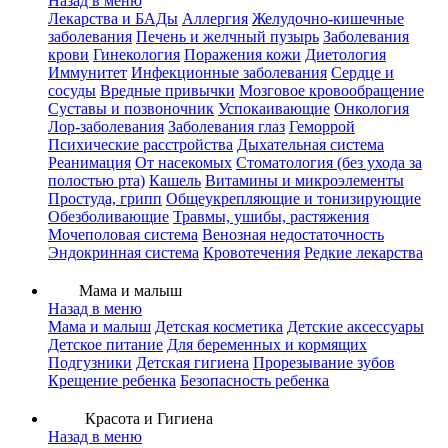
Назад в меню
Лекарства и БАДы
Аллергия
Желудочно-кишечные
заболевания
Печень и желчный пузырь
Заболевания
крови
Гинекология
Поражения кожи
Диетология
Иммунитет
Инфекционные заболевания
Сердце и
сосуды
Вредные привычки
Мозговое кровообращение
Суставы и позвоночник
Успокаивающие
Онкология
Лор-заболевания
Заболевания глаз
Геморрой
Психические расстройства
Дыхательная система
Реанимация
От насекомых
Стоматология (без ухода за
полостью рта)
Кашель
Витамины и микроэлементы
Простуда, грипп
Общеукрепляющие и тонизирующие
Обезболивающие
Травмы, ушибы, растяжения
Мочеполовая система
Венозная недостаточность
Эндокринная система
Кровотечения
Редкие лекарства
Мама и малыш
Назад в меню
Мама и малыш
Детская косметика
Детские аксессуары
Детское питание
Для беременных и кормящих
Подгузники
Детская гигиена
Прорезывание зубов
Крещение ребенка
Безопасность ребенка
Красота и Гигиена
Назад в меню