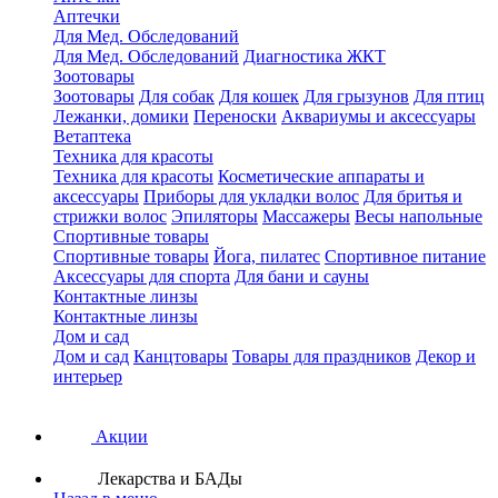
Аптечки
Для Мед. Обследований
Для Мед. Обследований
Диагностика ЖКТ
Зоотовары
Зоотовары
Для собак
Для кошек
Для грызунов
Для птиц
Лежанки, домики
Переноски
Аквариумы и аксессуары
Ветаптека
Техника для красоты
Техника для красоты
Косметические аппараты и
аксессуары
Приборы для укладки волос
Для бритья и
стрижки волос
Эпиляторы
Массажеры
Весы напольные
Спортивные товары
Спортивные товары
Йога, пилатес
Спортивное питание
Аксессуары для спорта
Для бани и сауны
Контактные линзы
Контактные линзы
Дом и сад
Дом и сад
Канцтовары
Товары для праздников
Декор и
интерьер
Акции
Лекарства и БАДы