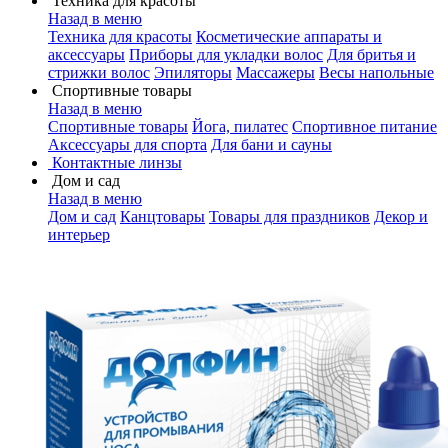
Техника для красоты
Назад в меню
Техника для красоты
Косметические аппараты и
аксессуары
Приборы для укладки волос
Для бритья и
стрижки волос
Эпиляторы
Массажеры
Весы напольные
Спортивные товары
Назад в меню
Спортивные товары
Йога, пилатес
Спортивное питание
Аксессуары для спорта
Для бани и сауны
Контактные линзы
Дом и сад
Назад в меню
Дом и сад
Канцтовары
Товары для праздников
Декор и
интерьер