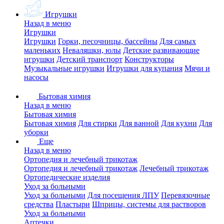
Игрушки
Назад в меню
Игрушки
Игрушки
Горки, песочницы, бассейны
Для самых
маленьких
Неваляшки, юлы
Детские развивающие
игрушки
Детский транспорт
Конструкторы
Музыкальные игрушки
Игрушки для купания
Мячи и
насосы
Бытовая химия
Назад в меню
Бытовая химия
Бытовая химия
Для стирки
Для ванной
Для кухни
Для
уборки
Еще
Назад в меню
Ортопедия и лечебный трикотаж
Ортопедия и лечебный трикотаж
Лечебный трикотаж
Ортопедические изделия
Уход за больными
Уход за больными
Для посещения ЛПУ
Перевязочные
средства
Пластыри
Шприцы, системы для растворов
Уход за больными
Аптечки