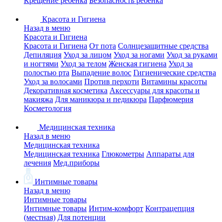
Крещение ребенка
Безопасность ребенка
Красота и Гигиена
Назад в меню
Красота и Гигиена
Красота и Гигиена
От пота
Солнцезащитные средства
Депиляция
Уход за лицом
Уход за ногами
Уход за руками
и ногтями
Уход за телом
Женская гигиена
Уход за
полостью рта
Выпадение волос
Гигиенические средства
Уход за волосами
Против перхоти
Витамины красоты
Декоративная косметика
Аксессуары для красоты и
макияжа
Для маникюра и педикюра
Парфюмерия
Косметология
Медицинская техника
Назад в меню
Медицинская техника
Медицинская техника
Глюкометры
Аппараты для
лечения
Мед.приборы
Интимные товары
Назад в меню
Интимные товары
Интимные товары
Интим-комфорт
Контрацепция
(местная)
Для потенции