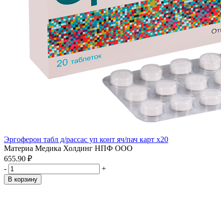
Эргоферон табл д/рассас уп конт яч/пач карт x20
Материа Медика Холдинг НПФ ООО
655.90 ₽
-
+
В корзину