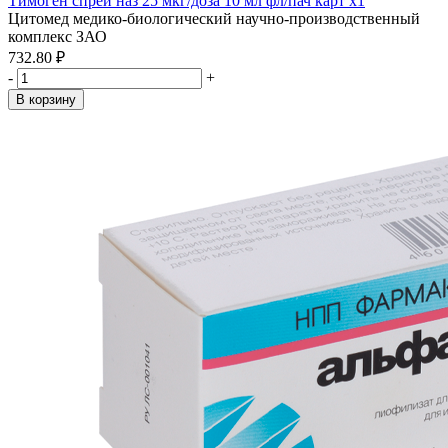
Тимоген спрей наз 25 мкг/доза 10 мл фл/пач карт x1
Цитомед медико-биологический научно-производственный
комплекс ЗАО
732.80 ₽
-
+
В корзину