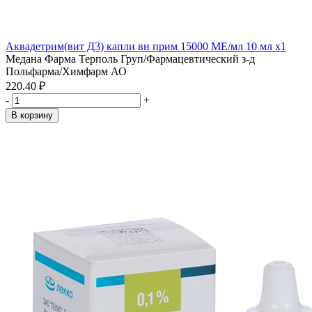
Аквадетрим(вит Д3) капли вн прим 15000 МЕ/мл 10 мл x1
Медана Фарма Терполь Груп/Фармацевтический з-д
Польфарма/Химфарм АО
220.40 ₽
-
+
В корзину