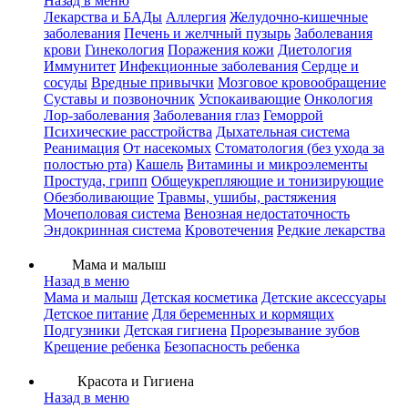
Назад в меню
Лекарства и БАДы
Аллергия
Желудочно-кишечные
заболевания
Печень и желчный пузырь
Заболевания
крови
Гинекология
Поражения кожи
Диетология
Иммунитет
Инфекционные заболевания
Сердце и
сосуды
Вредные привычки
Мозговое кровообращение
Суставы и позвоночник
Успокаивающие
Онкология
Лор-заболевания
Заболевания глаз
Геморрой
Психические расстройства
Дыхательная система
Реанимация
От насекомых
Стоматология (без ухода за
полостью рта)
Кашель
Витамины и микроэлементы
Простуда, грипп
Общеукрепляющие и тонизирующие
Обезболивающие
Травмы, ушибы, растяжения
Мочеполовая система
Венозная недостаточность
Эндокринная система
Кровотечения
Редкие лекарства
Мама и малыш
Назад в меню
Мама и малыш
Детская косметика
Детские аксессуары
Детское питание
Для беременных и кормящих
Подгузники
Детская гигиена
Прорезывание зубов
Крещение ребенка
Безопасность ребенка
Красота и Гигиена
Назад в меню