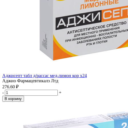
Аджисепт табл д/рассас мед-лимон кор x24
Аджио Фармацевтикалз Лтд
276.60 ₽
-
+
В корзину