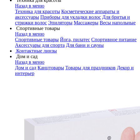
Техника для красоты
Назад в меню
Техника для красоты
Косметические аппараты и
аксессуары
Приборы для укладки волос
Для бритья и
стрижки волос
Эпиляторы
Массажеры
Весы напольные
Спортивные товары
Назад в меню
Спортивные товары
Йога, пилатес
Спортивное питание
Аксессуары для спорта
Для бани и сауны
Контактные линзы
Дом и сад
Назад в меню
Дом и сад
Канцтовары
Товары для праздников
Декор и
интерьер