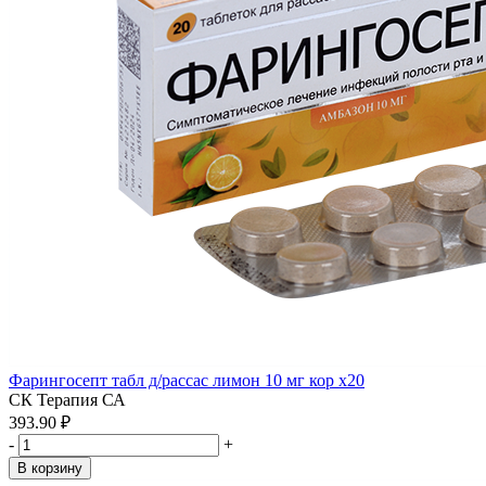
Фарингосепт табл д/рассас лимон 10 мг кор x20
СК Терапия СА
393.90 ₽
-
+
В корзину