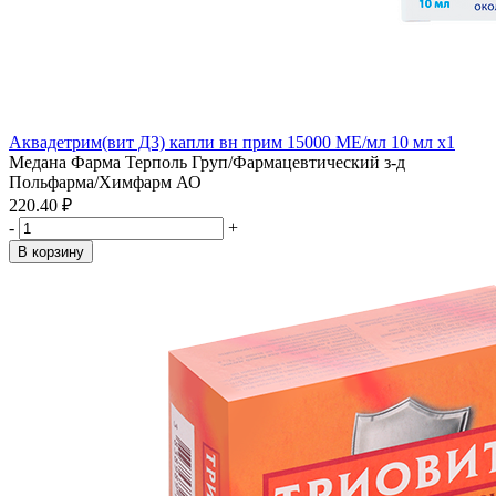
Аквадетрим(вит Д3) капли вн прим 15000 МЕ/мл 10 мл x1
Медана Фарма Терполь Груп/Фармацевтический з-д
Польфарма/Химфарм АО
220.40 ₽
-
+
В корзину