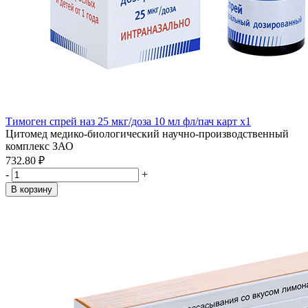
Тимоген спрей наз 25 мкг/доза 10 мл фл/пач карт x1
Цитомед медико-биологический научно-производственный
комплекс ЗАО
732.80 ₽
-
+
В корзину