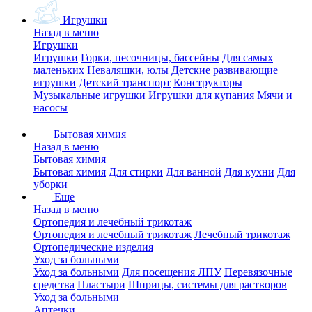
Игрушки
Назад в меню
Игрушки
Игрушки
Горки, песочницы, бассейны
Для самых
маленьких
Неваляшки, юлы
Детские развивающие
игрушки
Детский транспорт
Конструкторы
Музыкальные игрушки
Игрушки для купания
Мячи и
насосы
Бытовая химия
Назад в меню
Бытовая химия
Бытовая химия
Для стирки
Для ванной
Для кухни
Для
уборки
Еще
Назад в меню
Ортопедия и лечебный трикотаж
Ортопедия и лечебный трикотаж
Лечебный трикотаж
Ортопедические изделия
Уход за больными
Уход за больными
Для посещения ЛПУ
Перевязочные
средства
Пластыри
Шприцы, системы для растворов
Уход за больными
Аптечки