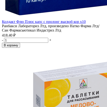
Колдакт Флю Плюс капс с пролонг высвоб кор x10
Ранбакси Лабораториз Лтд, произведено Натко Фарма Лтд/
Сан Фармасьютикал Индастриз Лтд
418.40 ₽
-
+
В корзину