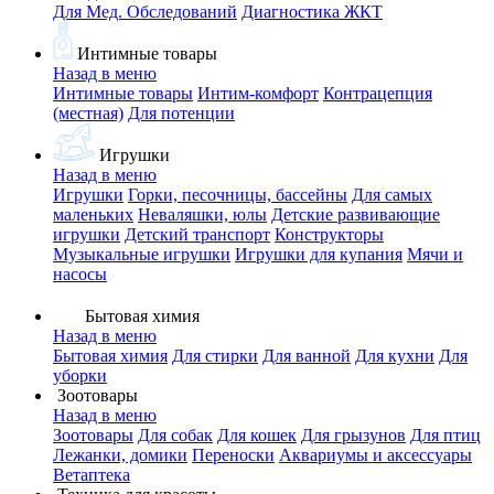
Для Мед. Обследований
Диагностика ЖКТ
Интимные товары
Назад в меню
Интимные товары
Интим-комфорт
Контрацепция
(местная)
Для потенции
Игрушки
Назад в меню
Игрушки
Горки, песочницы, бассейны
Для самых
маленьких
Неваляшки, юлы
Детские развивающие
игрушки
Детский транспорт
Конструкторы
Музыкальные игрушки
Игрушки для купания
Мячи и
насосы
Бытовая химия
Назад в меню
Бытовая химия
Для стирки
Для ванной
Для кухни
Для
уборки
Зоотовары
Назад в меню
Зоотовары
Для собак
Для кошек
Для грызунов
Для птиц
Лежанки, домики
Переноски
Аквариумы и аксессуары
Ветаптека