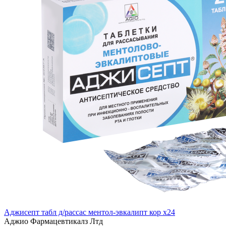
Аджисепт табл д/рассас ментол-эвкалипт кор x24
Аджио Фармацевтикалз Лтд