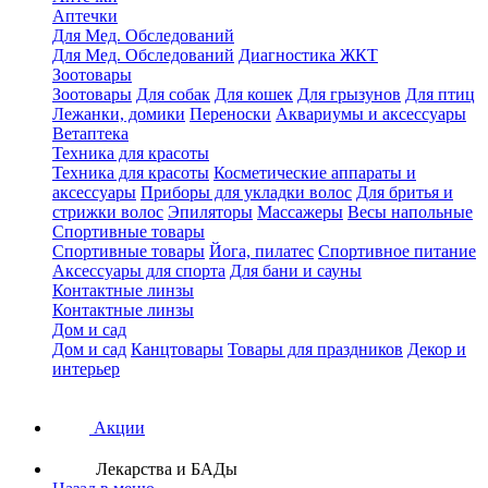
Аптечки
Для Мед. Обследований
Для Мед. Обследований
Диагностика ЖКТ
Зоотовары
Зоотовары
Для собак
Для кошек
Для грызунов
Для птиц
Лежанки, домики
Переноски
Аквариумы и аксессуары
Ветаптека
Техника для красоты
Техника для красоты
Косметические аппараты и
аксессуары
Приборы для укладки волос
Для бритья и
стрижки волос
Эпиляторы
Массажеры
Весы напольные
Спортивные товары
Спортивные товары
Йога, пилатес
Спортивное питание
Аксессуары для спорта
Для бани и сауны
Контактные линзы
Контактные линзы
Дом и сад
Дом и сад
Канцтовары
Товары для праздников
Декор и
интерьер
Акции
Лекарства и БАДы