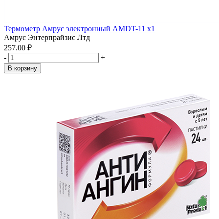
Термометр Амрус электронный AMDT-11 x1
Амрус Энтерпрайзис Лтд
257.00 ₽
-
+
В корзину