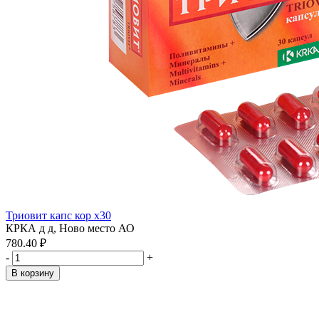
Триовит капс кор x30
КРКА д д, Ново место АО
780.40 ₽
-
+
В корзину