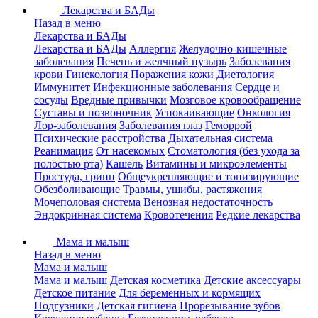
Лекарства и БАДы
Назад в меню
Лекарства и БАДы
Лекарства и БАДы
Аллергия
Желудочно-кишечные
заболевания
Печень и желчный пузырь
Заболевания
крови
Гинекология
Поражения кожи
Диетология
Иммунитет
Инфекционные заболевания
Сердце и
сосуды
Вредные привычки
Мозговое кровообращение
Суставы и позвоночник
Успокаивающие
Онкология
Лор-заболевания
Заболевания глаз
Геморрой
Психические расстройства
Дыхательная система
Реанимация
От насекомых
Стоматология (без ухода за
полостью рта)
Кашель
Витамины и микроэлементы
Простуда, грипп
Общеукрепляющие и тонизирующие
Обезболивающие
Травмы, ушибы, растяжения
Мочеполовая система
Венозная недостаточность
Эндокринная система
Кровотечения
Редкие лекарства
Мама и малыш
Назад в меню
Мама и малыш
Мама и малыш
Детская косметика
Детские аксессуары
Детское питание
Для беременных и кормящих
Подгузники
Детская гигиена
Прорезывание зубов