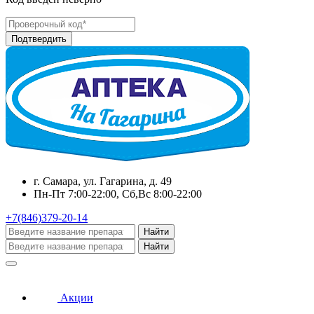
г. Самара, ул. Гагарина, д. 49
Пн-Пт 7:00-22:00, Сб,Вс 8:00-22:00
+7(846)379-20-14
Найти
Найти
Акции