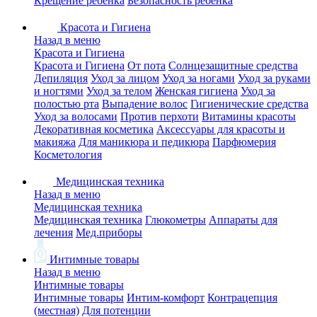
Крещение ребенка
Безопасность ребенка
Красота и Гигиена
Назад в меню
Красота и Гигиена
Красота и Гигиена
От пота
Солнцезащитные средства
Депиляция
Уход за лицом
Уход за ногами
Уход за руками
и ногтями
Уход за телом
Женская гигиена
Уход за
полостью рта
Выпадение волос
Гигиенические средства
Уход за волосами
Против перхоти
Витамины красоты
Декоративная косметика
Аксессуары для красоты и
макияжа
Для маникюра и педикюра
Парфюмерия
Косметология
Медицинская техника
Назад в меню
Медицинская техника
Медицинская техника
Глюкометры
Аппараты для
лечения
Мед.приборы
Интимные товары
Назад в меню
Интимные товары
Интимные товары
Интим-комфорт
Контрацепция
(местная)
Для потенции