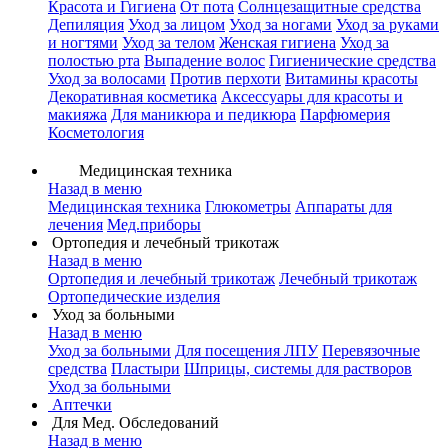
Красота и Гигиена
От пота
Солнцезащитные средства
Депиляция
Уход за лицом
Уход за ногами
Уход за руками
и ногтями
Уход за телом
Женская гигиена
Уход за
полостью рта
Выпадение волос
Гигиенические средства
Уход за волосами
Против перхоти
Витамины красоты
Декоративная косметика
Аксессуары для красоты и
макияжа
Для маникюра и педикюра
Парфюмерия
Косметология
Медицинская техника
Назад в меню
Медицинская техника
Глюкометры
Аппараты для
лечения
Мед.приборы
Ортопедия и лечебный трикотаж
Назад в меню
Ортопедия и лечебный трикотаж
Лечебный трикотаж
Ортопедические изделия
Уход за больными
Назад в меню
Уход за больными
Для посещения ЛПУ
Перевязочные
средства
Пластыри
Шприцы, системы для растворов
Уход за больными
Аптечки
Для Мед. Обследований
Назад в меню