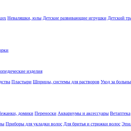
ких
Неваляшки, юлы
Детские развивающие игрушки
Детский тр
орки
опедические изделия
дства
Пластыри
Шприцы, системы для растворов
Уход за больн
Лежанки, домики
Переноски
Аквариумы и аксессуары
Ветаптека
ры
Приборы для укладки волос
Для бритья и стрижки волос
Эпи