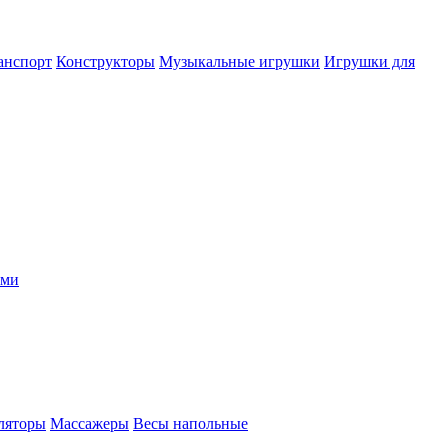
анспорт
Конструкторы
Музыкальные игрушки
Игрушки для
ыми
ляторы
Массажеры
Весы напольные