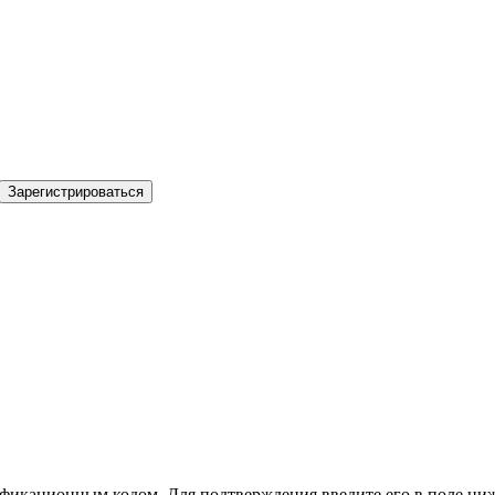
Зарегистрироваться
фикационным кодом. Для подтверждения введите его в поле ниж