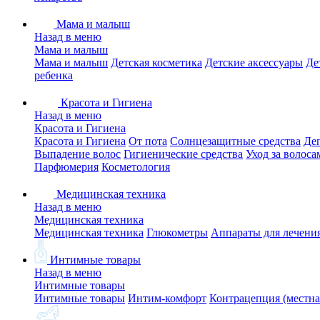
Мама и малыш
Назад в меню
Мама и малыш
Мама и малыш
Детская косметика
Детские аксессуары
Де
ребенка
Красота и Гигиена
Назад в меню
Красота и Гигиена
Красота и Гигиена
От пота
Солнцезащитные средства
Де
Выпадение волос
Гигиенические средства
Уход за волоса
Парфюмерия
Косметология
Медицинская техника
Назад в меню
Медицинская техника
Медицинская техника
Глюкометры
Аппараты для лечени
Интимные товары
Назад в меню
Интимные товары
Интимные товары
Интим-комфорт
Контрацепция (местна