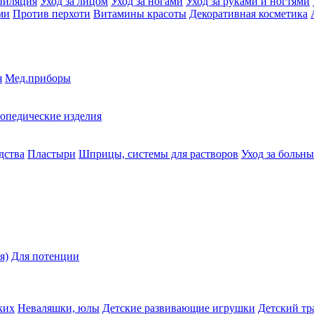
пиляция
Уход за лицом
Уход за ногами
Уход за руками и ногтями
ми
Против перхоти
Витамины красоты
Декоративная косметика
я
Мед.приборы
опедические изделия
дства
Пластыри
Шприцы, системы для растворов
Уход за больн
я)
Для потенции
ких
Неваляшки, юлы
Детские развивающие игрушки
Детский тр