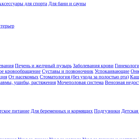
Аксессуары для спорта
Для бани и сауны
нтерьер
евания
Печень и желчный пузырь
Заболевания крови
Гинеколог
ое кровообращение
Суставы и позвоночник
Успокаивающие
Онк
ция
От насекомых
Стоматология (без ухода за полостью рта)
Каш
авмы, ушибы, растяжения
Мочеполовая система
Венозная недос
тское питание
Для беременных и кормящих
Подгузники
Детская