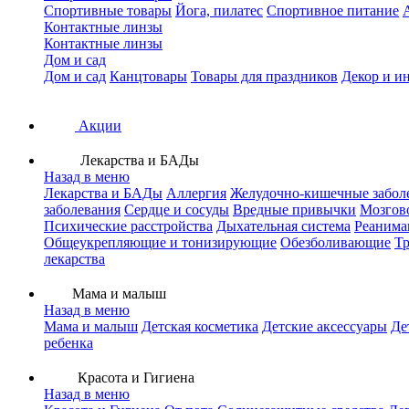
Спортивные товары
Йога, пилатес
Спортивное питание
Контактные линзы
Контактные линзы
Дом и сад
Дом и сад
Канцтовары
Товары для праздников
Декор и и
Акции
Лекарства и БАДы
Назад в меню
Лекарства и БАДы
Аллергия
Желудочно-кишечные забол
заболевания
Сердце и сосуды
Вредные привычки
Мозгов
Психические расстройства
Дыхательная система
Реанима
Общеукрепляющие и тонизирующие
Обезболивающие
Тр
лекарства
Мама и малыш
Назад в меню
Мама и малыш
Детская косметика
Детские аксессуары
Де
ребенка
Красота и Гигиена
Назад в меню