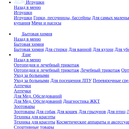
Игрушки
Назад в меню
Игрушки
Игрушки
Горки, песочницы, бассейны
Для самых малень
купания
Мячи и насосы
Бытовая химия
Назад в меню
Бытовая химия
Бытовая химия
Для стирки
Для ванной
Для кухни
Для уб
Еще
Назад в меню
Ортопедия и лечебный трикотаж
Ортопедия и лечебный трикотаж
Лечебный трикотаж
Орт
Уход за больными
Уход за больными
Для посещения ЛПУ
Перевязочные сре
Аптечки
Аптечки
Для Мед. Обследований
Для Мед. Обследований
Диагностика ЖКТ
Зоотовары
Зоотовары
Для собак
Для кошек
Для грызунов
Для птиц
Техника для красоты
Техника для красоты
Косметические аппараты и аксессуа
Спортивные товары