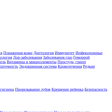
ия
Поражения кожи
Диетология
Иммунитет
Инфекционные
ология
Лор-заболевания
Заболевания глаз
Геморрой
ель
Витамины и микроэлементы
Простуда, грипп
таточность
Эндокринная система
Кровотечения
Редкие
 гигиена
Прорезывание зубов
Крещение ребенка
Безопасность