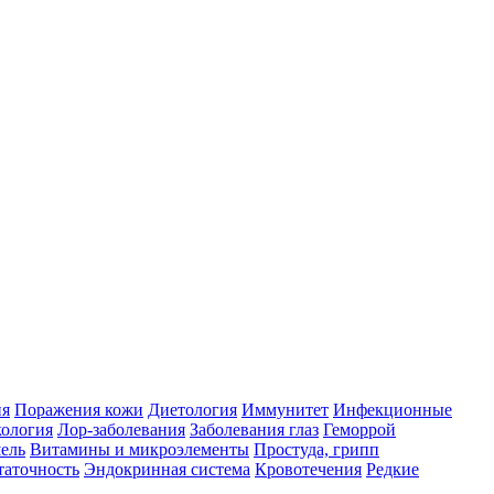
ия
Поражения кожи
Диетология
Иммунитет
Инфекционные
ология
Лор-заболевания
Заболевания глаз
Геморрой
ель
Витамины и микроэлементы
Простуда, грипп
таточность
Эндокринная система
Кровотечения
Редкие