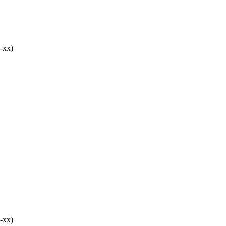
-хх)
-хх)