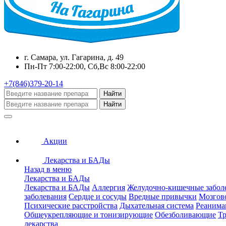
г. Самара, ул. Гагарина, д. 49
Пн-Пт 7:00-22:00, Сб,Вс 8:00-22:00
+7(846)379-20-14
Найти
Найти
Акции
Лекарства и БАДы
Назад в меню
Лекарства и БАДы
Лекарства и БАДы
Аллергия
Желудочно-кишечные забол
заболевания
Сердце и сосуды
Вредные привычки
Мозгов
Психические расстройства
Дыхательная система
Реанима
Общеукрепляющие и тонизирующие
Обезболивающие
Тр
лекарства