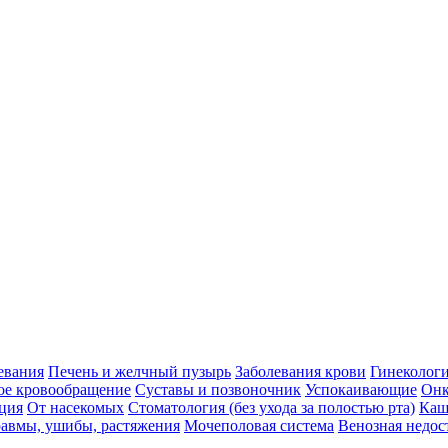
евания
Печень и желчный пузырь
Заболевания крови
Гинеколог
ое кровообращение
Суставы и позвоночник
Успокаивающие
Онк
ция
От насекомых
Стоматология (без ухода за полостью рта)
Каш
авмы, ушибы, растяжения
Мочеполовая система
Венозная недос