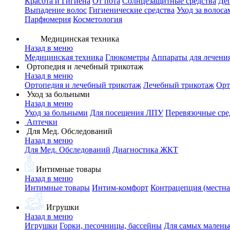
Красота и Гигиена
От пота
Солнцезащитные средства
Де
Выпадение волос
Гигиенические средства
Уход за волоса
Парфюмерия
Косметология
Медицинская техника
Назад в меню
Медицинская техника
Глюкометры
Аппараты для лечени
Ортопедия и лечебный трикотаж
Назад в меню
Ортопедия и лечебный трикотаж
Лечебный трикотаж
Орт
Уход за больными
Назад в меню
Уход за больными
Для посещения ЛПУ
Перевязочные сре
Аптечки
Для Мед. Обследований
Назад в меню
Для Мед. Обследований
Диагностика ЖКТ
Интимные товары
Назад в меню
Интимные товары
Интим-комфорт
Контрацепция (местна
Игрушки
Назад в меню
Игрушки
Горки, песочницы, бассейны
Для самых малень