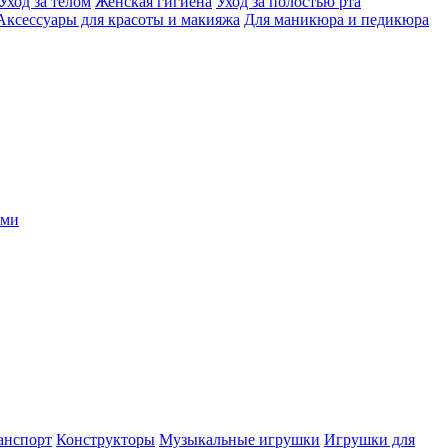
Уход за телом
Женская гигиена
Уход за полостью рта
Аксессуары для красоты и макияжа
Для маникюра и педикюра
ыми
анспорт
Конструкторы
Музыкальные игрушки
Игрушки для