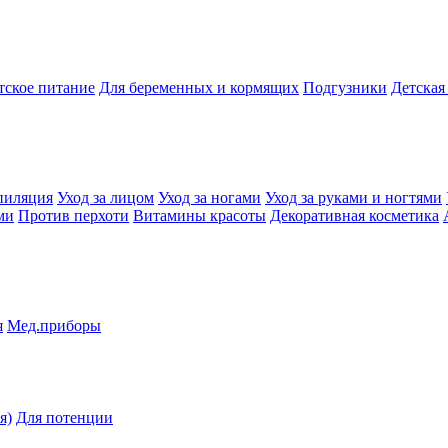
тское питание
Для беременных и кормящих
Подгузники
Детская
пиляция
Уход за лицом
Уход за ногами
Уход за руками и ногтями
ми
Против перхоти
Витамины красоты
Декоративная косметика
я
Мед.приборы
я)
Для потенции