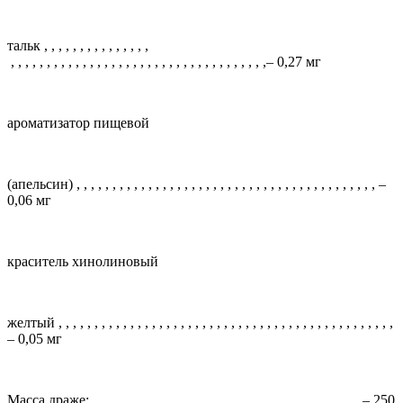
тальк
, , , , , , , , , , , , , , ,
, , , , , , , , , , , , , , , , , , , , , , , , , , , , , , , , , , , ,
– 0,27 мг
ароматизатор пищевой
(апельсин)
, , , , , , , , , , , , , , , , , , , , , , , , , , , , , , , , , , , , , , , , , ,
–
0,06 мг
краситель хинолиновый
желтый
, , , , , , , , , , , , , , , , , , , , , , , , , , , , , , , , , , , , , , , , , , , , , , ,
– 0,05 мг
Масса драже:
, , , , , , , , , , , , , , , , , , , , , , , , , , , , , , , , , ,
,
, ,
– 250