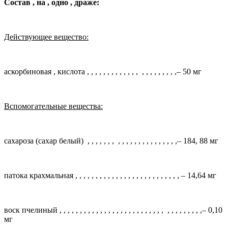
Состав
,
на
,
одно
,
драже:
Действующее вещество:
аскорбиновая
,
кислота
, , , , , , , , , , , , ,
, , ,
,
,
, , , ,
– 50 мг
Вспомогательные вещества:
сахароза (сахар белый)
, , , , , , ,
, , , , , , , , ,
, ,
, , , ,
– 184, 88 мг
патока крахмальная
, , , , , , , , , , , , , , , , , , , , , , , , , ,
– 14,64 мг
воск пчелиный
, , , , , , , , , , , , , , , , , , , , , , , , , ,
, , ,
,
, , , , ,
– 0,10
мг