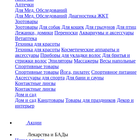
Аптечки
Для Мед. Обследований
Для Мед. Обследований
Диагностика ЖКТ
Зоотовары
Зоотовары
Для собак
Для кошек
Для грызунов
Для птиц
Лежанки, домики
Переноски
Аквариумы и аксессуары
Ветаптека
Техника для красоты
Техника для красоты
Косметические аппараты и
аксессуары
Приборы для укладки волос
Для бритья и
стрижки волос
Эпиляторы
Массажеры
Весы напольные
Спортивные товары
Спортивные товары
Йога, пилатес
Спортивное питание
Аксессуары для спорта
Для бани и сауны
Контактные линзы
Контактные линзы
Дом и сад
Дом и сад
Канцтовары
Товары для праздников
Декор и
интерьер
Акции
Лекарства и БАДы