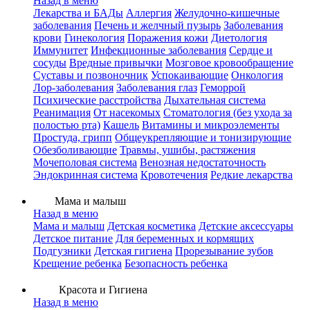
Назад в меню
Лекарства и БАДы
Аллергия
Желудочно-кишечные
заболевания
Печень и желчный пузырь
Заболевания
крови
Гинекология
Поражения кожи
Диетология
Иммунитет
Инфекционные заболевания
Сердце и
сосуды
Вредные привычки
Мозговое кровообращение
Суставы и позвоночник
Успокаивающие
Онкология
Лор-заболевания
Заболевания глаз
Геморрой
Психические расстройства
Дыхательная система
Реанимация
От насекомых
Стоматология (без ухода за
полостью рта)
Кашель
Витамины и микроэлементы
Простуда, грипп
Общеукрепляющие и тонизирующие
Обезболивающие
Травмы, ушибы, растяжения
Мочеполовая система
Венозная недостаточность
Эндокринная система
Кровотечения
Редкие лекарства
Мама и малыш
Назад в меню
Мама и малыш
Детская косметика
Детские аксессуары
Детское питание
Для беременных и кормящих
Подгузники
Детская гигиена
Прорезывание зубов
Крещение ребенка
Безопасность ребенка
Красота и Гигиена
Назад в меню