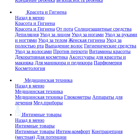
Крещение ребенка
Безопасность ребенка
Красота и Гигиена
Назад в меню
Красота и Гигиена
Красота и Гигиена
От пота
Солнцезащитные средства
Депиляция
Уход за лицом
Уход за ногами
Уход за руками
и ногтями
Уход за телом
Женская гигиена
Уход за
полостью рта
Выпадение волос
Гигиенические средства
Уход за волосами
Против перхоти
Витамины красоты
Декоративная косметика
Аксессуары для красоты и
макияжа
Для маникюра и педикюра
Парфюмерия
Косметология
Медицинская техника
Назад в меню
Медицинская техника
Медицинская техника
Глюкометры
Аппараты для
лечения
Мед.приборы
Интимные товары
Назад в меню
Интимные товары
Интимные товары
Интим-комфорт
Контрацепция
(местная)
Для потенции