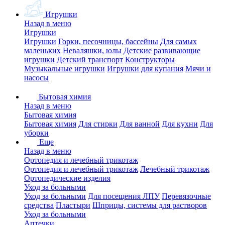
Игрушки
Назад в меню
Игрушки
Игрушки
Горки, песочницы, бассейны
Для самых
маленьких
Неваляшки, юлы
Детские развивающие
игрушки
Детский транспорт
Конструкторы
Музыкальные игрушки
Игрушки для купания
Мячи и
насосы
Бытовая химия
Назад в меню
Бытовая химия
Бытовая химия
Для стирки
Для ванной
Для кухни
Для
уборки
Еще
Назад в меню
Ортопедия и лечебный трикотаж
Ортопедия и лечебный трикотаж
Лечебный трикотаж
Ортопедические изделия
Уход за больными
Уход за больными
Для посещения ЛПУ
Перевязочные
средства
Пластыри
Шприцы, системы для растворов
Уход за больными
Аптечки