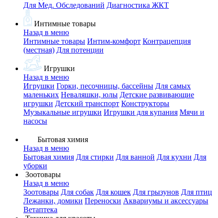
Для Мед. Обследований
Диагностика ЖКТ
Интимные товары
Назад в меню
Интимные товары
Интим-комфорт
Контрацепция
(местная)
Для потенции
Игрушки
Назад в меню
Игрушки
Горки, песочницы, бассейны
Для самых
маленьких
Неваляшки, юлы
Детские развивающие
игрушки
Детский транспорт
Конструкторы
Музыкальные игрушки
Игрушки для купания
Мячи и
насосы
Бытовая химия
Назад в меню
Бытовая химия
Для стирки
Для ванной
Для кухни
Для
уборки
Зоотовары
Назад в меню
Зоотовары
Для собак
Для кошек
Для грызунов
Для птиц
Лежанки, домики
Переноски
Аквариумы и аксессуары
Ветаптека