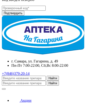
г. Самара, ул. Гагарина, д. 49
Пн-Пт 7:00-22:00, Сб,Вс 8:00-22:00
+7(846)379-20-14
Найти
Найти
Акции