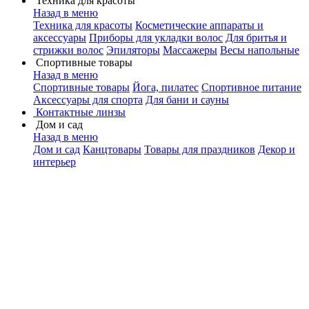
Техника для красоты
Назад в меню
Техника для красоты
Косметические аппараты и
аксессуары
Приборы для укладки волос
Для бритья и
стрижки волос
Эпиляторы
Массажеры
Весы напольные
Спортивные товары
Назад в меню
Спортивные товары
Йога, пилатес
Спортивное питание
Аксессуары для спорта
Для бани и сауны
Контактные линзы
Дом и сад
Назад в меню
Дом и сад
Канцтовары
Товары для праздников
Декор и
интерьер