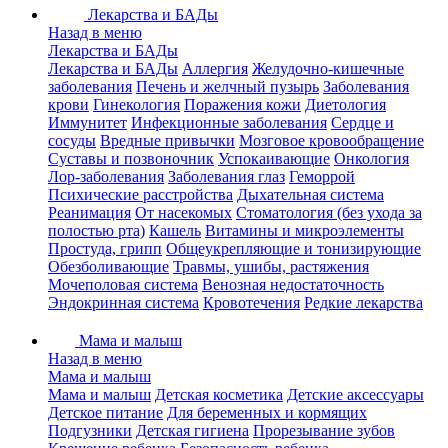
Лекарства и БАДы
Назад в меню
Лекарства и БАДы
Лекарства и БАДы
Аллергия
Желудочно-кишечные
заболевания
Печень и желчный пузырь
Заболевания
крови
Гинекология
Поражения кожи
Диетология
Иммунитет
Инфекционные заболевания
Сердце и
сосуды
Вредные привычки
Мозговое кровообращение
Суставы и позвоночник
Успокаивающие
Онкология
Лор-заболевания
Заболевания глаз
Геморрой
Психические расстройства
Дыхательная система
Реанимация
От насекомых
Стоматология (без ухода за
полостью рта)
Кашель
Витамины и микроэлементы
Простуда, грипп
Общеукрепляющие и тонизирующие
Обезболивающие
Травмы, ушибы, растяжения
Мочеполовая система
Венозная недостаточность
Эндокринная система
Кровотечения
Редкие лекарства
Мама и малыш
Назад в меню
Мама и малыш
Мама и малыш
Детская косметика
Детские аксессуары
Детское питание
Для беременных и кормящих
Подгузники
Детская гигиена
Прорезывание зубов