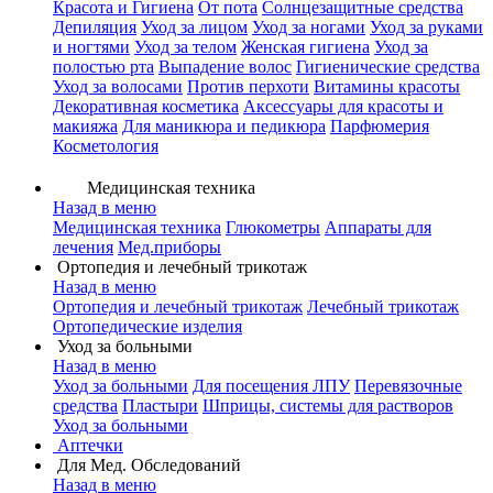
Красота и Гигиена
От пота
Солнцезащитные средства
Депиляция
Уход за лицом
Уход за ногами
Уход за руками
и ногтями
Уход за телом
Женская гигиена
Уход за
полостью рта
Выпадение волос
Гигиенические средства
Уход за волосами
Против перхоти
Витамины красоты
Декоративная косметика
Аксессуары для красоты и
макияжа
Для маникюра и педикюра
Парфюмерия
Косметология
Медицинская техника
Назад в меню
Медицинская техника
Глюкометры
Аппараты для
лечения
Мед.приборы
Ортопедия и лечебный трикотаж
Назад в меню
Ортопедия и лечебный трикотаж
Лечебный трикотаж
Ортопедические изделия
Уход за больными
Назад в меню
Уход за больными
Для посещения ЛПУ
Перевязочные
средства
Пластыри
Шприцы, системы для растворов
Уход за больными
Аптечки
Для Мед. Обследований
Назад в меню