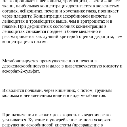
Легко проникает в лейкоциты, тромбоциты, а затем – во все
ткани, наибольшая концентрация достигается в железистых
органах, лейкоцитах, печени и хрусталике глаза, проникает
через плаценту. Концентрация аскорбиновой кислоты в
лейкоцитах и тромбоцитах выше, чем в эритроцитах и в
плазме. При дефицитных состояниях концентрация в
лейкоцитах снижается позднее и более медленно и
рассматривается как лучший критерий оценки дефицита, чем
концентрация в плазме.
Метаболизируется преимущественно в печени в
дезоксиаскорбиновую и далее в щавелевоуксусную кислоту и
аскорбат-2-сульфат.
Выводится почками, через кишечник, с потом, грудным
молоком в неизмененном виде и в виде метаболитов.
При назначении высоких доз скорость выведения резко
усиливается. Курение и употребление этанола ускоряют
разрушение аскорбиновой кислоты (превращение в