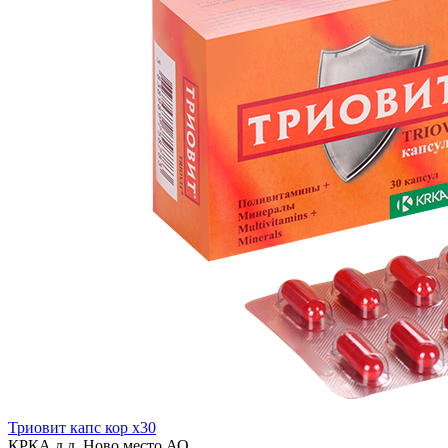
Триовит капс кор x30
КРКА д д, Ново место АО