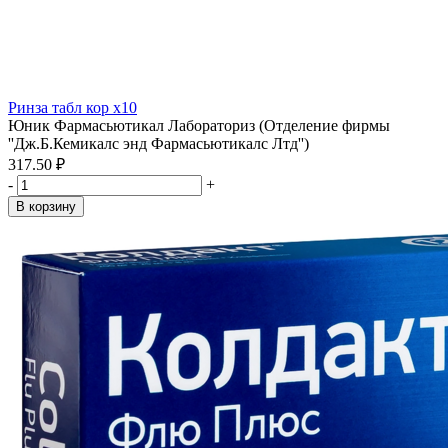
Ринза табл кор x10
Юник Фармасьютикал Лабораториз (Отделение фирмы
''Дж.Б.Кемикалс энд Фармасьютикалс Лтд'')
317.50 ₽
-
+
В корзину