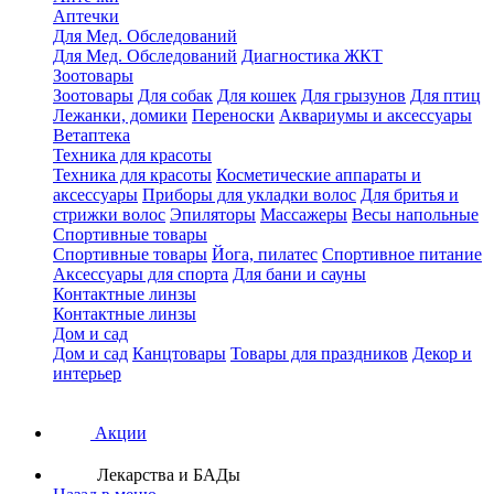
Аптечки
Для Мед. Обследований
Для Мед. Обследований
Диагностика ЖКТ
Зоотовары
Зоотовары
Для собак
Для кошек
Для грызунов
Для птиц
Лежанки, домики
Переноски
Аквариумы и аксессуары
Ветаптека
Техника для красоты
Техника для красоты
Косметические аппараты и
аксессуары
Приборы для укладки волос
Для бритья и
стрижки волос
Эпиляторы
Массажеры
Весы напольные
Спортивные товары
Спортивные товары
Йога, пилатес
Спортивное питание
Аксессуары для спорта
Для бани и сауны
Контактные линзы
Контактные линзы
Дом и сад
Дом и сад
Канцтовары
Товары для праздников
Декор и
интерьер
Акции
Лекарства и БАДы