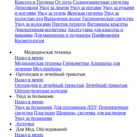
Красота и Гигиена
От пота
Солнцезащитные средства
Депиляция
Уход за лицом
Уход за ногами
Уход за руками
и ногтями
Уход за телом
Женская гигиена
Уход за
полостью рта
Выпадение волос
Гигиенические средства
Уход за волосами
Против перхоти
Витамины красоты
Декоративная косметика
Аксессуары для красоты и
макияжа
Для маникюра и педикюра
Парфюмерия
Косметология
Медицинская техника
Назад в меню
Медицинская техника
Глюкометры
Аппараты для
лечения
Мед.приборы
Ортопедия и лечебный трикотаж
Назад в меню
Ортопедия и лечебный трикотаж
Лечебный трикотаж
Ортопедические изделия
Уход за больными
Назад в меню
Уход за больными
Для посещения ЛПУ
Перевязочные
средства
Пластыри
Шприцы, системы для растворов
Уход за больными
Аптечки
Для Мед. Обследований
Назад в меню