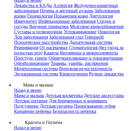
Назад в меню
Лекарства и БАДы
Аллергия
Желудочно-кишечные
заболевания
Печень и желчный пузырь
Заболевания
крови
Гинекология
Поражения кожи
Диетология
Иммунитет
Инфекционные заболевания
Сердце и
сосуды
Вредные привычки
Мозговое кровообращение
Суставы и позвоночник
Успокаивающие
Онкология
Лор-заболевания
Заболевания глаз
Геморрой
Психические расстройства
Дыхательная система
Реанимация
От насекомых
Стоматология (без ухода за
полостью рта)
Кашель
Витамины и микроэлементы
Простуда, грипп
Общеукрепляющие и тонизирующие
Обезболивающие
Травмы, ушибы, растяжения
Мочеполовая система
Венозная недостаточность
Эндокринная система
Кровотечения
Редкие лекарства
Мама и малыш
Назад в меню
Мама и малыш
Детская косметика
Детские аксессуары
Детское питание
Для беременных и кормящих
Подгузники
Детская гигиена
Прорезывание зубов
Крещение ребенка
Безопасность ребенка
Красота и Гигиена
Назад в меню