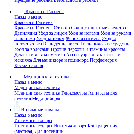
Крещение ребенка
Безопасность ребенка
Красота и Гигиена
Назад в меню
Красота и Гигиена
Красота и Гигиена
От пота
Солнцезащитные средства
Депиляция
Уход за лицом
Уход за ногами
Уход за руками
и ногтями
Уход за телом
Женская гигиена
Уход за
полостью рта
Выпадение волос
Гигиенические средства
Уход за волосами
Против перхоти
Витамины красоты
Декоративная косметика
Аксессуары для красоты и
макияжа
Для маникюра и педикюра
Парфюмерия
Косметология
Медицинская техника
Назад в меню
Медицинская техника
Медицинская техника
Глюкометры
Аппараты для
лечения
Мед.приборы
Интимные товары
Назад в меню
Интимные товары
Интимные товары
Интим-комфорт
Контрацепция
(местная)
Для потенции