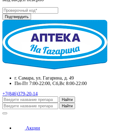
г. Самара, ул. Гагарина, д. 49
Пн-Пт 7:00-22:00, Сб,Вс 8:00-22:00
+7(846)379-20-14
Найти
Найти
Акции