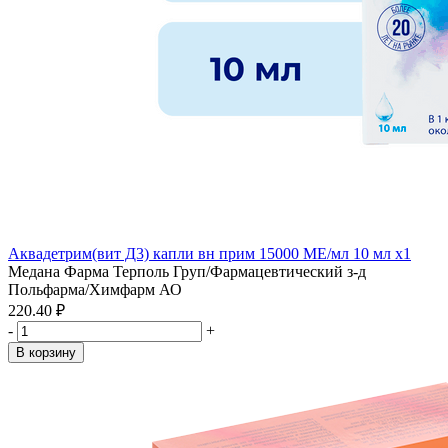
Аквадетрим(вит Д3) капли вн прим 15000 МЕ/мл 10 мл x1
Медана Фарма Терполь Груп/Фармацевтический з-д
Польфарма/Химфарм АО
220.40 ₽
-
+
В корзину