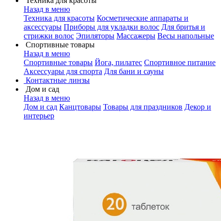
Техника для красоты
Назад в меню
Техника для красоты
Косметические аппараты и
аксессуары
Приборы для укладки волос
Для бритья и
стрижки волос
Эпиляторы
Массажеры
Весы напольные
Спортивные товары
Назад в меню
Спортивные товары
Йога, пилатес
Спортивное питание
Аксессуары для спорта
Для бани и сауны
Контактные линзы
Дом и сад
Назад в меню
Дом и сад
Канцтовары
Товары для праздников
Декор и
интерьер