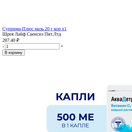
Суприма-Плюс мазь 20 г кор x1
Шрея Лайф Саенсиз Пвт.Лтд
287.40 ₽
-
+
В корзину