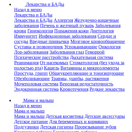
Лекарства и БАДы
Назад в меню
Лекарства и БАДы
Лекарства и БАДы
Аллергия
Желудочно-кишечные
заболевания
Печень и желчный пузырь
Заболевания
крови
Гинекология
Поражения кожи
Диетология
Иммунитет
Инфекционные заболевания
Сердце и
сосуды
Вредные привычки
Мозговое кровообращение
Суставы и позвоночник
Успокаивающие
Онкология
Лор-заболевания
Заболевания глаз
Геморрой
Психические расстройства
Дыхательная система
Реанимация
От насекомых
Стоматология (без ухода за
полостью рта)
Кашель
Витамины и микроэлементы
Простуда, грипп
Общеукрепляющие и тонизирующие
Обезболивающие
Травмы, ушибы, растяжения
Мочеполовая система
Венозная недостаточность
Эндокринная система
Кровотечения
Редкие лекарства
Мама и малыш
Назад в меню
Мама и малыш
Мама и малыш
Детская косметика
Детские аксессуары
Детское питание
Для беременных и кормящих
Подгузники
Детская гигиена
Прорезывание зубов