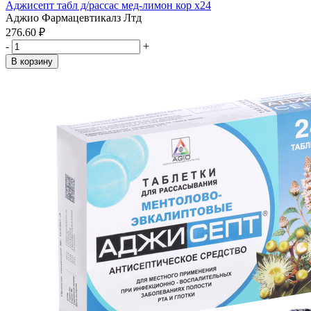
Аджисепт табл д/рассас мед-лимон кор x24
Аджио Фармацевтикалз Лтд
276.60 ₽
-
+
В корзину