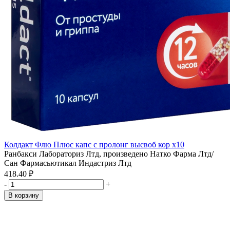
Колдакт Флю Плюс капс с пролонг высвоб кор x10
Ранбакси Лабораториз Лтд, произведено Натко Фарма Лтд/
Сан Фармасьютикал Индастриз Лтд
418.40 ₽
-
+
В корзину