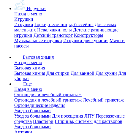
Игрушки
Назад в меню
Игрушки
Игрушки
Горки, песочницы, бассейны
Для самых
маленьких
Неваляшки, юлы
Детские развивающие
игрушки
Детский транспорт
Конструкторы
Музыкальные игрушки
Игрушки для купания
Мячи и
насосы
Бытовая химия
Назад в меню
Бытовая химия
Бытовая химия
Для стирки
Для ванной
Для кухни
Для
уборки
Еще
Назад в меню
Ортопедия и лечебный трикотаж
Ортопедия и лечебный трикотаж
Лечебный трикотаж
Ортопедические изделия
Уход за больными
Уход за больными
Для посещения ЛПУ
Перевязочные
средства
Пластыри
Шприцы, системы для растворов
Уход за больными
Аптечки