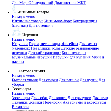
Для Мед. Обследований
Диагностика ЖКТ
Интимные товары
Назад в меню
Интимные товары
Интим-комфорт
Контрацепция
(местная)
Для потенции
Игрушки
Назад в меню
Игрушки
Горки, песочницы, бассейны
Для самых
маленьких
Неваляшки, юлы
Детские развивающие
игрушки
Детский транспорт
Конструкторы
Музыкальные игрушки
Игрушки для купания
Мячи и
насосы
Бытовая химия
Назад в меню
Бытовая химия
Для стирки
Для ванной
Для кухни
Для
уборки
Зоотовары
Назад в меню
Зоотовары
Для собак
Для кошек
Для грызунов
Для птиц
Лежанки, домики
Переноски
Аквариумы и аксессуары
Ветаптека