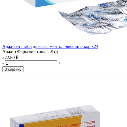
Аджисепт табл д/рассас ментол-эвкалипт кор x24
Аджио Фармацевтикалз Лтд
272.80 ₽
-
+
В корзину