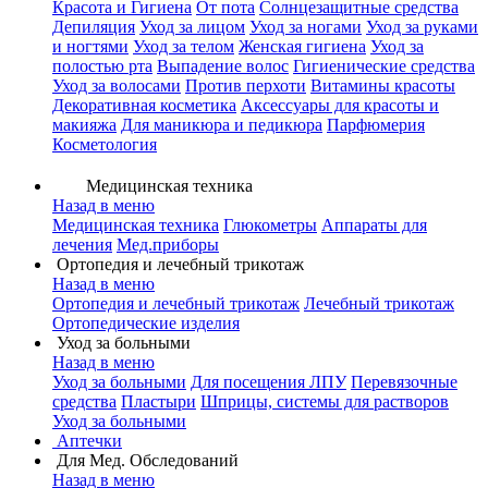
Красота и Гигиена
От пота
Солнцезащитные средства
Депиляция
Уход за лицом
Уход за ногами
Уход за руками
и ногтями
Уход за телом
Женская гигиена
Уход за
полостью рта
Выпадение волос
Гигиенические средства
Уход за волосами
Против перхоти
Витамины красоты
Декоративная косметика
Аксессуары для красоты и
макияжа
Для маникюра и педикюра
Парфюмерия
Косметология
Медицинская техника
Назад в меню
Медицинская техника
Глюкометры
Аппараты для
лечения
Мед.приборы
Ортопедия и лечебный трикотаж
Назад в меню
Ортопедия и лечебный трикотаж
Лечебный трикотаж
Ортопедические изделия
Уход за больными
Назад в меню
Уход за больными
Для посещения ЛПУ
Перевязочные
средства
Пластыри
Шприцы, системы для растворов
Уход за больными
Аптечки
Для Мед. Обследований
Назад в меню