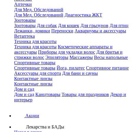
Аптечки
Для Мед. Обследований
Для Мед. Обследований
Диагностика ЖКТ
Зоотовары
Зоотовары
Для собак
Для кошек
Для грызунов
Для птиц
Лежанки, домики
Переноски
Аквариумы и аксессуары
Ветаптека
Техника для красоты
Техника для красоты
Косметические аппараты и
аксессуары
Приборы для укладки волос
Для бритья и
стрижки волос
Эпиляторы
Массажеры
Весы напольные
Спортивные товары
Спортивные товары
Йога, пилатес
Спортивное питание
Аксессуары для спорта
Для бани и сауны
Контактные линзы
Контактные линзы
Дом и сад
Дом и сад
Канцтовары
Товары для праздников
Декор и
интерьер
Акции
Лекарства и БАДы