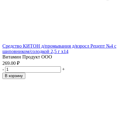
Средство КИТОН д/промывания д/взросл Рецепт №4 с
шиповником/солодкой 2,5 г x14
Витамин Продукт ООО
269.00 ₽
-
+
В корзину