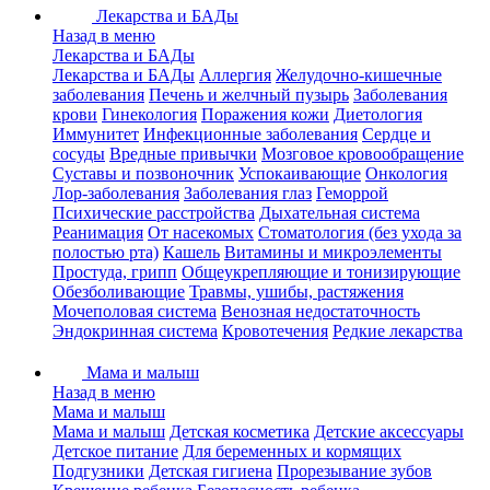
Лекарства и БАДы
Назад в меню
Лекарства и БАДы
Лекарства и БАДы
Аллергия
Желудочно-кишечные
заболевания
Печень и желчный пузырь
Заболевания
крови
Гинекология
Поражения кожи
Диетология
Иммунитет
Инфекционные заболевания
Сердце и
сосуды
Вредные привычки
Мозговое кровообращение
Суставы и позвоночник
Успокаивающие
Онкология
Лор-заболевания
Заболевания глаз
Геморрой
Психические расстройства
Дыхательная система
Реанимация
От насекомых
Стоматология (без ухода за
полостью рта)
Кашель
Витамины и микроэлементы
Простуда, грипп
Общеукрепляющие и тонизирующие
Обезболивающие
Травмы, ушибы, растяжения
Мочеполовая система
Венозная недостаточность
Эндокринная система
Кровотечения
Редкие лекарства
Мама и малыш
Назад в меню
Мама и малыш
Мама и малыш
Детская косметика
Детские аксессуары
Детское питание
Для беременных и кормящих
Подгузники
Детская гигиена
Прорезывание зубов