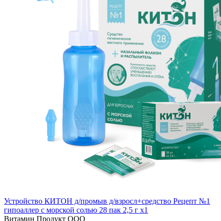
Устройство КИТОН д/промыв д/взросл+средство Рецепт №1
гипоаллер с морской солью 28 пак 2,5 г x1
Витамин Продукт ООО