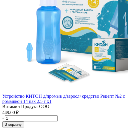
Устройство КИТОН д/промыв д/взросл+средство Рецепт №2 с
ромашкой 14 пак 2,5 г x1
Витамин Продукт ООО
449.00 ₽
-
+
В корзину