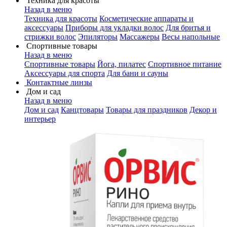
Техника для красоты
Назад в меню
Техника для красоты
Косметические аппараты и
аксессуары
Приборы для укладки волос
Для бритья и
стрижки волос
Эпиляторы
Массажеры
Весы напольные
Спортивные товары
Назад в меню
Спортивные товары
Йога, пилатес
Спортивное питание
Аксессуары для спорта
Для бани и сауны
Контактные линзы
Дом и сад
Назад в меню
Дом и сад
Канцтовары
Товары для праздников
Декор и
интерьер