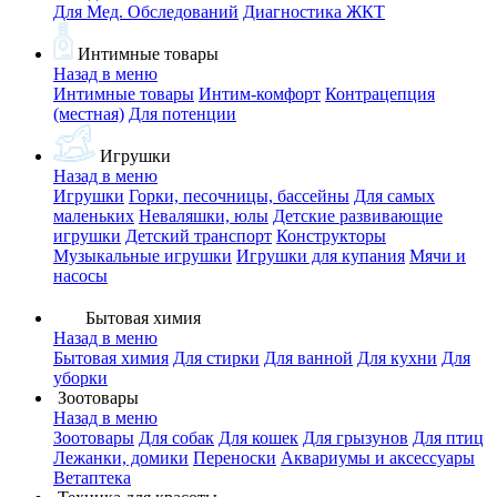
Для Мед. Обследований
Диагностика ЖКТ
Интимные товары
Назад в меню
Интимные товары
Интим-комфорт
Контрацепция
(местная)
Для потенции
Игрушки
Назад в меню
Игрушки
Горки, песочницы, бассейны
Для самых
маленьких
Неваляшки, юлы
Детские развивающие
игрушки
Детский транспорт
Конструкторы
Музыкальные игрушки
Игрушки для купания
Мячи и
насосы
Бытовая химия
Назад в меню
Бытовая химия
Для стирки
Для ванной
Для кухни
Для
уборки
Зоотовары
Назад в меню
Зоотовары
Для собак
Для кошек
Для грызунов
Для птиц
Лежанки, домики
Переноски
Аквариумы и аксессуары
Ветаптека