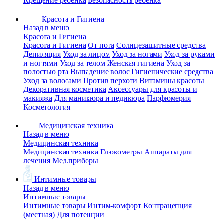
Крещение ребенка
Безопасность ребенка
Красота и Гигиена
Назад в меню
Красота и Гигиена
Красота и Гигиена
От пота
Солнцезащитные средства
Депиляция
Уход за лицом
Уход за ногами
Уход за руками
и ногтями
Уход за телом
Женская гигиена
Уход за
полостью рта
Выпадение волос
Гигиенические средства
Уход за волосами
Против перхоти
Витамины красоты
Декоративная косметика
Аксессуары для красоты и
макияжа
Для маникюра и педикюра
Парфюмерия
Косметология
Медицинская техника
Назад в меню
Медицинская техника
Медицинская техника
Глюкометры
Аппараты для
лечения
Мед.приборы
Интимные товары
Назад в меню
Интимные товары
Интимные товары
Интим-комфорт
Контрацепция
(местная)
Для потенции