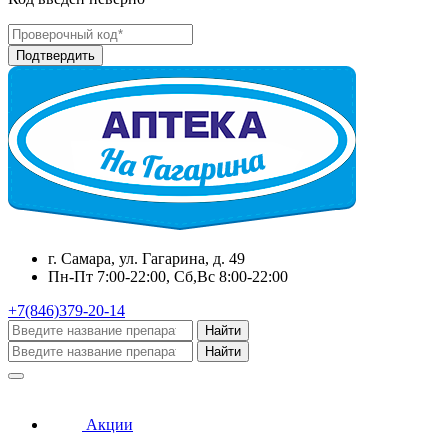
г. Самара, ул. Гагарина, д. 49
Пн-Пт 7:00-22:00, Сб,Вс 8:00-22:00
+7(846)379-20-14
Найти
Найти
Акции