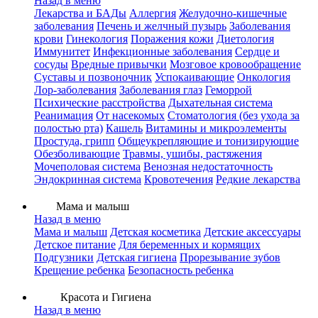
Назад в меню
Лекарства и БАДы
Аллергия
Желудочно-кишечные
заболевания
Печень и желчный пузырь
Заболевания
крови
Гинекология
Поражения кожи
Диетология
Иммунитет
Инфекционные заболевания
Сердце и
сосуды
Вредные привычки
Мозговое кровообращение
Суставы и позвоночник
Успокаивающие
Онкология
Лор-заболевания
Заболевания глаз
Геморрой
Психические расстройства
Дыхательная система
Реанимация
От насекомых
Стоматология (без ухода за
полостью рта)
Кашель
Витамины и микроэлементы
Простуда, грипп
Общеукрепляющие и тонизирующие
Обезболивающие
Травмы, ушибы, растяжения
Мочеполовая система
Венозная недостаточность
Эндокринная система
Кровотечения
Редкие лекарства
Мама и малыш
Назад в меню
Мама и малыш
Детская косметика
Детские аксессуары
Детское питание
Для беременных и кормящих
Подгузники
Детская гигиена
Прорезывание зубов
Крещение ребенка
Безопасность ребенка
Красота и Гигиена
Назад в меню