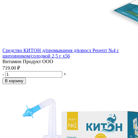
Средство КИТОН д/промывания д/взросл Рецепт №4 с
шиповником/солодкой 2,5 г x56
Витамин Продукт ООО
719.00 ₽
-
+
В корзину