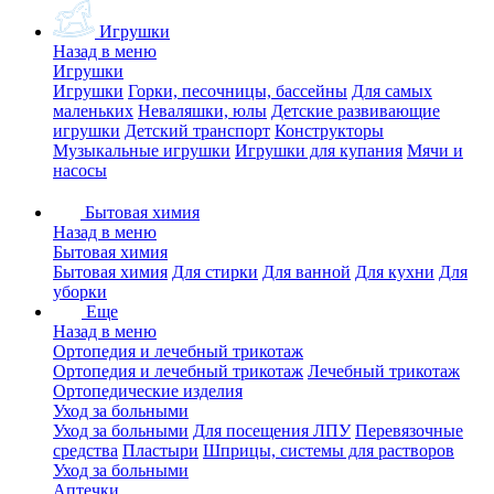
Игрушки
Назад в меню
Игрушки
Игрушки
Горки, песочницы, бассейны
Для самых
маленьких
Неваляшки, юлы
Детские развивающие
игрушки
Детский транспорт
Конструкторы
Музыкальные игрушки
Игрушки для купания
Мячи и
насосы
Бытовая химия
Назад в меню
Бытовая химия
Бытовая химия
Для стирки
Для ванной
Для кухни
Для
уборки
Еще
Назад в меню
Ортопедия и лечебный трикотаж
Ортопедия и лечебный трикотаж
Лечебный трикотаж
Ортопедические изделия
Уход за больными
Уход за больными
Для посещения ЛПУ
Перевязочные
средства
Пластыри
Шприцы, системы для растворов
Уход за больными
Аптечки