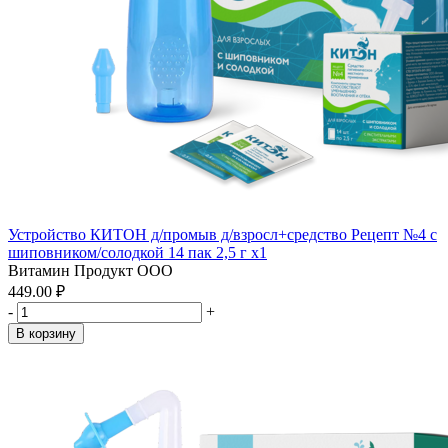
Устройство КИТОН д/промыв д/взросл+средство Рецепт №4 с
шиповником/солодкой 14 пак 2,5 г x1
Витамин Продукт ООО
449.00 ₽
-
+
В корзину