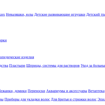
ких
Неваляшки, юлы
Детские развивающие игрушки
Детский тр
орки
опедические изделия
дства
Пластыри
Шприцы, системы для растворов
Уход за больн
Лежанки, домики
Переноски
Аквариумы и аксессуары
Ветаптека
ры
Приборы для укладки волос
Для бритья и стрижки волос
Эпи