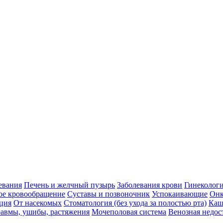
евания
Печень и желчный пузырь
Заболевания крови
Гинеколог
ое кровообращение
Суставы и позвоночник
Успокаивающие
Онк
ция
От насекомых
Стоматология (без ухода за полостью рта)
Каш
авмы, ушибы, растяжения
Мочеполовая система
Венозная недос