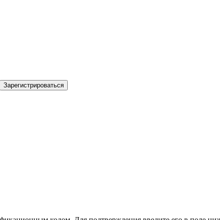
Зарегистрироваться
фикационным кодом. Для подтверждения введите его в поле ниж