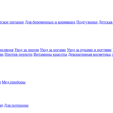
тское питание
Для беременных и кормящих
Подгузники
Детская
пиляция
Уход за лицом
Уход за ногами
Уход за руками и ногтями
ми
Против перхоти
Витамины красоты
Декоративная косметика
я
Мед.приборы
я)
Для потенции