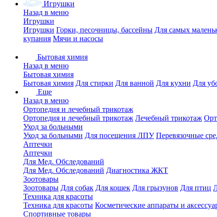
Игрушки
Назад в меню
Игрушки
Игрушки
Горки, песочницы, бассейны
Для самых малень
купания
Мячи и насосы
Бытовая химия
Назад в меню
Бытовая химия
Бытовая химия
Для стирки
Для ванной
Для кухни
Для уб
Еще
Назад в меню
Ортопедия и лечебный трикотаж
Ортопедия и лечебный трикотаж
Лечебный трикотаж
Орт
Уход за больными
Уход за больными
Для посещения ЛПУ
Перевязочные сре
Аптечки
Аптечки
Для Мед. Обследований
Для Мед. Обследований
Диагностика ЖКТ
Зоотовары
Зоотовары
Для собак
Для кошек
Для грызунов
Для птиц
Техника для красоты
Техника для красоты
Косметические аппараты и аксессуа
Спортивные товары