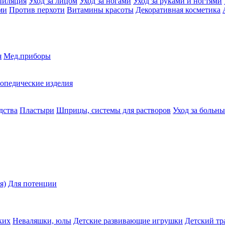
пиляция
Уход за лицом
Уход за ногами
Уход за руками и ногтями
ми
Против перхоти
Витамины красоты
Декоративная косметика
я
Мед.приборы
опедические изделия
дства
Пластыри
Шприцы, системы для растворов
Уход за больн
я)
Для потенции
ких
Неваляшки, юлы
Детские развивающие игрушки
Детский тр