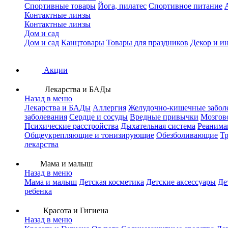
Спортивные товары
Йога, пилатес
Спортивное питание
Контактные линзы
Контактные линзы
Дом и сад
Дом и сад
Канцтовары
Товары для праздников
Декор и и
Акции
Лекарства и БАДы
Назад в меню
Лекарства и БАДы
Аллергия
Желудочно-кишечные забол
заболевания
Сердце и сосуды
Вредные привычки
Мозгов
Психические расстройства
Дыхательная система
Реанима
Общеукрепляющие и тонизирующие
Обезболивающие
Тр
лекарства
Мама и малыш
Назад в меню
Мама и малыш
Детская косметика
Детские аксессуары
Де
ребенка
Красота и Гигиена
Назад в меню