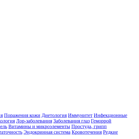
ия
Поражения кожи
Диетология
Иммунитет
Инфекционные
ология
Лор-заболевания
Заболевания глаз
Геморрой
ель
Витамины и микроэлементы
Простуда, грипп
таточность
Эндокринная система
Кровотечения
Редкие