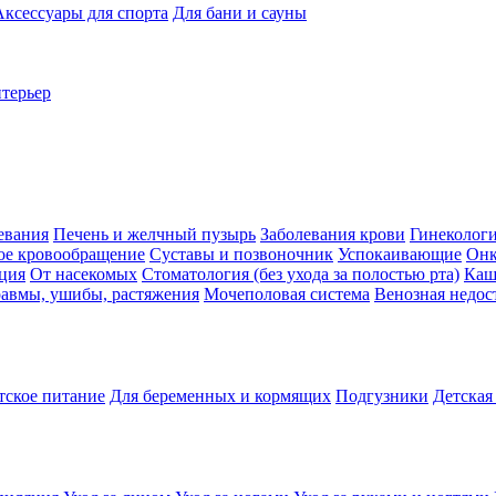
Аксессуары для спорта
Для бани и сауны
нтерьер
евания
Печень и желчный пузырь
Заболевания крови
Гинеколог
ое кровообращение
Суставы и позвоночник
Успокаивающие
Онк
ция
От насекомых
Стоматология (без ухода за полостью рта)
Каш
авмы, ушибы, растяжения
Мочеполовая система
Венозная недос
тское питание
Для беременных и кормящих
Подгузники
Детская