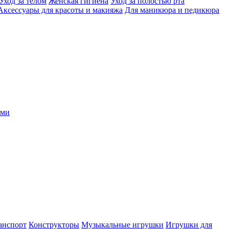
Уход за телом
Женская гигиена
Уход за полостью рта
Аксессуары для красоты и макияжа
Для маникюра и педикюра
ыми
анспорт
Конструкторы
Музыкальные игрушки
Игрушки для