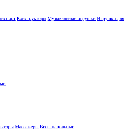
анспорт
Конструкторы
Музыкальные игрушки
Игрушки для
ыми
ляторы
Массажеры
Весы напольные