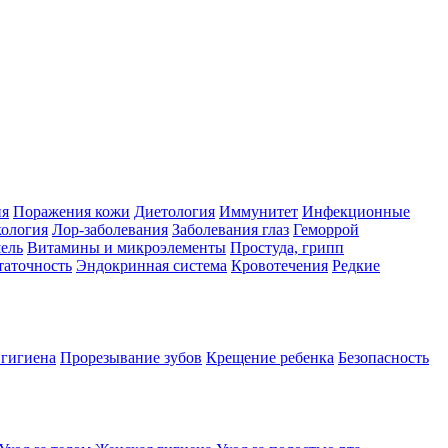
ия
Поражения кожи
Диетология
Иммунитет
Инфекционные
ология
Лор-заболевания
Заболевания глаз
Геморрой
ель
Витамины и микроэлементы
Простуда, грипп
таточность
Эндокринная система
Кровотечения
Редкие
 гигиена
Прорезывание зубов
Крещение ребенка
Безопасность