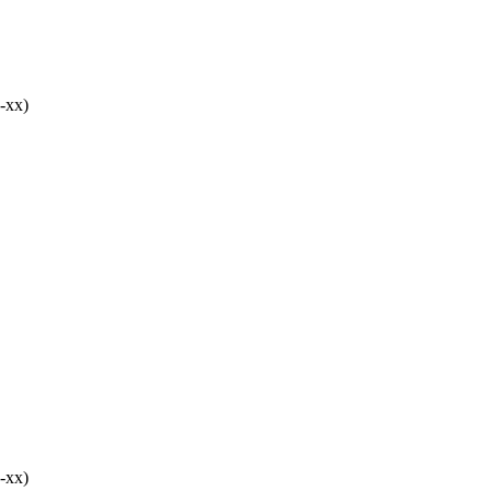
-хх)
-хх)