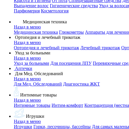
Красота и Гигиена
От пота
Солнцезащитные средства
Де
Выпадение волос
Гигиенические средства
Уход за волоса
Парфюмерия
Косметология
Медицинская техника
Назад в меню
Медицинская техника
Глюкометры
Аппараты для лечени
Ортопедия и лечебный трикотаж
Назад в меню
Ортопедия и лечебный трикотаж
Лечебный трикотаж
Орт
Уход за больными
Назад в меню
Уход за больными
Для посещения ЛПУ
Перевязочные сре
Аптечки
Для Мед. Обследований
Назад в меню
Для Мед. Обследований
Диагностика ЖКТ
Интимные товары
Назад в меню
Интимные товары
Интим-комфорт
Контрацепция (местна
Игрушки
Назад в меню
Игрушки
Горки, песочницы, бассейны
Для самых малень