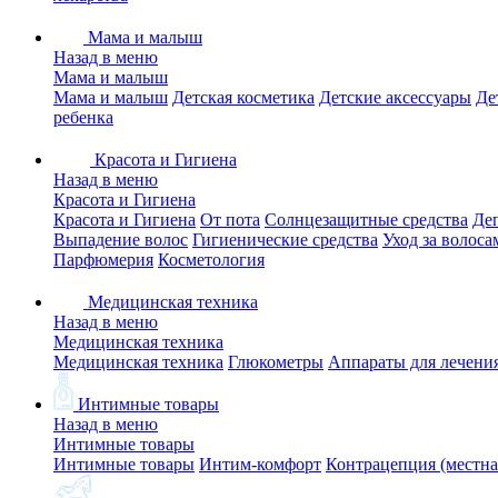
Мама и малыш
Назад в меню
Мама и малыш
Мама и малыш
Детская косметика
Детские аксессуары
Де
ребенка
Красота и Гигиена
Назад в меню
Красота и Гигиена
Красота и Гигиена
От пота
Солнцезащитные средства
Де
Выпадение волос
Гигиенические средства
Уход за волоса
Парфюмерия
Косметология
Медицинская техника
Назад в меню
Медицинская техника
Медицинская техника
Глюкометры
Аппараты для лечени
Интимные товары
Назад в меню
Интимные товары
Интимные товары
Интим-комфорт
Контрацепция (местна