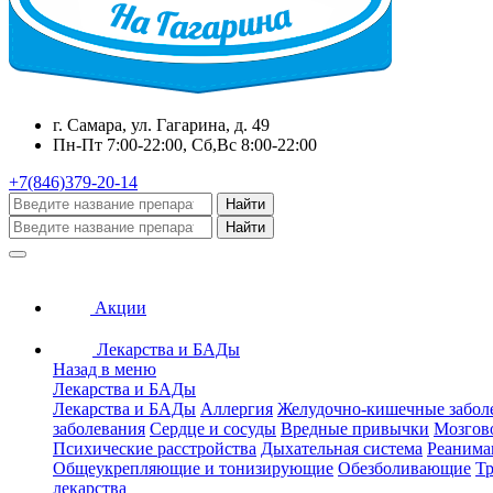
г. Самара, ул. Гагарина, д. 49
Пн-Пт 7:00-22:00, Сб,Вс 8:00-22:00
+7(846)379-20-14
Найти
Найти
Акции
Лекарства и БАДы
Назад в меню
Лекарства и БАДы
Лекарства и БАДы
Аллергия
Желудочно-кишечные забол
заболевания
Сердце и сосуды
Вредные привычки
Мозгов
Психические расстройства
Дыхательная система
Реанима
Общеукрепляющие и тонизирующие
Обезболивающие
Тр
лекарства