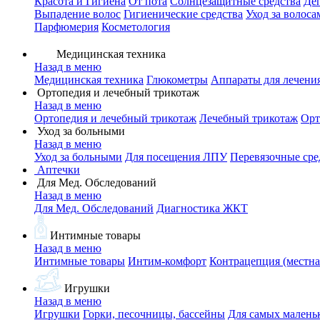
Красота и Гигиена
От пота
Солнцезащитные средства
Де
Выпадение волос
Гигиенические средства
Уход за волоса
Парфюмерия
Косметология
Медицинская техника
Назад в меню
Медицинская техника
Глюкометры
Аппараты для лечени
Ортопедия и лечебный трикотаж
Назад в меню
Ортопедия и лечебный трикотаж
Лечебный трикотаж
Орт
Уход за больными
Назад в меню
Уход за больными
Для посещения ЛПУ
Перевязочные сре
Аптечки
Для Мед. Обследований
Назад в меню
Для Мед. Обследований
Диагностика ЖКТ
Интимные товары
Назад в меню
Интимные товары
Интим-комфорт
Контрацепция (местна
Игрушки
Назад в меню
Игрушки
Горки, песочницы, бассейны
Для самых малень