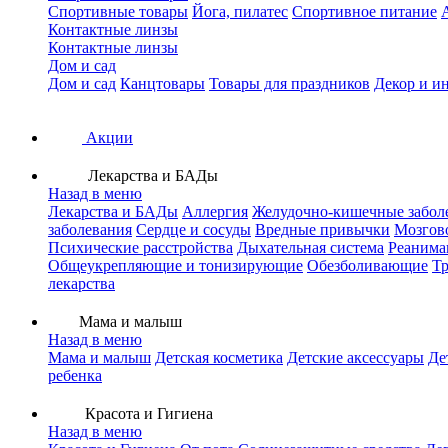
Спортивные товары
Йога, пилатес
Спортивное питание
Контактные линзы
Контактные линзы
Дом и сад
Дом и сад
Канцтовары
Товары для праздников
Декор и и
Акции
Лекарства и БАДы
Назад в меню
Лекарства и БАДы
Аллергия
Желудочно-кишечные забол
заболевания
Сердце и сосуды
Вредные привычки
Мозгов
Психические расстройства
Дыхательная система
Реанима
Общеукрепляющие и тонизирующие
Обезболивающие
Тр
лекарства
Мама и малыш
Назад в меню
Мама и малыш
Детская косметика
Детские аксессуары
Де
ребенка
Красота и Гигиена
Назад в меню