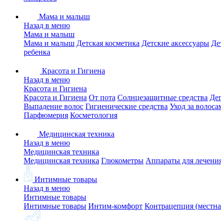
Мама и малыш
Назад в меню
Мама и малыш
Мама и малыш
Детская косметика
Детские аксессуары
Де
ребенка
Красота и Гигиена
Назад в меню
Красота и Гигиена
Красота и Гигиена
От пота
Солнцезащитные средства
Де
Выпадение волос
Гигиенические средства
Уход за волоса
Парфюмерия
Косметология
Медицинская техника
Назад в меню
Медицинская техника
Медицинская техника
Глюкометры
Аппараты для лечени
Интимные товары
Назад в меню
Интимные товары
Интимные товары
Интим-комфорт
Контрацепция (местна