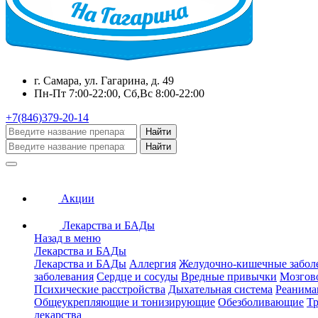
г. Самара, ул. Гагарина, д. 49
Пн-Пт 7:00-22:00, Сб,Вс 8:00-22:00
+7(846)379-20-14
Найти
Найти
Акции
Лекарства и БАДы
Назад в меню
Лекарства и БАДы
Лекарства и БАДы
Аллергия
Желудочно-кишечные забол
заболевания
Сердце и сосуды
Вредные привычки
Мозгов
Психические расстройства
Дыхательная система
Реанима
Общеукрепляющие и тонизирующие
Обезболивающие
Тр
лекарства