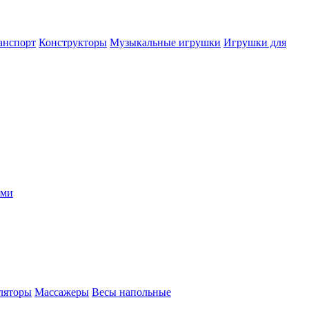
анспорт
Конструкторы
Музыкальные игрушки
Игрушки для
ыми
ляторы
Массажеры
Весы напольные