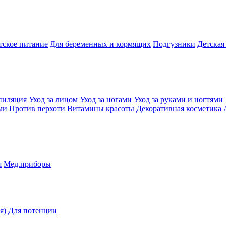
тское питание
Для беременных и кормящих
Подгузники
Детская
пиляция
Уход за лицом
Уход за ногами
Уход за руками и ногтями
ми
Против перхоти
Витамины красоты
Декоративная косметика
я
Мед.приборы
я)
Для потенции