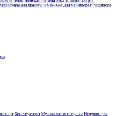
Уход за телом
Женская гигиена
Уход за полостью рта
Аксессуары для красоты и макияжа
Для маникюра и педикюра
ыми
анспорт
Конструкторы
Музыкальные игрушки
Игрушки для