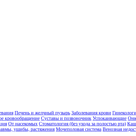
евания
Печень и желчный пузырь
Заболевания крови
Гинеколог
ое кровообращение
Суставы и позвоночник
Успокаивающие
Онк
ция
От насекомых
Стоматология (без ухода за полостью рта)
Каш
авмы, ушибы, растяжения
Мочеполовая система
Венозная недос