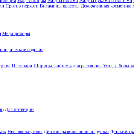
пиляция
Уход за лицом
Уход за ногами
Уход за руками и ногтями
ми
Против перхоти
Витамины красоты
Декоративная косметика
я
Мед.приборы
опедические изделия
дства
Пластыри
Шприцы, системы для растворов
Уход за больн
я)
Для потенции
ких
Неваляшки, юлы
Детские развивающие игрушки
Детский тр