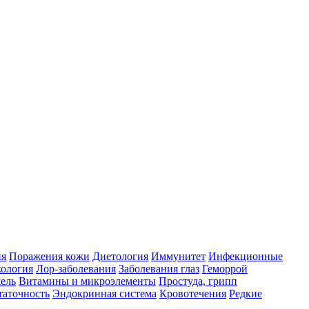
ия
Поражения кожи
Диетология
Иммунитет
Инфекционные
ология
Лор-заболевания
Заболевания глаз
Геморрой
ель
Витамины и микроэлементы
Простуда, грипп
таточность
Эндокринная система
Кровотечения
Редкие