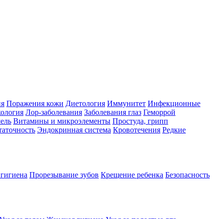
ия
Поражения кожи
Диетология
Иммунитет
Инфекционные
ология
Лор-заболевания
Заболевания глаз
Геморрой
ель
Витамины и микроэлементы
Простуда, грипп
таточность
Эндокринная система
Кровотечения
Редкие
 гигиена
Прорезывание зубов
Крещение ребенка
Безопасность