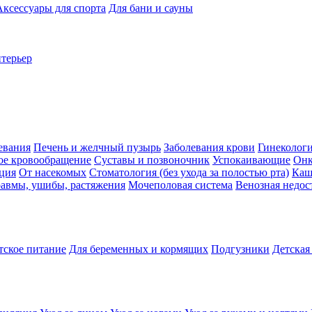
Аксессуары для спорта
Для бани и сауны
нтерьер
евания
Печень и желчный пузырь
Заболевания крови
Гинеколог
ое кровообращение
Суставы и позвоночник
Успокаивающие
Онк
ция
От насекомых
Стоматология (без ухода за полостью рта)
Каш
авмы, ушибы, растяжения
Мочеполовая система
Венозная недос
тское питание
Для беременных и кормящих
Подгузники
Детская