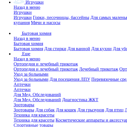
Игрушки
Назад в меню
Игрушки
Игрушки
Горки, песочницы, бассейны
Для самых малень
купания
Мячи и насосы
Бытовая химия
Назад в меню
Бытовая химия
Бытовая химия
Для стирки
Для ванной
Для кухни
Для уб
Еще
Назад в меню
Ортопедия и лечебный трикотаж
Ортопедия и лечебный трикотаж
Лечебный трикотаж
Орт
Уход за больными
Уход за больными
Для посещения ЛПУ
Перевязочные сре
Аптечки
Аптечки
Для Мед. Обследований
Для Мед. Обследований
Диагностика ЖКТ
Зоотовары
Зоотовары
Для собак
Для кошек
Для грызунов
Для птиц
Техника для красоты
Техника для красоты
Косметические аппараты и аксессуа
Спортивные товары