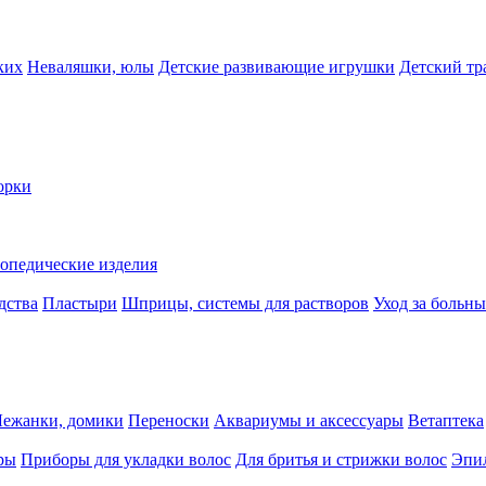
ких
Неваляшки, юлы
Детские развивающие игрушки
Детский тр
орки
опедические изделия
дства
Пластыри
Шприцы, системы для растворов
Уход за больн
Лежанки, домики
Переноски
Аквариумы и аксессуары
Ветаптека
ры
Приборы для укладки волос
Для бритья и стрижки волос
Эпи