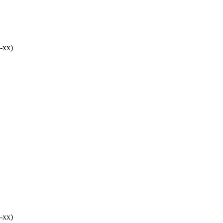
-хх)
-хх)