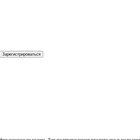
Зарегистрироваться
фикационным кодом. Для подтверждения введите его в поле ниж