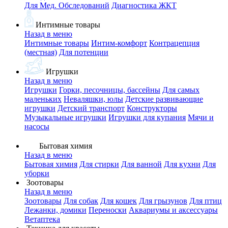
Для Мед. Обследований
Диагностика ЖКТ
Интимные товары
Назад в меню
Интимные товары
Интим-комфорт
Контрацепция
(местная)
Для потенции
Игрушки
Назад в меню
Игрушки
Горки, песочницы, бассейны
Для самых
маленьких
Неваляшки, юлы
Детские развивающие
игрушки
Детский транспорт
Конструкторы
Музыкальные игрушки
Игрушки для купания
Мячи и
насосы
Бытовая химия
Назад в меню
Бытовая химия
Для стирки
Для ванной
Для кухни
Для
уборки
Зоотовары
Назад в меню
Зоотовары
Для собак
Для кошек
Для грызунов
Для птиц
Лежанки, домики
Переноски
Аквариумы и аксессуары
Ветаптека