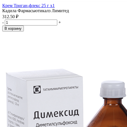
Крем Триган-флекс 25 г x1
Кадила Фармасьютикалз Лимитед
312.50 ₽
-
+
В корзину