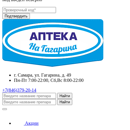
г. Самара, ул. Гагарина, д. 49
Пн-Пт 7:00-22:00, Сб,Вс 8:00-22:00
+7(846)379-20-14
Найти
Найти
Акции