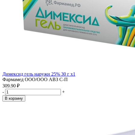
Димексид гель наружн 25% 30 г x1
Фармамед ООО/ООО АВЗ С-П
309.90 ₽
-
+
В корзину