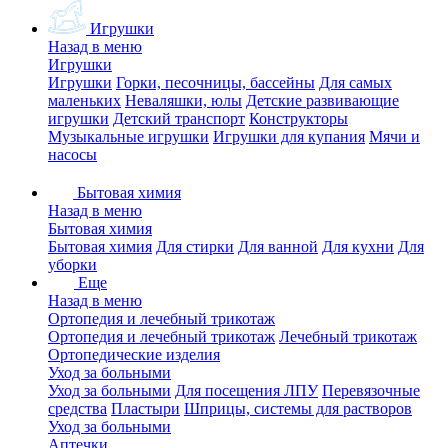
Игрушки
Назад в меню
Игрушки
Игрушки
Горки, песочницы, бассейны
Для самых
маленьких
Неваляшки, юлы
Детские развивающие
игрушки
Детский транспорт
Конструкторы
Музыкальные игрушки
Игрушки для купания
Мячи и
насосы
Бытовая химия
Назад в меню
Бытовая химия
Бытовая химия
Для стирки
Для ванной
Для кухни
Для
уборки
Еще
Назад в меню
Ортопедия и лечебный трикотаж
Ортопедия и лечебный трикотаж
Лечебный трикотаж
Ортопедические изделия
Уход за больными
Уход за больными
Для посещения ЛПУ
Перевязочные
средства
Пластыри
Шприцы, системы для растворов
Уход за больными
Аптечки