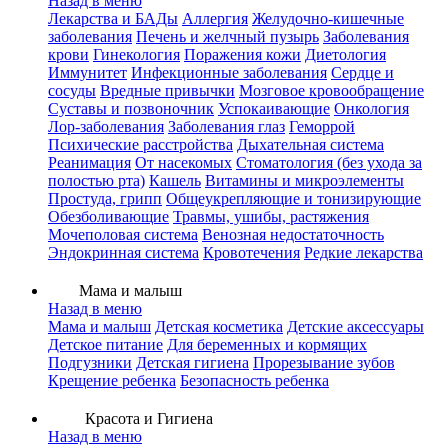
Назад в меню
Лекарства и БАДы
Аллергия
Желудочно-кишечные
заболевания
Печень и желчный пузырь
Заболевания
крови
Гинекология
Поражения кожи
Диетология
Иммунитет
Инфекционные заболевания
Сердце и
сосуды
Вредные привычки
Мозговое кровообращение
Суставы и позвоночник
Успокаивающие
Онкология
Лор-заболевания
Заболевания глаз
Геморрой
Психические расстройства
Дыхательная система
Реанимация
От насекомых
Стоматология (без ухода за
полостью рта)
Кашель
Витамины и микроэлементы
Простуда, грипп
Общеукрепляющие и тонизирующие
Обезболивающие
Травмы, ушибы, растяжения
Мочеполовая система
Венозная недостаточность
Эндокринная система
Кровотечения
Редкие лекарства
Мама и малыш
Назад в меню
Мама и малыш
Детская косметика
Детские аксессуары
Детское питание
Для беременных и кормящих
Подгузники
Детская гигиена
Прорезывание зубов
Крещение ребенка
Безопасность ребенка
Красота и Гигиена
Назад в меню