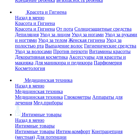
Крещение ребенка
Безопасность ребенка
Красота и Гигиена
Назад в меню
Красота и Гигиена
Красота и Гигиена
От пота
Солнцезащитные средства
Депиляция
Уход за лицом
Уход за ногами
Уход за руками
и ногтями
Уход за телом
Женская гигиена
Уход за
полостью рта
Выпадение волос
Гигиенические средства
Уход за волосами
Против перхоти
Витамины красоты
Декоративная косметика
Аксессуары для красоты и
макияжа
Для маникюра и педикюра
Парфюмерия
Косметология
Медицинская техника
Назад в меню
Медицинская техника
Медицинская техника
Глюкометры
Аппараты для
лечения
Мед.приборы
Интимные товары
Назад в меню
Интимные товары
Интимные товары
Интим-комфорт
Контрацепция
(местная)
Для потенции