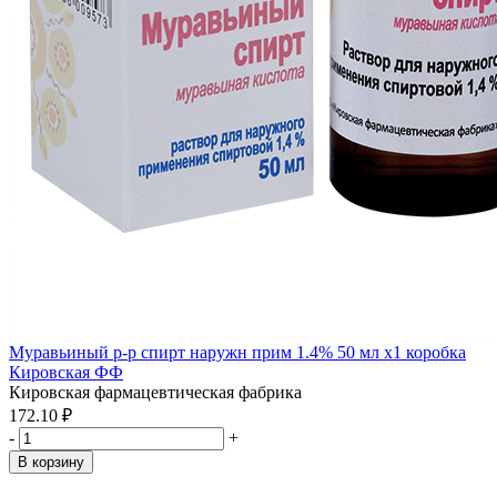
Муравьиный р-р спирт наружн прим 1.4% 50 мл x1 коробка
Кировская ФФ
Кировская фармацевтическая фабрика
172.10 ₽
-
+
В корзину