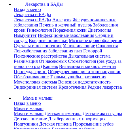
Лекарства и БАДы
Назад в меню
Лекарства и БАДы
Лекарства и БАДы
Аллергия
Желудочно-кишечные
заболевания
Печень и желчный пузырь
Заболевания
крови
Гинекология
Поражения кожи
Диетология
Иммунитет
Инфекционные заболевания
Сердце и
сосуды
Вредные привычки
Мозговое кровообращение
Суставы и позвоночник
Успокаивающие
Онкология
Лор-заболевания
Заболевания глаз
Геморрой
Психические расстройства
Дыхательная система
Реанимация
От насекомых
Стоматология (без ухода за
полостью рта)
Кашель
Витамины и микроэлементы
Простуда, грипп
Общеукрепляющие и тонизирующие
Обезболивающие
Травмы, ушибы, растяжения
Мочеполовая система
Венозная недостаточность
Эндокринная система
Кровотечения
Редкие лекарства
Мама и малыш
Назад в меню
Мама и малыш
Мама и малыш
Детская косметика
Детские аксессуары
Детское питание
Для беременных и кормящих
Подгузники
Детская гигиена
Прорезывание зубов