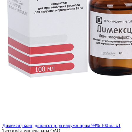
Димексид конц д/пригот р-ра наружн прим 99% 100 мл x1
Татхимфармпрепараты ОАО