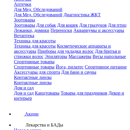
Аптечки
Для Мед. Обследований
Для Мед. Обследований
Диагностика ЖКТ
Зоотовары
Зоотовары
Для собак
Для кошек
Для грызунов
Для птиц
Лежанки, домики
Переноски
Аквариумы и аксессуары
Ветаптека
Техника для красоты
Техника для красоты
Косметические аппараты и
аксессуары
Приборы для укладки волос
Для бритья и
стрижки волос
Эпиляторы
Массажеры
Весы напольные
Спортивные товары
Спортивные товары
Йога, пилатес
Спортивное питание
Аксессуары для спорта
Для бани и сауны
Контактные линзы
Контактные линзы
Дом и сад
Дом и сад
Канцтовары
Товары для праздников
Декор и
интерьер
Акции
Лекарства и БАДы