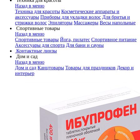
Техника для красоты
Назад в меню
Техника для красоты
Косметические аппараты и
аксессуары
Приборы для укладки волос
Для бритья и
стрижки волос
Эпиляторы
Массажеры
Весы напольные
Спортивные товары
Назад в меню
Спортивные товары
Йога, пилатес
Спортивное питание
Аксессуары для спорта
Для бани и сауны
Контактные линзы
Дом и сад
Назад в меню
Дом и сад
Канцтовары
Товары для праздников
Декор и
интерьер